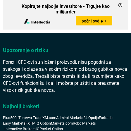
Kopirajte najbolje investitore - Trgujte kao
milijarder
počni ovdje
Upozorenje o riziku
Forex i CFD-ovi su složeni proizvodi, nisu pogodni za
svakoga i dolaze sa visokim rizikom od brzog gubitka novca
zbog leveridža. Trebali biste razmisliti da li razumijete kako
CFD-ovi funkcionišu i da li možete priuštiti da preuzmete
visok rizik gubitka novca.
Najbolji brokeri
Plus500
eToro
Ava Trade
XM.com
Admiral Markets
24 Opcija
Fortrade
Easy Markets
FXTM
IQ Option
Markets.com
Robo Markets
Interactive Brokers
IG
Pocket Option