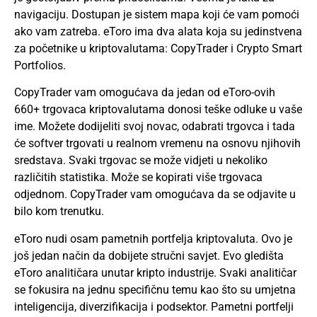
navigaciju. Dostupan je sistem mapa koji će vam pomoći
ako vam zatreba. eToro ima dva alata koja su jedinstvena
za početnike u kriptovalutama: CopyTrader i Crypto Smart
Portfolios.
CopyTrader vam omogućava da jedan od eToro-ovih
660+ trgovaca kriptovalutama donosi teške odluke u vaše
ime. Možete dodijeliti svoj novac, odabrati trgovca i tada
će softver trgovati u realnom vremenu na osnovu njihovih
sredstava. Svaki trgovac se može vidjeti u nekoliko
različitih statistika. Može se kopirati više trgovaca
odjednom. CopyTrader vam omogućava da se odjavite u
bilo kom trenutku.
eToro nudi osam pametnih portfelja kriptovaluta. Ovo je
još jedan način da dobijete stručni savjet. Evo gledišta
eToro analitičara unutar kripto industrije. Svaki analitičar
se fokusira na jednu specifičnu temu kao što su umjetna
inteligencija, diverzifikacija i podsektor. Pametni portfelji