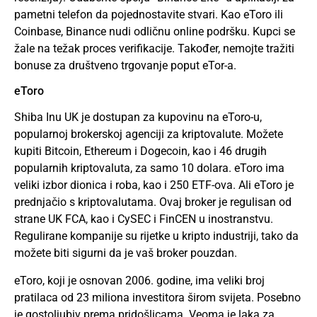
pametni telefon da pojednostavite stvari. Kao eToro ili
Coinbase, Binance nudi odličnu online podršku. Kupci se
žale na težak proces verifikacije. Također, nemojte tražiti
bonuse za društveno trgovanje poput eTor-a.
eToro
Shiba Inu UK je dostupan za kupovinu na eToro-u,
popularnoj brokerskoj agenciji za kriptovalute. Možete
kupiti Bitcoin, Ethereum i Dogecoin, kao i 46 drugih
popularnih kriptovaluta, za samo 10 dolara. eToro ima
veliki izbor dionica i roba, kao i 250 ETF-ova. Ali eToro je
prednjačio s kriptovalutama. Ovaj broker je regulisan od
strane UK FCA, kao i CySEC i FinCEN u inostranstvu.
Regulirane kompanije su rijetke u kripto industriji, tako da
možete biti sigurni da je vaš broker pouzdan.
eToro, koji je osnovan 2006. godine, ima veliki broj
pratilaca od 23 miliona investitora širom svijeta. Posebno
je gostoljubiv prema pridošlicama. Veoma je laka za