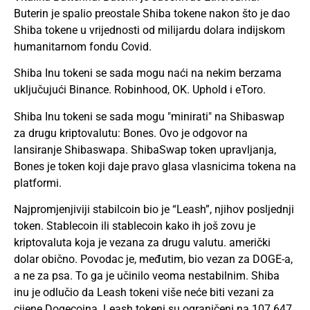
Buterin je spalio preostale Shiba tokene nakon što je dao
Shiba tokene u vrijednosti od milijardu dolara indijskom
humanitarnom fondu Covid.
Shiba Inu tokeni se sada mogu naći na nekim berzama
uključujući Binance. Robinhood, OK. Uphold i eToro.
Shiba Inu tokeni se sada mogu "minirati" na Shibaswap
za drugu kriptovalutu: Bones. Ovo je odgovor na
lansiranje Shibaswapa. ShibaSwap token upravljanja,
Bones je token koji daje pravo glasa vlasnicima tokena na
platformi.
Najpromjenjiviji stabilcoin bio je “Leash”, njihov posljednji
token. Stablecoin ili stablecoin kako ih još zovu je
kriptovaluta koja je vezana za drugu valutu. američki
dolar obično. Povodac je, međutim, bio vezan za DOGE-a,
a ne za psa. To ga je učinilo veoma nestabilnim. Shiba
inu je odlučio da Leash tokeni više neće biti vezani za
cijene Dogecoina. Leash tokeni su ograničeni na 107.647,