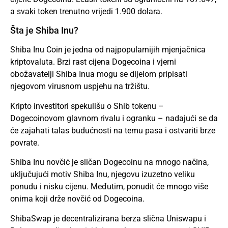
a svaki token trenutno vrijedi 1.900 dolara.
Šta je Shiba Inu?
Shiba Inu Coin je jedna od najpopularnijih mjenjačnica
kriptovaluta. Brzi rast cijena Dogecoina i vjerni
obožavatelji Shiba Inua mogu se dijelom pripisati
njegovom virusnom uspjehu na tržištu.
Kripto investitori spekulišu o Shib tokenu –
Dogecoinovom glavnom rivalu i ogranku – nadajući se da
će zajahati talas budućnosti na temu pasa i ostvariti brze
povrate.
Shiba Inu novčić je sličan Dogecoinu na mnogo načina,
uključujući motiv Shiba Inu, njegovu izuzetno veliku
ponudu i nisku cijenu. Međutim, ponudit će mnogo više
onima koji drže novčić od Dogecoina.
ShibaSwap je decentralizirana berza slična Uniswapu i