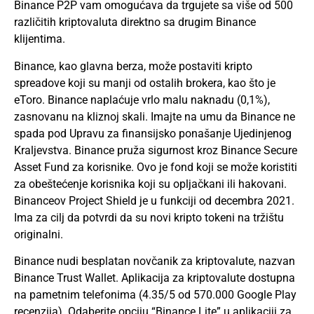
Binance P2P vam omogućava da trgujete sa više od 500
različitih kriptovaluta direktno sa drugim Binance
klijentima.
Binance, kao glavna berza, može postaviti kripto
spreadove koji su manji od ostalih brokera, kao što je
eToro. Binance naplaćuje vrlo malu naknadu (0,1%),
zasnovanu na kliznoj skali. Imajte na umu da Binance ne
spada pod Upravu za finansijsko ponašanje Ujedinjenog
Kraljevstva. Binance pruža sigurnost kroz Binance Secure
Asset Fund za korisnike. Ovo je fond koji se može koristiti
za obeštećenje korisnika koji su opljačkani ili hakovani.
Binanceov Project Shield je u funkciji od decembra 2021.
Ima za cilj da potvrdi da su novi kripto tokeni na tržištu
originalni.
Binance nudi besplatan novčanik za kriptovalute, nazvan
Binance Trust Wallet. Aplikacija za kriptovalute dostupna
na pametnim telefonima (4.35/5 od 570.000 Google Play
recenzija). Odaberite opciju “Binance Lite” u aplikaciji za