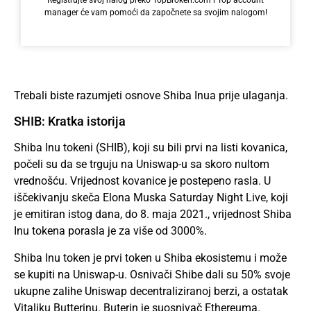
manager će vam pomoći da započnete sa svojim nalogom!
Trebali biste razumjeti osnove Shiba Inua prije ulaganja.
SHIB: Kratka istorija
Shiba Inu tokeni (SHIB), koji su bili prvi na listi kovanica,
počeli su da se trguju na Uniswap-u sa skoro nultom
vrednošću. Vrijednost kovanice je postepeno rasla. U
iščekivanju skeča Elona Muska Saturday Night Live, koji
je emitiran istog dana, do 8. maja 2021., vrijednost Shiba
Inu tokena porasla je za više od 3000%.
Shiba Inu token je prvi token u Shiba ekosistemu i može
se kupiti na Uniswap-u. Osnivači Shibe dali su 50% svoje
ukupne zalihe Uniswap decentraliziranoj berzi, a ostatak
Vitaliku Butterinu. Buterin je suosnivač Ethereuma.