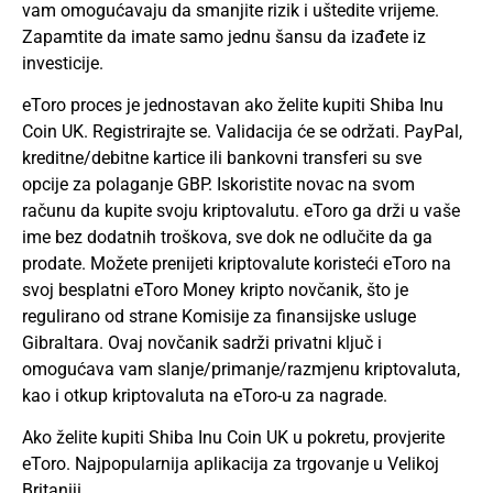
vam omogućavaju da smanjite rizik i uštedite vrijeme.
Zapamtite da imate samo jednu šansu da izađete iz
investicije.
eToro proces je jednostavan ako želite kupiti Shiba Inu
Coin UK. Registrirajte se. Validacija će se održati. PayPal,
kreditne/debitne kartice ili bankovni transferi su sve
opcije za polaganje GBP. Iskoristite novac na svom
računu da kupite svoju kriptovalutu. eToro ga drži u vaše
ime bez dodatnih troškova, sve dok ne odlučite da ga
prodate. Možete prenijeti kriptovalute koristeći eToro na
svoj besplatni eToro Money kripto novčanik, što je
regulirano od strane Komisije za finansijske usluge
Gibraltara. Ovaj novčanik sadrži privatni ključ i
omogućava vam slanje/primanje/razmjenu kriptovaluta,
kao i otkup kriptovaluta na eToro-u za nagrade.
Ako želite kupiti Shiba Inu Coin UK u pokretu, provjerite
eToro. Najpopularnija aplikacija za trgovanje u Velikoj
Britaniji.