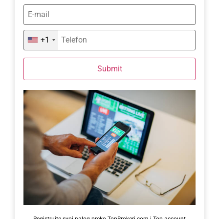
+1
Submit
Registrujte svoj nalog preko TopBrokeri.com i Top account