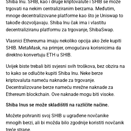
Shiba Inu. SHIB, kao i druge kriptovalute i SHIB se može
trgovati na nekim centraliziranim berzama. Međutim,
mnoge decentralizovane platforme kao što je Uniswap to
takođe dozvoljavaju. Shiba Inu čak ima i vlastitu
decentraliziranu platformu za trgovanje, ShibaSwap.
Vlasnici Ethereuma imaju nekoliko opcija ako žele kupiti
SHIB. MetaMask, na primjer, omogućava korisnicima da
direktno konvertuju ETH u SHIB.
Uvijek biste trebali biti svjesni svih troškova, bez obzira na
to kako se odlučite kupiti Shiba Inu. Neke berze
kriptovaluta nameću naknade za trgovanje.
Decentralizovane berze nameću mrežne naknade za
Ethereum blockchain. Ove naknade mogu biti visoke.
Shiba Inus se može skladištiti na različite načine.
Možete pohraniti svoj SHIB u ugrađene novčanike
mnogih berzi, ali bi možda bilo zgodnije koristiti novčanik
treće strane.