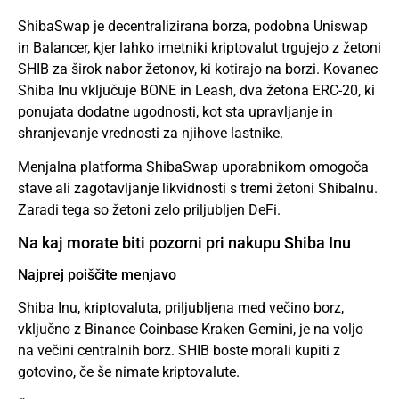
ShibaSwap je decentralizirana borza, podobna Uniswap
in Balancer, kjer lahko imetniki kriptovalut trgujejo z žetoni
SHIB za širok nabor žetonov, ki kotirajo na borzi. Kovanec
Shiba Inu vključuje BONE in Leash, dva žetona ERC-20, ki
ponujata dodatne ugodnosti, kot sta upravljanje in
shranjevanje vrednosti za njihove lastnike.
Menjalna platforma ShibaSwap uporabnikom omogoča
stave ali zagotavljanje likvidnosti s tremi žetoni ShibaInu.
Zaradi tega so žetoni zelo priljubljen DeFi.
Na kaj morate biti pozorni pri nakupu Shiba Inu
Najprej poiščite menjavo
Shiba Inu, kriptovaluta, priljubljena med večino borz,
vključno z Binance Coinbase Kraken Gemini, je na voljo
na večini centralnih borz. SHIB boste morali kupiti z
gotovino, če še nimate kriptovalute.