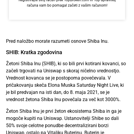
računa vam bo pomagal začeti z vašim računom!
Pred naložbo morate razumeti osnove Shiba Inu.
SHIB: Kratka zgodovina
Žetoni Shiba Inu (SHIB), ki so bili prvi kotirani kovanci, so
začeli trgovati na Uniswap s skoraj ničelno vrednostjo.
Vrednost kovanca se je postopoma povečevala. V
pričakovanju skeča Elona Muska Saturday Night Live, ki
je bil predvajan na isti dan, do 8. maja 2021, se je
vrednost žetona Shiba Inu povečala za več kot 3000%.
Žeton Shiba Inu je prvi žeton ekosistema Shiba in ga je
mogoče kupiti na Uniswap. Ustanovitelji Shibe so dali
50% svoje celotne ponudbe decentralizirani borzi
Uniswap, ostalo pa Vitaliku Buterinu. Buterin je