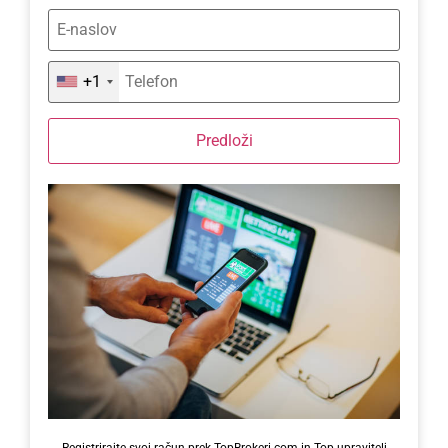
+1
Predloži
Registrirajte svoj račun prek TopBrokeri.com in Top upravitelj