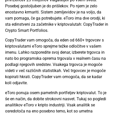
Posebej gostoljuben je do prišlekov. Po njem je zelo
enostavno krmariti. Sistem zemljevidov je na voljo, da
vam pomaga, če ga potrebujete. eToro ima dve orodji, ki
sta edinstveni za začetnike v kriptovalutah: CopyTrader in
Crypto Smart Portfolios.
CopyTrader vam omogoča, da eden od 660+ trgovcev s
kriptovalutami eToro sprejme težke odločitve v vašem
imenu. Lahko razporedite svoj denar, izberete trgovca in
nato bo programska oprema trgovala v realnem času na
podlagi njegovih sredstev. Vsakega trgovca je mogoče
videti v več različnih statistikah. Več trgovcev je mogoče
kopirati hkrati. CopyTrader vam omogoča, da se kadar
koli odjavite.
eToro ponuja osem pametnih portfeljev kriptovalut. To je
še en način, da dobite strokovni nasvet. Tukaj so pogledi
analitikov eToro v kripto industriji. Vsak analitik se
osredotoča na eno posebno temo, kot so umetna