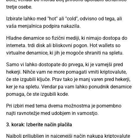
tretje osebe.
Izbirate lahko med "hot" ali "cold", odvisno od tega, ali
vaša menjalnica podpira nakazila.
Hladne denarnice so fizični mediji, ki nimajo dostopa do
interneta. trdi disk ali bliskovni pogon. Hot wallets so
virtualne denarnice, ki jih je mogoče shraniti na spletu.
Samo vi lahko dostopate do prvega, ki je varnejši pred
hekerji. Nihče vam ne more pomagati vrniti kriptovalute,
če ste izgubili ključe. Prav tako je manj varen pred hekerji,
ker je na spletu. Vendar pa vam lahko ponudnik denarnice
pomaga, če ste izgubili kode.
Pri izbiri med tema dvema možnostma je pomembno
najti ravnotežje med udobjem in varnostjo.
3. korak: Izberite način plačila
Najbolj priljubljen in najcenejši način nakupa kriptovalute