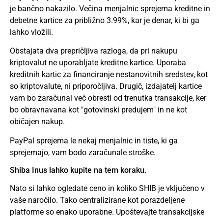
je bančno nakazilo. Večina menjalnic sprejema kreditne in
debetne kartice za približno 3.99%, kar je denar, ki bi ga
lahko vložili.
Obstajata dva prepričljiva razloga, da pri nakupu
kriptovalut ne uporabljate kreditne kartice. Uporaba
kreditnih kartic za financiranje nestanovitnih sredstev, kot
so kriptovalute, ni priporočljiva. Drugič, izdajatelj kartice
vam bo zaračunal več obresti od trenutka transakcije, ker
bo obravnavana kot "gotovinski predujem" in ne kot
običajen nakup.
PayPal sprejema le nekaj menjalnic in tiste, ki ga
sprejemajo, vam bodo zaračunale stroške.
Shiba Inus lahko kupite na tem koraku.
Nato si lahko ogledate ceno in koliko SHIB je vključeno v
vaše naročilo. Tako centralizirane kot porazdeljene
platforme so enako uporabne. Upoštevajte transakcijske