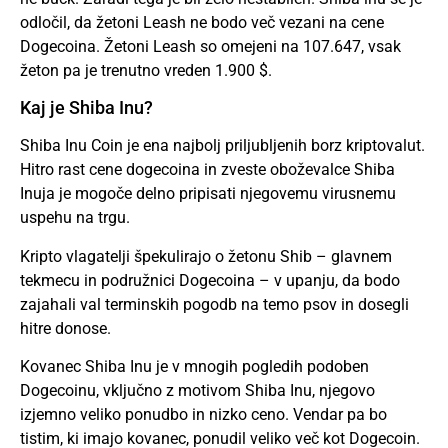
odločil, da žetoni Leash ne bodo več vezani na cene
Dogecoina. Žetoni Leash so omejeni na 107.647, vsak
žeton pa je trenutno vreden 1.900 $.
Kaj je Shiba Inu?
Shiba Inu Coin je ena najbolj priljubljenih borz kriptovalut.
Hitro rast cene dogecoina in zveste oboževalce Shiba
Inuja je mogoče delno pripisati njegovemu virusnemu
uspehu na trgu.
Kripto vlagatelji špekulirajo o žetonu Shib – glavnem
tekmecu in podružnici Dogecoina – v upanju, da bodo
zajahali val terminskih pogodb na temo psov in dosegli
hitre donose.
Kovanec Shiba Inu je v mnogih pogledih podoben
Dogecoinu, vključno z motivom Shiba Inu, njegovo
izjemno veliko ponudbo in nizko ceno. Vendar pa bo
tistim, ki imajo kovanec, ponudil veliko več kot Dogecoin.