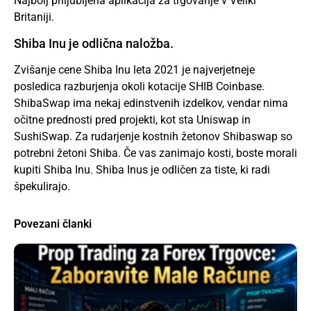
Najbolj priljubljena aplikacija za trgovanje v Veliki
Britaniji.
Shiba Inu je odlična naložba.
Zvišanje cene Shiba Inu leta 2021 je najverjetneje
posledica razburjenja okoli kotacije SHIB Coinbase.
ShibaSwap ima nekaj edinstvenih izdelkov, vendar nima
očitne prednosti pred projekti, kot sta Uniswap in
SushiSwap. Za rudarjenje kostnih žetonov Shibaswap so
potrebni žetoni Shiba. Če vas zanimajo kosti, boste morali
kupiti Shiba Inu. Shiba Inus je odličen za tiste, ki radi
špekulirajo.
Povezani članki