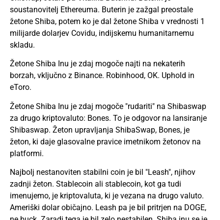
soustanovitelj Ethereuma. Buterin je zažgal preostale
žetone Shiba, potem ko je dal žetone Shiba v vrednosti 1
milijarde dolarjev Covidu, indijskemu humanitarnemu
skladu.
Žetone Shiba Inu je zdaj mogoče najti na nekaterih
borzah, vključno z Binance. Robinhood, OK. Uphold in
eToro.
Žetone Shiba Inu je zdaj mogoče "rudariti" na Shibaswap
za drugo kriptovaluto: Bones. To je odgovor na lansiranje
Shibaswap. Žeton upravljanja ShibaSwap, Bones, je
žeton, ki daje glasovalne pravice imetnikom žetonov na
platformi.
Najbolj nestanoviten stabilni coin je bil "Leash", njihov
zadnji žeton. Stablecoin ali stablecoin, kot ga tudi
imenujemo, je kriptovaluta, ki je vezana na drugo valuto.
Ameriški dolar običajno. Leash pa je bil pritrjen na DOGE,
ne buck. Zaradi tega je bil zelo nestabilen. Shiba inu se je