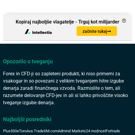
Kopiraj najboljše vlagatelje - Trguj kot milijarder
začnite tukaj
Opozorilo o tveganju
Forex in CFD-ji so zapleteni produkti, ki niso primerni za
vsakogar in so povezani z velikim tveganjem hitre izgube
denarja zaradi finančnega vzvoda. Razmislite o tem, ali
razumete delovanje CFD-jev in ali si lahko privoščite visoko
tveganje izgube denarja.
Najboljši posredniki
Plus500
eToro
Ava Trade
XM.com
Admiral Markets
24 možnost
Fortrade