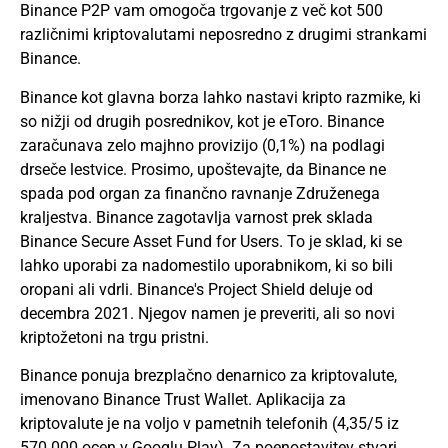
Binance P2P vam omogoča trgovanje z več kot 500
različnimi kriptovalutami neposredno z drugimi strankami
Binance.
Binance kot glavna borza lahko nastavi kripto razmike, ki
so nižji od drugih posrednikov, kot je eToro. Binance
zaračunava zelo majhno provizijo (0,1%) na podlagi
drseče lestvice. Prosimo, upoštevajte, da Binance ne
spada pod organ za finančno ravnanje Združenega
kraljestva. Binance zagotavlja varnost prek sklada
Binance Secure Asset Fund for Users. To je sklad, ki se
lahko uporabi za nadomestilo uporabnikom, ki so bili
oropani ali vdrli. Binance's Project Shield deluje od
decembra 2021. Njegov namen je preveriti, ali so novi
kriptožetoni na trgu pristni.
Binance ponuja brezplačno denarnico za kriptovalute,
imenovano Binance Trust Wallet. Aplikacija za
kriptovalute je na voljo v pametnih telefonih (4,35/5 iz
570.000 ocen v Googlu Play). Za poenostavitev stvari