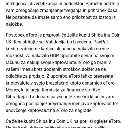
inteligenca, diverzifikacija in podsektor. Pametni portfelji
vam omogočajo zmanjšanje tveganja in prihranek časa.
Ne pozabite, da imate samo eno priložnost za izstop iz
naložbe.
Postopek eToro je preprost, če želite kupiti Shiba Inu Coin
UK. Registrirajte se. Validacija bo izvedena. PayPal,
kreditne/debetne kartice ali bančna nakazila so vse
možnosti za nakazilo GBP. Uporabite denar na svojem
računu za nakup svoje kriptovalute. eToro ga hrani v
vašem imenu brez dodatnih stroškov, dokler se ne
odločite za prodajo. Z uporabo eToro lahko prenesete
kriptovalute v svojo brezplačno kripto denarnico eToro
Money, ki jo ureja Komisija za finančne storitve
Gibraltarja. Ta denarnica vsebuje zasebni ključ in vam
omogoča pošiljanje/prejemanje/menjavo kriptovalut ter
unovčenje kriptovalut na eToro za nagrade.
Če želite kupiti Shiba Inu Coin UK na poti, si oglejte eToro.