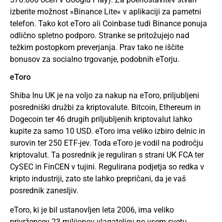
izberite možnost »Binance Lite« v aplikaciji za pametni
telefon. Tako kot eToro ali Coinbase tudi Binance ponuja
odlično spletno podporo. Stranke se pritožujejo nad
težkim postopkom preverjanja. Prav tako ne iščite
bonusov za socialno trgovanje, podobnih eTorju.
eToro
Shiba Inu UK je na voljo za nakup na eToro, priljubljeni
posredniški družbi za kriptovalute. Bitcoin, Ethereum in
Dogecoin ter 46 drugih priljubljenih kriptovalut lahko
kupite za samo 10 USD. eToro ima veliko izbiro delnic in
surovin ter 250 ETF-jev. Toda eToro je vodil na področju
kriptovalut. Ta posrednik je reguliran s strani UK FCA ter
CySEC in FinCEN v tujini. Regulirana podjetja so redka v
kripto industriji, zato ste lahko prepričani, da je vaš
posrednik zanesljiv.
eToro, ki je bil ustanovljen leta 2006, ima veliko
privržencev 23 milijonov vlagateljev po vsem svetu.