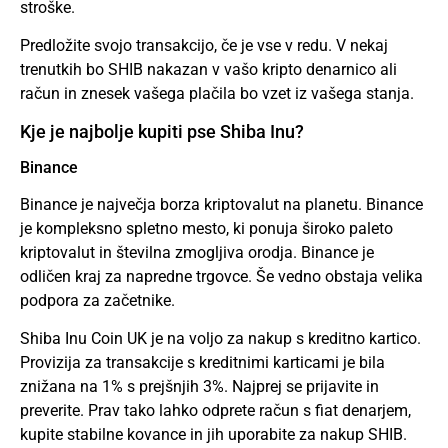
stroške.
Predložite svojo transakcijo, če je vse v redu. V nekaj
trenutkih bo SHIB nakazan v vašo kripto denarnico ali
račun in znesek vašega plačila bo vzet iz vašega stanja.
Kje je najbolje kupiti pse Shiba Inu?
Binance
Binance je največja borza kriptovalut na planetu. Binance
je kompleksno spletno mesto, ki ponuja široko paleto
kriptovalut in številna zmogljiva orodja. Binance je
odličen kraj za napredne trgovce. Še vedno obstaja velika
podpora za začetnike.
Shiba Inu Coin UK je na voljo za nakup s kreditno kartico.
Provizija za transakcije s kreditnimi karticami je bila
znižana na 1% s prejšnjih 3%. Najprej se prijavite in
preverite. Prav tako lahko odprete račun s fiat denarjem,
kupite stabilne kovance in jih uporabite za nakup SHIB.