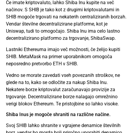
Če imate kriptovaluto, lahko Shiba Inu kupite na več
načinov. S SHIB je tako kot z drugimi kriptovalutami in
SHIB mogoče trgovati na nekaterih centraliziranih borzah.
Vendar številne decentralizirane platforme, kot je
Uniswap, tudi to omogočajo. Shiba Inu ima celo lastno
decentralizirano platformo za trgovanje, ShibaSwap.
Lastniki Ethereuma imajo več možnosti, če želijo kupiti
SHIB. MetaMask na primer uporabnikom omogoča
neposredno pretvorbo ETH v SHIB.
Vedno se morate zavedati vseh povezanih stroškov, ne
glede na to, kako se odločite za nakup Shiba Inu.
Nekatere borze kriptovalut zaračunavajo provizije za
trgovanje. Decentralizirane borze nalagajo omrežnino
verigi blokov Ethereum. Te pristojbine so lahko visoke.
Shiba Inus je mogoče shraniti na različne načine.
Svoj SHIB lahko shranite v vgrajene denarnice številnih
borz, vendar bo morda bolj priročno uporabiti denarnico