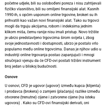
početne udjele, bili su oslobođeni poreza i nisu zahtijevali
fizičko vlasništvo, bili su omiljeni finansijski alat. Kasnih
1990-ih, s općim usponom online trgovine, brokeri su ih
prihvatili kao važan novi finansijski alat. Tako su trgovci
mogli da trguju akcijama, robom i indeksima jednim
klikom miša, čemu ranije nisu imali pristup. Novo tržište
je ubrzo predstavljeno trgovcima širom svijeta i, zbog
svoje jednostavnosti i dostupnosti, ubrzo je postalo vrlo
popularno među online trgovcima. Danas je njihov udio u
industriji online trgovanja postao zapanjujući i mnogi
stručnjaci vjeruju da će CFD-ovi postati tržišni instrument
broj jedan u bliskoj budućnosti.
Osnove
U osnovi, CFD je ugovor (ugovor) između kupca (klijenta)
i prodavca (brokera) o zamjeni (plaćanju) razlike između
otvorene (trenutne) cijene i zatvorene cijene (na isteku
ugovora) . Kako su CFD-ovi finansijski derivati, oni