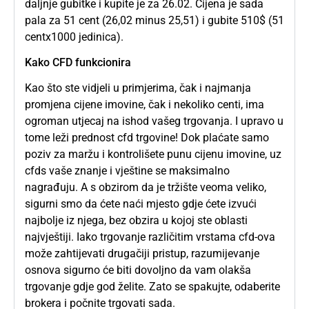
daljnje gubitke i kupite je za 26.02. Cijena je sada
pala za 51 cent (26,02 minus 25,51) i gubite 510$ (51
centx1000 jedinica).
Kako CFD funkcionira
Kao što ste vidjeli u primjerima, čak i najmanja
promjena cijene imovine, čak i nekoliko centi, ima
ogroman utjecaj na ishod vašeg trgovanja. I upravo u
tome leži prednost cfd trgovine! Dok plaćate samo
poziv za maržu i kontrolišete punu cijenu imovine, uz
cfds vaše znanje i vještine se maksimalno
nagrađuju. A s obzirom da je tržište veoma veliko,
sigurni smo da ćete naći mjesto gdje ćete izvući
najbolje iz njega, bez obzira u kojoj ste oblasti
najvještiji. Iako trgovanje različitim vrstama cfd-ova
može zahtijevati drugačiji pristup, razumijevanje
osnova sigurno će biti dovoljno da vam olakša
trgovanje gdje god želite. Zato se spakujte, odaberite
brokera i počnite trgovati sada.