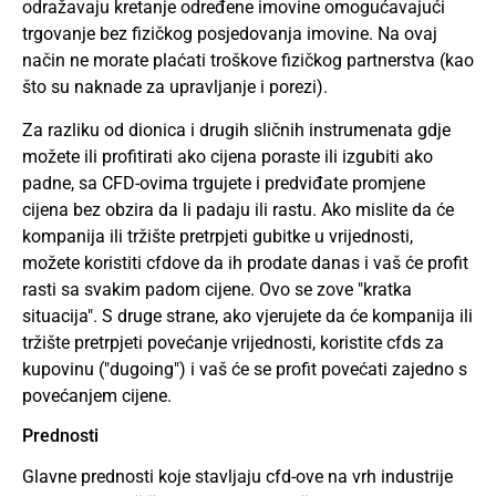
odražavaju kretanje određene imovine omogućavajući
trgovanje bez fizičkog posjedovanja imovine. Na ovaj
način ne morate plaćati troškove fizičkog partnerstva (kao
što su naknade za upravljanje i porezi).
Za razliku od dionica i drugih sličnih instrumenata gdje
možete ili profitirati ako cijena poraste ili izgubiti ako
padne, sa CFD-ovima trgujete i predviđate promjene
cijena bez obzira da li padaju ili rastu. Ako mislite da će
kompanija ili tržište pretrpjeti gubitke u vrijednosti,
možete koristiti cfdove da ih prodate danas i vaš će profit
rasti sa svakim padom cijene. Ovo se zove "kratka
situacija". S druge strane, ako vjerujete da će kompanija ili
tržište pretrpjeti povećanje vrijednosti, koristite cfds za
kupovinu ("dugoing") i vaš će se profit povećati zajedno s
povećanjem cijene.
Prednosti
Glavne prednosti koje stavljaju cfd-ove na vrh industrije