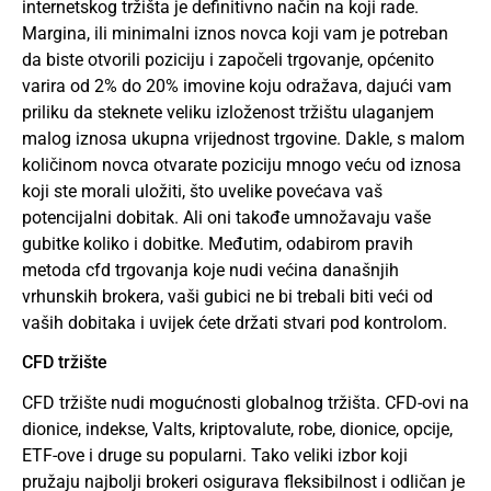
internetskog tržišta je definitivno način na koji rade.
Margina, ili minimalni iznos novca koji vam je potreban
da biste otvorili poziciju i započeli trgovanje, općenito
varira od 2% do 20% imovine koju odražava, dajući vam
priliku da steknete veliku izloženost tržištu ulaganjem
malog iznosa ukupna vrijednost trgovine. Dakle, s malom
količinom novca otvarate poziciju mnogo veću od iznosa
koji ste morali uložiti, što uvelike povećava vaš
potencijalni dobitak. Ali oni takođe umnožavaju vaše
gubitke koliko i dobitke. Međutim, odabirom pravih
metoda cfd trgovanja koje nudi većina današnjih
vrhunskih brokera, vaši gubici ne bi trebali biti veći od
vaših dobitaka i uvijek ćete držati stvari pod kontrolom.
CFD tržište
CFD tržište nudi mogućnosti globalnog tržišta. CFD-ovi na
dionice, indekse, Valts, kriptovalute, robe, dionice, opcije,
ETF-ove i druge su popularni. Tako veliki izbor koji
pružaju najbolji brokeri osigurava fleksibilnost i odličan je