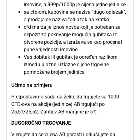
imovine, a 999p/1000p je cijena jedne jedinice
sa cfd-om, kupovina se naziva "dugo odlazak",
a prodaja se naziva "odlazak na kratko"
cfd marža je iznos novca koji je potreban za
depozit za pokrivanje mogućih gubitaka iz
otvorene pozicije, a izražava se kao procenat
pune vrijednosti imovine
Vaš dobitak ili gubitak je određen razlikom
između ulazne i izlazne cijene trgovine
pomnožene brojem jedinica
Učimo na primjeru
Pretpostavimo sada da želite da trgujete sa 1000
CFD-ova na akcije (jedinice) AB trgujući po
25,51/25,52. Zahtjev AB margine je 5%.
DUGOROČNO TRGOVANJE
Vjerujete da će cijena AB porasti i odlučujete da