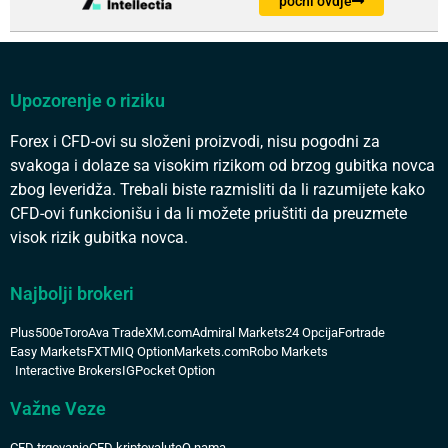
počni ovdje
Upozorenje o riziku
Forex i CFD-ovi su složeni proizvodi, nisu pogodni za
svakoga i dolaze sa visokim rizikom od brzog gubitka novca
zbog leveridža. Trebali biste razmisliti da li razumijete kako
CFD-ovi funkcionišu i da li možete priuštiti da preuzmete
visok rizik gubitka novca.
Najbolji brokeri
Plus500
eToro
Ava Trade
XM.com
Admiral Markets
24 Opcija
Fortrade
Easy Markets
FXTM
IQ Option
Markets.com
Robo Markets
Interactive Brokers
IG
Pocket Option
Važne Veze
CFD trgovanje
CFD kriptovalute
O nama