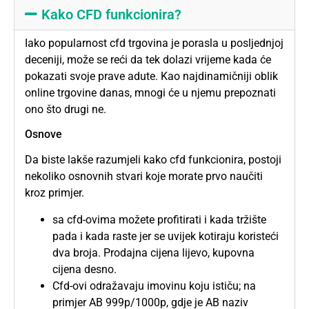
Kako CFD funkcionira?
Iako popularnost
cfd
trgovina je porasla u posljednjoj
deceniji, može se reći da tek dolazi vrijeme kada će
pokazati svoje prave adute. Kao najdinamičniji oblik
online trgovine danas, mnogi će u njemu prepoznati
ono što drugi ne.
Osnove
Da biste lakše razumjeli kako cfd funkcionira, postoji
nekoliko osnovnih stvari koje morate prvo naučiti
kroz primjer.
sa cfd-ovima možete profitirati i kada tržište
pada i kada raste jer se uvijek kotiraju koristeći
dva broja. Prodajna cijena lijevo, kupovna
cijena desno.
Cfd-ovi odražavaju imovinu koju ističu; na
primjer AB 999p/1000p, gdje je AB naziv