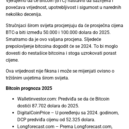
Vjerujemo da će Bitcoin (BTC) nastaviti da sazrijeva i
povećava vrijednost, upotrebljivost i sigurnost u narednih
nekoliko decenija.
Stručnjaci širom svijeta procjenjuju da će prosječna cijena
BTC-a biti između 50.000 i 100.000 dolara do 2025.
Smatramo da je ovo valjana procjena. Sljedeće
prepolovljenje bitcoina dogodit će se 2024. To bi moglo
dovesti do nestašice bitcoina i stoga uzrokovati porast
cijene.
Ova vrijednost nije fiksna i može se mijenjati ovisno o
tržišnim uvjetima širom svijeta.
Bitcoin prognoza 2025
Walletinvestor.com: Predviđa se da će Bitcoin
dostići 87.702 dolara do 2025.
DigitalCoinPrice – U poređenju sa 2024. godinom,
DCP predviđa cijenu od 52.325 dolara.
Longforecast.com – Prema Longforecast.com,