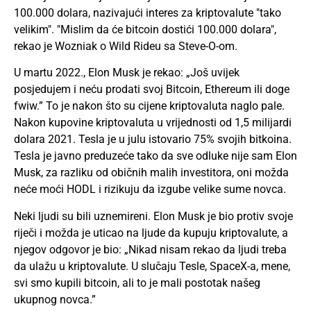
100.000 dolara, nazivajući interes za kriptovalute "tako
velikim". "Mislim da će bitcoin dostići 100.000 dolara",
rekao je Wozniak o Wild Rideu sa Steve-O-om.
U martu 2022., Elon Musk je rekao: „Još uvijek
posjedujem i neću prodati svoj Bitcoin, Ethereum ili
doge
fwiw.” To je nakon što su cijene kriptovaluta naglo pale.
Nakon kupovine kriptovaluta u vrijednosti od 1,5 milijardi
dolara 2021. Tesla je u julu istovario 75% svojih bitkoina.
Tesla je javno preduzeće tako da sve odluke nije sam Elon
Musk, za razliku od običnih malih investitora, oni možda
neće moći HODL i rizikuju da izgube velike sume novca.
Neki ljudi su bili uznemireni. Elon Musk je bio protiv svoje
riječi i možda je uticao na ljude da kupuju kriptovalute, a
njegov odgovor je bio: „Nikad nisam rekao da ljudi treba
da ulažu u kriptovalute. U slučaju Tesle, SpaceX-a, mene,
svi smo kupili bitcoin, ali to je mali postotak našeg
ukupnog novca.”