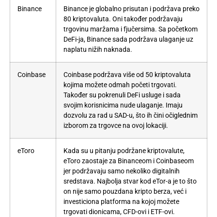
Binance
Binance je globalno prisutan i podržava preko
80 kriptovaluta. Oni također podržavaju
trgovinu maržama i fjučersima. Sa početkom
DeFi-ja, Binance sada podržava ulaganje uz
naplatu nižih naknada.
Coinbase
Coinbase podržava više od 50 kriptovaluta
kojima možete odmah početi trgovati.
Također su pokrenuli DeFi usluge i sada
svojim korisnicima nude ulaganje. Imaju
dozvolu za rad u SAD-u, što ih čini očiglednim
izborom za trgovce na ovoj lokaciji.
eToro
Kada su u pitanju podržane kriptovalute,
eToro zaostaje za Binanceom i Coinbaseom
jer podržavaju samo nekoliko digitalnih
sredstava. Najbolja stvar kod eTor-a je to što
on nije samo pouzdana kripto berza, već i
investiciona platforma na kojoj možete
trgovati dionicama,
CFD-ovi
i ETF-ovi.