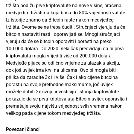
tržišta podižu prve kriptovalute na nove visine, praćena
medvjeđim tržištima koja brišu do 80% vrijednosti valute.
Iz istorije znamo da Bitcoin raste nakon medvjeđeg
tržišta. Ovome se ne treba čuditi. Stručnjaci vjeruju da će
bitcoin nastaviti rasti i oporavljati se. Mnogi stručnjaci
vjeruju da će se bitcoin oporaviti i porasti na preko
100.000 dolara. Do 2030. neki čak predviđaju da bi prva
kriptovaluta mogla vrijediti više od 200.000 dolara.
Medvjeđe pijace su odlično vrijeme za ulazak u akciju,
dok još uvijek ima krvi na ulicama. Ovo bi mogla biti
prilika da zaradite 3x ili više. Čak i ako cijene bitcoina
porastu na svoje prethodne maksimume, još uvijek
možete dobiti 3x svoju investiciju. Istorija kriptovalute
pokazuje da se prva kriptovaluta Bitcoin uvijek oporavlja i
premašuje svoju najvišu vrijednost svih vremena nakon
velikog pada cijene tokom medvjeđeg tržišta.
Povezani članci