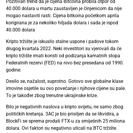
Pozitivan trend da je cijena Bitcoina probila otpor od
40.000 dolara u martu zaustavljen je činjenicom da nije
mogao nastaviti rasti. Cijena bitkoina početkom aprila
korigirana je za nekoliko hiljada dolara i sada je ispod
40.000 dolara
Kripto tržište je iskusilo stalne uspone i padove tokom
drugog kvartala 2022. Neki investitori su vjerovali da će
kripto tržište imati koristi od podizanja kamatnih stopa
Federalnih rezervi (FED) na nivo bez presedana od 1990.
godine.
Desilo se, nažalost, suprotno. Gotovo sve globalne klase
imovine osjetile su ovo povećanje i njihove cijene su pale.
To je također zbog trenutne ukrajinske krize.
Bilo je negativnih naslova u kripto svijetu, ne samo zbog
političkih kretanja. 3AC je bio prisiljen da se likvidira, a
BlockFi se sprema prodati FTX-u za smiješnih 25 miliona
dolara. Ovi faktori su negativno uticali na BTC tržište.