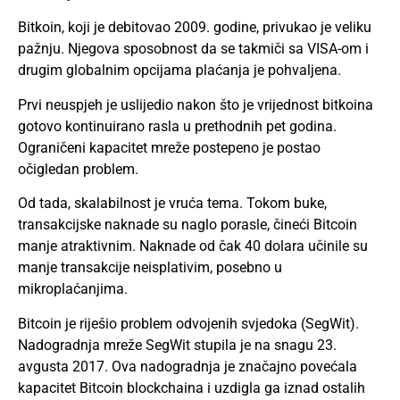
Bitkoin, koji je debitovao 2009. godine, privukao je veliku
pažnju. Njegova sposobnost da se takmiči sa VISA-om i
drugim globalnim opcijama plaćanja je pohvaljena.
Prvi neuspjeh je uslijedio nakon što je vrijednost bitkoina
gotovo kontinuirano rasla u prethodnih pet godina.
Ograničeni kapacitet mreže postepeno je postao
očigledan problem.
Od tada, skalabilnost je vruća tema. Tokom buke,
transakcijske naknade su naglo porasle, čineći Bitcoin
manje atraktivnim. Naknade od čak 40 dolara učinile su
manje transakcije neisplativim, posebno u
mikroplaćanjima.
Bitcoin je riješio problem odvojenih svjedoka (SegWit).
Nadogradnja mreže SegWit stupila je na snagu 23.
avgusta 2017. Ova nadogradnja je značajno povećala
kapacitet Bitcoin blockchaina i uzdigla ga iznad ostalih