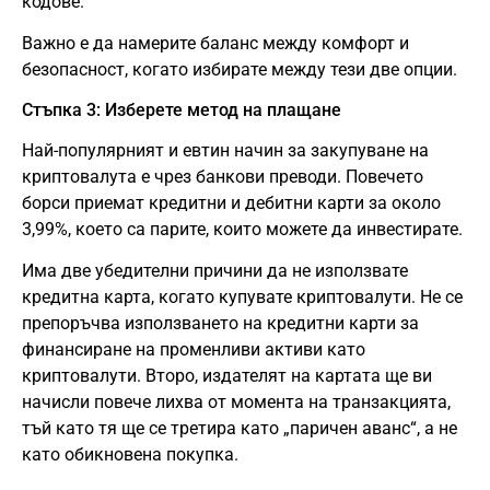
кодове.
Важно е да намерите баланс между комфорт и
безопасност, когато избирате между тези две опции.
Стъпка 3: Изберете метод на плащане
Най-популярният и евтин начин за закупуване на
криптовалута е чрез банкови преводи. Повечето
борси приемат кредитни и дебитни карти за около
3,99%, което са парите, които можете да инвестирате.
Има две убедителни причини да не използвате
кредитна карта, когато купувате криптовалути. Не се
препоръчва използването на кредитни карти за
финансиране на променливи активи като
криптовалути. Второ, издателят на картата ще ви
начисли повече лихва от момента на транзакцията,
тъй като тя ще се третира като „паричен аванс“, а не
като обикновена покупка.