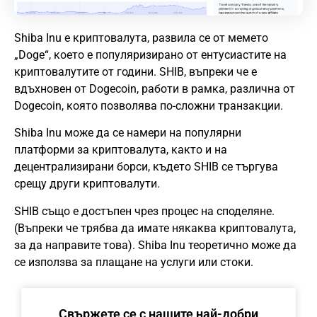
Shiba Inu е криптовалута, развила се от мемето
„Doge“, което е популяризирано от ентусиастите на
криптовалутите от години. SHIB, въпреки че е
вдъхновен от Dogecoin, работи в рамка, различна от
Dogecoin, която позволява по-сложни транзакции.
Shiba Inu може да се намери на популярни
платформи за криптовалута, както и на
децентрализирани борси, където SHIB се търгува
срещу други криптовалути.
SHIB също е достъпен чрез процес на споделяне.
(Въпреки че трябва да имате някаква криптовалута,
за да направите това). Shiba Inu теоретично може да
се използва за плащане на услуги или стоки.
Свържете се с нашите най-добри