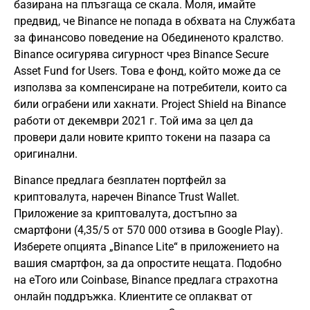
базирана на плъзгаща се скала. Моля, имайте
предвид, че Binance не попада в обхвата на Службата
за финансово поведение на Обединеното кралство.
Binance осигурява сигурност чрез Binance Secure
Asset Fund for Users. Това е фонд, който може да се
използва за компенсиране на потребители, които са
били ограбени или хакнати. Project Shield на Binance
работи от декември 2021 г. Той има за цел да
провери дали новите крипто токени на пазара са
оригинални.
Binance предлага безплатен портфейл за
криптовалута, наречен Binance Trust Wallet.
Приложение за криптовалута, достъпно за
смартфони (4,35/5 от 570 000 отзива в Google Play).
Изберете опцията „Binance Lite“ в приложението на
вашия смартфон, за да опростите нещата. Подобно
на eToro или Coinbase, Binance предлага страхотна
онлайн поддръжка. Клиентите се оплакват от