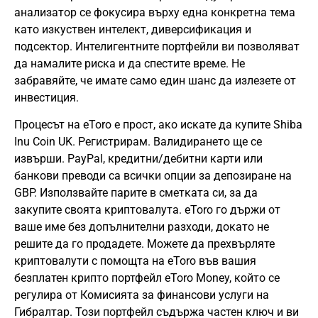
анализатор се фокусира върху една конкретна тема
като изкуствен интелект, диверсификация и
подсектор. Интелигентните портфейли ви позволяват
да намалите риска и да спестите време. Не
забравяйте, че имате само един шанс да излезете от
инвестиция.
Процесът на eToro е прост, ако искате да купите Shiba
Inu Coin UK. Регистрирам. Валидирането ще се
извърши. PayPal, кредитни/дебитни карти или
банкови преводи са всички опции за депозиране на
GBP. Използвайте парите в сметката си, за да
закупите своята криптовалута. eToro го държи от
ваше име без допълнителни разходи, докато не
решите да го продадете. Можете да прехвърляте
криптовалути с помощта на eToro във вашия
безплатен крипто портфейл eToro Money, който се
регулира от Комисията за финансови услуги на
Гибралтар. Този портфейл съдържа частен ключ и ви