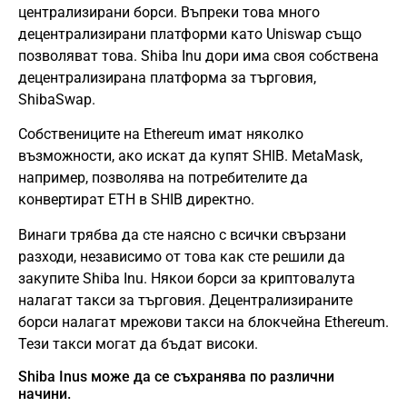
централизирани борси. Въпреки това много
децентрализирани платформи като Uniswap също
позволяват това. Shiba Inu дори има своя собствена
децентрализирана платформа за търговия,
ShibaSwap.
Собствениците на Ethereum имат няколко
възможности, ако искат да купят SHIB. MetaMask,
например, позволява на потребителите да
конвертират ETH в SHIB директно.
Винаги трябва да сте наясно с всички свързани
разходи, независимо от това как сте решили да
закупите Shiba Inu. Някои борси за криптовалута
налагат такси за търговия. Децентрализираните
борси налагат мрежови такси на блокчейна Ethereum.
Тези такси могат да бъдат високи.
Shiba Inus може да се съхранява по различни
начини.