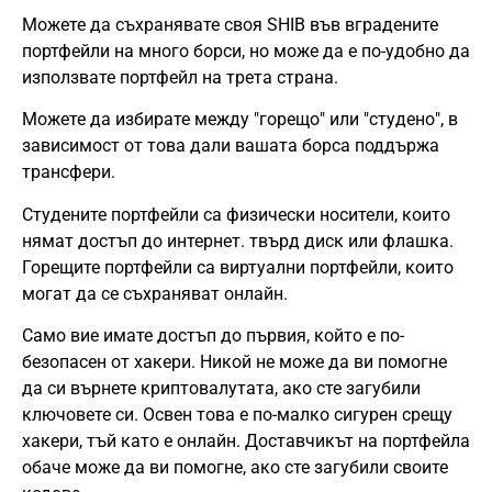
Можете да съхранявате своя SHIB във вградените
портфейли на много борси, но може да е по-удобно да
използвате портфейл на трета страна.
Можете да избирате между "горещо" или "студено", в
зависимост от това дали вашата борса поддържа
трансфери.
Студените портфейли са физически носители, които
нямат достъп до интернет. твърд диск или флашка.
Горещите портфейли са виртуални портфейли, които
могат да се съхраняват онлайн.
Само вие имате достъп до първия, който е по-
безопасен от хакери. Никой не може да ви помогне
да си върнете криптовалутата, ако сте загубили
ключовете си. Освен това е по-малко сигурен срещу
хакери, тъй като е онлайн. Доставчикът на портфейла
обаче може да ви помогне, ако сте загубили своите