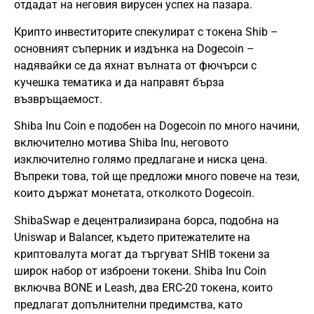
отдадат на неговия вирусен успех на пазара.
Крипто инвеститорите спекулират с токена Shib –
основният съперник и издънка на Dogecoin –
надявайки се да яхнат вълната от фючърси с
кучешка тематика и да направят бърза
възвръщаемост.
Shiba Inu Coin е подобен на Dogecoin по много начини,
включително мотива Shiba Inu, неговото
изключително голямо предлагане и ниска цена.
Въпреки това, той ще предложи много повече на тези,
които държат монетата, отколкото Dogecoin.
ShibaSwap е децентрализирана борса, подобна на
Uniswap и Balancer, където притежателите на
криптовалута могат да търгуват SHIB токени за
широк набор от изброени токени. Shiba Inu Coin
включва BONE и Leash, два ERC-20 токена, които
предлагат допълнителни предимства, като