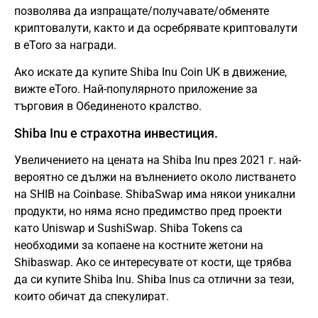
позволява да изпращате/получавате/обменяте
криптовалути, както и да осребрявате криптовалути
в eToro за награди.
Ако искате да купите Shiba Inu Coin UK в движение,
вижте eToro. Най-популярното приложение за
търговия в Обединеното кралство.
Shiba Inu е страхотна инвестиция.
Увеличението на цената на Shiba Inu през 2021 г. най-
вероятно се дължи на вълнението около листването
на SHIB на Coinbase. ShibaSwap има някои уникални
продукти, но няма ясно предимство пред проекти
като Uniswap и SushiSwap. Shiba Tokens са
необходими за копаене на костните жетони на
Shibaswap. Ако се интересувате от кости, ще трябва
да си купите Shiba Inu. Shiba Inus са отлични за тези,
които обичат да спекулират.