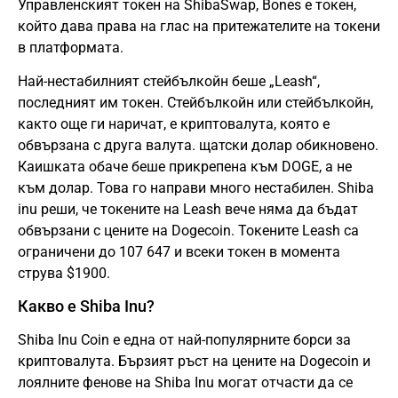
Управленският токен на ShibaSwap, Bones е токен,
който дава права на глас на притежателите на токени
в платформата.
Най-нестабилният стейбълкойн беше „Leash“,
последният им токен. Стейбълкойн или стейбълкойн,
както още ги наричат, е криптовалута, която е
обвързана с друга валута. щатски долар обикновено.
Каишката обаче беше прикрепена към DOGE, а не
към долар. Това го направи много нестабилен. Shiba
inu реши, че токените на Leash вече няма да бъдат
обвързани с цените на Dogecoin. Токените Leash са
ограничени до 107 647 и всеки токен в момента
струва $1900.
Какво е Shiba Inu?
Shiba Inu Coin е една от най-популярните борси за
криптовалута. Бързият ръст на цените на Dogecoin и
лоялните фенове на Shiba Inu могат отчасти да се