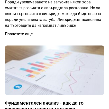
Поради увеличаването на загубите някои хора
смятат търговията с ливъридж за рискована. Но за
някои търговията с ливъридж може да бъде опасна
поради увеличената загуба. Ливъриджът позволява
на търговците да използват ливъридж
Прочетете още
Фундаментален анализ - как да го
използваме в крипто търговия