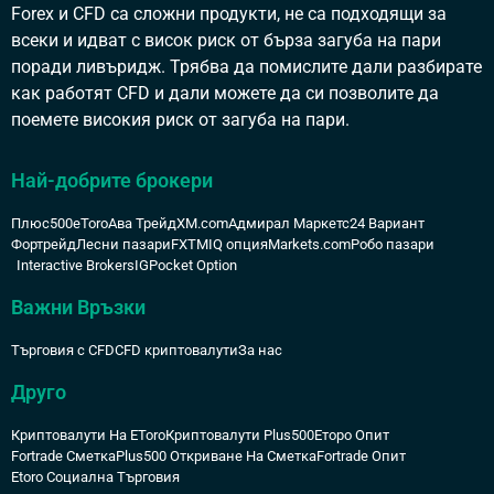
Forex и CFD са сложни продукти, не са подходящи за
всеки и идват с висок риск от бърза загуба на пари
поради ливъридж. Трябва да помислите дали разбирате
как работят CFD и дали можете да си позволите да
поемете високия риск от загуба на пари.
Най-добрите брокери
Плюс500
eToro
Ава Трейд
XM.com
Адмирал Маркетс
24 Вариант
Фортрейд
Лесни пазари
FXTM
IQ опция
Markets.com
Робо пазари
Interactive Brokers
IG
Pocket Option
Важни Връзки
Търговия с CFD
CFD криптовалути
За нас
Друго
Криптовалути На EToro
Криптовалути Plus500
Еторо Опит
Fortrade Сметка
Plus500 Откриване На Сметка
Fortrade Опит
Etoro Социална Търговия