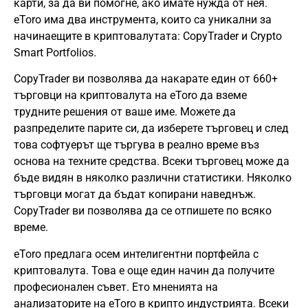
карти, за да ви помогне, ако имате нужда от нея.
eToro има два инструмента, които са уникални за
начинаещите в криптовалутата: CopyTrader и Crypto
Smart Portfolios.
CopyTrader ви позволява да накарате един от 660+
търговци на криптовалута на eToro да вземе
трудните решения от ваше име. Можете да
разпределите парите си, да изберете търговец и след
това софтуерът ще търгува в реално време въз
основа на техните средства. Всеки търговец може да
бъде видян в няколко различни статистики. Няколко
търговци могат да бъдат копирани наведнъж.
CopyTrader ви позволява да се отпишете по всяко
време.
eToro предлага осем интелигентни портфейла с
криптовалута. Това е още един начин да получите
професионален съвет. Ето мненията на
анализаторите на eToro в крипто индустрията. Всеки