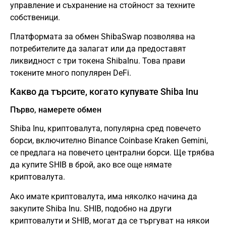
управление и съхранение на стойност за техните
собственици.
Платформата за обмен ShibaSwap позволява на
потребителите да залагат или да предоставят
ликвидност с три токена ShibaInu. Това прави
токените много популярен DeFi.
Какво да търсите, когато купувате Shiba Inu
Първо, намерете обмен
Shiba Inu, криптовалута, популярна сред повечето
борси, включително Binance Coinbase Kraken Gemini,
се предлага на повечето централни борси. Ще трябва
да купите SHIB в брой, ако все още нямате
криптовалута.
Ако имате криптовалута, има няколко начина да
закупите Shiba Inu. SHIB, подобно на други
криптовалути и SHIB, могат да се търгуват на някои