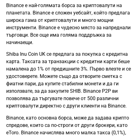
Binance е най-голямата борса за криптовалути на
планетата. Binance е сложен уебсайт, който предлага
широка гама от криптовалути и много мощни
инструменти. Binance е чудесно място за напреднали
търговци. Все още има голяма поддръжка за
начинаещи.
Shiba Inu Coin UK се предлага за покупка с кредитна
карта. Таксата за транзакции с кредитни карти беше
намалена до 1% от предишните 3%. Първо влезте и се
удостоверете. Можете също да отворите сметка с
фиатни пари, да купите стабилни монети и да ги
използвате, за да закупите SHIB. Binance P2P ви
позволява да търгувате повече от 500 различни
криптовалути директно с други клиенти на Binance.
Binance, като основна борса, може да задава крипто
спредове, които са по-строги от други брокери, като
eToro. Binance начислява много малка такса (0,1%),