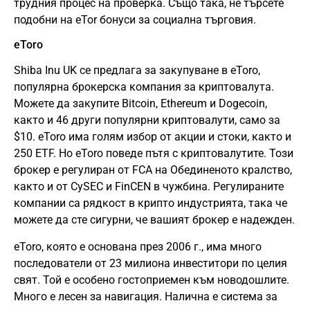
трудния процес на проверка. Също така, не търсете
подобни на eTor бонуси за социална търговия.
eToro
Shiba Inu UK се предлага за закупуване в eToro,
популярна брокерска компания за криптовалута.
Можете да закупите Bitcoin, Ethereum и Dogecoin,
както и 46 други популярни криптовалути, само за
$10. eToro има голям избор от акции и стоки, както и
250 ETF. Но eToro поведе пътя с криптовалутите. Този
брокер е регулиран от FCA на Обединеното кралство,
както и от CySEC и FinCEN в чужбина. Регулираните
компании са рядкост в крипто индустрията, така че
можете да сте сигурни, че вашият брокер е надежден.
eToro, която е основана през 2006 г., има много
последователи от 23 милиона инвеститори по целия
свят. Той е особено гостоприемен към новодошлите.
Много е лесен за навигация. Налична е система за