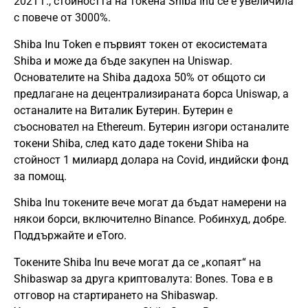
2021 г., стойността на токена Shiba Inu се е увеличила
с повече от 3000%.
Shiba Inu Token е първият токен от екосистемата
Shiba и може да бъде закупен на Uniswap.
Основателите на Shiba дадоха 50% от общото си
предлагане на децентрализираната борса Uniswap, а
останалите на Виталик Бутерин. Бутерин е
съосновател на Ethereum. Бутерин изгори останалите
токени Shiba, след като даде токени Shiba на
стойност 1 милиард долара на Covid, индийски фонд
за помощ.
Shiba Inu токените вече могат да бъдат намерени на
някои борси, включително Binance. Робинхуд, добре.
Поддържайте и eToro.
Токените Shiba Inu вече могат да се „копаят“ на
Shibaswap за друга криптовалута: Bones. Това е в
отговор на стартирането на Shibaswap.