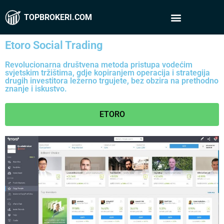
TOPBROKERI.COM
Etoro Social Trading
Revolucionarna društvena metoda pristupa vodećim
svjetskim tržištima, gdje kopiranjem operacija i strategija
drugih investitora ležerno trgujete, bez obzira na prethodno
znanje i iskustvo.
ETORO