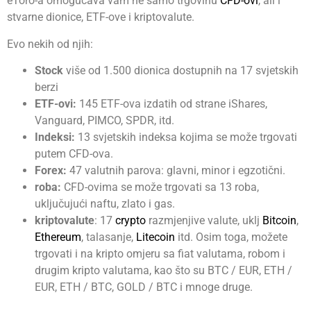
eToro-a omogućava vam ne samo trgovinu
CFD-ovi
, ali i
stvarne dionice, ETF-ove i kriptovalute.
Evo nekih od njih:
Stock
više od 1.500 dionica dostupnih na 17 svjetskih
berzi
ETF-ovi:
145 ETF-ova izdatih od strane iShares,
Vanguard, PIMCO, SPDR, itd.
Indeksi:
13 svjetskih indeksa kojima se može trgovati
putem CFD-ova.
Forex:
47 valutnih parova: glavni, minor i egzotični.
roba:
CFD-ovima se može trgovati sa 13 roba,
uključujući naftu, zlato i gas.
kriptovalute
: 17
crypto
razmjenjive valute, uklj
Bitcoin
,
Ethereum
, talasanje,
Litecoin
itd. Osim toga, možete
trgovati i na kripto omjeru sa fiat valutama, robom i
drugim kripto valutama, kao što su BTC / EUR, ETH /
EUR, ETH / BTC, GOLD / BTC i mnoge druge.