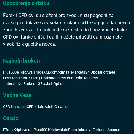
Upozorenje o riziku
Forex i CFD-ovi su složeni proizvodi, nisu pogodni za
svakoga i dolaze sa visokim rizikom od brzog gubitka novca
zbog leveridža. Trebali biste razmisliti da li razumijete kako
CFD-ovi funkcionišu i da li možete priuštiti da preuzmete
visok rizik gubitka novca.
Najbolji brokeri
Plus500
eToro
Ava Trade
XM.com
Admiral Markets
24 Opcija
Fortrade
Easy Markets
FXTM
IQ Option
Markets.com
Robo Markets
Interactive Brokers
IG
Pocket Option
Važne Veze
CFD trgovanje
CFD kriptovalute
O nama
Ostalo
EToro Kriptovalute
Plus500 Kriptovalute
Etoro Iskustvo
Fortrade Account