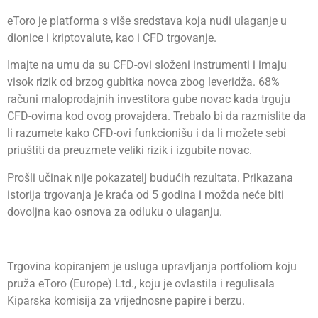
eToro je platforma s više sredstava koja nudi ulaganje u
dionice i kriptovalute, kao i CFD trgovanje.
Imajte na umu da su CFD-ovi složeni instrumenti i imaju
visok rizik od brzog gubitka novca zbog leveridža. 68%
računi maloprodajnih investitora gube novac kada trguju
CFD-ovima kod ovog provajdera. Trebalo bi da razmislite da
li razumete kako CFD-ovi funkcionišu i da li možete sebi
priuštiti da preuzmete veliki rizik i izgubite novac.
Prošli učinak nije pokazatelj budućih rezultata. Prikazana
istorija trgovanja je kraća od 5 godina i možda neće biti
dovoljna kao osnova za odluku o ulaganju.
Trgovina kopiranjem je usluga upravljanja portfoliom koju
pruža eToro (Europe) Ltd., koju je ovlastila i regulisala
Kiparska komisija za vrijednosne papire i berzu.