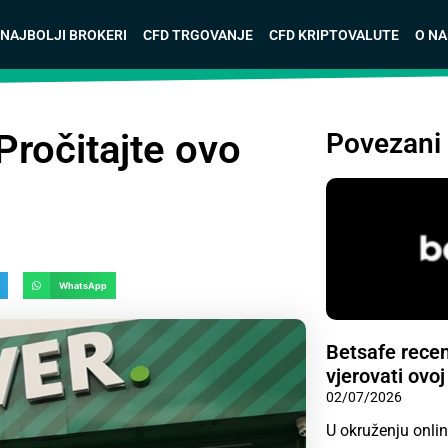
NAJBOLJI BROKERI
CFD TRGOVANJE
CFD KRIPTOVALUTE
O N
Pročitajte ovo
Povezani 
WhatsApp
Betsafe recenz
vjerovati ovoj
02/07/2026
U okruženju onlin