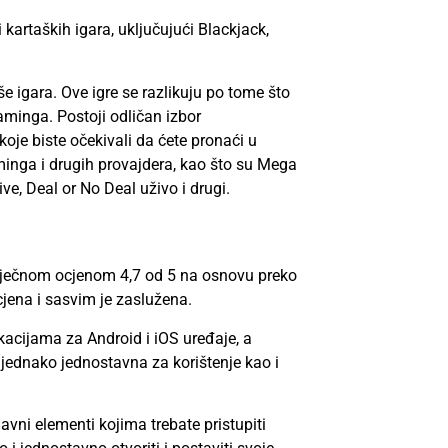
 kartaških igara, uključujući Blackjack,
e igara. Ove igre se razlikuju po tome što
aminga. Postoji odličan izbor
 koje biste očekivali da ćete pronaći u
aminga i drugih provajdera, kao što su Mega
e, Deal or No Deal uživo i drugi.
rosječnom ocjenom 4,7 od 5 na osnovu preko
cjena i sasvim je zaslužena.
kacijama za Android i iOS uređaje, a
 jednako jednostavna za korištenje kao i
avni elementi kojima trebate pristupiti