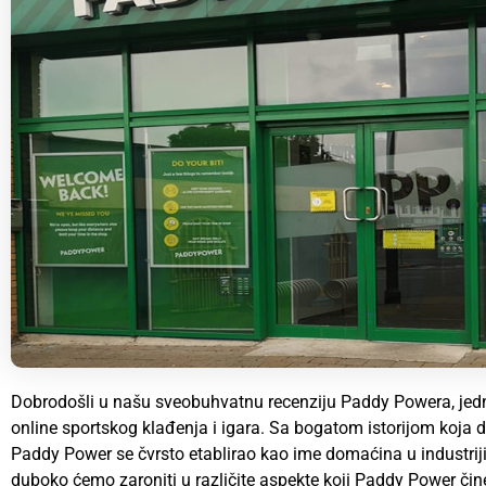
Dobrodošli u našu sveobuhvatnu recenziju Paddy Powera, jedno
online sportskog klađenja i igara. Sa bogatom istorijom koja 
Paddy Power se čvrsto etablirao kao ime domaćina u industrij
duboko ćemo zaroniti u različite aspekte koji Paddy Power čine