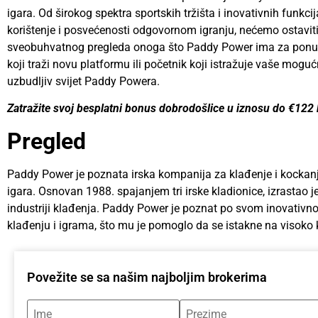
igara. Od širokog spektra sportskih tržišta i inovativnih funkc
korištenje i posvećenosti odgovornom igranju, nećemo ostavi
sveobuhvatnog pregleda onoga što Paddy Power ima za ponuditi
koji traži novu platformu ili početnik koji istražuje vaše mogu
uzbudljiv svijet Paddy Powera.
Zatražite svoj besplatni bonus dobrodošlice u iznosu do €122 
Pregled
Paddy Power je poznata irska kompanija za klađenje i kockanje
igara. Osnovan 1988. spajanjem tri irske kladionice, izrastao 
industriji klađenja. Paddy Power je poznat po svom inovativ
klađenju i igrama, što mu je pomoglo da se istakne na visoko
Povežite se sa našim najboljim brokerima