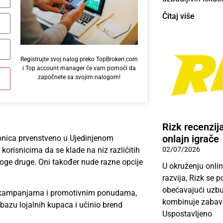
Čitaj više
Registrujte svoj nalog preko TopBrokeri.com
i Top account manager će vam pomoći da
započnete sa svojim nalogom!
Rizk recenzija
onlajn igrače
onica prvenstveno u Ujedinjenom
02/07/2026
orisnicima da se klade na niz različitih
mnoge druge. Oni također nude razne opcije
U okruženju onlin
razvija, Rizk se 
obećavajući uzbud
m kampanjama i promotivnim ponudama,
kombinuje zabavu
 bazu lojalnih kupaca i učinio brend
Uspostavljeno