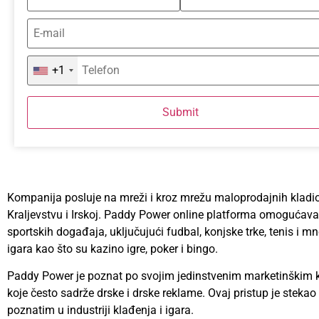
+1
Submit
Kompanija posluje na mreži i kroz mrežu maloprodajnih kladi
Kraljevstvu i Irskoj. Paddy Power online platforma omogućava k
sportskih događaja, uključujući fudbal, konjske trke, tenis i 
igara kao što su kazino igre, poker i bingo.
Paddy Power je poznat po svojim jedinstvenim marketinški
koje često sadrže drske i drske reklame. Ovaj pristup je stekao
poznatim u industriji klađenja i igara.