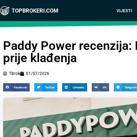
TOPBROKERI.COM
VIJESTI
Paddy Power recenzija: 
prije klađenja
TBrok
01/07/2026
Facebook
Twitter
LinkedIn
VK
Telegram