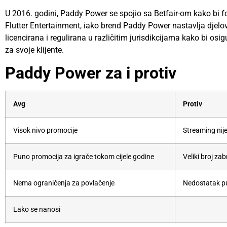
U 2016. godini, Paddy Power se spojio sa Betfair-om kako bi
Flutter Entertainment, iako brend Paddy Power nastavlja djel
licencirana i regulirana u različitim jurisdikcijama kako bi o
za svoje klijente.
Paddy Power za i protiv
Avg
Protiv
Visok nivo promocije
Streaming nij
Puno promocija za igrače tokom cijele godine
Veliki broj za
Nema ograničenja za povlačenje
Nedostatak pu
Lako se nanosi