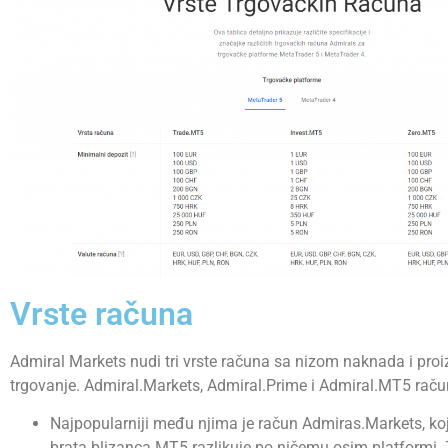
Vrste računa
Admiral Markets nudi tri vrste računa sa nizom naknada i pro
trgovanje. Admiral.Markets, Admiral.Prime i Admiral.MT5 raču
Najpopularniji među njima je račun Admiras.Markets, koj
brata blizanca MT5 razlikuje po ničemu osim platformi.