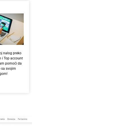
voj nalog preko
m i Top account
vam pomoći da
 sa svojim
ogom!