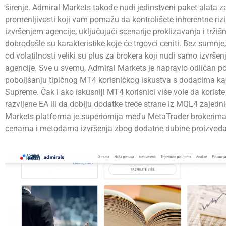
širenje. Admiral Markets takođe nudi jedinstveni paket alata z
promenljivosti koji vam pomažu da kontrolišete inherentne ri
izvršenjem agencije, uključujući scenarije proklizavanja i tržišn
dobrodošle su karakteristike koje će trgovci ceniti. Bez sumnje,
od volatilnosti veliki su plus za brokera koji nudi samo izvrše
agencije. Sve u svemu, Admiral Markets je napravio odličan p
poboljšanju tipičnog MT4 korisničkog iskustva s dodacima ka
Supreme. Čak i ako iskusniji MT4 korisnici više vole da korist
razvijene EA ili da dobiju dodatke treće strane iz MQL4 zajedn
Markets platforma je superiornija među MetaTrader brokerima
cenama i metodama izvršenja zbog dodatne dubine proizvoda