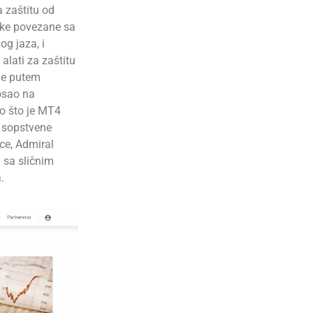
a zaštitu od
zike povezane sa
og jaza, i
 alati za zaštitu
nje putem
osao na
o što je MT4
e sopstvene
ice, Admiral
 sa sličnim
.