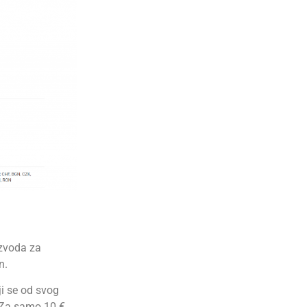
izvoda za
n.
i se od svog
 Za samo 10 €