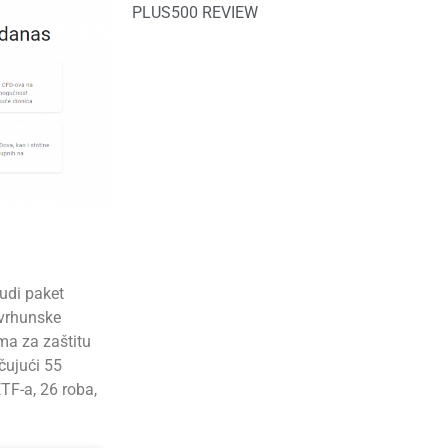
PLUS500 REVIEW
udi paket
 vrhunske
ma za zaštitu
učujući 55
TF-a, 26 roba,