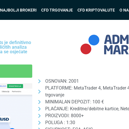
NAJBOLJI BROKERI
CFD TRGOVANJE
CFD KRIPTOVALUTE
O N
s je definitivno
čitih analiza
ta se osjećate
OSNOVAN: 2001
PLATFORME: MetaTrader 4, MetaTrader 4
trgovanje
MINIMALAN DEPOZIT: 100 €
PLAĆANJE: Kreditne/debitne kartice, Netell
PROIZVODI: 8000+
POLUGA : 1:30