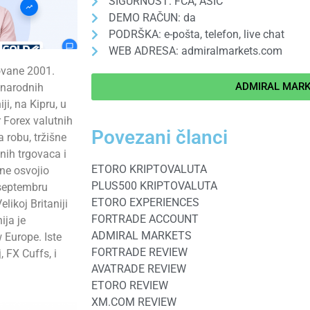
SIGURNOST: FCA, ASIC
DEMO RAČUN: da
PODRŠKA: e-pošta, telefon, live chat
WEB ADRESA: admiralmarkets.com
ovane 2001.
ADMIRAL MARK
unarodnih
ji, na Kipru, u
r Forex valutnih
Povezani članci
 robu, tržišne
nih trgovaca i
ETORO KRIPTOVALUTA
ne osvojio
PLUS500 KRIPTOVALUTA
 septembru
ETORO EXPERIENCES
likoj Britaniji
FORTRADE ACCOUNT
ja je
ADMIRAL MARKETS
 Europe. Iste
FORTRADE REVIEW
 FX Cuffs, i
AVATRADE REVIEW
ETORO REVIEW
XM.COM REVIEW