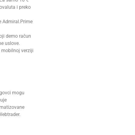
ovaluta i preko
je Admiral.Prime
toji demo račun
ne uslove.
mobilnoj verziji
trgovci mogu
čuje
omatizovane
Webtrader.