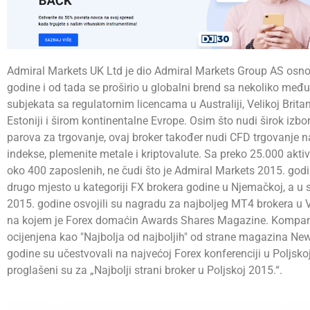
Admiral Markets UK Ltd je dio Admiral Markets Group AS osn
godine i od tada se proširio u globalni brend sa nekoliko međ
subjekata sa regulatornim licencama u Australiji, Velikoj Britani
Estoniji i širom kontinentalne Evrope. Osim što nudi širok izbo
parova za trgovanje, ovaj broker također nudi CFD trgovanje na
indekse, plemenite metale i kriptovalute. Sa preko 25.000 aktiv
oko 400 zaposlenih, ne čudi što je Admiral Markets 2015. godi
drugo mjesto u kategoriji FX brokera godine u Njemačkoj, a u
2015. godine osvojili su nagradu za najboljeg MT4 brokera u Ve
na kojem je Forex domaćin Awards Shares Magazine. Kompani
ocijenjena kao "Najbolja od najboljih" od strane magazina New
godine su učestvovali na najvećoj Forex konferenciji u Poljskoj,
proglašeni su za „Najbolji strani broker u Poljskoj 2015.“.