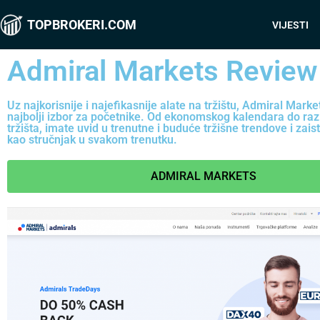
TOPBROKERI.COM
VIJESTI
Admiral Markets Review
Uz najkorisnije i najefikasnije alate na tržištu, Admiral Market
najbolji izbor za početnike. Od ekonomskog kalendara do razli
tržišta, imate uvid u trenutne i buduće tržišne trendove i zais
kao stručnjak u svakom trenutku.
ADMIRAL MARKETS