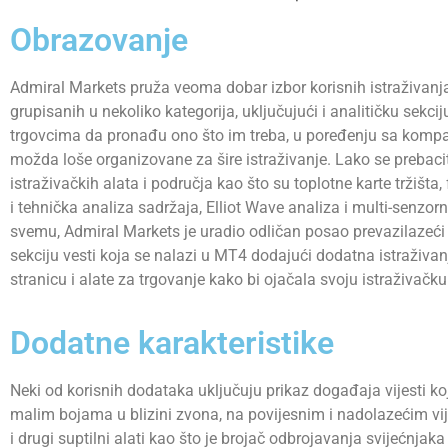
Obrazovanje
Admiral Markets pruža veoma dobar izbor korisnih istraživanja
grupisanih u nekoliko kategorija, uključujući i analitičku sekci
trgovcima da pronađu ono što im treba, u poređenju sa komp
možda loše organizovane za šire istraživanje. Lako se prebac
istraživačkih alata i područja kao što su toplotne karte tržišt
i tehnička analiza sadržaja, Elliot Wave analiza i multi-senzorni
svemu, Admiral Markets je uradio odličan posao prevazilazeći 
sekciju vesti koja se nalazi u MT4 dodajući dodatna istraživa
stranicu i alate za trgovanje kako bi ojačala svoju istraživačk
Dodatne karakteristike
Neki od korisnih dodataka uključuju prikaz događaja vijesti koj
malim bojama u blizini zvona, na povijesnim i nadolazećim vi
i drugi suptilni alati kao što je brojač odbrojavanja svijećnjaka 