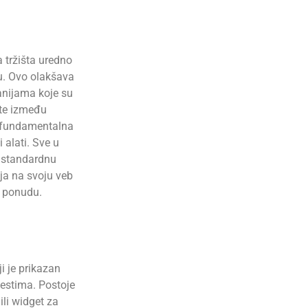
 tržišta uredno
ju. Ovo olakšava
anijama koje su
ite između
a, fundamentalna
 alati. Sve u
standardnu ​​
nja na svoju veb
u ponudu.
i je prikazan
jestima. Postoje
ili widget za