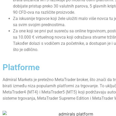
dobijate pristup preko 30 valutnih parova, 5 glavnih kript
90 CFD-ova na različite proizvode.
Za iskusnije trgovce koji žele uložiti malo više novca tu 
sa svim svojim prednostima.
Za one koji se prvi put susreću sa online trgovinom, pos
sa 10.000 € virtuelnog novca koji odražava stvarne tržiš
Također dolazi s vodičem za početnike, a dostupan je i u 
što je odlično.
Platforme
Admiral Markets je pretežno MetaTrader broker, što znači da 
birati između niza popularnih platformi za trgovanje. To uklju
MetaTrader4 (MT4) i MetaTrader5 (MT5) koji podržavaju aut
sisteme trgovanja, MetaTrader Supreme Edition i MetaTrader 