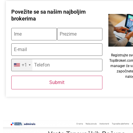
Povežite se sa našim najboljim
brokerima
Registrujte s
TopBrokeri.co
+1
manager će 
započnete
nal
Submit