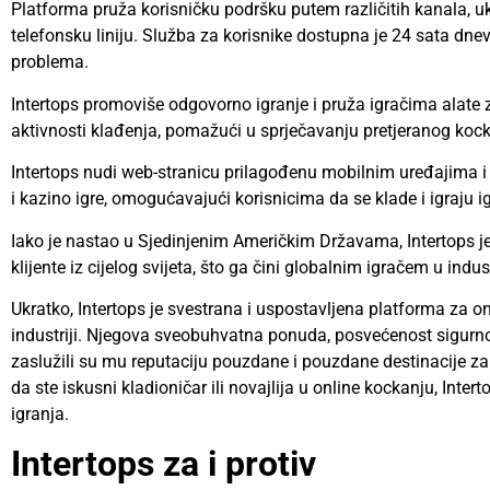
Platforma pruža korisničku podršku putem različitih kanala, uk
telefonsku liniju. Služba za korisnike dostupna je 24 sata dn
problema.
Intertops promoviše odgovorno igranje i pruža igračima alate 
aktivnosti klađenja, pomažući u sprječavanju pretjeranog koc
Intertops nudi web-stranicu prilagođenu mobilnim uređajima i
i kazino igre, omogućavajući korisnicima da se klade i igraju ig
Iako je nastao u Sjedinjenim Američkim Državama, Intertops je
klijente iz cijelog svijeta, što ga čini globalnim igračem u indus
Ukratko, Intertops je svestrana i uspostavljena platforma za o
industriji. Njegova sveobuhvatna ponuda, posvećenost sigurn
zaslužili su mu reputaciju pouzdane i pouzdane destinacije za s
da ste iskusni kladioničar ili novajlija u online kockanju, Inter
igranja.
Intertops za i protiv