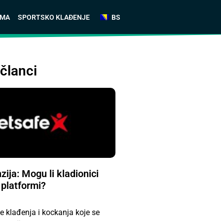
AMA
SPORTSKO KLAĐENJE
BS
članci
ija: Mogu li kladionici
 platformi?
e klađenja i kockanja koje se