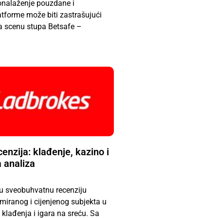
ronalaženje pouzdane i
tforme može biti zastrašujući
a scenu stupa Betsafe –
enzija: klađenje, kazino i
a analiza
u sveobuhvatnu recenziju
miranog i cijenjenog subjekta u
 klađenja i igara na sreću. Sa