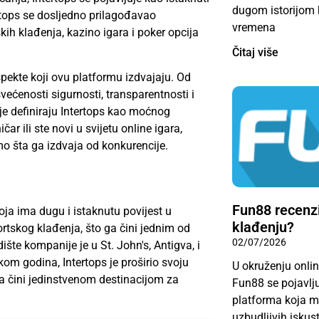
dugom istorijom k
tertops se dosljedno prilagođavao
vremena
ih klađenja, kazino igara i poker opcija
Čitaj više
pekte koji ovu platformu izdvajaju. Od
većenosti sigurnosti, transparentnosti i
oje definiraju Intertops kao moćnog
čar ili ste novi u svijetu online igara,
mo šta ga izdvaja od konkurencije.
Fun88 recenzij
oja ima dugu i istaknutu povijest u
klađenju?
ortskog klađenja, što ga čini jednim od
02/07/2026
šte kompanije je u St. John's, Antigva, i
kom godina, Intertops je proširio svoju
U okruženju online
ga čini jedinstvenom destinacijom za
Fun88 se pojavlj
platforma koja m
uzbudljivih iskust