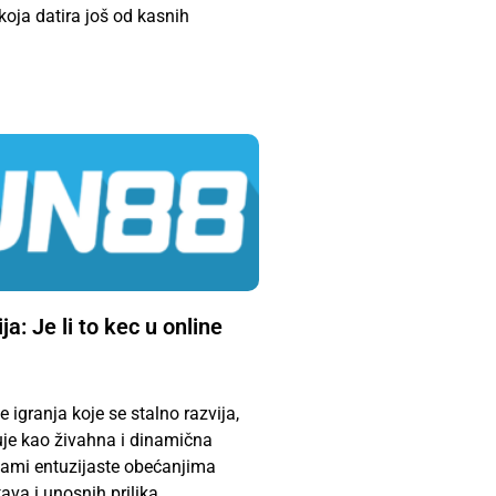
oja datira još od kasnih
a: Je li to kec u online
 igranja koje se stalno razvija,
uje kao živahna i dinamična
ami entuzijaste obećanjima
ava i unosnih prilika.