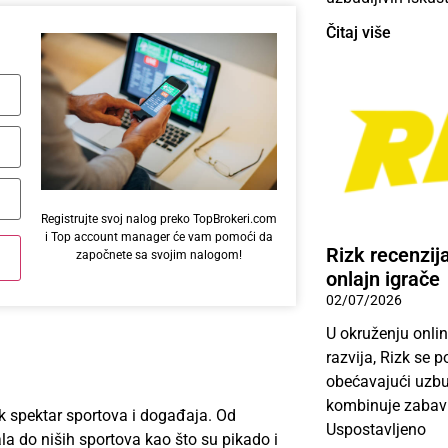
Čitaj više
Registrujte svoj nalog preko TopBrokeri.com
i Top account manager će vam pomoći da
Rizk recenzija
započnete sa svojim nalogom!
onlajn igrače
02/07/2026
U okruženju onlin
razvija, Rizk se 
obećavajući uzbud
kombinuje zabavu
ok spektar sportova i događaja. Od
Uspostavljeno
a do niših sportova kao što su pikado i