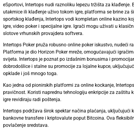
eSportovi, Intertops nudi raznoliku lepezu tržišta za klađenje. 
utakmice ili klađenje uživo tokom igre, platforma se brine za š
sportskog klađenja, Intertops vodi kompletan online kazino koji
igre, video poker i specijalne igre. Igrači mogu uživati u klasičn
slotove vrhunskih provajdera softvera.
Intertops Poker pruža robusno online poker iskustvo, nudeći razn
Platforma je dio Horizon Poker mreže, omogućavajući igračima 
svijeta. Intertops je poznat po izdašnim bonusima i promocija
dobrodošlice i stalne su promocije za lojalne kupce, uključuju
opklade i još mnogo toga.
Kao jedna od pionirskih platformi za online kockanje, Intertop
pravičnost. Koristi naprednu tehnologiju enkripcije za zaštitu 
igre revidiraju radi poštenja.
Intertops podržava širok spektar načina plaćanja, uključujući k
bankovne transfere i kriptovalute poput Bitcoina. Ova fleksib
povlačenje sredstava.