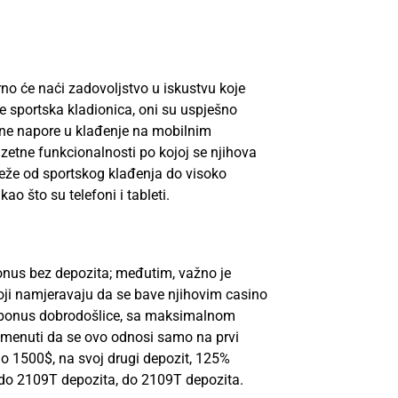
rno će naći zadovoljstvo u iskustvu koje
e sportska kladionica, oni su uspješno
ajne napore u klađenje na mobilnim
uzetne funkcionalnosti po kojoj se njihova
teže od sportskog klađenja do visoko
 što su telefoni i tableti.
bonus bez depozita; međutim, važno je
ji namjeravaju da se bave njihovim casino
5% bonus dobrodošlice, sa maksimalnom
omenuti da se ovo odnosi samo na prvi
do 1500$, na svoj drugi depozit, 125%
, do 2109T depozita, do 2109T depozita.