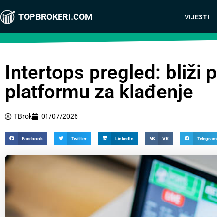
TOPBROKERI.COM
VIJESTI
Intertops pregled: bliži 
platformu za klađenje
TBrok
01/07/2026
Facebook
Twitter
LinkedIn
VK
Telegram