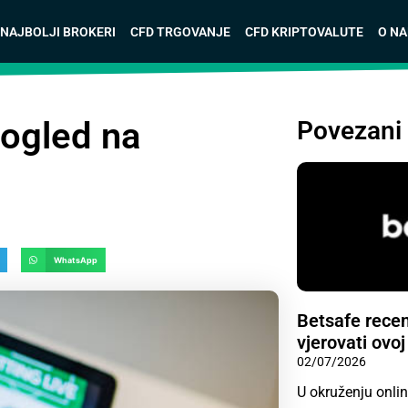
NAJBOLJI BROKERI
CFD TRGOVANJE
CFD KRIPTOVALUTE
O N
pogled na
Povezani 
WhatsApp
Betsafe recenz
vjerovati ovoj
02/07/2026
U okruženju onlin