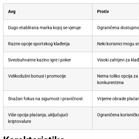
Avg
Protiv
Dugo etablirana marka kojoj se vjeruje
Ograničena dostupno
Razne opcije sportskog klađenja
Neki korisnici mogu sm
Sveobuhvatne kazino igre i poker
Visoki zahtjevi za kla
Velikodušni bonusi i promocije
Nema toliko opcija za
konkurentima
Snažan fokus na sigurnost i pravičnost
Vrijeme obrade plaćan
Više opcija plaćanja, uključujući
Ograničena korisničk
kriptovalute