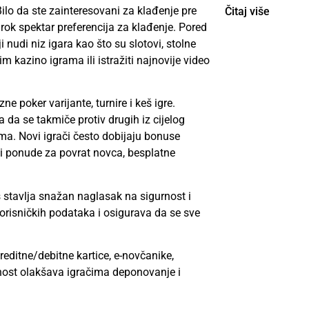
Bilo da ste zainteresovani za klađenje pre
Čitaj više
irok spektar preferencija za klađenje. Pored
 nudi niz igara kao što su slotovi, stolne
im kazino igrama ili istražiti najnovije video
e poker varijante, turnire i keš igre.
da se takmiče protiv drugih iz cijelog
ma. Novi igrači često dobijaju bonuse
ći ponude za povrat novca, besplatne
s stavlja snažan naglasak na sigurnost i
korisničkih podataka i osigurava da se sve
reditne/debitne kartice, e-novčanike,
ilnost olakšava igračima deponovanje i