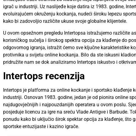
igrač u industriji. Uz naslijeđe koje datira iz 1983. godine, In
evoluirajućem okruženju kockanja, nudeći široku lepezu sportsk
kako bi zadovoljio različite ukuse svoje globalne klijentele.
U ovom opsežnom pregledu Intertopsa istražujemo različite as
korisničkog sučelja i širokog spektra opcija za klađenje do pos
odgovornog igranja, istražit ćemo sve ključne karakteristike k
protivnika u svijetu online kockanja. Bilo da ste iskusni kladioni
pridružite nam se dok analiziramo Intertops iskustvo i otkriva
Intertops recenzija
Intertops je platforma za online kockanje i sportsko klađenje k
industriji. Osnovan 1983. godine, jedan je od pionira online sp
najdugovječnijih i najpouzdanijih operatera u ovom poslu. Sjedi
posjeduje licencu za igre na sreću Vlade Antigve i Barbude. To
ponudu kako bi uključio širok spektar opcija za klađenje, što 
sportske entuzijaste i kazino igrače.