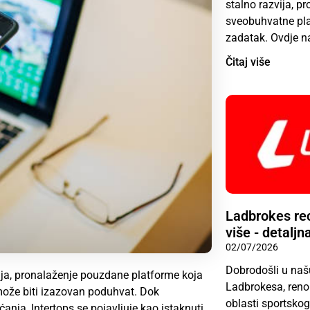
stalno razvija, p
sveobuhvatne pla
zadatak. Ovdje n
Čitaj više
Ladbrokes rec
više - detaljn
02/07/2026
Dobrodošli u naš
vija, pronalaženje pouzdane platforme koja
Ladbrokesa, reno
ože biti izazovan poduhvat. Dok
oblasti sportskog
anja, Intertops se pojavljuje kao istaknuti