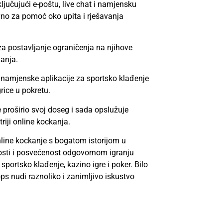
ljučujući e-poštu, live chat i namjensku
evno za pomoć oko upita i rješavanja
za postavljanje ograničenja na njihove
kanja.
 namjenske aplikacije za sportsko klađenje
rice u pokretu.
 proširio svoj doseg i sada opslužuje
triji online kockanja.
nline kockanje s bogatom istorijom u
osti i posvećenost odgovornom igranju
portsko klađenje, kazino igre i poker. Bilo
tops nudi raznoliko i zanimljivo iskustvo