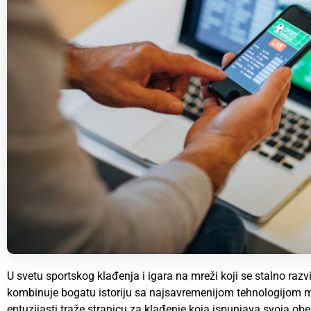
U svetu sportskog klađenja i igara na mreži koji se stalno raz
kombinuje bogatu istoriju sa najsavremenijom tehnologijom m
entuzijasti traže stranicu za klađenje koja ispunjava svoja obeć