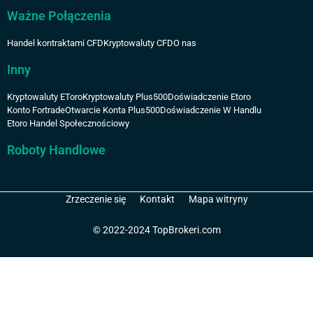
Ważne Połączenia
Handel kontraktami CFD
Kryptowaluty CFD
O nas
Inny
Kryptowaluty EToro
Kryptowaluty Plus500
Doświadczenie Etoro
Konto Fortrade
Otwarcie Konta Plus500
Doświadczenie W Handlu
Etoro Handel Społecznościowy
Roboty Handlowe
Zrzeczenie się
Kontakt
Mapa witryny
© 2022-2024 TopBrokeri.com