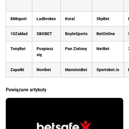
888sport
Ladbrokes
Koral
SkyBet
10Zakład
SBOBET
BoyleSports
BetOnline
TonyBet
Pospiesz
Pan Zielony
NetBet
się
Zapałki
Novibet
MansionBet
Sportsbet.io
Powiązane artykuły