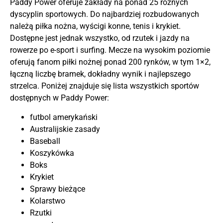
Paddy Power oferuje zakłady na ponad 25 różnych
dyscyplin sportowych. Do najbardziej rozbudowanych
należą piłka nożna, wyścigi konne, tenis i krykiet.
Dostępne jest jednak wszystko, od rzutek i jazdy na
rowerze po e-sport i surfing. Mecze na wysokim poziomie
oferują fanom piłki nożnej ponad 200 rynków, w tym 1×2,
łączną liczbę bramek, dokładny wynik i najlepszego
strzelca. Poniżej znajduje się lista wszystkich sportów
dostępnych w Paddy Power:
futbol amerykański
Australijskie zasady
Baseball
Koszykówka
Boks
Krykiet
Sprawy bieżące
Kolarstwo
Rzutki