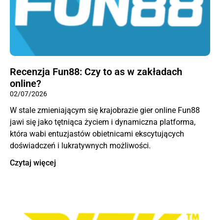
Recenzja Fun88: Czy to as w zakładach
online?
02/07/2026
W stale zmieniającym się krajobrazie gier online Fun88
jawi się jako tętniąca życiem i dynamiczna platforma,
która wabi entuzjastów obietnicami ekscytujących
doświadczeń i lukratywnych możliwości.
Czytaj więcej