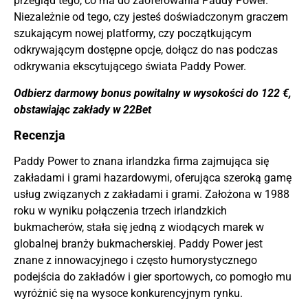
przegląd tego, co ma do zaoferowania Paddy Power.
Niezależnie od tego, czy jesteś doświadczonym graczem
szukającym nowej platformy, czy początkującym
odkrywającym dostępne opcje, dołącz do nas podczas
odkrywania ekscytującego świata Paddy Power.
Odbierz darmowy bonus powitalny w wysokości do 122 €,
obstawiając zakłady w 22Bet
Recenzja
Paddy Power to znana irlandzka firma zajmująca się
zakładami i grami hazardowymi, oferująca szeroką gamę
usług związanych z zakładami i grami. Założona w 1988
roku w wyniku połączenia trzech irlandzkich
bukmacherów, stała się jedną z wiodących marek w
globalnej branży bukmacherskiej. Paddy Power jest
znane z innowacyjnego i często humorystycznego
podejścia do zakładów i gier sportowych, co pomogło mu
wyróżnić się na wysoce konkurencyjnym rynku.