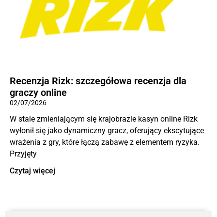
Recenzja Rizk: szczegółowa recenzja dla
graczy online
02/07/2026
W stale zmieniającym się krajobrazie kasyn online Rizk
wyłonił się jako dynamiczny gracz, oferujący ekscytujące
wrażenia z gry, które łączą zabawę z elementem ryzyka.
Przyjęty
Czytaj więcej