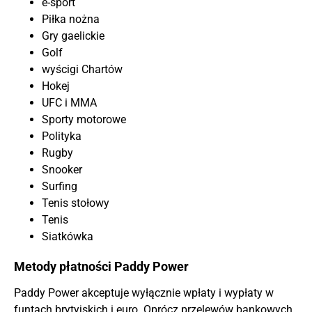
e-sport
Piłka nożna
Gry gaelickie
Golf
wyścigi Chartów
Hokej
UFC i MMA
Sporty motorowe
Polityka
Rugby
Snooker
Surfing
Tenis stołowy
Tenis
Siatkówka
Metody płatności Paddy Power
Paddy Power akceptuje wyłącznie wpłaty i wypłaty w
funtach brytyjskich i euro. Oprócz przelewów bankowych,