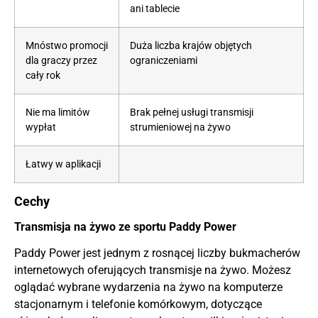
ani tablecie
Mnóstwo promocji
Duża liczba krajów objętych
dla graczy przez
ograniczeniami
cały rok
Nie ma limitów
Brak pełnej usługi transmisji
wypłat
strumieniowej na żywo
Łatwy w aplikacji
Cechy
Transmisja na żywo ze sportu Paddy Power
Paddy Power jest jednym z rosnącej liczby bukmacherów
internetowych oferujących transmisje na żywo. Możesz
oglądać wybrane wydarzenia na żywo na komputerze
stacjonarnym i telefonie komórkowym, dotyczące