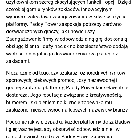
użytkownikom szereg ekscytujących funkcji i opcji. Dzięki
szerokiej gamie rynków zakładów, innowacyjnym
wyborom zakładów i zaangażowaniu w łatwe w użyciu
platformy, Paddy Power zaspokaja potrzeby zarówno
doświadczonych graczy, jak i nowicjuszy.
Zaangażowanie firmy w odpowiedzialną grę, doskonałą
obsługę klienta i duży nacisk na bezpieczeństwo dodają
wartości do ogólnego doświadczenia związanego z
zakładami.
Niezależnie od tego, czy szukasz różnorodnych rynków
sportowych, ciekawych promocji, czy niezawodnej i
godnej zaufania platformy, Paddy Power konsekwentnie
dostarcza. Jego reputacja związana z kreatywnością,
humorem i skupieniem na kliencie zapewniła mu
zasłużone miejsce wśród najlepszych nazwisk w branży.
Podobnie jak w przypadku każdej platformy do zakładów
i gier, ważne jest, aby obstawiać odpowiedzialnie i w
ramach swoich środków. Paddy Power zapewnia