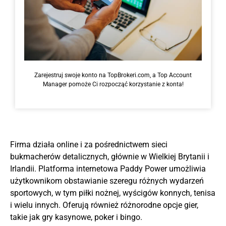
Zarejestruj swoje konto na TopBrokeri.com, a Top Account
Manager pomoże Ci rozpocząć korzystanie z konta!
Firma działa online i za pośrednictwem sieci
bukmacherów detalicznych, głównie w Wielkiej Brytanii i
Irlandii. Platforma internetowa Paddy Power umożliwia
użytkownikom obstawianie szeregu różnych wydarzeń
sportowych, w tym piłki nożnej, wyścigów konnych, tenisa
i wielu innych. Oferują również różnorodne opcje gier,
takie jak gry kasynowe, poker i bingo.