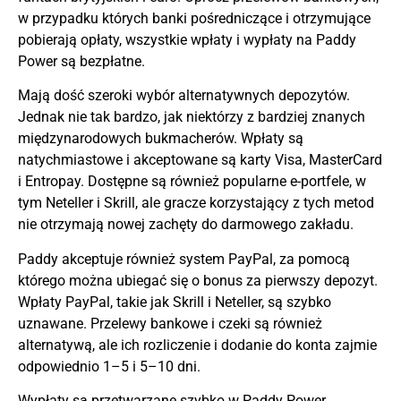
w przypadku których banki pośredniczące i otrzymujące
pobierają opłaty, wszystkie wpłaty i wypłaty na Paddy
Power są bezpłatne.
Mają dość szeroki wybór alternatywnych depozytów.
Jednak nie tak bardzo, jak niektórzy z bardziej znanych
międzynarodowych bukmacherów. Wpłaty są
natychmiastowe i akceptowane są karty Visa, MasterCard
i Entropay. Dostępne są również popularne e-portfele, w
tym Neteller i Skrill, ale gracze korzystający z tych metod
nie otrzymają nowej zachęty do darmowego zakładu.
Paddy akceptuje również system PayPal, za pomocą
którego można ubiegać się o bonus za pierwszy depozyt.
Wpłaty PayPal, takie jak Skrill i Neteller, są szybko
uznawane. Przelewy bankowe i czeki są również
alternatywą, ale ich rozliczenie i dodanie do konta zajmie
odpowiednio 1–5 i 5–10 dni.
Wypłaty są przetwarzane szybko w Paddy Power.