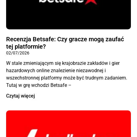
Recenzja Betsafe: Czy gracze mogą zaufać
tej platformie?
02/07/2026
W stale zmieniającym się krajobrazie zakładów i gier
hazardowych online znalezienie niezawodnej i
wszechstronnej platformy może być trudnym zadaniem.
Tutaj w grę wchodzi Betsafe –
Czytaj więcej