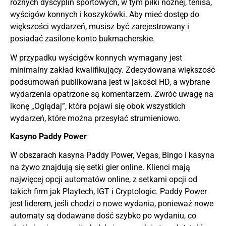
różnych dyscyplin sportowych, w tym piłki nożnej, tenisa,
wyścigów konnych i koszykówki. Aby mieć dostęp do
większości wydarzeń, musisz być zarejestrowany i
posiadać zasilone konto bukmacherskie.
W przypadku wyścigów konnych wymagany jest
minimalny zakład kwalifikujący. Zdecydowana większość
podsumowań publikowana jest w jakości HD, a wybrane
wydarzenia opatrzone są komentarzem. Zwróć uwagę na
ikonę „Oglądaj”, która pojawi się obok wszystkich
wydarzeń, które można przesyłać strumieniowo.
Kasyno Paddy Power
W obszarach kasyna Paddy Power, Vegas, Bingo i kasyna
na żywo znajdują się setki gier online. Klienci mają
najwięcej opcji automatów online, z setkami opcji od
takich firm jak Playtech, IGT i Cryptologic. Paddy Power
jest liderem, jeśli chodzi o nowe wydania, ponieważ nowe
automaty są dodawane dość szybko po wydaniu, co