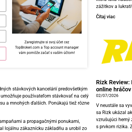
zážitkov a lukratí
Čítaj viac
Zaregistrujte si svoj účet cez
TopBrokeri.com a Top account manager
vám pomôže začať s vaším účtom!
Rizk Review:
online hráčov
dných stávkových kancelárií predovšetkým
02/07/2026
r umožňuje používateľom stávkovať na celý
nisu a mnohých ďalších. Ponúkajú tiež rôzne
V neustále sa vyv
sa Rizk ukázal a
vzrušujúci herný
 kampaňami a propagačnými ponukami,
s prvkom rizika.
kal lojálnu zákaznícku základňu a urobil zo