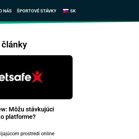
O NÁS
ŠPORTOVÉ STÁVKY
SK
 články
ew: Môžu stávkujúci
to platforme?
íjajúcom prostredí online