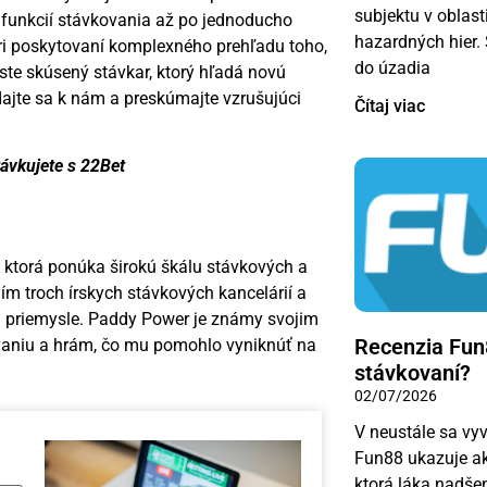
subjektu v oblast
ch funkcií stávkovania až po jednoducho
hazardných hier. 
ri poskytovaní komplexného prehľadu toho,
do úzadia
e skúsený stávkar, ktorý hľadá novú
dajte sa k nám a preskúmajte vzrušujúci
Čítaj viac
távkujete s 22Bet
 ktorá ponúka širokú škálu stávkových a
ím troch írskych stávkových kancelárií a
 priemysle. Paddy Power je známy svojim
Recenzia Fun8
vaniu a hrám, čo mu pomohlo vyniknúť na
stávkovaní?
02/07/2026
V neustále sa vyv
Fun88 ukazuje ak
ktorá láka nadše