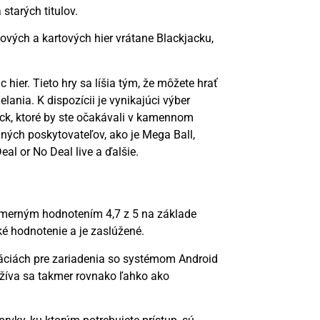
starých titulov.
vých a kartových hier vrátane Blackjacku,
 hier. Tieto hry sa líšia tým, že môžete hrať
lania. K dispozícii je vynikajúci výber
jack, ktoré by ste očakávali v kamennom
iných poskytovateľov, ako je Mega Ball,
l or No Deal live a ďalšie.
iemerným hodnotením 4,7 z 5 na základe
ké hodnotenie a je zaslúžené.
káciách pre zariadenia so systémom Android
užíva sa takmer rovnako ľahko ako