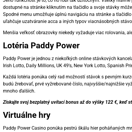
Jeho funkčnosť je to, čo ho robí tak užitočným. Všetky hlavné 
dostupné na stránke kliknutím na tlačidlo a svoje stávky môže
Spodné menu umožňuje úplnú navigáciu na stránke a tlačidlo 
uľahčuje uzatváranie acca a iných typov viacnásobných stávo
Menšia veľkosť obrazovky niekedy vyžaduje viac rolovania, ale
Lotéria Paddy Power
Paddy Power je jednou z niekoľkých online stávkových kancelári
Irish Lotto, Daily Millions, UK 49's, New York Lotto, Spanish Pri
Každá lotéria ponúka celý rad možností stávok s pevným kurzom
budú žrebovať, prvé vyžrebované číslo, najvyššie/najnižšie vy
mnoho ďalších.
Získajte svoj bezplatný uvítací bonus až do výšky 122 €, keď s
Virtuálne hry
Paddy Power Casino ponúka pestrú škálu hier poháňaných m