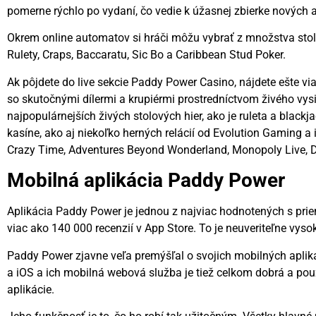
pomerne rýchlo po vydaní, čo vedie k úžasnej zbierke nových a 
Okrem online automatov si hráči môžu vybrať z množstva stolo
Rulety, Craps, Baccaratu, Sic Bo a Caribbean Stud Poker.
Ak pôjdete do live sekcie Paddy Power Casino, nájdete ešte viac
so skutočnými dílermi a krupiérmi prostredníctvom živého vysie
najpopulárnejších živých stolových hier, ako je ruleta a black
kasíne, ako aj niekoľko herných relácií od Evolution Gaming a 
Crazy Time, Adventures Beyond Wonderland, Monopoly Live, Dea
Mobilná aplikácia Paddy Power
Aplikácia Paddy Power je jednou z najviac hodnotených s pr
viac ako 140 000 recenzií v App Store. To je neuveriteľne vyso
Paddy Power zjavne veľa premýšľal o svojich mobilných apli
a iOS a ich mobilná webová služba je tiež celkom dobrá a po
aplikácie.