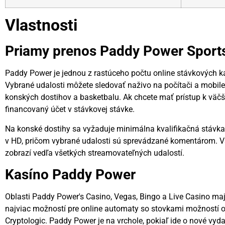
Vlastnosti
Priamy prenos Paddy Power Sport
Paddy Power je jednou z rastúceho počtu online stávkových kan
Vybrané udalosti môžete sledovať naživo na počítači a mobile p
konských dostihov a basketbalu. Ak chcete mať prístup k väčš
financovaný účet v stávkovej stávke.
Na konské dostihy sa vyžaduje minimálna kvalifikačná stávk
v HD, pričom vybrané udalosti sú sprevádzané komentárom. Vši
zobrazí vedľa všetkých streamovateľných udalostí.
Kasíno Paddy Power
Oblasti Paddy Power's Casino, Vegas, Bingo a Live Casino maj
najviac možností pre online automaty so stovkami možností o
Cryptologic. Paddy Power je na vrchole, pokiaľ ide o nové vyda