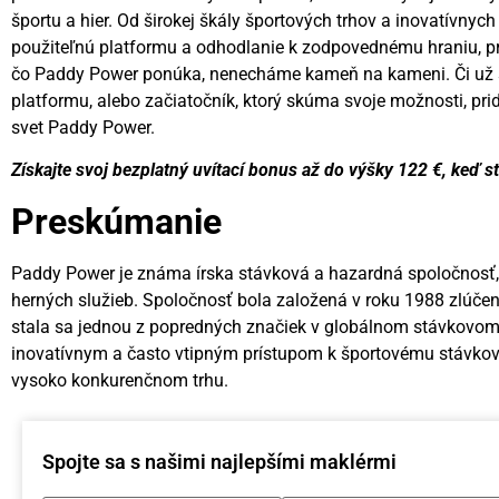
športu a hier. Od širokej škály športových trhov a inovatívny
použiteľnú platformu a odhodlanie k zodpovednému hraniu, p
čo Paddy Power ponúka, nenecháme kameň na kameni. Či už st
platformu, alebo začiatočník, ktorý skúma svoje možnosti, pri
svet Paddy Power.
Získajte svoj bezplatný uvítací bonus až do výšky 122 €, keď s
Preskúmanie
Paddy Power je známa írska stávková a hazardná spoločnosť,
herných služieb. Spoločnosť bola založená v roku 1988 zlúčen
stala sa jednou z popredných značiek v globálnom stávkovom
inovatívnym a často vtipným prístupom k športovému stávko
vysoko konkurenčnom trhu.
Spojte sa s našimi najlepšími maklérmi