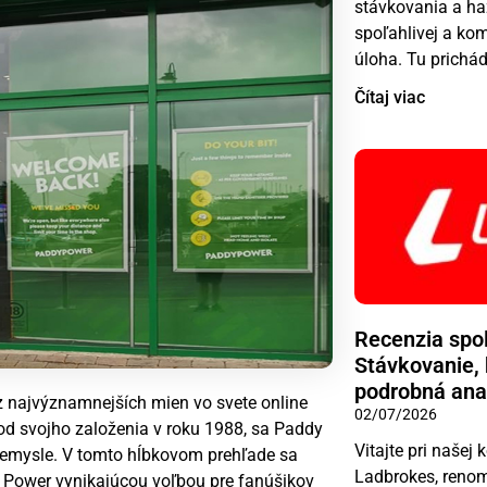
stávkovania a ha
spoľahlivej a ko
úloha. Tu prichá
Čítaj viac
Recenzia spo
Stávkovanie, 
podrobná ana
z najvýznamnejších mien vo svete online
02/07/2026
e od svojho založenia v roku 1988, sa Paddy
Vitajte pri našej
emysle. V tomto hĺbkovom prehľade sa
Ladbrokes, reno
 Power vynikajúcou voľbou pre fanúšikov