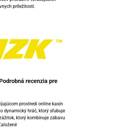
vnych príležitostí.
 Podrobná recenzia pre
íjajúcom prostredí online kasín
ko dynamický hráč, ktorý sľubuje
 zážitok, ktorý kombinuje zábavu
 Založené