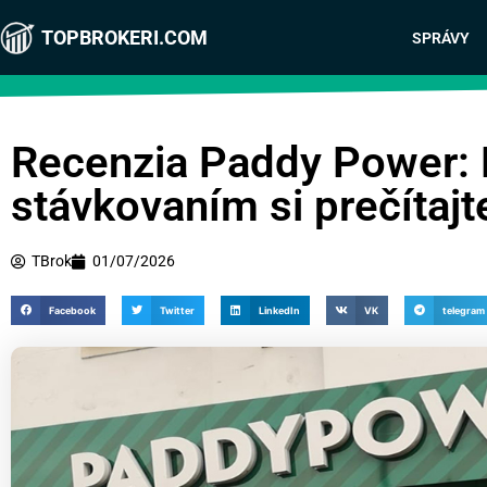
TOPBROKERI.COM
SPRÁVY
Recenzia Paddy Power: 
stávkovaním si prečítajt
TBrok
01/07/2026
Facebook
Twitter
LinkedIn
VK
telegram