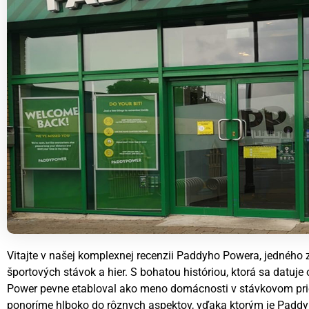
Vitajte v našej komplexnej recenzii Paddyho Powera, jedného 
športových stávok a hier. S bohatou históriou, ktorá sa datuj
Power pevne etabloval ako meno domácnosti v stávkovom pri
ponoríme hlboko do rôznych aspektov, vďaka ktorým je Paddy