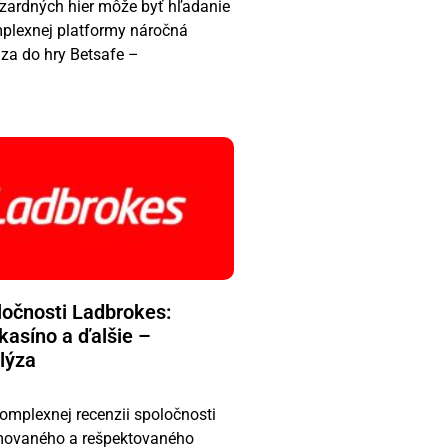
zardných hier môže byť hľadanie
mplexnej platformy náročná
dza do hry Betsafe –
ločnosti Ladbrokes:
kasíno a ďalšie –
lýza
 komplexnej recenzii spoločnosti
movaného a rešpektovaného