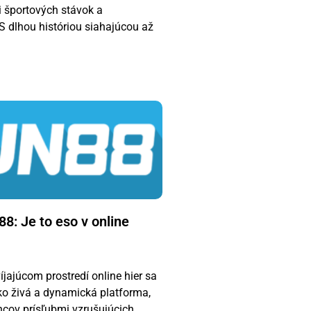
i športových stávok a
S dlhou históriou siahajúcou až
8: Je to eso v online
íjajúcom prostredí online hier sa
o živá a dynamická platforma,
ncov prísľubmi vzrušujúcich