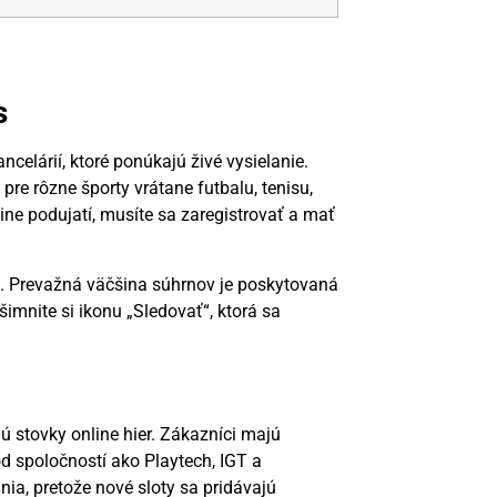
s
celárií, ktoré ponúkajú živé vysielanie.
re rôzne športy vrátane futbalu, tenisu,
ine podujatí, musíte sa zaregistrovať a mať
a. Prevažná väčšina súhrnov je poskytovaná
mnite si ikonu „Sledovať“, ktorá sa
ú stovky online hier. Zákazníci majú
d spoločností ako Playtech, IGT a
nia, pretože nové sloty sa pridávajú