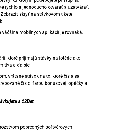
prvky, ku ktorým potrebujete prístup, sú
te rýchlo a jednoducho otvárať a uzatvárať.
Zobraziť skryť na stávkovom tikete
k.
 väčšina mobilných aplikácií je rovnaká.
í, ktoré prijímajú stávky na lotérie ako
mitiva a ďalšie.
, vrátane stávok na to, ktoré čísla sa
žrebované číslo, farbu bonusovej loptičky a
távkujete s 22Bet
nožstvom popredných softvérových