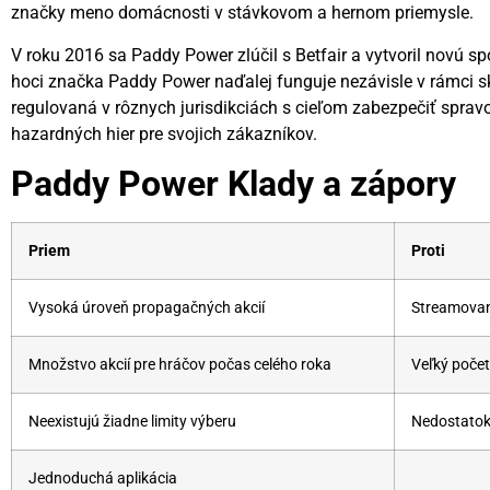
značky meno domácnosti v stávkovom a hernom priemysle.
V roku 2016 sa Paddy Power zlúčil s Betfair a vytvoril novú s
hoci značka Paddy Power naďalej funguje nezávisle v rámci s
regulovaná v rôznych jurisdikciách s cieľom zabezpečiť spravo
hazardných hier pre svojich zákazníkov.
Paddy Power Klady a zápory
Priem
Proti
Vysoká úroveň propagačných akcií
Streamovani
Množstvo akcií pre hráčov počas celého roka
Veľký počet
Neexistujú žiadne limity výberu
Nedostatok 
Jednoduchá aplikácia