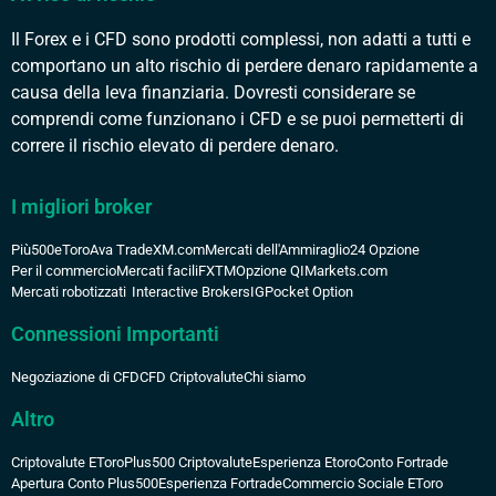
Il Forex e i CFD sono prodotti complessi, non adatti a tutti e
comportano un alto rischio di perdere denaro rapidamente a
causa della leva finanziaria. Dovresti considerare se
comprendi come funzionano i CFD e se puoi permetterti di
correre il rischio elevato di perdere denaro.
I migliori broker
Più500
eToro
Ava Trade
XM.com
Mercati dell'Ammiraglio
24 Opzione
Per il commercio
Mercati facili
FXTM
Opzione QI
Markets.com
Mercati robotizzati
Interactive Brokers
IG
Pocket Option
Connessioni Importanti
Negoziazione di CFD
CFD Criptovalute
Chi siamo
Altro
Criptovalute EToro
Plus500 Criptovalute
Esperienza Etoro
Conto Fortrade
Apertura Conto Plus500
Esperienza Fortrade
Commercio Sociale EToro