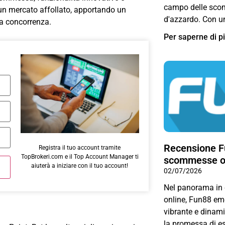
campo delle scom
 un mercato affollato, apportando un
d'azzardo. Con un
la concorrenza.
Per saperne di p
Recensione Fu
Registra il tuo account tramite
TopBrokeri.com e il Top Account Manager ti
scommesse o
aiuterà a iniziare con il tuo account!
02/07/2026
Nel panorama in 
online, Fun88 em
vibrante e dinami
la promessa di e