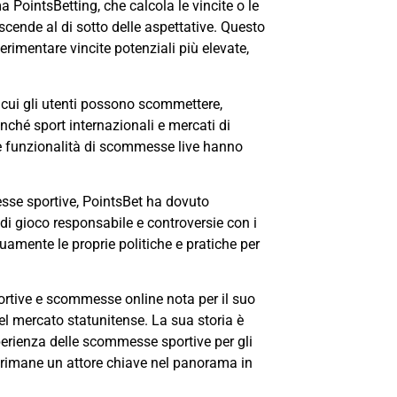
a PointsBetting, che calcola le vincite o le
scende al di sotto delle aspettative. Questo
imentare vincite potenziali più elevate,
 cui gli utenti possono scommettere,
hé sport internazionali e mercati di
 le funzionalità di scommesse live hanno
sse sportive, PointsBet ha dovuto
i di gioco responsabile e controversie con i
uamente le proprie politiche e pratiche per
rtive e scommesse online nota per il suo
l mercato statunitense. La sua storia è
perienza delle scommesse sportive per gli
t rimane un attore chiave nel panorama in