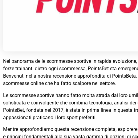
Nel panorama delle scommesse sportive in rapida evoluzione,
forze trainanti dietro ogni scommessa, PointsBet sta emergen
Benvenuti nella nostra recensione approfondita di PointsBeta,
scommesse online che ha fatto scalpore nel settore.
Le scommesse sportive hanno fatto molta strada dai loro umili 
sofisticata e coinvolgente che combina tecnologia, analisi dei d
PointsBet, fondata nel 2017, è stata in prima linea in questa tr
appassionati praticano i loro sport preferiti.
Mentre approfondiamo questa recensione completa, esploreremo
e principi fondamentali alla sua vasta gamma di opzioni di s