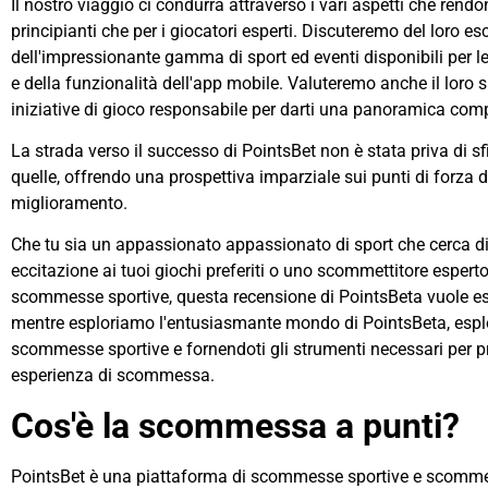
Il nostro viaggio ci condurrà attraverso i vari aspetti che rendo
principianti che per i giocatori esperti. Discuteremo del loro e
dell'impressionante gamma di sport ed eventi disponibili per 
e della funzionalità dell'app mobile. Valuteremo anche il loro s
iniziative di gioco responsabile per darti una panoramica compl
La strada verso il successo di PointsBet non è stata priva di s
quelle, offrendo una prospettiva imparziale sui punti di forza d
miglioramento.
Che tu sia un appassionato appassionato di sport che cerca di a
eccitazione ai tuoi giochi preferiti o uno scommettitore esperto
scommesse sportive, questa recensione di PointsBeta vuole esse
mentre esploriamo l'entusiasmante mondo di PointsBeta, espl
scommesse sportive e fornendoti gli strumenti necessari per p
esperienza di scommessa.
Cos'è la scommessa a punti?
PointsBet è una piattaforma di scommesse sportive e scommes