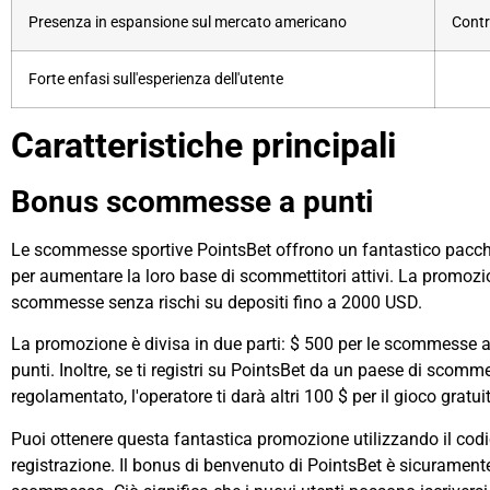
Presenza in espansione sul mercato americano
Contr
Forte enfasi sull'esperienza dell'utente
Caratteristiche principali
Bonus scommesse a punti
Le scommesse sportive PointsBet offrono un fantastico pacchett
per aumentare la loro base di scommettitori attivi. La promozion
scommesse senza rischi su depositi fino a 2000 USD.
La promozione è divisa in due parti: $ 500 per le scommesse 
punti. Inoltre, se ti registri su PointsBet da un paese di scom
regolamentato, l'operatore ti darà altri 100 $ per il gioco gratui
Puoi ottenere questa fantastica promozione utilizzando il c
registrazione. Il bonus di benvenuto di PointsBet è sicuramente