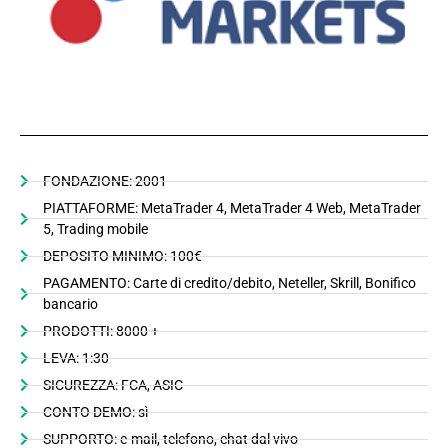
FONDAZIONE: 2001
PIATTAFORME: MetaTrader 4, MetaTrader 4 Web, MetaTrader
5, Trading mobile
DEPOSITO MINIMO: 100€
PAGAMENTO: Carte di credito/debito, Neteller, Skrill, Bonifico
bancario
PRODOTTI: 8000 +
LEVA: 1:30
SICUREZZA: FCA, ASIC
CONTO DEMO: sì
SUPPORTO: e-mail, telefono, chat dal vivo