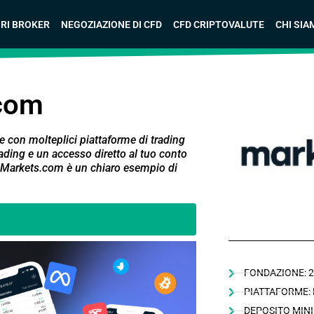
ORI BROKER
NEGOZIAZIONE DI CFD
CFD CRIPTOVALUTE
CHI SIA
.com
le con molteplici piattaforme di trading
rading e un accesso diretto al tuo conto
, Markets.com è un chiaro esempio di
FONDAZIONE: 
PIATTAFORME: 
DEPOSITO MINI