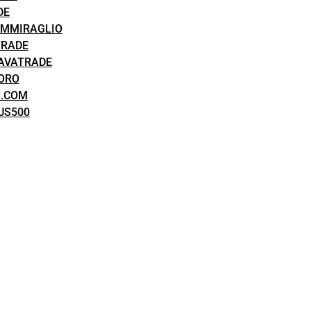
DE
AMMIRAGLIO
TRADE
 AVATRADE
ORO
M.COM
US500