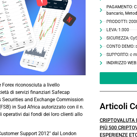
PAGAMENTO: Cart
bancario, Metod
PRODOTTI: 200
LEVA: 1:300
SICUREZZA: Cy
CONTO DEMO: s
SUPPORTO: e-mail
INDIRIZZO WEB
Forex riconosciuta a livello
ietà di servizi finanziari Safecap
us Securities and Exchange Commission
Articoli C
SB) in Sud Africa autorizzato con il n.
operativi dai fondi dei loro clienti allo
CRIPTOVALUTA
PIÙ 500 CRIPTO
t Customer Support 2012" dal London
ESPERIENZE ET