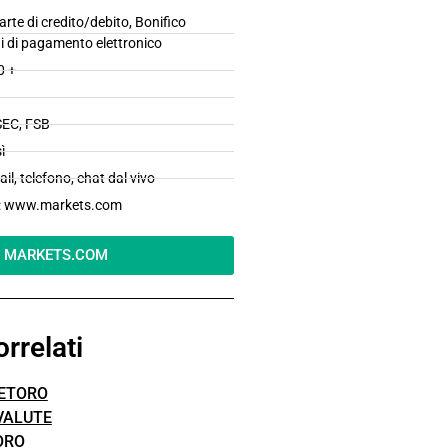
e di credito/debito, Bonifico
i di pagamento elettronico
0 +
SEC, FSB
ì
, telefono, chat dal vivo
: www.markets.com
MARKETS.COM
orrelati
 ETORO
VALUTE
ORO