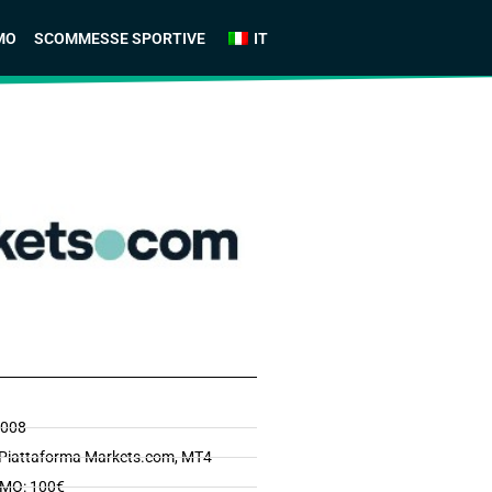
MO
SCOMMESSE SPORTIVE
IT
2008
Piattaforma Markets.com, MT4
MO: 100€