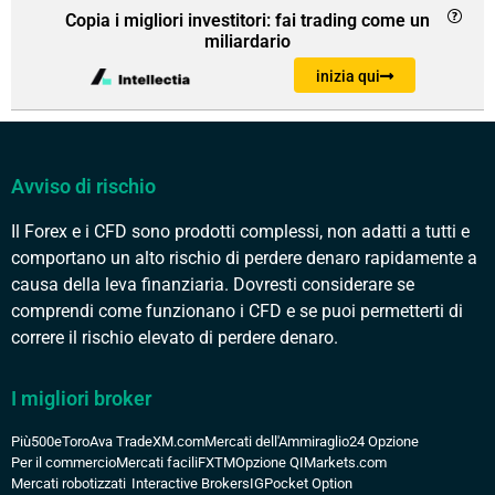
Copia i migliori investitori: fai trading come un
miliardario
inizia qui
Avviso di rischio
Il Forex e i CFD sono prodotti complessi, non adatti a tutti e
comportano un alto rischio di perdere denaro rapidamente a
causa della leva finanziaria. Dovresti considerare se
comprendi come funzionano i CFD e se puoi permetterti di
correre il rischio elevato di perdere denaro.
I migliori broker
Più500
eToro
Ava Trade
XM.com
Mercati dell'Ammiraglio
24 Opzione
Per il commercio
Mercati facili
FXTM
Opzione QI
Markets.com
Mercati robotizzati
Interactive Brokers
IG
Pocket Option