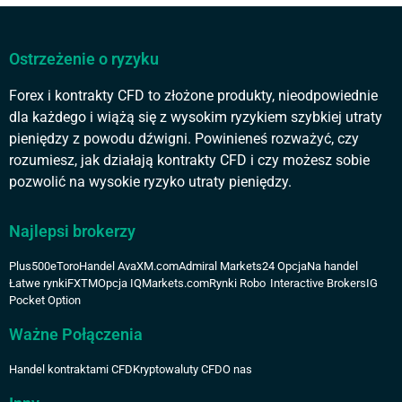
Ostrzeżenie o ryzyku
Forex i kontrakty CFD to złożone produkty, nieodpowiednie
dla każdego i wiążą się z wysokim ryzykiem szybkiej utraty
pieniędzy z powodu dźwigni. Powinieneś rozważyć, czy
rozumiesz, jak działają kontrakty CFD i czy możesz sobie
pozwolić na wysokie ryzyko utraty pieniędzy.
Najlepsi brokerzy
Plus500
eToro
Handel Ava
XM.com
Admiral Markets
24 Opcja
Na handel
Łatwe rynki
FXTM
Opcja IQ
Markets.com
Rynki Robo
Interactive Brokers
IG
Pocket Option
Ważne Połączenia
Handel kontraktami CFD
Kryptowaluty CFD
O nas