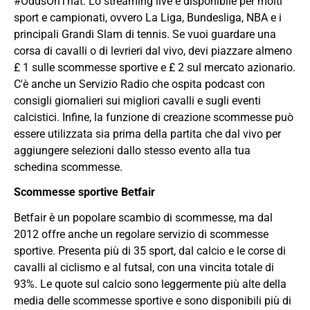
#OddsOnThat. Lo streaming live è disponibile per molti
sport e campionati, ovvero La Liga, Bundesliga, NBA e i
principali Grandi Slam di tennis. Se vuoi guardare una
corsa di cavalli o di levrieri dal vivo, devi piazzare almeno
£ 1 sulle scommesse sportive e £ 2 sul mercato azionario.
C'è anche un Servizio Radio che ospita podcast con
consigli giornalieri sui migliori cavalli e sugli eventi
calcistici. Infine, la funzione di creazione scommesse può
essere utilizzata sia prima della partita che dal vivo per
aggiungere selezioni dallo stesso evento alla tua
schedina scommesse.
Scommesse sportive Betfair
Betfair è un popolare scambio di scommesse, ma dal
2012 offre anche un regolare servizio di scommesse
sportive. Presenta più di 35 sport, dal calcio e le corse di
cavalli al ciclismo e al futsal, con una vincita totale di
93%. Le quote sul calcio sono leggermente più alte della
media delle scommesse sportive e sono disponibili più di