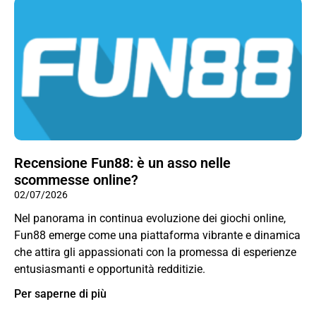
Recensione Fun88: è un asso nelle
scommesse online?
02/07/2026
Nel panorama in continua evoluzione dei giochi online,
Fun88 emerge come una piattaforma vibrante e dinamica
che attira gli appassionati con la promessa di esperienze
entusiasmanti e opportunità redditizie.
Per saperne di più