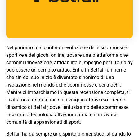
Nel panorama in continua evoluzione delle scommesse
sportive e dei giochi online, trovare una piattaforma che
combini innovazione, affidabilità e impegno per il fair play
può essere un compito arduo. Entra in Betfair, un nome
che sin dal suo inizio è diventato sinonimo di una
rivoluzione nel mondo delle scommesse e dei giochi.
Mentre ci imbarchiamo in questa recensione completa, ti
invitiamo a unirti a noi in un viaggio attraverso il regno
dinamico di Betfair, dove l'entusiasmo delle scommesse
incontra la tecnologia all'avanguardia e una vivace
comunità di appassionati di sport.
Betfair ha da sempre uno spirito pionieristico, sfidando lo