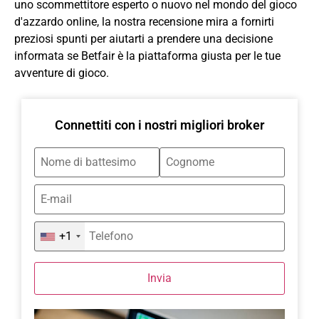
uno scommettitore esperto o nuovo nel mondo del gioco
d'azzardo online, la nostra recensione mira a fornirti
preziosi spunti per aiutarti a prendere una decisione
informata se Betfair è la piattaforma giusta per le tue
avventure di gioco.
Connettiti con i nostri migliori broker
+1
Invia