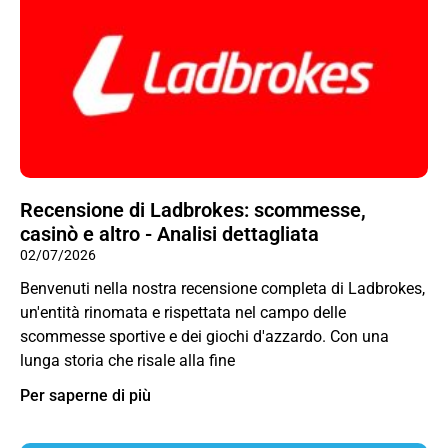
Recensione di Ladbrokes: scommesse,
casinò e altro - Analisi dettagliata
02/07/2026
Benvenuti nella nostra recensione completa di Ladbrokes,
un'entità rinomata e rispettata nel campo delle
scommesse sportive e dei giochi d'azzardo. Con una
lunga storia che risale alla fine
Per saperne di più