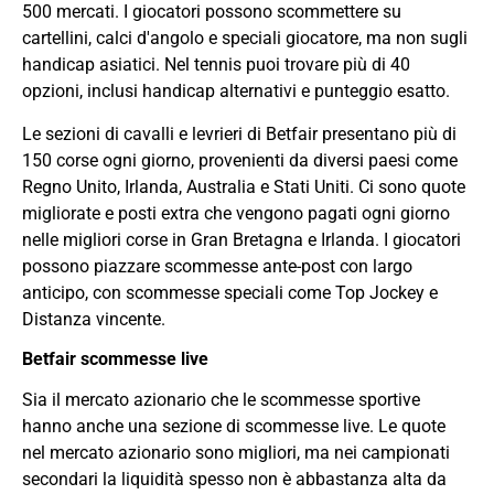
500 mercati. I giocatori possono scommettere su
cartellini, calci d'angolo e speciali giocatore, ma non sugli
handicap asiatici. Nel tennis puoi trovare più di 40
opzioni, inclusi handicap alternativi e punteggio esatto.
Le sezioni di cavalli e levrieri di Betfair presentano più di
150 corse ogni giorno, provenienti da diversi paesi come
Regno Unito, Irlanda, Australia e Stati Uniti. Ci sono quote
migliorate e posti extra che vengono pagati ogni giorno
nelle migliori corse in Gran Bretagna e Irlanda. I giocatori
possono piazzare scommesse ante-post con largo
anticipo, con scommesse speciali come Top Jockey e
Distanza vincente.
Betfair scommesse live
Sia il mercato azionario che le scommesse sportive
hanno anche una sezione di scommesse live. Le quote
nel mercato azionario sono migliori, ma nei campionati
secondari la liquidità spesso non è abbastanza alta da