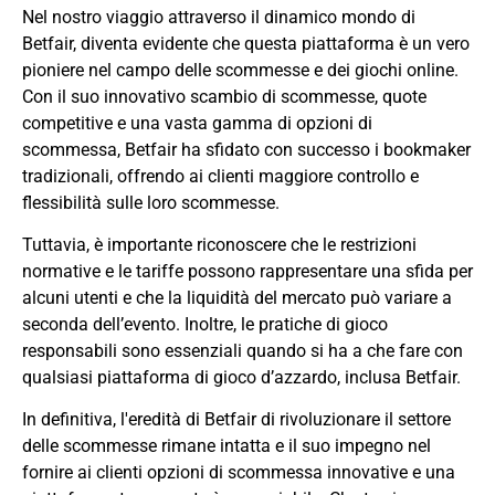
Nel nostro viaggio attraverso il dinamico mondo di
Betfair, diventa evidente che questa piattaforma è un vero
pioniere nel campo delle scommesse e dei giochi online.
Con il suo innovativo scambio di scommesse, quote
competitive e una vasta gamma di opzioni di
scommessa, Betfair ha sfidato con successo i bookmaker
tradizionali, offrendo ai clienti maggiore controllo e
flessibilità sulle loro scommesse.
Tuttavia, è importante riconoscere che le restrizioni
normative e le tariffe possono rappresentare una sfida per
alcuni utenti e che la liquidità del mercato può variare a
seconda dell’evento. Inoltre, le pratiche di gioco
responsabili sono essenziali quando si ha a che fare con
qualsiasi piattaforma di gioco d’azzardo, inclusa Betfair.
In definitiva, l'eredità di Betfair di rivoluzionare il settore
delle scommesse rimane intatta e il suo impegno nel
fornire ai clienti opzioni di scommessa innovative e una