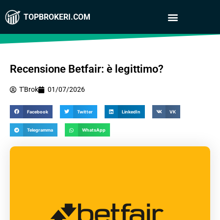
TOPBROKERI.COM
Recensione Betfair: è legittimo?
T'Brok
01/07/2026
Facebook
Twitter
LinkedIn
VK
Telegramma
WhatsApp