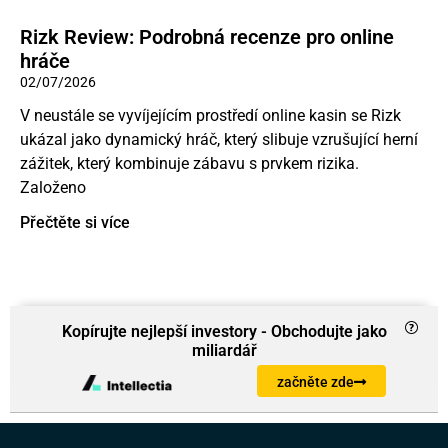
Rizk Review: Podrobná recenze pro online
hráče
02/07/2026
V neustále se vyvíjejícím prostředí online kasin se Rizk
ukázal jako dynamický hráč, který slibuje vzrušující herní
zážitek, který kombinuje zábavu s prvkem rizika.
Založeno
Přečtěte si více
Kopírujte nejlepší investory - Obchodujte jako
miliardář
začněte zde