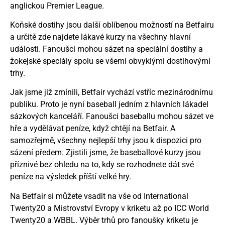
anglickou Premier League.
Koňské dostihy jsou další oblíbenou možností na Betfairu
a určitě zde najdete lákavé kurzy na všechny hlavní
události. Fanoušci mohou sázet na speciální dostihy a
žokejské speciály spolu se všemi obvyklými dostihovými
trhy.
Jak jsme již zmínili, Betfair vychází vstříc mezinárodnímu
publiku. Proto je nyní baseball jedním z hlavních lákadel
sázkových kanceláří. Fanoušci baseballu mohou sázet ve
hře a vydělávat peníze, když chtějí na Betfair. A
samozřejmě, všechny nejlepší trhy jsou k dispozici pro
sázení předem. Zjistili jsme, že baseballové kurzy jsou
příznivé bez ohledu na to, kdy se rozhodnete dát své
peníze na výsledek příští velké hry.
Na Betfair si můžete vsadit na vše od International
Twenty20 a Mistrovství Evropy v kriketu až po ICC World
Twenty20 a WBBL. Výběr trhů pro fanoušky kriketu je