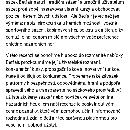
sázek Betfair narušil tradiční sázení a umožnil uživatelům
sázet proti sobě, nastavovat vlastní kurzy a obchodovat
pozice i během živých událostí. Ale Betfair je víc než jen
výměna; nabízí širokou škálu herních možností, včetně
sportovního sázení, kasinových her, pokeru a dalších, díky
čemuž je na jednom místě pro všechny vaše preference
ohledně hazardních her.
V této recenzi se ponoříme hluboko do rozmanité nabídky
Betfair, prozkoumáme její uživatelské rozhraní,
konkurenční kurzy, propagační akce a inovativní funkce,
které ji odlišují od konkurence. Probereme také závazek
platformy k bezpečnosti, odpovědnému hraní a podpoře
spravedlivého a transparentního sázkového prostředí. Ať
už jste zkušený sázkař nebo nováček ve světě online
hazardních her, cílem naší recenze je poskytnout vám
cenné poznatky, které vám pomohou učinit informované
rozhodnutí, zda je Betfair tou správnou platformou pro
vaše herní dobrodružství.