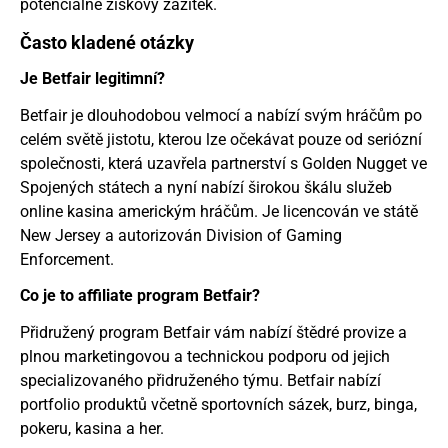
potenciálně ziskový zážitek.
Často kladené otázky
Je Betfair legitimní?
Betfair je dlouhodobou velmocí a nabízí svým hráčům po
celém světě jistotu, kterou lze očekávat pouze od seriózní
společnosti, která uzavřela partnerství s Golden Nugget ve
Spojených státech a nyní nabízí širokou škálu služeb
online kasina americkým hráčům. Je licencován ve státě
New Jersey a autorizován Division of Gaming
Enforcement.
Co je to affiliate program Betfair?
Přidružený program Betfair vám nabízí štědré provize a
plnou marketingovou a technickou podporu od jejich
specializovaného přidruženého týmu. Betfair nabízí
portfolio produktů včetně sportovních sázek, burz, binga,
pokeru, kasina a her.