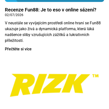
Recenze Fun88: Je to eso v online sázení?
02/07/2026
V neustále se vyvíjejícím prostředí online hraní se Fun88
ukazuje jako živá a dynamická platforma, která láká
nadšence sliby vzrušujících zážitků a lukrativních
příležitostí.
Přečtěte si více