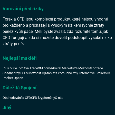
Varování před riziky
Forex a CFD jsou komplexní produkty, které nejsou vhodné
pro každého a přicházejí s vysokým rizikem rychlé ztráty
peněz kvůli páce. Měli byste zvážit, zda rozumíte tomu, jak
CFD fungují a zda si můžete dovolit podstoupit vysoké riziko
ztráty peněz.
Nejlepší makléři
Plus 500
eToro
Ava Trade
XM.com
Admiral Markets
24 Možnost
Fortrade
Snadné trhy
FXTM
Možnost IQ
Markets.com
Robo trhy
Interactive Brokers
IG
Pocket Option
Důležitá Spojení
Obchodování s CFD
CFD kryptoměny
O nás
Jiný