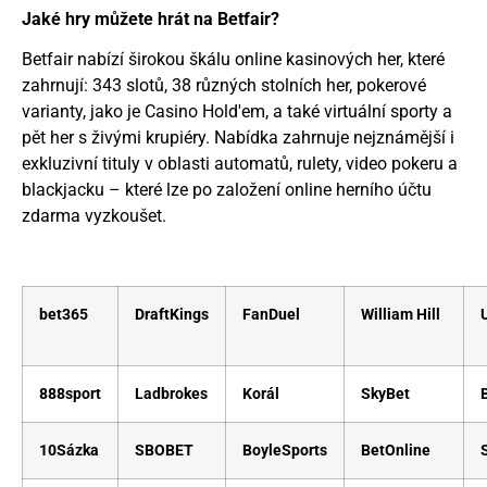
Jaké hry můžete hrát na Betfair?
Betfair nabízí širokou škálu online kasinových her, které
zahrnují: 343 slotů, 38 různých stolních her, pokerové
varianty, jako je Casino Hold'em, a také virtuální sporty a
pět her s živými krupiéry. Nabídka zahrnuje nejznámější i
exkluzivní tituly v oblasti automatů, rulety, video pokeru a
blackjacku – které lze po založení online herního účtu
zdarma vyzkoušet.
bet365
DraftKings
FanDuel
William Hill
888sport
Ladbrokes
Korál
SkyBet
10Sázka
SBOBET
BoyleSports
BetOnline