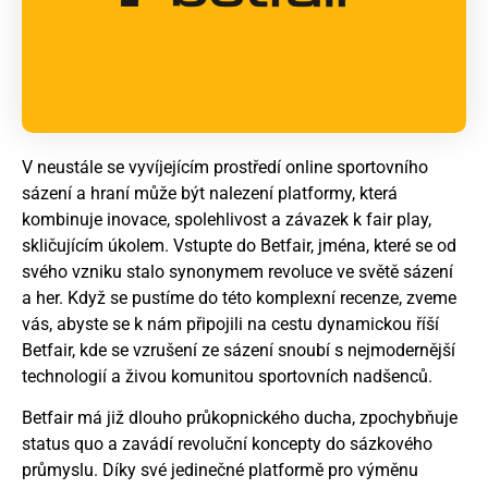
V neustále se vyvíjejícím prostředí online sportovního
sázení a hraní může být nalezení platformy, která
kombinuje inovace, spolehlivost a závazek k fair play,
skličujícím úkolem. Vstupte do Betfair, jména, které se od
svého vzniku stalo synonymem revoluce ve světě sázení
a her. Když se pustíme do této komplexní recenze, zveme
vás, abyste se k nám připojili na cestu dynamickou říší
Betfair, kde se vzrušení ze sázení snoubí s nejmodernější
technologií a živou komunitou sportovních nadšenců.
Betfair má již dlouho průkopnického ducha, zpochybňuje
status quo a zavádí revoluční koncepty do sázkového
průmyslu. Díky své jedinečné platformě pro výměnu