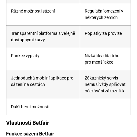
Různé možnosti sázení
Regulační omezení v
některých zemích
Transparentní platforma s veřejně
Poplatky za provize
dostupnými kurzy
Funkce výplaty
Nízká likvidita trhu
pro menší akce
Jednoduchá mobilní aplikace pro
Zákaznický servis
sázení na cestách
nemusí vždy splňovat
očekávání zákazníků
Další herní možnosti
Vlastnosti Betfair
Funkce sázení Betfair