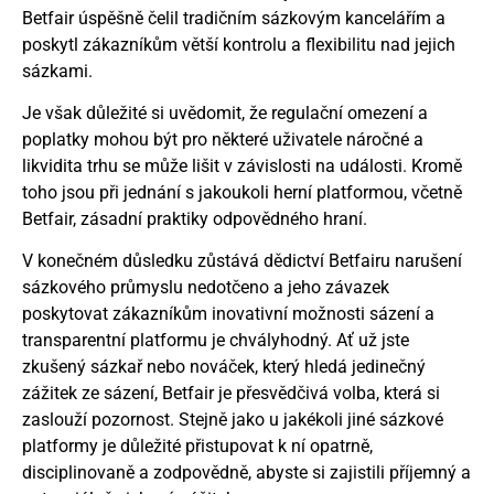
Betfair úspěšně čelil tradičním sázkovým kancelářím a
poskytl zákazníkům větší kontrolu a flexibilitu nad jejich
sázkami.
Je však důležité si uvědomit, že regulační omezení a
poplatky mohou být pro některé uživatele náročné a
likvidita trhu se může lišit v závislosti na události. Kromě
toho jsou při jednání s jakoukoli herní platformou, včetně
Betfair, zásadní praktiky odpovědného hraní.
V konečném důsledku zůstává dědictví Betfairu narušení
sázkového průmyslu nedotčeno a jeho závazek
poskytovat zákazníkům inovativní možnosti sázení a
transparentní platformu je chvályhodný. Ať už jste
zkušený sázkař nebo nováček, který hledá jedinečný
zážitek ze sázení, Betfair je přesvědčivá volba, která si
zaslouží pozornost. Stejně jako u jakékoli jiné sázkové
platformy je důležité přistupovat k ní opatrně,
disciplinovaně a zodpovědně, abyste si zajistili příjemný a