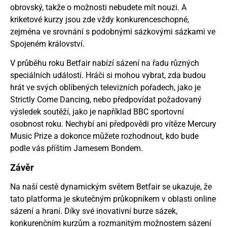
obrovský, takže o možnosti nebudete mít nouzi. A
kriketové kurzy jsou zde vždy konkurenceschopné,
zejména ve srovnání s podobnými sázkovými sázkami ve
Spojeném království.
V průběhu roku Betfair nabízí sázení na řadu různých
speciálních událostí. Hráči si mohou vybrat, zda budou
hrát ve svých oblíbených televizních pořadech, jako je
Strictly Come Dancing, nebo předpovídat požadovaný
výsledek soutěží, jako je například BBC sportovní
osobnost roku. Nechybí ani předpovědi pro vítěze Mercury
Music Prize a dokonce můžete rozhodnout, kdo bude
podle vás příštím Jamesem Bondem.
Závěr
Na naší cestě dynamickým světem Betfair se ukazuje, že
tato platforma je skutečným průkopníkem v oblasti online
sázení a hraní. Díky své inovativní burze sázek,
konkurenčním kurzům a rozmanitým možnostem sázení