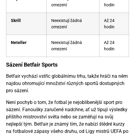
omezení
hodin
Skrill
Neexistují žádná
Až 24
omezení
hodin
Neteller
Neexistují žádná
Až 24
omezení
hodin
Sázení Betfair Sports
Betfair vychází vstříc globálnímu trhu, takže hráči na něm
najdou ohromující množství různých sportů dostupných
pro sázení.
Není pochyb o tom, že fotbal je nejoblíbenější sport pro
sázení. Fanoušky zaručeně nadchne, ať už tipují výsledky
příštího mistrovství světa nebo se zaměřují na svůj
nejlepší tým. Betfair je známý tím, že nabízí štědré kurzy
na fotbalové zápasy všeho druhu, od Ligy mistrů UEFA po