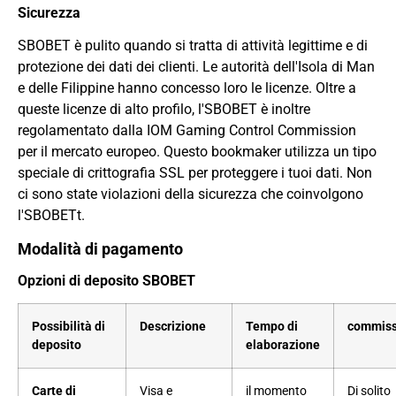
Sicurezza
SBOBET è pulito quando si tratta di attività legittime e di
protezione dei dati dei clienti. Le autorità dell'Isola di Man
e delle Filippine hanno concesso loro le licenze. Oltre a
queste licenze di alto profilo, l'SBOBET è inoltre
regolamentato dalla IOM Gaming Control Commission
per il mercato europeo. Questo bookmaker utilizza un tipo
speciale di crittografia SSL per proteggere i tuoi dati. Non
ci sono state violazioni della sicurezza che coinvolgono
l'SBOBETt.
Modalità di pagamento
Opzioni di deposito SBOBET
Possibilità di
Descrizione
Tempo di
commiss
deposito
elaborazione
Carte di
Visa e
il momento
Di solito