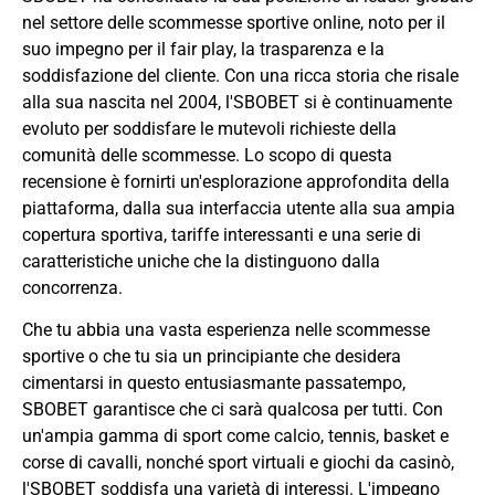
nel settore delle scommesse sportive online, noto per il
suo impegno per il fair play, la trasparenza e la
soddisfazione del cliente. Con una ricca storia che risale
alla sua nascita nel 2004, l'SBOBET si è continuamente
evoluto per soddisfare le mutevoli richieste della
comunità delle scommesse. Lo scopo di questa
recensione è fornirti un'esplorazione approfondita della
piattaforma, dalla sua interfaccia utente alla sua ampia
copertura sportiva, tariffe interessanti e una serie di
caratteristiche uniche che la distinguono dalla
concorrenza.
Che tu abbia una vasta esperienza nelle scommesse
sportive o che tu sia un principiante che desidera
cimentarsi in questo entusiasmante passatempo,
SBOBET garantisce che ci sarà qualcosa per tutti. Con
un'ampia gamma di sport come calcio, tennis, basket e
corse di cavalli, nonché sport virtuali e giochi da casinò,
l'SBOBET soddisfa una varietà di interessi. L'impegno