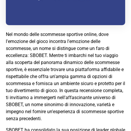
Nel mondo delle scommesse sportive online, dove
l'emozione del gioco incontra l'emozione delle
scommesse, un nome si distingue come un faro di
eccellenza: SBOBET. Mentre ti imbarchi nel tuo viaggio
alla scoperta del panorama dinamico delle scommesse
sportive, è essenziale trovare una piattaforma affidabile e
rispettabile che offra un'ampia gamma di opzioni di
scommessa e fornisca un ambiente sicuro e protetto per il
tuo divertimento di gioco. In questa recensione completa,
ti invitiamo a immergerti nell'affascinante universo di
SBOBET, un nome sinonimo di innovazione, varietà e
impegno nel fornire un'esperienza di scommesse sportive
senza precedenti.
SBOBET ha consolidato la sua posizione di leader globale