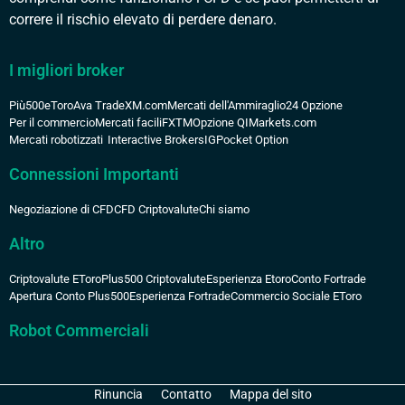
correre il rischio elevato di perdere denaro.
I migliori broker
Più500
eToro
Ava Trade
XM.com
Mercati dell'Ammiraglio
24 Opzione
Per il commercio
Mercati facili
FXTM
Opzione QI
Markets.com
Mercati robotizzati
Interactive Brokers
IG
Pocket Option
Connessioni Importanti
Negoziazione di CFD
CFD Criptovalute
Chi siamo
Altro
Criptovalute EToro
Plus500 Criptovalute
Esperienza Etoro
Conto Fortrade
Apertura Conto Plus500
Esperienza Fortrade
Commercio Sociale EToro
Robot Commerciali
Rinuncia
Contatto
Mappa del sito