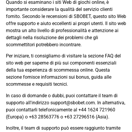
Quando si esaminano i siti Web di giochi online, è
importante considerare la qualità del servizio clienti
fornito. Secondo le recensioni di SBOBET, questo sito Web
offre supporto e aiuto eccellenti ai propri utenti. Il sito web
mostra un alto livello di professionalità e attenzione ai
dettagli nella risoluzione dei problemi che gli
scommettitori potrebbero incontrare.
Per iniziare, ti consigliamo di visitare la sezione FAQ del
sito web per saperne di più sui componenti essenziali
della tua esperienza di scommessa online. Questa
sezione fornisce informazioni sui bonus, guida alle
scommesse e requisiti tecnici.
In caso di domande o dubbi, puoi contattare il team di
supporto all'indirizzo
support@sbobet.com
. In alternativa,
puoi contattarli telefonicamente al +44 1624 721960
(Europa) o +63 28563776 o +63 27296516 (Asia).
Inoltre, il team di supporto può essere raggiunto tramite