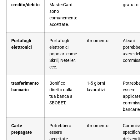
credito/debito
MasterCard
gratuito
sono
comunemente
accettate.
Portafogli
Portafogli
il momento
Alcuni
elettronici
elettronici
potrebb
popolari come
avere del
Skrill, Neteller,
commiss
ecc.
trasferimento
Bonifico
1-5 giorni
Potrebb
bancario
diretto dalla
lavorativi
essere
tua banca a
applicat
SBOBET.
commiss
bancarie
Carte
Potrebbero
il momento
Commiss
prepagate
essere
specific
accettate
del vendi