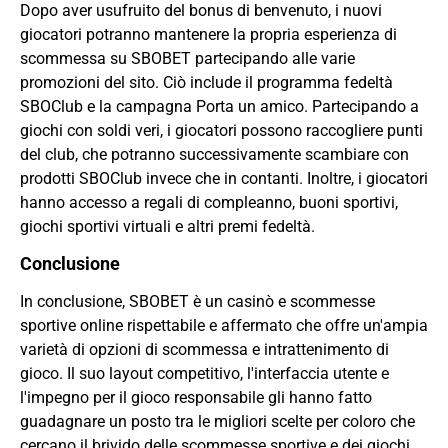
Dopo aver usufruito del bonus di benvenuto, i nuovi
giocatori potranno mantenere la propria esperienza di
scommessa su SBOBET partecipando alle varie
promozioni del sito. Ciò include il programma fedeltà
SBOClub e la campagna Porta un amico. Partecipando a
giochi con soldi veri, i giocatori possono raccogliere punti
del club, che potranno successivamente scambiare con
prodotti SBOClub invece che in contanti. Inoltre, i giocatori
hanno accesso a regali di compleanno, buoni sportivi,
giochi sportivi virtuali e altri premi fedeltà.
Conclusione
In conclusione, SBOBET è un casinò e scommesse
sportive online rispettabile e affermato che offre un'ampia
varietà di opzioni di scommessa e intrattenimento di
gioco. Il suo layout competitivo, l'interfaccia utente e
l'impegno per il gioco responsabile gli hanno fatto
guadagnare un posto tra le migliori scelte per coloro che
cercano il brivido delle scommesse sportive e dei giochi