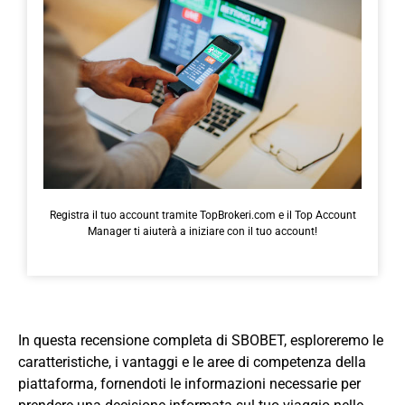
Registra il tuo account tramite TopBrokeri.com e il Top Account
Manager ti aiuterà a iniziare con il tuo account!
In questa recensione completa di SBOBET, esploreremo le
caratteristiche, i vantaggi e le aree di competenza della
piattaforma, fornendoti le informazioni necessarie per