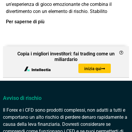
un'esperienza di gioco emozionante che combina il
divertimento con un elemento di rischio. Stabilito
Per saperne di più
Copia i migliori investitori: fai trading come un
miliardario
inizia qui
Avviso di rischio
Il Forex e i CFD sono prodotti complessi, non adatti a tutti e
comportano un alto rischio di perdere denaro rapidamente a
causa della leva finanziaria. Dovresti considerare se
comprendi come funzionano i CFD e se puoi permetterti di