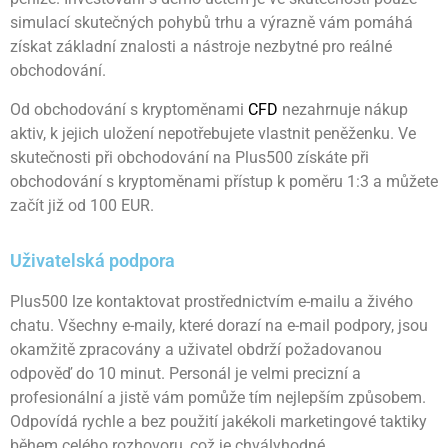
simulací skutečných pohybů trhu a výrazně vám pomáhá
získat základní znalosti a nástroje nezbytné pro reálné
obchodování.
Od obchodování s kryptoměnami
CFD
nezahrnuje nákup
aktiv, k jejich uložení nepotřebujete vlastnit peněženku. Ve
skutečnosti při obchodování na Plus500 získáte při
obchodování s kryptoměnami přístup k poměru 1:3 a můžete
začít již od 100 EUR.
Uživatelská podpora
Plus500 lze kontaktovat prostřednictvím e-mailu a živého
chatu. Všechny e-maily, které dorazí na e-mail podpory, jsou
okamžitě zpracovány a uživatel obdrží požadovanou
odpověď do 10 minut. Personál je velmi precizní a
profesionální a jistě vám pomůže tím nejlepším způsobem.
Odpovídá rychle a bez použití jakékoli marketingové taktiky
během celého rozhovoru, což je chvályhodné.