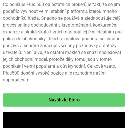
Co odlišuje Plus 500 od ostatních brokerů je fakt, že se jim
podařilo vyvinout velmi stabilní platformu, kterou mnoho
obchodníků hledá. Snadno se používá a zjednodušuje celý
proces online obchodování s kryptoměnami, konkurenční
expanze a široká škála tržních nástrojů jej činí ideálním pro
pokročilé obchodníky. Jejich e-mailová podpora se snadno
používá a snadno zpracuje všechny požadavky a dotazy
uživatelů. Není divu, že ostatní makléři se snaží následovat
jejich obchodní model, protože díky tomu jsou v tomto
podnikání velmi populární a důvěryhodní. Celkově vzato,
Plus500 dosáhl vysoké pozice a je rozhodně naším
doporučením!
Navštivte Etoro