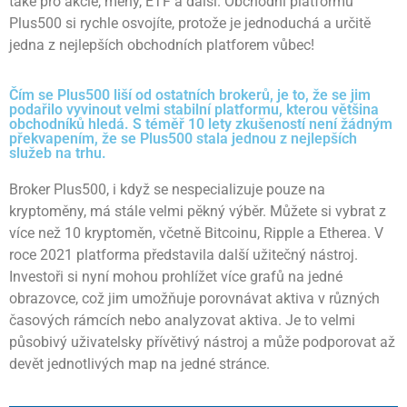
také pro akcie, měny, ETF a další. Obchodní platformu
Plus500 si rychle osvojíte, protože je jednoduchá a určitě
jedna z nejlepších obchodních platforem vůbec!
Čím se Plus500 liší od ostatních brokerů, je to, že se jim
podařilo vyvinout velmi stabilní platformu, kterou většina
obchodníků hledá. S téměř 10 lety zkušeností není žádným
překvapením, že se Plus500 stala jednou z nejlepších
služeb na trhu.
Broker Plus500, i když se nespecializuje pouze na
kryptoměny, má stále velmi pěkný výběr. Můžete si vybrat z
více než 10 kryptoměn, včetně Bitcoinu, Ripple a Etherea. V
roce 2021 platforma představila další užitečný nástroj.
Investoři si nyní mohou prohlížet více grafů na jedné
obrazovce, což jim umožňuje porovnávat aktiva v různých
časových rámcích nebo analyzovat aktiva. Je to velmi
působivý uživatelsky přívětivý nástroj a může podporovat až
devět jednotlivých map na jedné stránce.