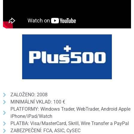
ZALOŽENO: 2008
MINIMÁLNÍ VKLAD: 100 €
PLATFORMY: Windows Trader, WebTrader, Android Apple
iPhone/iPad/Watch
PLATBA: Visa/MasterCard, Skrill, Wire Transfer a PayPal
ZABEZPEČENÍ: FCA, ASIC, CySEC