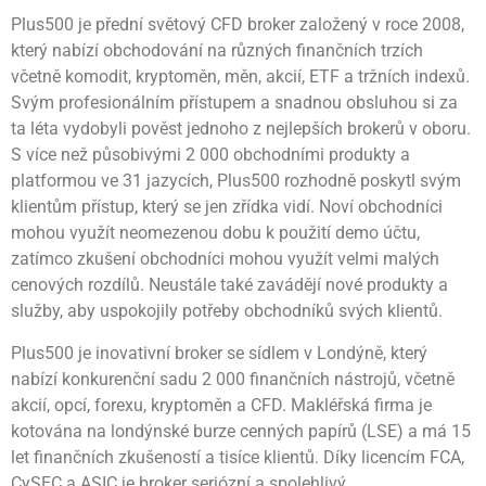
Plus500 je přední světový CFD broker založený v roce 2008,
který nabízí obchodování na různých finančních trzích
včetně komodit, kryptoměn, měn, akcií, ETF a tržních indexů.
Svým profesionálním přístupem a snadnou obsluhou si za
ta léta vydobyli pověst jednoho z nejlepších brokerů v oboru.
S více než působivými 2 000 obchodními produkty a
platformou ve 31 jazycích, Plus500 rozhodně poskytl svým
klientům přístup, který se jen zřídka vidí. Noví obchodníci
mohou využít neomezenou dobu k použití demo účtu,
zatímco zkušení obchodníci mohou využít velmi malých
cenových rozdílů. Neustále také zavádějí nové produkty a
služby, aby uspokojily potřeby obchodníků svých klientů.
Plus500 je inovativní broker se sídlem v Londýně, který
nabízí konkurenční sadu 2 000 finančních nástrojů, včetně
akcií, opcí, forexu, kryptoměn a CFD. Makléřská firma je
kotována na londýnské burze cenných papírů (LSE) a má 15
let finančních zkušeností a tisíce klientů. Díky licencím FCA,
CySEC a ASIC je broker seriózní a spolehlivý.