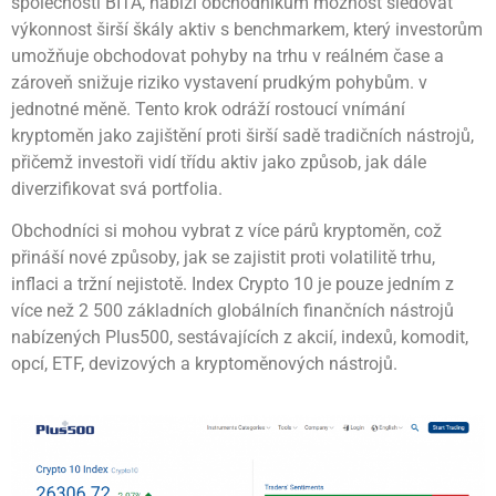
společností BITA, nabízí obchodníkům možnost sledovat
výkonnost širší škály aktiv s benchmarkem, který investorům
umožňuje obchodovat pohyby na trhu v reálném čase a
zároveň snižuje riziko vystavení prudkým pohybům. v
jednotné měně. Tento krok odráží rostoucí vnímání
kryptoměn jako zajištění proti širší sadě tradičních nástrojů,
přičemž investoři vidí třídu aktiv jako způsob, jak dále
diverzifikovat svá portfolia.
Obchodníci si mohou vybrat z více párů kryptoměn, což
přináší nové způsoby, jak se zajistit proti volatilitě trhu,
inflaci a tržní nejistotě. Index Crypto 10 je pouze jedním z
více než 2 500 základních globálních finančních nástrojů
nabízených Plus500, sestávajících z akcií, indexů, komodit,
opcí, ETF, devizových a kryptoměnových nástrojů.