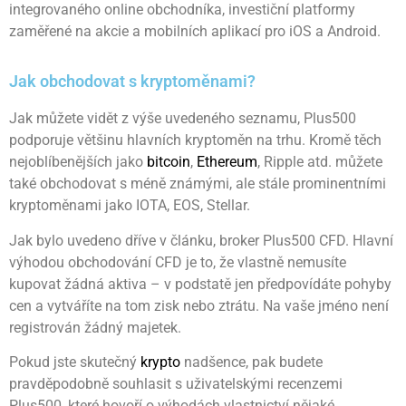
integrovaného online obchodníka, investiční platformy
zaměřené na akcie a mobilních aplikací pro iOS a Android.
Jak obchodovat s kryptoměnami?
Jak můžete vidět z výše uvedeného seznamu, Plus500
podporuje většinu hlavních kryptoměn na trhu. Kromě těch
nejoblíbenějších jako
bitcoin
,
Ethereum
, Ripple atd. můžete
také obchodovat s méně známými, ale stále prominentními
kryptoměnami jako IOTA, EOS, Stellar.
Jak bylo uvedeno dříve v článku, broker Plus500 CFD. Hlavní
výhodou obchodování CFD je to, že vlastně nemusíte
kupovat žádná aktiva – v podstatě jen předpovídáte pohyby
cen a vytváříte na tom zisk nebo ztrátu. Na vaše jméno není
registrován žádný majetek.
Pokud jste skutečný
krypto
nadšence, pak budete
pravděpodobně souhlasit s uživatelskými recenzemi
Plus500, které hovoří o výhodách vlastnictví nějaké