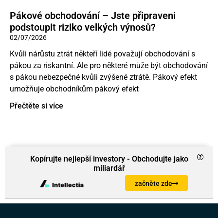
Pákové obchodování – Jste připraveni
podstoupit riziko velkých výnosů?
02/07/2026
Kvůli nárůstu ztrát někteří lidé považují obchodování s
pákou za riskantní. Ale pro některé může být obchodování
s pákou nebezpečné kvůli zvýšené ztrátě. Pákový efekt
umožňuje obchodníkům pákový efekt
Přečtěte si více
Kopírujte nejlepší investory - Obchodujte jako
miliardář
začněte zde