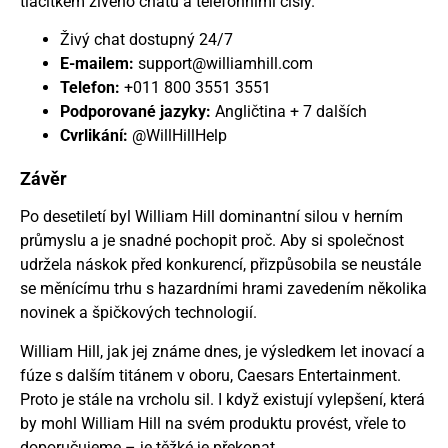
tlačítkem živého chatu a telefonními čísly.
Živý chat dostupný 24/7
E-mailem:
support@williamhill.com
Telefon:
+011 800 3551 3551
Podporované jazyky:
Angličtina + 7 dalších
Cvrlikání:
@WillHillHelp
Závěr
Po desetiletí byl William Hill dominantní silou v herním
průmyslu a je snadné pochopit proč. Aby si společnost
udržela náskok před konkurencí, přizpůsobila se neustále
se měnícímu trhu s hazardními hrami zavedením několika
novinek a špičkových technologií.
William Hill, jak jej známe dnes, je výsledkem let inovací a
fúze s dalším titánem v oboru, Caesars Entertainment.
Proto je stále na vrcholu sil. I když existují vylepšení, která
by mohl William Hill na svém produktu provést, vřele to
doporučujeme – je těžké je překonat.