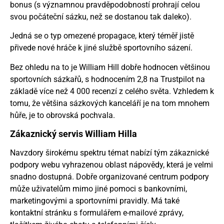
bonus (s významnou pravděpodobností prohrají celou
svou počáteční sázku, než se dostanou tak daleko).
Jedná se o typ omezené propagace, který téměř jistě
přivede nové hráče k jiné službě sportovního sázení.
Bez ohledu na to je William Hill dobře hodnocen většinou
sportovních sázkařů, s hodnocením 2,8 na Trustpilot na
základě více než 4 000 recenzí z celého světa. Vzhledem k
tomu, že většina sázkových kanceláří je na tom mnohem
hůře, je to obrovská pochvala.
Zákaznický servis William Hilla
Navzdory širokému spektru témat nabízí tým zákaznické
podpory webu vyhrazenou oblast nápovědy, která je velmi
snadno dostupná. Dobře organizované centrum podpory
může uživatelům mimo jiné pomoci s bankovními,
marketingovými a sportovními pravidly. Má také
kontaktní stránku s formulářem e-mailové zprávy,