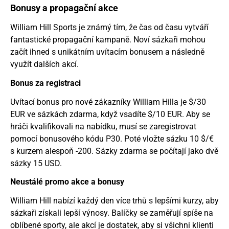
Bonusy a propagační akce
William Hill Sports je známý tím, že čas od času vytváří
fantastické propagační kampaně. Noví sázkaři mohou
začít ihned s unikátním uvítacím bonusem a následně
využít dalších akcí.
Bonus za registraci
Uvítací bonus pro nové zákazníky William Hilla je $/30
EUR ve sázkách zdarma, když vsadíte $/10 EUR. Aby se
hráči kvalifikovali na nabídku, musí se zaregistrovat
pomocí bonusového kódu P30. Poté vložte sázku 10 $/€
s kurzem alespoň -200. Sázky zdarma se počítají jako dvě
sázky 15 USD.
Neustálé promo akce a bonusy
William Hill nabízí každý den více trhů s lepšími kurzy, aby
sázkaři získali lepší výnosy. Balíčky se zaměřují spíše na
oblíbené sporty, ale akcí je dostatek, aby si všichni klienti