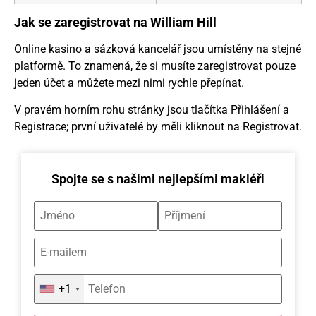
Jak se zaregistrovat na William Hill
Online kasino a sázková kancelář jsou umístěny na stejné
platformě. To znamená, že si musíte zaregistrovat pouze
jeden účet a můžete mezi nimi rychle přepínat.
V pravém horním rohu stránky jsou tlačítka Přihlášení a
Registrace; první uživatelé by měli kliknout na Registrovat.
Spojte se s našimi nejlepšími makléři
+1