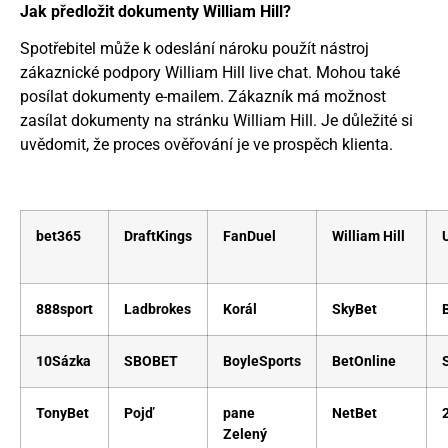
Jak předložit dokumenty William Hill?
Spotřebitel může k odeslání nároku použít nástroj
zákaznické podpory William Hill live chat. Mohou také
posílat dokumenty e-mailem. Zákazník má možnost
zasílat dokumenty na stránku William Hill. Je důležité si
uvědomit, že proces ověřování je ve prospěch klienta.
bet365
DraftKings
FanDuel
William Hill
888sport
Ladbrokes
Korál
SkyBet
10Sázka
SBOBET
BoyleSports
BetOnline
TonyBet
Pojď
pane
NetBet
Zelený