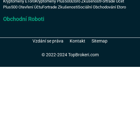
Kryptoměny EToro
Kryptoměny Plus500
Etoro Zkušenost
Fortrade Účet
Plus500 Otevření Účtu
Fortrade Zkušenosti
Sociální Obchodování Etoro
Obchodní Roboti
Vzdání se práva
Kontakt
Sitemap
© 2022-2024 TopBrokeri.com