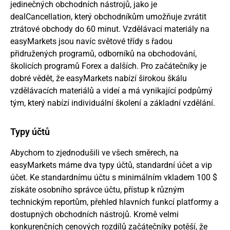
jedinečných obchodních nástrojů, jako je
dealCancellation, který obchodníkům umožňuje zvrátit
ztrátové obchody do 60 minut. Vzdělávací materiály na
easyMarkets jsou navíc světové třídy s řadou
přidružených programů, odborníků na obchodování,
školicích programů Forex a dalších. Pro začátečníky je
dobré vědět, že easyMarkets nabízí širokou škálu
vzdělávacích materiálů a videí a má vynikající podpůrný
tým, který nabízí individuální školení a základní vzdělání.
Typy účtů
Abychom to zjednodušili ve všech směrech, na
easyMarkets máme dva typy účtů, standardní účet a vip
účet. Ke standardnímu účtu s minimálním vkladem 100 $
získáte osobního správce účtu, přístup k různým
technickým reportům, přehled hlavních funkcí platformy a
dostupných obchodních nástrojů. Kromě velmi
konkurenčních cenových rozdílů začátečníky potěší, že