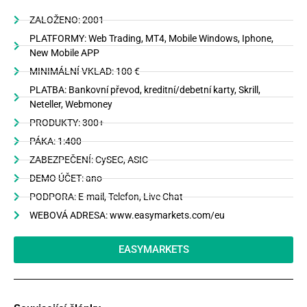
ZALOŽENO: 2001
PLATFORMY: Web Trading, MT4, Mobile Windows, Iphone,
New Mobile APP
MINIMÁLNÍ VKLAD: 100 €
PLATBA: Bankovní převod, kreditní/debetní karty, Skrill,
Neteller, Webmoney
PRODUKTY: 300+
PÁKA: 1:400
ZABEZPEČENÍ: CySEC, ASIC
DEMO ÚČET: ano
PODPORA: E-mail, Telefon, Live Chat
WEBOVÁ ADRESA: www.easymarkets.com/eu
EASYMARKETS