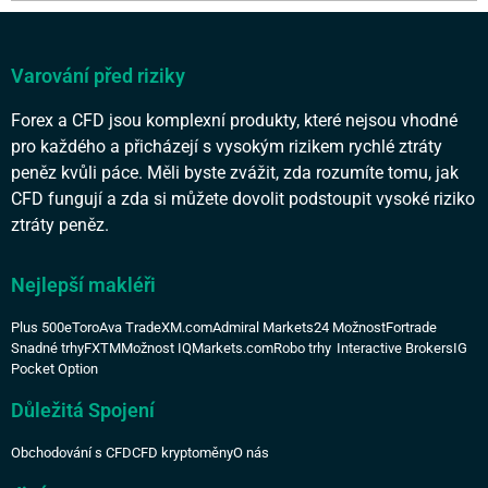
Varování před riziky
Forex a CFD jsou komplexní produkty, které nejsou vhodné
pro každého a přicházejí s vysokým rizikem rychlé ztráty
peněz kvůli páce. Měli byste zvážit, zda rozumíte tomu, jak
CFD fungují a zda si můžete dovolit podstoupit vysoké riziko
ztráty peněz.
Nejlepší makléři
Plus 500
eToro
Ava Trade
XM.com
Admiral Markets
24 Možnost
Fortrade
Snadné trhy
FXTM
Možnost IQ
Markets.com
Robo trhy
Interactive Brokers
IG
Pocket Option
Důležitá Spojení
Obchodování s CFD
CFD kryptoměny
O nás