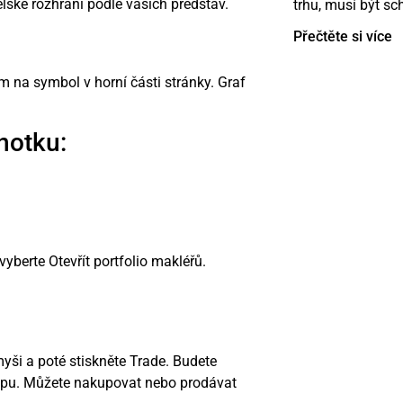
lské rozhraní podle vašich představ.
trhu, musí být sc
Přečtěte si více
ím na symbol v horní části stránky. Graf
.
notku:
vyberte Otevřít portfolio makléřů.
yši a poté stiskněte Trade. Budete
upu. Můžete nakupovat nebo prodávat