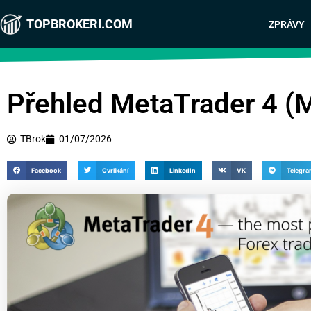
TOPBROKERI.COM
ZPRÁVY
Přehled MetaTrader 4 (
TBrok
01/07/2026
Facebook
Cvrlikání
LinkedIn
VK
Telegr