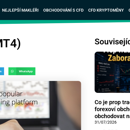
NEJLEPŠÍ MAKLÉŘI
OBCHODOVÁNÍ S CFD
CFD KRYPTOMĚNY
MT4)
Souvisejí
am
WhatsApp
Co je prop tr
forexoví obch
obchodovat n
31/07/2026