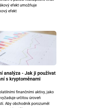
Pákový efekt umožňuje
ový efekt
 analýza - Jak ji používat
ání s kryptoměnami
atilními finančními aktivy, jako
 vyžaduje určitou úroveň
tí. Aby obchodník porozuměl