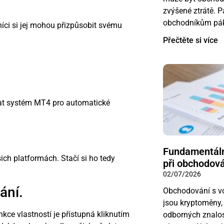
zvýšené ztrátě. 
obchodníkům pák
ci si jej mohou přizpůsobit svému
Přečtěte si více
at systém MT4 pro automatické
Fundamentální
ch platformách. Stačí si ho tedy
při obchodov
02/07/2026
ání.
Obchodování s vol
jsou kryptoměny,
nkce vlastností je přístupná kliknutím
odborných znalos