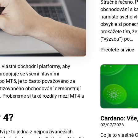
Stručně řečeno, 
obchodování s ka
namísto svého vl
obvykle si ponec
prokážete tím, ž
(“výzvou”) po…
Přečtěte si více
 vlastní obchodní platformy, aby
 propojuje se všemi hlavními
o MT5, je to často považováno za
matizovaného obchodování demonstrují
. Probereme si také rozdíly mezi MT4 a
 4?
Cardano: Vše,
02/07/2026
í je to jedna z nejpoužívanějších
Co je to vlastně