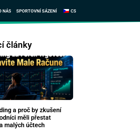
O NÁS
SPORTOVNÍ SÁZENÍ
CS
cí články
ading a proč by zkušení
odníci měli přestat
a malých účtech