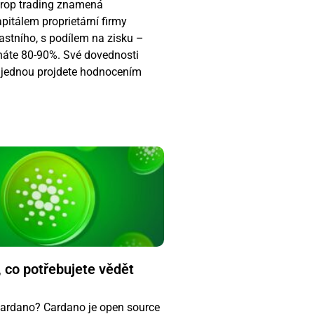
Prop trading znamená
pitálem proprietární firmy
astního, s podílem na zisku –
háte 80-90%. Své dovednosti
e jednou projdete hodnocením
 co potřebujete vědět
 Cardano? Cardano je open source