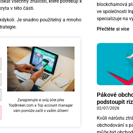
kat všechny znalosti, které potřebují k
blockchainová pl
ta v této části.
ve společnosti I
specializuje na 
 kdykoli. Je snadno použitelný a mnoho
rategie.
Přečtěte si více
Pákové obcho
Zaregistrujte si svůj účet přes
podstoupit ri
TopBrokeri.com a Top account manager
02/07/2026
vám pomůže začít s vaším účtem!
Kvůli nárůstu ztrá
obchodování s pák
může být obchod