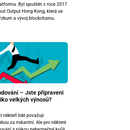
atforma. Byl spuštěn v roce 2017
nput Output Hong Kong, která se
výzkum a vývoj blockchainu.
dování – Jste připraveni
ziko velkých výnosů?
t někteří lidé považují
ou za riskantní. Ale pro některé
ování s pákou nebezpečné kvůli