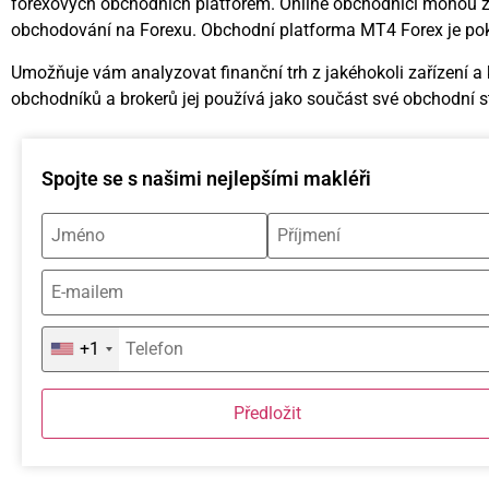
forexových obchodních platforem. Online obchodníci mohou zís
obchodování na Forexu. Obchodní platforma MT4 Forex je pokry
Umožňuje vám analyzovat finanční trh z jakéhokoli zařízení a
obchodníků a brokerů jej používá jako součást své obchodní st
Spojte se s našimi nejlepšími makléři
+1
Předložit