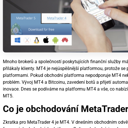
Mnoho brokerů a společností poskytujících finanční služby má
přilákaly klienty. MT4 je nejúspěšnější platformou, protože se
platformami. Pokud obchodní platforma nepodporuje MT4 neb
problém. Vývoj MT4 a Bitcoinu, zavedení botů a přijetí auto
inovace. Dnes se podíváme na platformu MT4 a vše, co nabízí
MT5.
Co je obchodování MetaTrader
Zkratka pro MetaTrader 4 je MT4. V dnešním obchodním odvětv