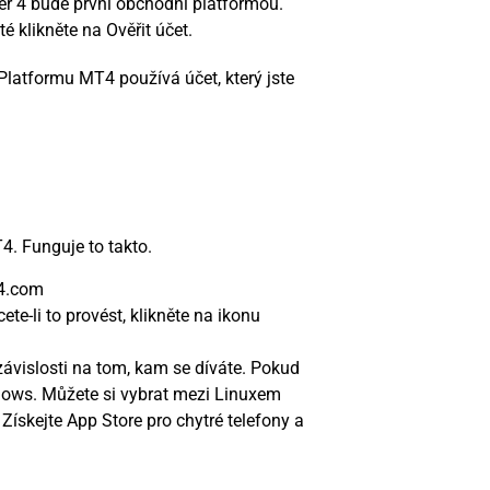
er 4 bude první obchodní platformou.
té klikněte na Ověřit účet.
latformu MT4 používá účet, který jste
4. Funguje to takto.
r4.com
te-li to provést, klikněte na ikonu
závislosti na tom, kam se díváte. Pokud
dows. Můžete si vybrat mezi Linuxem
Získejte App Store pro chytré telefony a