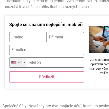
Individuální účty: šité na míru jednotlivým jednotlivcům, nabíze
množství investičních příležitostí na různých trzích.
Spojte se s našimi nejlepšími makléři
Zaregistrujte s
+1
TopBrokeri.co
manager vám 
vaším
Předložit
Společné účty: Navrženy pro dva majitele účtů, které jim poskyt