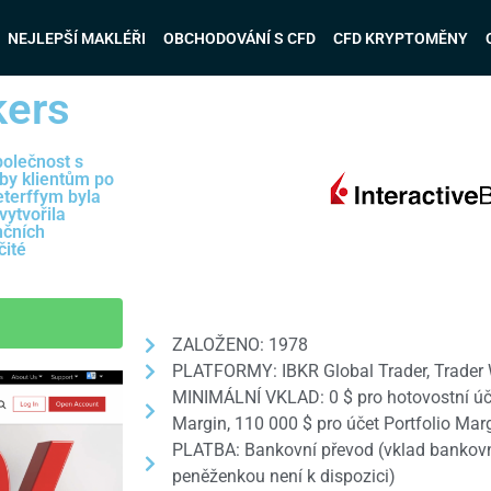
NEJLEPŠÍ MAKLÉŘI
OBCHODOVÁNÍ S CFD
CFD KRYPTOMĚNY
kers
polečnost s
žby klientům po
terffym byla
vytvořila
nčních
čité
ZALOŽENO: 1978
PLATFORMY: IBKR Global Trader, Trader 
MINIMÁLNÍ VKLAD: 0 $ pro hotovostní úče
Margin, 110 000 $ pro účet Portfolio Mar
PLATBA: Bankovní převod (vklad bankovní
peněženkou není k dispozici)