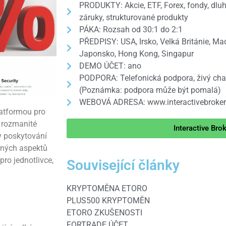
PRODUKTY: Akcie, ETF, Forex, fondy, dluho
záruky, strukturované produkty
PÁKA: Rozsah od 30:1 do 2:1
PŘEDPISY: USA, Irsko, Velká Británie, Maď
Japonsko, Hong Kong, Singapur
DEMO ÚČET: ano
PODPORA: Telefonická podpora, živý chat
(Poznámka: podpora může být pomalá)
WEBOVÁ ADRESA: www.interactivebroke
latformou pro
, rozmanité
Interactive Bro
 v poskytování
zných aspektů
ro jednotlivce,
Související články
KRYPTOMĚNA ETORO
PLUS500 KRYPTOMĚN
ETORO ZKUŠENOSTI
FORTRADE ÚČET