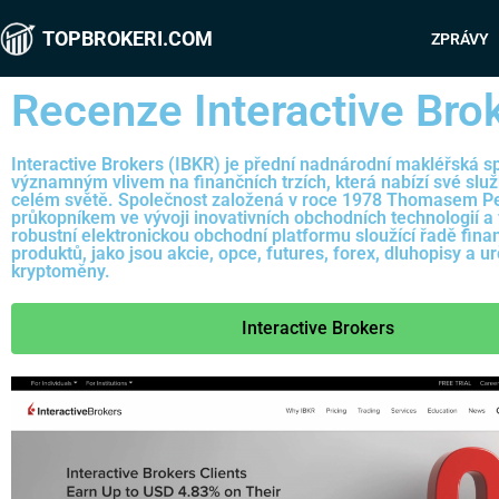
TOPBROKERI.COM
ZPRÁVY
Recenze Interactive Bro
Interactive Brokers (IBKR) je přední nadnárodní makléřská s
významným vlivem na finančních trzích, která nabízí své slu
celém světě. Společnost založená v roce 1978 Thomasem Pe
průkopníkem ve vývoji inovativních obchodních technologií a 
robustní elektronickou obchodní platformu sloužící řadě fina
produktů, jako jsou akcie, opce, futures, forex, dluhopisy a ur
kryptoměny.
Interactive Brokers