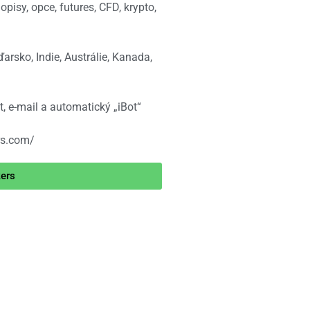
pisy, opce, futures, CFD, krypto,
arsko, Indie, Austrálie, Kanada,
, e-mail a automatický „iBot“
rs.com/
kers