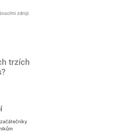
ávacími zdroji.
h trzích
s?
í
 začátečníky
zníkům