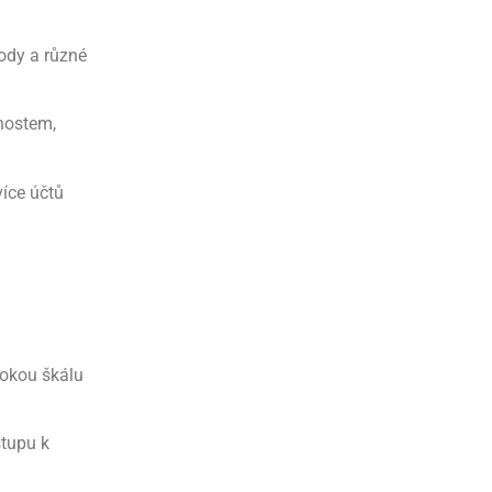
hody a různé
čnostem,
více účtů
rokou škálu
stupu k