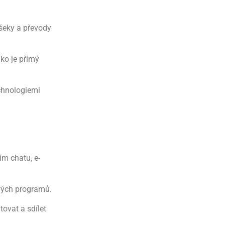
 šeky a převody
ko je přímý
chnologiemi
m chatu, e-
vých programů.
ovat a sdílet