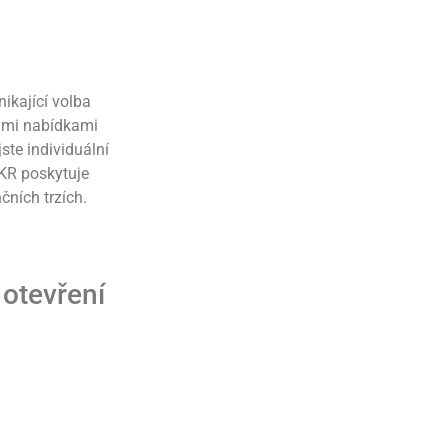
ikající volba
dými nabídkami
ste individuální
BKR poskytuje
čních trzích.
 otevření