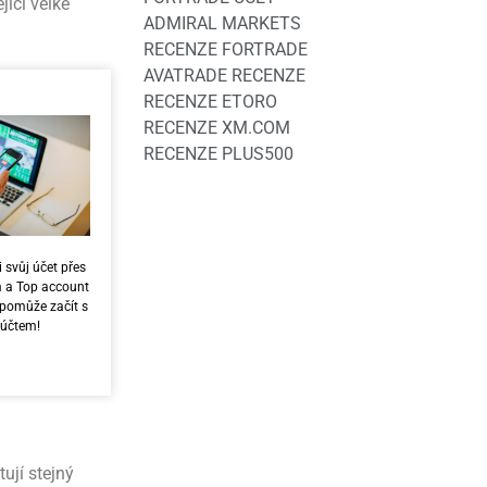
jící velké
ADMIRAL MARKETS
RECENZE FORTRADE
AVATRADE RECENZE
RECENZE ETORO
RECENZE XM.COM
RECENZE PLUS500
i svůj účet přes
m a Top account
pomůže začít s
 účtem!
ují stejný