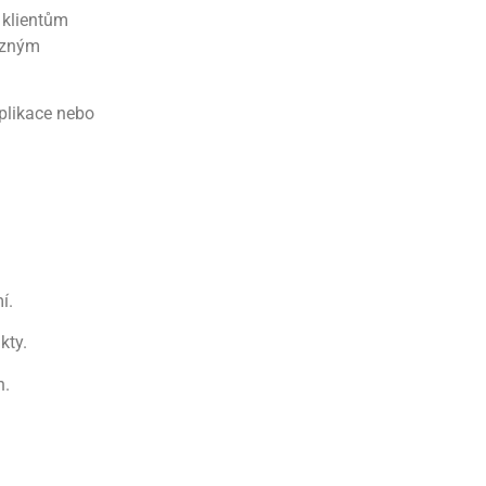
á klientům
různým
plikace nebo
í.
kty.
h.