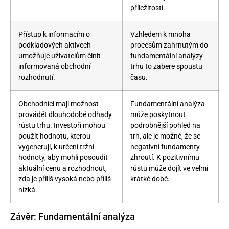
příležitostí.
Přístup k informacím o
Vzhledem k mnoha
podkladových aktivech
procesům zahrnutým do
umožňuje uživatelům činit
fundamentální analýzy
informovaná obchodní
trhu to zabere spoustu
rozhodnutí.
času.
Obchodníci mají možnost
Fundamentální analýza
provádět dlouhodobé odhady
může poskytnout
růstu trhu. Investoři mohou
podrobnější pohled na
použít hodnotu, kterou
trh, ale je možné, že se
vygenerují, k určení tržní
negativní fundamenty
hodnoty, aby mohli posoudit
zhroutí. K pozitivnímu
aktuální cenu a rozhodnout,
růstu může dojít ve velmi
zda je příliš vysoká nebo příliš
krátké době.
nízká.
Závěr: Fundamentální analýza