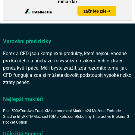
miliardář
začněte zde
Varování před riziky
Forex a CFD jsou komplexní produkty, které nejsou vhodné
pro každého a přicházejí s vysokým rizikem rychlé ztráty
peněz kvůli páce. Měli byste zvážit, zda rozumíte tomu, jak
CFD fungují a zda si můžete dovolit podstoupit vysoké riziko
ztráty peněz.
Nejlepší makléři
Plus 500
eToro
Ava Trade
XM.com
Admiral Markets
24 Možnost
Fortrade
Snadné trhy
FXTM
Možnost IQ
Markets.com
Robo trhy
Interactive Brokers
IG
Pocket Option
Důležitá Spojení