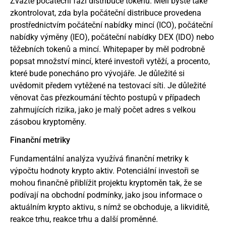
Zvažte počáteční fázi distribuce tokenů. Měli byste také
zkontrolovat, zda byla počáteční distribuce provedena
prostřednictvím počáteční nabídky mincí (ICO), počáteční
nabídky výměny (IEO), počáteční nabídky DEX (IDO) nebo
těžebních tokenů a mincí. Whitepaper by měl podrobně
popsat množství mincí, které investoři vytěží, a procento,
které bude ponecháno pro vývojáře. Je důležité si
uvědomit předem vytěžené na testovací síti. Je důležité
věnovat čas přezkoumání těchto postupů v případech
zahrnujících rizika, jako je malý počet adres s velkou
zásobou kryptoměny.
Finanční metriky
Fundamentální analýza využívá finanční metriky k
výpočtu hodnoty krypto aktiv. Potenciální investoři se
mohou finančně přiblížit projektu kryptoměn tak, že se
podívají na obchodní podmínky, jako jsou informace o
aktuálním krypto aktivu, s nímž se obchoduje, a likviditě,
reakce trhu, reakce trhu a další proměnné.