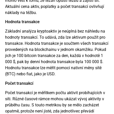
mohlo vést k tomu, že těžaři opustí těžbu a zajistí síť.
Aktuální cena aktiv, poplatky a počet transakcí ovlivňují
náklady na těžbu.
Hodnota transakce
Základní analýza kryptoaktiv je neúplná bez náhledu na
hodnoty transakcí. To udává, zda lze aktivum použít pro
transakce. Hodnota transakce je součtem všech transakcí
provedených na blockchainu v jednom okamžiku. Pokud
jich je 100
bitcoin
transakce za den, každá v hodnotě 1
000 $, pak by denní hodnota transakce byla 100 000 $.
Hodnotu transakce lze měřit pomocí nativní měny sítě
(BTC) nebo fiat, jako je USD.
Počet transakcí
Počet transakcí je měřítkem počtu aktivit probíhajících v
síti. Různé časové rámce mohou ukázat vývoj aktivity v
průběhu času. S touto metrikou by se mělo zacházet
opatrně, protože není jisté, zda jednotlivec převádí