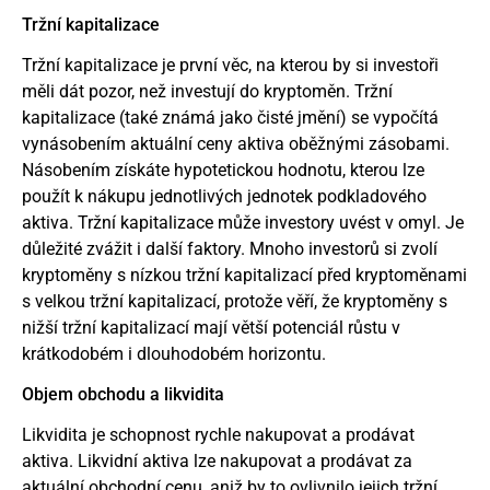
Tržní kapitalizace
Tržní kapitalizace je první věc, na kterou by si investoři
měli dát pozor, než investují do kryptoměn. Tržní
kapitalizace (také známá jako čisté jmění) se vypočítá
vynásobením aktuální ceny aktiva oběžnými zásobami.
Násobením získáte hypotetickou hodnotu, kterou lze
použít k nákupu jednotlivých jednotek podkladového
aktiva. Tržní kapitalizace může investory uvést v omyl. Je
důležité zvážit i další faktory. Mnoho investorů si zvolí
kryptoměny s nízkou tržní kapitalizací před kryptoměnami
s velkou tržní kapitalizací, protože věří, že kryptoměny s
nižší tržní kapitalizací mají větší potenciál růstu v
krátkodobém i dlouhodobém horizontu.
Objem obchodu a likvidita
Likvidita je schopnost rychle nakupovat a prodávat
aktiva. Likvidní aktiva lze nakupovat a prodávat za
aktuální obchodní cenu, aniž by to ovlivnilo jejich tržní