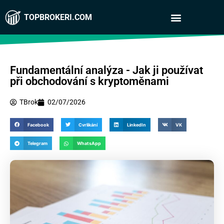
TOPBROKERI.COM
Fundamentální analýza - Jak ji používat
při obchodování s kryptoměnami
TBrok
02/07/2026
Facebook
Cvrlikání
LinkedIn
VK
Telegram
WhatsApp