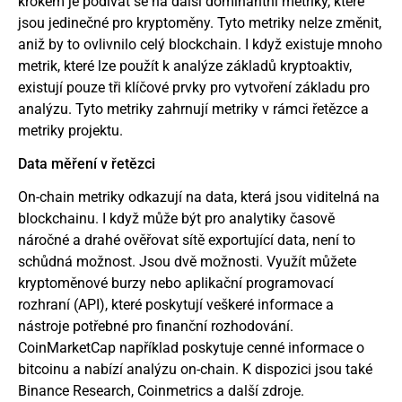
krokem je podívat se na další dominantní metriky, které
jsou jedinečné pro kryptoměny. Tyto metriky nelze změnit,
aniž by to ovlivnilo celý blockchain. I když existuje mnoho
metrik, které lze použít k analýze základů kryptoaktiv,
existují pouze tři klíčové prvky pro vytvoření základu pro
analýzu. Tyto metriky zahrnují metriky v rámci řetězce a
metriky projektu.
Data měření v řetězci
On-chain metriky odkazují na data, která jsou viditelná na
blockchainu. I když může být pro analytiky časově
náročné a drahé ověřovat sítě exportující data, není to
schůdná možnost. Jsou dvě možnosti. Využít můžete
kryptoměnové burzy nebo aplikační programovací
rozhraní (API), které poskytují veškeré informace a
nástroje potřebné pro finanční rozhodování.
CoinMarketCap například poskytuje cenné informace o
bitcoinu a nabízí analýzu on-chain. K dispozici jsou také
Binance Research, Coinmetrics a další zdroje.