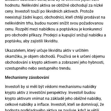
hodnotu. Nelikvidní aktiva se obtížně obchodují za nízké
ceny. Investoři touží po likvidních aktivech. Protože
neexistují žádní kupci, obchodníci, kteří chtějí prodávat na
nelikvidním trhu, budou nuceni snížit svou požadovanou
cenu. Rozpětí mezi nabídkou a poptávkou je konkurencí
pro obchodní příkazy. Prodejci a kupující snižují nabídku a
poptávku, aby zajistili likviditu.
Ukazatelem, který určuje likviditu aktiv v určitém
okamžiku, je objem obchodů. Používá se k určení objemu
obchodování s krypto aktivem a zobrazení jeho hybnosti,
vzestupného nebo sestupného trendu.
Mechanismy zásobování
Investoři by si měli být vědomi mechanismu nabídky
krypto aktiv z investiční perspektivy. Investoři budou
krypto aktivum vnímat na základě jeho oběžné nabídky,
celkové nabídky a inflace. Investoři, kteří se domnívají, že
hodnota podkladového aktiva se zvyšuje, když je větší