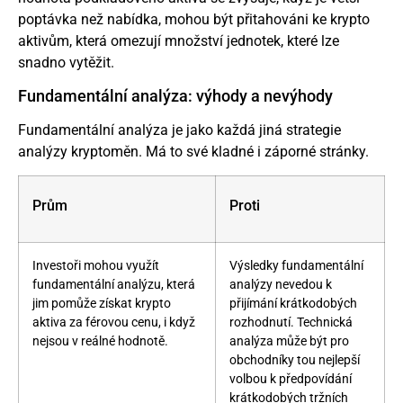
poptávka než nabídka, mohou být přitahováni ke krypto
aktivům, která omezují množství jednotek, které lze
snadno vytěžit.
Fundamentální analýza: výhody a nevýhody
Fundamentální analýza je jako každá jiná strategie
analýzy kryptoměn. Má to své kladné i záporné stránky.
Prům
Proti
Investoři mohou využít
Výsledky fundamentální
fundamentální analýzu, která
analýzy nevedou k
jim pomůže získat krypto
přijímání krátkodobých
aktiva za férovou cenu, i když
rozhodnutí. Technická
nejsou v reálné hodnotě.
analýza může být pro
obchodníky tou nejlepší
volbou k předpovídání
krátkodobých tržních