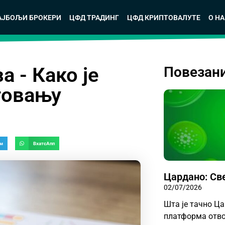
АЈБОЉИ БРОКЕРИ
ЦФД ТРАДИНГ
ЦФД КРИПТОВАЛУТЕ
О Н
 - Како је
Повезан
говању
ам
ВхатсАпп
Цардано: Све
02/07/2026
Шта је тачно Ца
платформа отвор