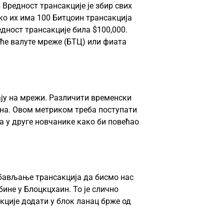
 Вредност трансакције је збир свих
Ако их има 100
Битцоин
трансакција
едност трансакције била $100,000.
ће валуте мреже (БТЦ) или фиата
јају на мрежи. Различити временски
ена. Овом метриком треба поступати
ва у друге новчанике како би повећао
обављање трансакција да бисмо нас
ине у Блоцкцхаин. То је слично
акције додати у блок ланац брже од