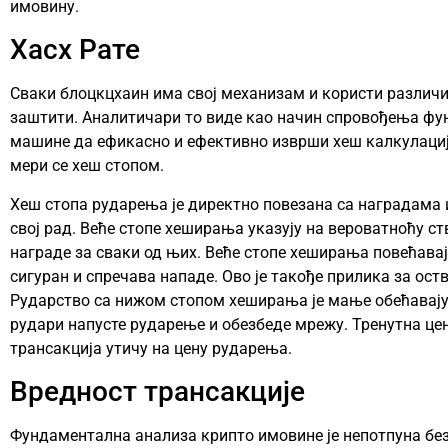
имовину.
Хасх Рате
Сваки блоцкцхаин има свој механизам и користи различи
заштити. Аналитичари то виде као начин спровођења фу
машине да ефикасно и ефективно изврши хеш калкулациј
мери се хеш стопом.
Хеш стопа рударења је директно повезана са наградама и
свој рад. Веће стопе хеширања указују на вероватноћу 
награде за сваки од њих. Веће стопе хеширања повећавај
сигуран и спречава нападе. Ово је такође прилика за ос
Рударство са нижом стопом хеширања је мање обећавајућ
рудари напусте рударење и обезбеде мрежу. Тренутна цен
трансакција утичу на цену рударења.
Вредност трансакције
Фундаментална анализа крипто имовине је непотпуна без