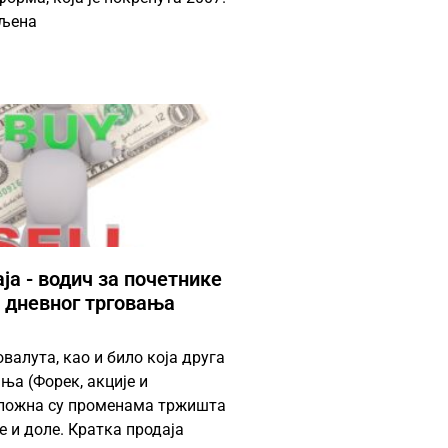
вљена
ја - водич за почетнике
у дневног трговања
алута, као и било која друга
ња (Форек, акције и
дложна су променама тржишта
ре и доле. Кратка продаја