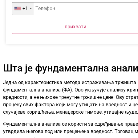
+1
прихвати
Шта је фундаментална анали
Једна од карактеристика метода истраживања тржишта к
фундаментална анализа (ФА). Ово укључује анализу кри
вредности, а не њихове тренутне тржишне цене. Ову стра
процену свих фактора који могу утицати на вредност и ц
случајеве коришћења, менаџерске тимове, утицајне људе,
Фундаментална анализа се користи за одређивање праве 
утврдила његова под или прецењена вредност. Трговац м