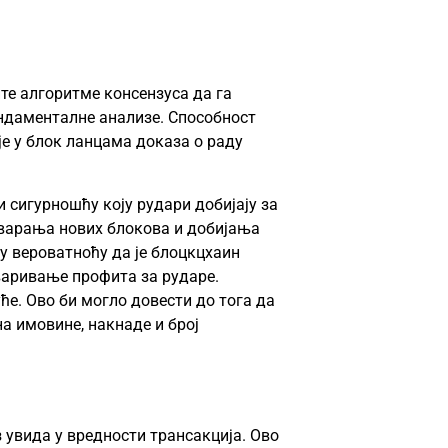
те алгоритме консензуса да га
ндаменталне анализе. Способност
е у блок ланцама доказа о раду
 сигурношћу коју рудари добијају за
стварања нових блокова и добијања
у вероватноћу да је блоцкцхаин
тваривање профита за рударе.
е. Ово би могло довести до тога да
а имовине, накнаде и број
 увида у вредности трансакција. Ово