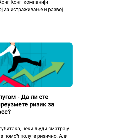
Хонг Конг, компанији
ј за истраживање и развој
угом - Да ли сте
преузмете ризик за
осе?
губитака, неки људи сматрају
уз помоћ полуге ризично. Али