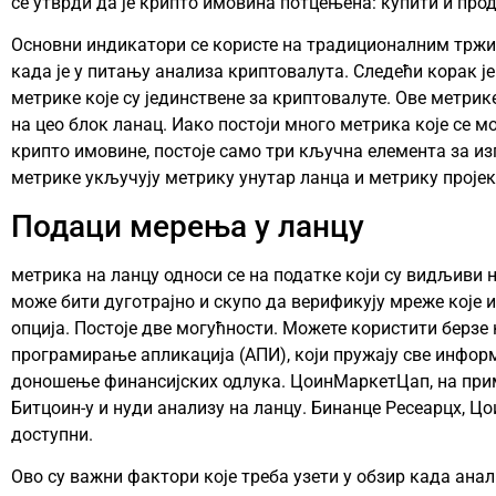
се утврди да је крипто имовина потцењена: купити и прод
Основни индикатори се користе на традиционалним трж
када је у питању анализа криптовалута. Следећи корак ј
метрике које су јединствене за криптовалуте. Ове метрик
на цео блок ланац. Иако постоји много метрика које се м
крипто имовине, постоје само три кључна елемента за и
метрике укључују метрику унутар ланца и метрику пројек
Подаци мерења у ланцу
метрика на ланцу односи се на податке који су видљиви 
може бити дуготрајно и скупо да верификују мреже које и
опција. Постоје две могућности. Можете користити берзе
програмирање апликација (АПИ), који пружају све информ
доношење финансијских одлука. ЦоинМаркетЦап, на прим
Битцоин-у и нуди анализу на ланцу. Бинанце Ресеарцх, Ц
доступни.
Ово су важни фактори које треба узети у обзир када ана