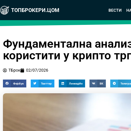
ТОПБРОКЕРИ.ЦОМ
ВЕСТИ
Н
Фундаментална анализа
користити у крипто тр
ТБрок
02/07/2026
Фејсбук
Твиттер
ЛинкедИн
ВК
Телегр