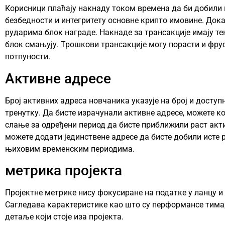
Корисници плаћају накнаду током времена да би добили
безбедности и интегритету основне крипто имовине. Дока
рударима блок награде. Накнаде за трансакције имају тен
блок смањују. Трошкови трансакције могу порасти и фру
потпуности.
Активне адресе
Број активних адреса новчаника указује на број и доступ
тренутку. Да бисте израчунали активне адресе, можете к
слање за одређени период да бисте приближили раст акт
можете додати јединствене адресе да бисте добили исте р
њиховим временским периодима.
метрика пројекта
Пројектне метрике нису фокусиране на податке у ланцу и
Сагледава карактеристике као што су перформансе тима, 
детаље који стоје иза пројекта.