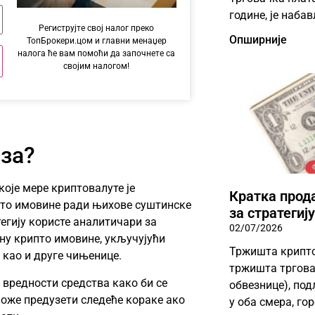
године, је наба
Региструјте свој налог преко
Опширније
ТопБрокери.цом и главни менаџер
налога ће вам помоћи да започнете са
својим налогом!
за?
оје мере криптовалуте је
Кратка прода
пто имовине ради њихове суштинске
за стратегиј
тегију користе аналитичари за
02/07/2026
ену крипто имовине, укључујући
Тржишта криптов
 као и друге чињенице.
тржишта тргова
вредности средства како би се
обвезнице), по
оже предузети следеће кораке ако
у оба смера, го