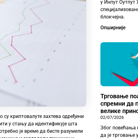
у Инпут Оутпут 
специјализовано
блокчејна.
Опширније
Трговање пол
спремни да 
велике прин
 су криптовалуте захтева одређени
02/07/2026
ити у стању да идентификује шта
Због повећања 
требно је време да бисте разумели
да је трговање 