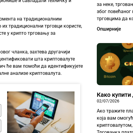
ционише и савладали техничку и
за неке, тргов
због повећаног 
трговцима да к
момента на традиционалним
 их традиционални трговци користе,
Опширније
сте у крипто трговању за
овог чланка, захтева другачији
дентификовати шта криптовалуте
дич ће вам помоћи да идентификујете
лне анализе криптовалута.
Како купити
02/07/2026
Ако тражите пл
која вам омогућ
криптовалутом, 
Трговачка платф