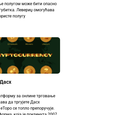
ање полугом може бити опасно
губитка. Левериџ омогућава
ористе полугу
 Дасх
атформу за онлине трговање
ава да тргујете Дасх
еТоро се топло препоручује.
орма, која је покренута 2007.