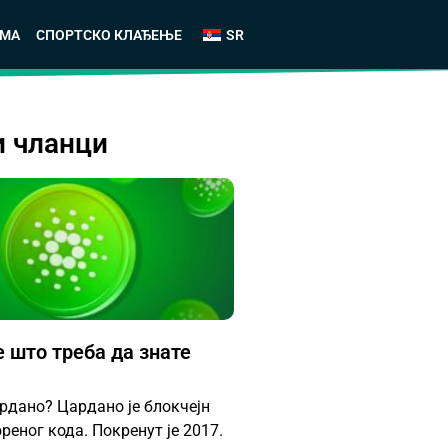
АМА
СПОРТСКО КЛАЂЕЊЕ
SR
и чланци
 што треба да знате
рдано? Цардано је блокчејн
еног кода. Покренут је 2017.