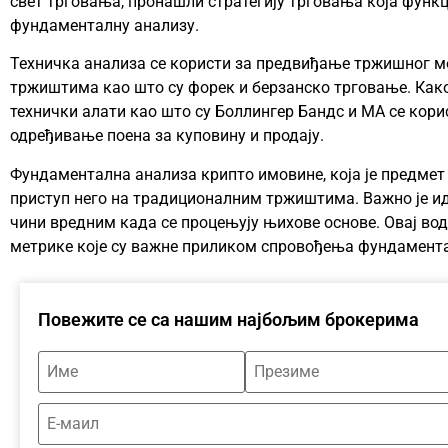
свет трговања, пронашли стратегију трговања која функ
фундаменталну анализу.
Техничка анализа се користи за предвиђање тржишног 
тржиштима као што су форек и берзанско трговање. Како
технички алати као што су Боллингер Бандс и МА се кори
одређивање поена за куповину и продају.
Фундаментална анализа крипто имовине, која је предмет 
приступ него на традиционалним тржиштима. Важно је и
чини вредним када се процењују њихове основе. Овај во
метрике које су важне приликом спровођења фундамента
Повежите се са нашим најбољим брокерима