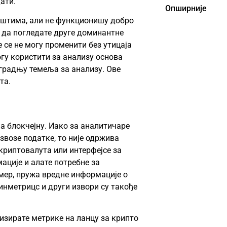
ати.
Опширније
иштима, али не функционишу добро
е да погледате друге доминантне
е се не могу променити без утицаја
огу користити за анализу основа
зградњу темеља за анализу. Ове
та.
на блокчејну. Иако за аналитичаре
звозе податке, то није одржива
 криптовалута или интерфејсе за
ације и алате потребне за
ер, пружа вредне информације о
оинметрицс и други извори су такође
лизирате метрике на ланцу за крипто