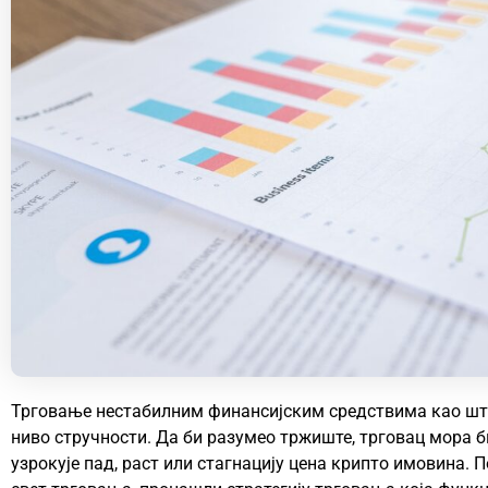
Трговање нестабилним финансијским средствима као што
ниво стручности. Да би разумео тржиште, трговац мора б
узрокује пад, раст или стагнацију цена
крипто
имовина. По