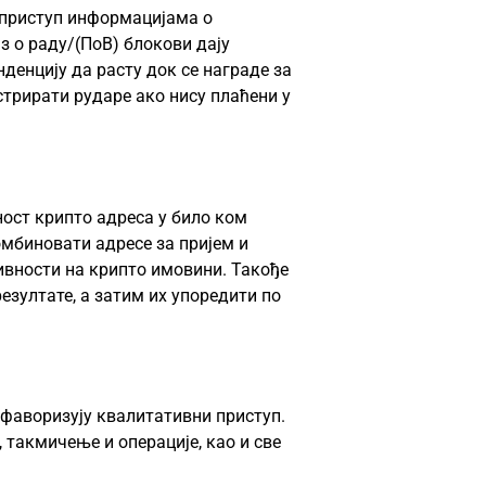
 приступ информацијама о
з о раду/(ПоВ) блокови дају
денцију да расту док се награде за
стрирати рударе ако нису плаћени у
ност крипто адреса у било ком
омбиновати адресе за пријем и
ивности на крипто имовини. Такође
езултате, а затим их упоредити по
 фаворизују квалитативни приступ.
такмичење и операције, као и све