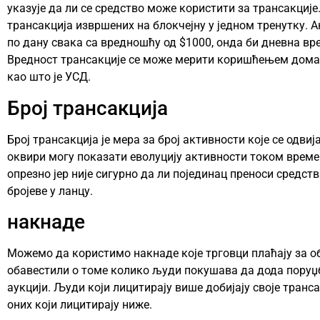
указује да ли се средство може користити за трансакције.
трансакција извршених на блокчејну у једном тренутку. 
по дану свака са вредношћу од $1000, онда би дневна вр
Вредност трансакције се може мерити коришћењем дома
као што је УСД.
Број трансакција
Број трансакција је мера за број активности које се одви
оквири могу показати еволуцију активности током врем
опрезно јер није сигурно да ли појединац преноси средст
бројеве у ланцу.
накнаде
Можемо да користимо накнаде које трговци плаћају за 
обавестили о томе колико људи покушава да дода поруџб
аукцији. Људи који лицитирају више добијају своје транс
оних који лицитирају ниже.