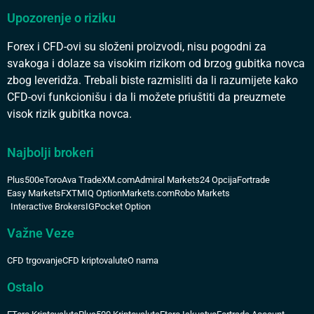
Upozorenje o riziku
Forex i CFD-ovi su složeni proizvodi, nisu pogodni za
svakoga i dolaze sa visokim rizikom od brzog gubitka novca
zbog leveridža. Trebali biste razmisliti da li razumijete kako
CFD-ovi funkcionišu i da li možete priuštiti da preuzmete
visok rizik gubitka novca.
Najbolji brokeri
Plus500
eToro
Ava Trade
XM.com
Admiral Markets
24 Opcija
Fortrade
Easy Markets
FXTM
IQ Option
Markets.com
Robo Markets
Interactive Brokers
IG
Pocket Option
Važne Veze
CFD trgovanje
CFD kriptovalute
O nama
Ostalo