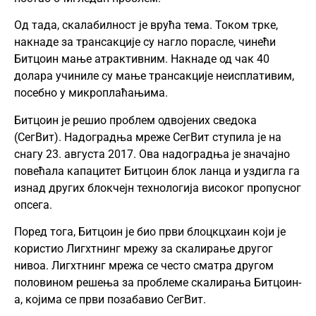
Од тада, скалабилност је врућа тема. Током трке,
накнаде за трансакције су нагло порасле, чинећи
Битцоин мање атрактивним. Накнаде од чак 40
долара учиниле су мање трансакције неисплативим,
посебно у микроплаћањима.
Битцоин је решио проблем одвојених сведока
(СегВит). Надоградња мреже СегВит ступила је на
снагу 23. августа 2017. Ова надоградња је значајно
повећала капацитет Битцоин блок ланца и уздигла га
изнад других блокчејн технологија високог пропусног
опсега.
Поред тога, Битцоин је био први блоцкцхаин који је
користио Лигхтнинг мрежу за скалирање другог
нивоа. Лигхтнинг мрежа се често сматра другом
половином решења за проблеме скалирања Битцоин-
а, којима се први позабавио СегВит.