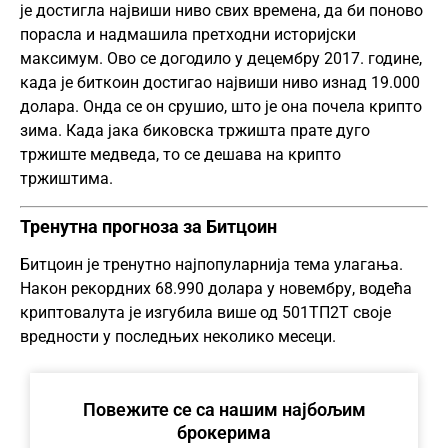
је достигла највиши ниво свих времена, да би поново
порасла и надмашила претходни историјски
максимум. Ово се догодило у децембру 2017. године,
када је биткоин достигао највиши ниво изнад 19.000
долара. Онда се он срушио, што је она почела
крипто
зима. Када јака биковска тржишта прате дуго
тржиште медведа, то се дешава на крипто
тржиштима.
Тренутна прогноза за Битцоин
Битцоин је тренутно најпопуларнија тема улагања.
Након рекордних 68.990 долара у новембру, водећа
криптовалута је изгубила више од 501ТП2Т своје
вредности у последњих неколико месеци.
Повежите се са нашим најбољим
брокерима