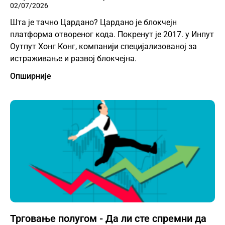
02/07/2026
Шта је тачно Цардано? Цардано је блокчејн
платформа отвореног кода. Покренут је 2017. у Инпут
Оутпут Хонг Конг, компанији специјализованој за
истраживање и развој блокчејна.
Опширније
Трговање полугом - Да ли сте спремни да