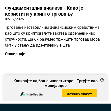
Фундаментална анализа - Како је
користити у крипто трговању
02/07/2026
Трговање нестабилним финансијским средствима
као што су криптовалуте захтева одређени ниво
стручности. Да би разумео тржиште, трговац мора
бити у стању да идентификује шта
Опширније
Копирајте најбоље инвеститоре - Тргујте као
милијардер
почните овде