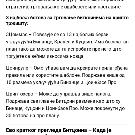
стратегије трговања које одаберете или поставите.
3 најбоља ботова за трговање биткоинима на крипто
тржишту:
3Цоммас – Повезује се са 13 најбољих берзи
укључујући Бинанце, Кракен и Куцоин. Има бесплатан
план тако да можете да га испробате пре него што
тргујете са већим износима новца.
Цоинруле – Омогућава вам да креирате прилагођена
правила или користите шаблоне. Подржава више од
10 размена укључујући Бинанце и Цоинбасе Про.
Цриптохеро – Може да управља више налога.
Подржава све главне Битцоин размене као што су
Бинаце, Куцоин и Цоинбасе Про. Може покренути до
30 ботова на про плану.
Ево кратког прегледа Битцоина – Када је