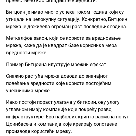
првенствено као складиште вредности.
Битцоин је имао много успеха током година који су
утицали на целокупну ситуацију. Конкретно, Битцоин
мрежа је доживела огроман раст последњих година.
Меткалфов закон, који се користи за вредновање
мрежа, каже да је квадрат базе корисника мера
вредности мреже.
Пример Битцоина илуструје мрежни ефекат
Снажно растућа мрежа доводи до значајног
повећања вредности које користи постојећим
учесницима мреже.
Иако постоји пораст улагача у биткоин, ову улогу
углавном имају компаније које покрећу развој
инфраструктуре. Ево најбољих крипто размена попут
Цоинбасе-а и компанија које креирају сопствене
производе користећи мрежу.