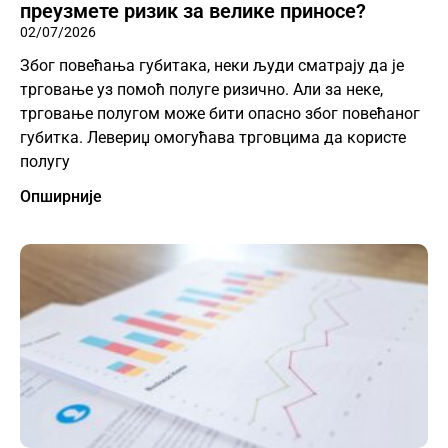
преузмете ризик за велике приносе?
02/07/2026
Због повећања губитака, неки људи сматрају да је
трговање уз помоћ полуге ризично. Али за неке,
трговање полугом може бити опасно због повећаног
губитка. Левериџ омогућава трговцима да користе
полугу
Опширније