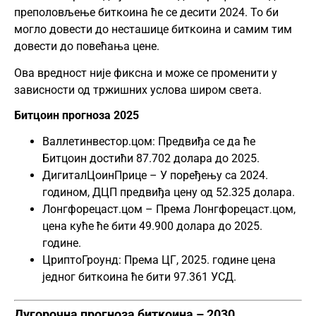
преполовљење биткоина ће се десити 2024. То би
могло довести до несташице биткоина и самим тим
довести до повећања цене.
Ова вредност није фиксна и може се променити у
зависности од тржишних услова широм света.
Битцоин прогноза 2025
Валлетинвестор.цом: Предвиђа се да ће
Битцоин достићи 87.702 долара до 2025.
ДигиталЦоинПрице – У поређењу са 2024.
годином, ДЦП предвиђа цену од 52.325 долара.
Лонгфорецаст.цом – Према Лонгфорецаст.цом,
цена куће ће бити 49.900 долара до 2025.
године.
ЦриптоГроунд: Према ЦГ, 2025. године цена
једног биткоина ће бити 97.361 УСД.
Дугорочна прогноза биткоина – 2030