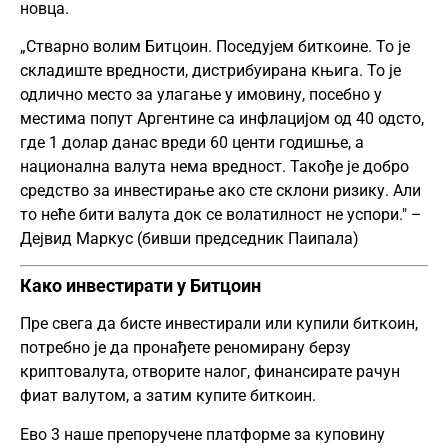
новца.
„Стварно волим Битцоин. Поседујем биткоине. То је
складиште вредности, дистрибуирана књига. То је
одлично место за улагање у имовину, посебно у
местима попут Аргентине са инфлацијом од 40 одсто,
где 1 долар данас вреди 60 центи годишње, а
национална валута нема вредност. Такође је добро
средство за инвестирање ако сте склони ризику. Али
то неће бити валута док се волатилност не успори." –
Дејвид Маркус (бивши председник Паипала)
Како инвестирати у Битцоин
Пре свега да бисте инвестирали или купили биткоин,
потребно је да пронађете реномирану берзу
криптовалута, отворите налог, финансирате рачун
фиат валутом, а затим купите биткоин.
Ево 3 наше препоручене платформе за куповину