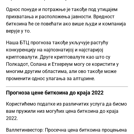
Однос понуде и потражње је такође под утицајем
прихватања и расположења јавности. Вредност
биткоина ће се повећати ако више људи и компанија
верује у то.
Наша БТЦ прогноза такође укључује растућу
конкуренцију на најпознатијој и најстаријој
криптовалути. Друге криптовалуте као што су
Полкадот, Солана и
Етхереум
могу се користити у
многим другим областима, али ово такође може
променити однос улагања за алтцоине.
Прогноза цене биткоина до краја 2022
Користићемо податке из различитих услуга да бисмо
вам пружили низ могућих цена биткоина до краја
2022.
Валлетинвестор: Просечна цена биткоина процењена