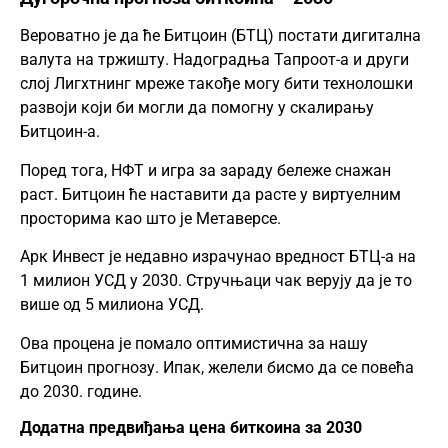
Вероватно је да ће Битцоин (БТЦ) постати дигитална
валута на тржишту. Надоградња Тапроот-а и други
слој Лигхтнинг мреже такође могу бити технолошки
развоји који би могли да помогну у скалирању
Битцоин-а.
Поред тога, НФТ и игра за зараду бележе снажан
раст. Битцоин ће наставити да расте у виртуелним
просторима као што је Метаверсе.
Арк Инвест је недавно израчунао вредност БТЦ-а на
1 милион УСД у 2030. Стручњаци чак верују да је то
више од 5 милиона УСД.
Ова процена је помало оптимистична за нашу
Битцоин прогнозу. Ипак, желели бисмо да се повећа
до 2030. године.
Додатна предвиђања цена биткоина за 2030