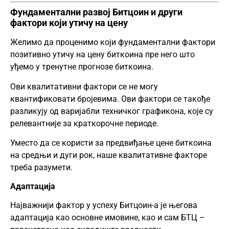
Фундаментални развој Битцоин и други
фактори који утичу на цену
Желимо да проценимо који фундаментални фактори
позитивно утичу на цену биткоина пре него што
уђемо у тренутне прогнозе биткоина.
Ови квалитативни фактори се не могу
квантификовати бројевима. Ови фактори се такође
разликују од варијабли техничког графикона, које су
релевантније за краткорочне периоде.
Уместо да се користи за предвиђање цене биткоина
на средњи и дуги рок, наше квалитативне факторе
треба разумети.
Адаптација
Најважнији фактор у успеху Битцоин-а је његова
адаптација као основне имовине, као и сам БТЦ –