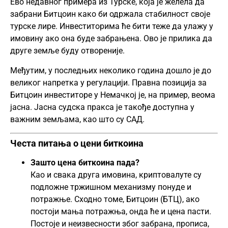
Ево недавног примера из Турске, која је желела да
забрани Битцоин како би одржала стабилност своје
турске лире. Инвеститорима ће бити теже да улажу у
имовину ако она буде забрањена. Ово је прилика да
друге земље буду отвореније.
Међутим, у последњих неколико година дошло је до
великог напретка у регулацији. Правна позиција за
Битцоин инвеститоре у Немачкој је, на пример, веома
јасна. Јасна судска пракса је такође доступна у
важним земљама, као што су САД.
Честа питања о цени биткоина
Зашто цена биткоина пада?
Као и свака друга имовина, криптовалуте су
подложне тржишном механизму понуде и
потражње. Сходно томе, Битцоин (БТЦ), ако
постоји мања потражња, онда ће и цена пасти.
Постоје и неизвесности због забрана, прописа,