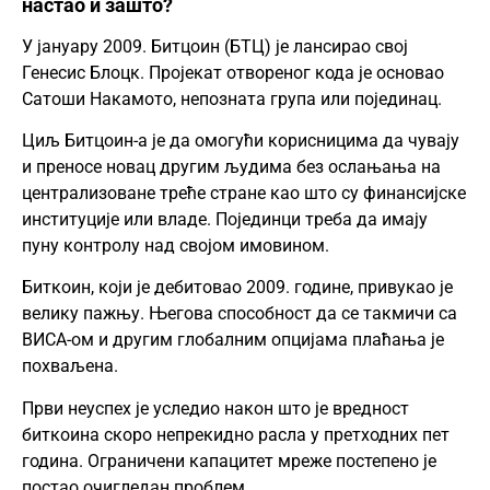
настао и зашто?
У јануару 2009. Битцоин (БТЦ) је лансирао свој
Генесис Блоцк. Пројекат отвореног кода је основао
Сатоши Накамото, непозната група или појединац.
Циљ Битцоин-а је да омогући корисницима да чувају
и преносе новац другим људима без ослањања на
централизоване треће стране као што су финансијске
институције или владе. Појединци треба да имају
пуну контролу над својом имовином.
Биткоин, који је дебитовао 2009. године, привукао је
велику пажњу. Његова способност да се такмичи са
ВИСА-ом и другим глобалним опцијама плаћања је
похваљена.
Први неуспех је уследио након што је вредност
биткоина скоро непрекидно расла у претходних пет
година. Ограничени капацитет мреже постепено је
постао очигледан проблем.