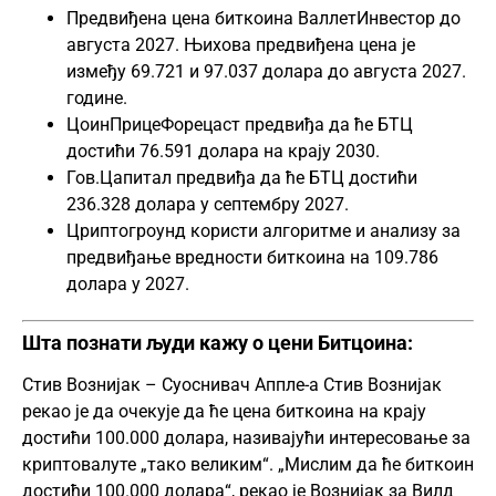
Предвиђена цена биткоина ВаллетИнвестор до
августа 2027. Њихова предвиђена цена је
између 69.721 и 97.037 долара до августа 2027.
године.
ЦоинПрицеФорецаст предвиђа да ће БТЦ
достићи 76.591 долара на крају 2030.
Гов.Цапитал предвиђа да ће БТЦ достићи
236.328 долара у септембру 2027.
Цриптогроунд користи алгоритме и анализу за
предвиђање вредности биткоина на 109.786
долара у 2027.
Шта познати људи кажу о цени Битцоина:
Стив Вознијак – Суоснивач Аппле-а Стив Вознијак
рекао је да очекује да ће цена биткоина на крају
достићи 100.000 долара, називајући интересовање за
криптовалуте „тако великим“. „Мислим да ће биткоин
достићи 100.000 долара“, рекао је Вознијак за Вилд