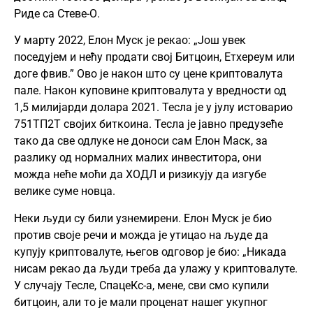
Риде са Стеве-О.
У марту 2022, Елон Муск је рекао: „Још увек
поседујем и нећу продати свој Битцоин, Етхереум или
доге
фвив.” Ово је након што су цене криптовалута
пале. Након куповине криптовалута у вредности од
1,5 милијарди долара 2021. Тесла је у јулу истоварио
751ТП2Т својих биткоина. Тесла је јавно предузеће
тако да све одлуке не доноси сам Елон Маск, за
разлику од нормалних малих инвеститора, они
можда неће моћи да ХОДЛ и ризикују да изгубе
велике суме новца.
Неки људи су били узнемирени. Елон Муск је био
против своје речи и можда је утицао на људе да
купују криптовалуте, његов одговор је био: „Никада
нисам рекао да људи треба да улажу у криптовалуте.
У случају Тесле, СпацеКс-а, мене, сви смо купили
битцоин, али то је мали проценат нашег укупног