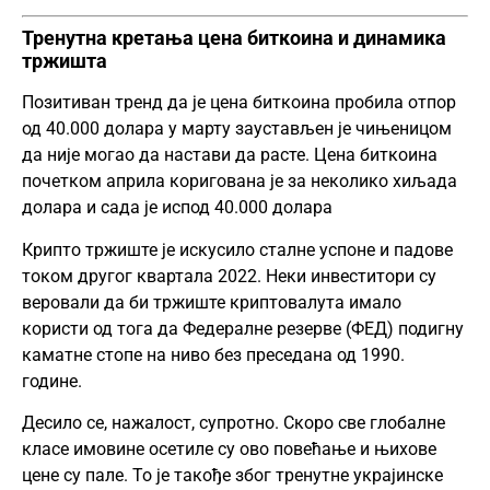
Тренутна кретања цена биткоина и динамика
тржишта
Позитиван тренд да је цена биткоина пробила отпор
од 40.000 долара у марту заустављен је чињеницом
да није могао да настави да расте. Цена биткоина
почетком априла коригована је за неколико хиљада
долара и сада је испод 40.000 долара
Крипто тржиште је искусило сталне успоне и падове
током другог квартала 2022. Неки инвеститори су
веровали да би тржиште криптовалута имало
користи од тога да Федералне резерве (ФЕД) подигну
каматне стопе на ниво без преседана од 1990.
године.
Десило се, нажалост, супротно. Скоро све глобалне
класе имовине осетиле су ово повећање и њихове
цене су пале. То је такође због тренутне украјинске