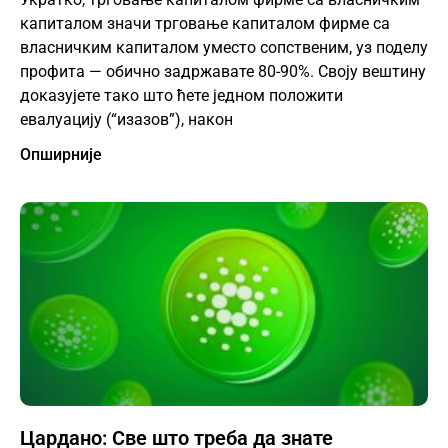
капиталом значи трговање капиталом фирме са
власничким капиталом уместо сопственим, уз поделу
профита — обично задржавате 80-90%. Своју вештину
доказујете тако што ћете једном положити
евалуацију (“изазов”), након
Опширније
Цардано: Све што треба да знате