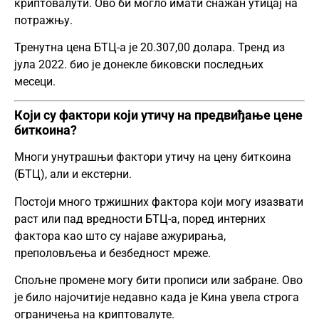
криптовалути. Ово би могло имати снажан утицај на
потражњу.
Тренутна цена БТЦ-а је 20.307,00 долара. Тренд из
јула 2022. био је донекле биковски последњих
месеци.
Који су фактори који утичу на предвиђање цене
биткоина?
Многи унутрашњи фактори утичу на цену биткоина
(БТЦ), али и екстерни.
Постоји много тржишних фактора који могу изазвати
раст или пад вредности БТЦ-а, поред интерних
фактора као што су најаве ажурирања,
преполовљења и безбедност мреже.
Спољне промене могу бити прописи или забране. Ово
је било најочитије недавно када је Кина увела строга
ограничења на криптовалуте.