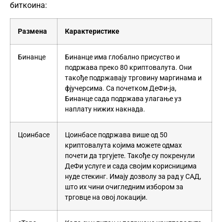
биткоина:
Размена
Карактеристике
Бинанце
Бинанце има глобално присуство и
подржава преко 80 криптовалута. Они
такође подржавају трговину маргинама и
фјучерсима. Са почетком ДеФи-ја,
Бинанце сада подржава улагање уз
наплату нижих накнада.
Цоинбасе
Цоинбасе подржава више од 50
криптовалута којима можете одмах
почети да тргујете. Такође су покренули
ДеФи услуге и сада својим корисницима
нуде стекинг. Имају дозволу за рад у САД,
што их чини очигледним избором за
трговце на овој локацији.