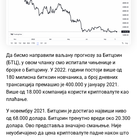
Да бисмо направили ваљану прогнозу за Битцоин
(БТЦ), у овом чланку смо испитали чињенице и
бројке о Битцоину. У 2022. години постоји више од
180 милиона биткоин новчаника, а број дневних
трансакција премашио је 400.000 у јануару 2021.
Више од 18.000 компанија користи криптовалуте као
плаћање.
У новембру 2021. Битцоин је достигао највиши ниво
од 68.000 долара. Битцоин тренутно вреди око 20.300
долара. Ово представља значајно смањење. Није
неуобичајено да цена криптовалуте падне након што