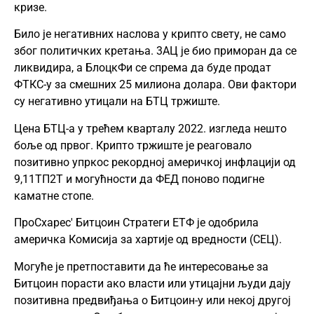
кризе.
Било је негативних наслова у крипто свету, не само
због политичких кретања. 3АЦ је био приморан да се
ликвидира, а БлоцкФи се спрема да буде продат
ФТКС-у за смешних 25 милиона долара. Ови фактори
су негативно утицали на БТЦ тржиште.
Цена БТЦ-а у трећем кварталу 2022. изгледа нешто
боље од првог. Крипто тржиште је реаговало
позитивно упркос рекордној америчкој инфлацији од
9,11ТП2Т и могућности да ФЕД поново подигне
каматне стопе.
ПроСхарес' Битцоин Стратеги ЕТФ је одобрила
америчка Комисија за хартије од вредности (СЕЦ).
Могуће је претпоставити да ће интересовање за
Битцоин порасти ако власти или утицајни људи дају
позитивна предвиђања о Битцоин-у или некој другој