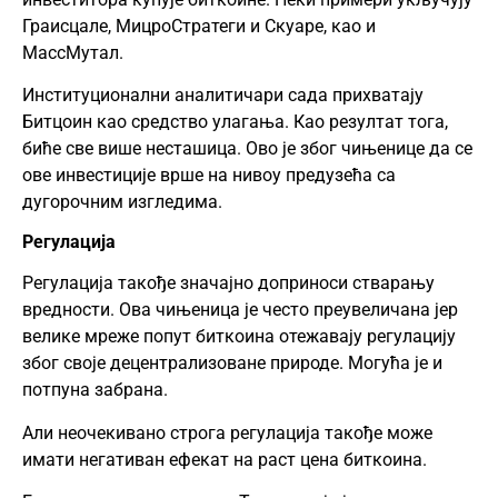
Граисцале, МицроСтратеги и Скуаре, као и
МассМутал.
Институционални аналитичари сада прихватају
Битцоин као средство улагања. Као резултат тога,
биће све више несташица. Ово је због чињенице да се
ове инвестиције врше на нивоу предузећа са
дугорочним изгледима.
Регулација
Регулација такође значајно доприноси стварању
вредности. Ова чињеница је често преувеличана јер
велике мреже попут биткоина отежавају регулацију
због своје децентрализоване природе. Могућа је и
потпуна забрана.
Али неочекивано строга регулација такође може
имати негативан ефекат на раст цена биткоина.