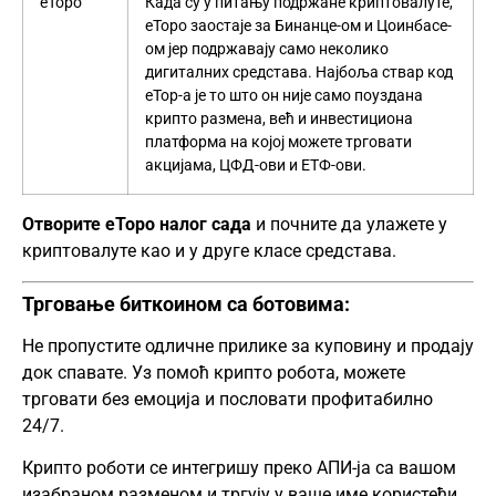
еТоро
Када су у питању подржане криптовалуте,
еТоро заостаје за Бинанце-ом и Цоинбасе-
ом јер подржавају само неколико
дигиталних средстава. Најбоља ствар код
еТор-а је то што он није само поуздана
крипто размена, већ и инвестициона
платформа на којој можете трговати
акцијама,
ЦФД-ови
и ЕТФ-ови.
Отворите еТоро налог сада
и почните да улажете у
криптовалуте као и у друге класе средстава.
Трговање биткоином са ботовима:
Не пропустите одличне прилике за куповину и продају
док спавате. Уз помоћ крипто робота, можете
трговати без емоција и пословати профитабилно
24/7.
Крипто роботи се интегришу преко АПИ-ја са вашом
изабраном разменом и тргују у ваше име користећи