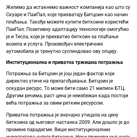
Желимо да истакнемо важност компанија као што су
Скуаре и ПаиПал, које прихватају Битцоин као начин
плаћања. Такође можете купити биткоине користећи
ПаиПал. Позитивну адаптацију технологије омогућио
је и Тесла, који је прихватио биткоин за плаћање
возила и услуга. Произвођач електричних
аутомобила је тренутно суспендовао ову опцију.
Институционална и приватна тржишна потражња
Потражња за Битцоин је још један фактор који
директно утиче на прилагођавање. Битцоин је
оскудан ресурс. То може бити само 21 милион БТЦ.
Другим речима, раст цена је неизбежан када постоји
већа потражња за овим ретким ресурсом.
Приватна потражња је значајно утицала на цену
биткоина од његовог настанка 2009. Али дошло је до
промене парадигме. Више институционалних
инвеститора купује биткоине. Неки примери укључују