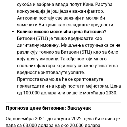
сукоба и забрана влада попут Кине. Растућа
конкуренција је још један важан фактор.
Алткоини постају све важнији и могли би
заменити Битцоин као складиште вредности.
Колико високо може ићи цена биткоина?
Битцоин (БТЦ) је тешко вредновати као
дигиталну имовину. Мишљења стручњака се не
разликују толико за Битцоин (БТЦ) као за било
коју другу имовину. Такође постоји много
спољних фактора који могу снажно утицати на
вредност криптовалуте уопште.
Претпостављамо да ће се криптовалуте
прилагодити и на крају постати мејнстрим. Цена
од 100.000 долара или више је могућа до 2030.
Прогноза цене биткоина: Закључак
Од новембра 2021. до августа 2022. цена биткоина је
пала са 68.000 долара на око 20.000 долара.