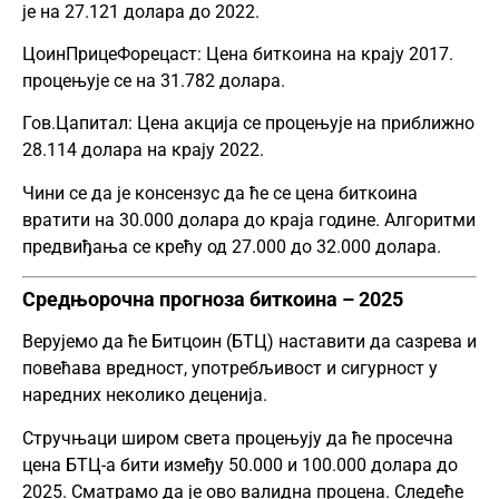
је на 27.121 долара до 2022.
ЦоинПрицеФорецаст: Цена биткоина на крају 2017.
процењује се на 31.782 долара.
Гов.Цапитал: Цена акција се процењује на приближно
28.114 долара на крају 2022.
Чини се да је консензус да ће се цена биткоина
вратити на 30.000 долара до краја године. Алгоритми
предвиђања се крећу од 27.000 до 32.000 долара.
Средњорочна прогноза биткоина – 2025
Верујемо да ће Битцоин (БТЦ) наставити да сазрева и
повећава вредност, употребљивост и сигурност у
наредних неколико деценија.
Стручњаци широм света процењују да ће просечна
цена БТЦ-а бити између 50.000 и 100.000 долара до
2025. Сматрамо да је ово валидна процена. Следеће