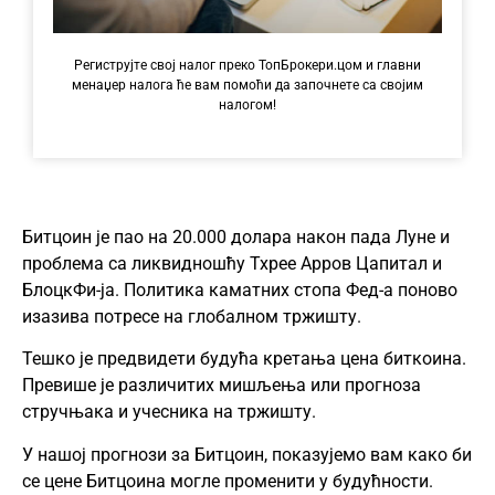
Региструјте свој налог преко ТопБрокери.цом и главни
менаџер налога ће вам помоћи да започнете са својим
налогом!
Битцоин је пао на 20.000 долара након пада Луне и
проблема са ликвидношћу Тхрее Арров Цапитал и
БлоцкФи-ја. Политика каматних стопа Фед-а поново
изазива потресе на глобалном тржишту.
Тешко је предвидети будућа кретања цена биткоина.
Превише је различитих мишљења или прогноза
стручњака и учесника на тржишту.
У нашој прогнози за Битцоин, показујемо вам како би
се цене Битцоина могле променити у будућности.