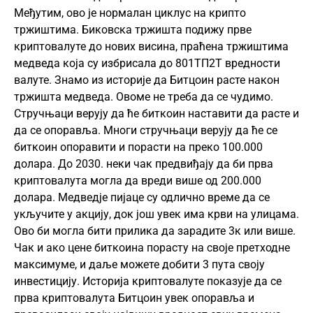
Међутим, ово је нормалан циклус на крипто
тржиштима. Биковска тржишта подижу прве
криптовалуте до нових висина, праћена тржиштима
медведа која су избрисала до 801ТП2Т вредности
валуте. Знамо из историје да Битцоин расте након
тржишта медведа. Овоме не треба да се чудимо.
Стручњаци верују да ће биткоин наставити да расте и
да се опоравља. Многи стручњаци верују да ће се
биткоин опоравити и порасти на преко 100.000
долара. До 2030. неки чак предвиђају да би прва
криптовалута могла да вреди више од 200.000
долара. Медведје пијаце су одлично време да се
укључите у акцију, док још увек има крви на улицама.
Ово би могла бити прилика да зарадите 3к или више.
Чак и ако цене биткоина порасту на своје претходне
максимуме, и даље можете добити 3 пута своју
инвестицију. Историја криптовалуте показује да се
прва криптовалута Битцоин увек опоравља и