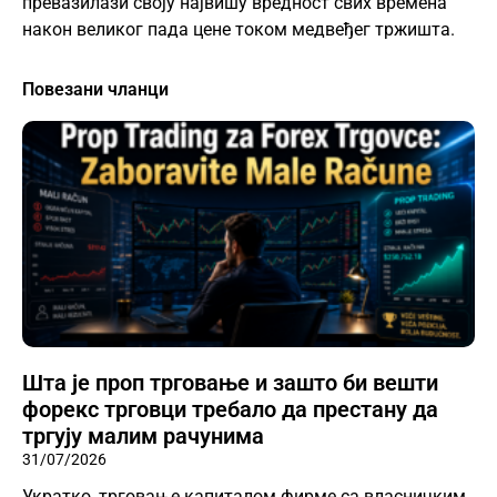
превазилази своју највишу вредност свих времена
након великог пада цене током медвеђег тржишта.
Повезани чланци
Шта је проп трговање и зашто би вешти
форекс трговци требало да престану да
тргују малим рачунима
31/07/2026
Укратко, трговање капиталом фирме са власничким