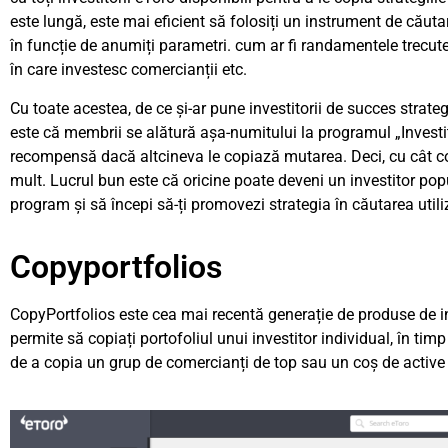
este lungă, este mai eficient să folosiți un instrument de căutar
în funcție de anumiți parametri. cum ar fi randamentele trecute, 
în care investesc comercianții etc.
Cu toate acestea, de ce și-ar pune investitorii de succes strateg
este că membrii se alătură așa-numitului la programul „Investi
recompensă dacă altcineva le copiază mutarea. Deci, cu cât c
mult. Lucrul bun este că oricine poate deveni un investitor popul
program și să începi să-ți promovezi strategia în căutarea utili
Copyportfolios
CopyPortfolios este cea mai recentă generație de produse de in
permite să copiați portofoliul unui investitor individual, în tim
de a copia un grup de comercianți de top sau un coș de active e