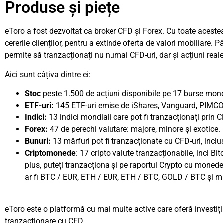
Produse și piețe
eToro a fost dezvoltat ca broker CFD și Forex. Cu toate acestea,
cererile clienților, pentru a extinde oferta de valori mobiliare. 
permite să tranzacționați nu numai
CFD-uri
, dar și acțiuni rea
Aici sunt câțiva dintre ei:
Stoc
peste 1.500 de acțiuni disponibile pe 17 burse mon
ETF-uri:
145 ETF-uri emise de iShares, Vanguard, PIMCO
Indici:
13 indici mondiali care pot fi tranzacționați prin C
Forex:
47 de perechi valutare: majore, minore și exotice.
Bunuri:
13 mărfuri pot fi tranzacționate cu CFD-uri, inclus
Criptomonede
: 17
cripto
valute tranzacționabile, incl
Bit
plus, puteți tranzacționa și pe raportul Crypto cu monede
ar fi BTC / EUR, ETH / EUR, ETH / BTC, GOLD / BTC și mul
eToro este o platformă cu mai multe active care oferă investiți
tranzacționare cu CFD.