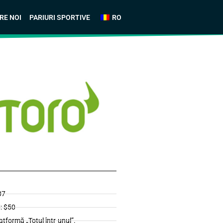
RE NOI
PARIURI SPORTIVE
RO
07
: $50
formă „Totul într-unul”.