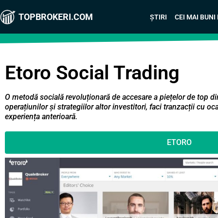
TOPBROKERI.COM
ȘTIRI
CEI MAI BUNI
Etoro Social Trading
O metodă socială revoluționară de accesare a piețelor de top din
operațiunilor și strategiilor altor investitori, faci tranzacții cu o
experiența anterioară.
ETORO