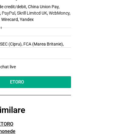
e credit/debit, China Union Pay,
r, PayPal, Skrill Limited UK, WebMoney,
, Wirecard, Yandex
0+
EC (Cipru), FCA (Marea Britanie),
a
chat live
ETORO
imilare
ETORO
monede