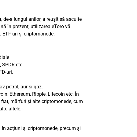
 de-a lungul anilor, a reușit să asculte
Până în prezent, utilizarea eToro vă
le, ETF-uri și criptomonede.
diale
, SPDR etc.
FD-uri.
iv petrol, aur și gaz.
coin
,
Ethereum
, Ripple,
Litecoin
etc. În
 fiat, mărfuri și alte criptomonede, cum
te altele.
i în acțiuni și criptomonede, precum și