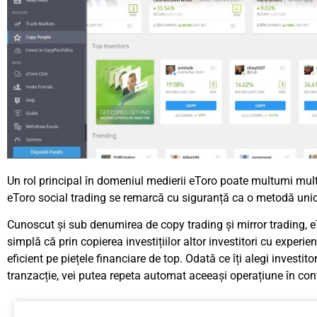
Un rol principal în domeniul medierii
eToro
poate multumi multor
eToro social trading se remarcă cu siguranță ca o metodă unică
Cunoscut și sub denumirea de copy trading și mirror trading, e
simplă că prin copierea investițiilor altor investitori cu experie
eficient pe piețele financiare de top. Odată ce îți alegi investit
tranzacție, vei putea repeta automat aceeași operațiune în cont