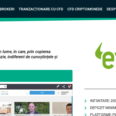
 BROKERI
TRANZACȚIONARE CU CFD
CFD CRIPTOMONEDE
DESP
 lume, în care, prin copierea
cazie, indiferent de cunoștințele și
INFIINTARE: 20
DEPOZIT MINIM
PLATFORME: Plat