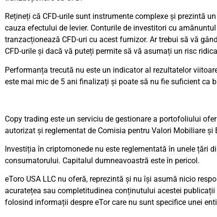
Rețineți că CFD-urile sunt instrumente complexe și prezintă un r
cauza efectului de levier. Conturile de investitori cu amănuntu
tranzacționează CFD-uri cu acest furnizor. Ar trebui să vă gân
CFD-urile și dacă vă puteți permite să vă asumați un risc ridicat
Performanța trecută nu este un indicator al rezultatelor viitoar
este mai mic de 5 ani finalizați și poate să nu fie suficient ca b
Copy trading este un serviciu de gestionare a portofoliului ofer
autorizat și reglementat de Comisia pentru Valori Mobiliare și 
Investiția în criptomonede nu este reglementată în unele țări di
consumatorului. Capitalul dumneavoastră este în pericol.
eToro USA LLC nu oferă, reprezintă și nu își asumă nicio respo
acuratețea sau completitudinea conținutului acestei publicații 
folosind informații despre eTor care nu sunt specifice unei enti