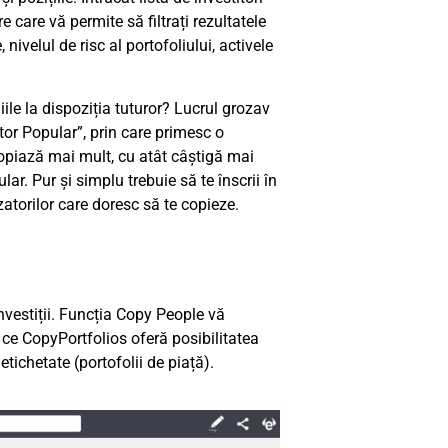
e care vă permite să filtrați rezultatele
nivelul de risc al portofoliului, activele
iile la dispoziția tuturor? Lucrul grozav
tor Popular”, prin care primesc o
opiază mai mult, cu atât câștigă mai
ar. Pur și simplu trebuie să te înscrii în
zatorilor care doresc să te copieze.
vestiții. Funcția Copy People vă
p ce CopyPortfolios oferă posibilitatea
tichetate (portofolii de piață).