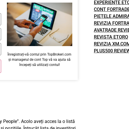
EXPERIENȚE ET
CONT FORTRAD
PIEȚELE ADMIR
REVIZIA FORTR
AVATRADE REVI
REVISTA ETORO
REVIZIA XM.CO
PLUS500 REVIE
Înregistrați-vă contul prin TopBrokeri.com
și managerul de cont Top vă va ajuta să
începeți să utilizați contul!
y People”. Acolo aveți acces la o listă
și pozițiile. Întrucât lista de investitori