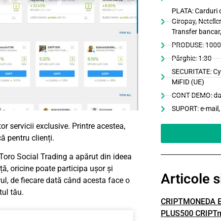
PLATA: Carduri d
Giropay, Netelle
Transfer bancar
PRODUSE: 100
Pârghie: 1:30
SECURITATE: CyS
MiFID (UE)
CONT DEMO: d
SUPORT: e-mail, 
 servicii exclusive. Printre acestea,
 pentru clienți.
Toro Social Trading a apărut din ideea
nță, oricine poate participa ușor și
Articole s
orul, de fiecare dată când acesta face o
ul tău.
CRIPTMONEDA 
PLUS500 CRIPT