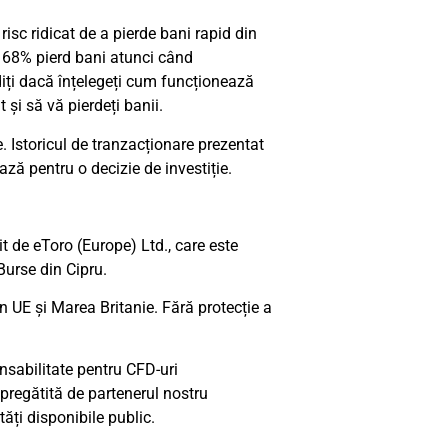
isc ridicat de a pierde bani rapid din
l 68% pierd bani atunci când
diți dacă înțelegeți cum funcționează
 și să vă pierdeți banii.
e. Istoricul de tranzacționare prezentat
ază pentru o decizie de investiție.
it de eToro (Europe) Ltd., care este
Burse din Cipru.
n UE și Marea Britanie. Fără protecție a
nsabilitate pentru CFD-uri
pregătită de partenerul nostru
tăți disponibile public.