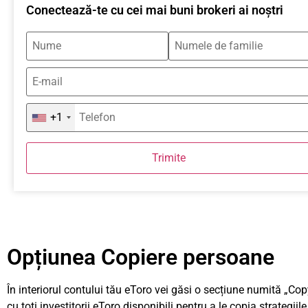
Conectează-te cu cei mai buni brokeri ai noștri
+1
Trimite
Opțiunea Copiere persoane
În interiorul contului tău eToro vei găsi o secțiune numită „Cop
cu toți investitorii eToro disponibili pentru a le copia strategiile 