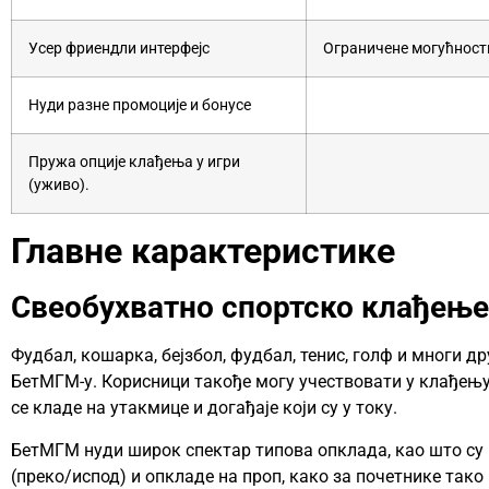
Усер фриендли интерфејс
Ограничене могућнос
Нуди разне промоције и бонусе
Пружа опције клађења у игри
(уживо).
Главне карактеристике
Свеобухватно спортско клађење
Фудбал, кошарка, бејзбол, фудбал, тенис, голф и многи д
БетМГМ-у. Корисници такође могу учествовати у клађењ
се кладе на утакмице и догађаје који су у току.
БетМГМ нуди широк спектар типова опклада, као што су 
(преко/испод) и опкладе на проп, како за почетнике тако 