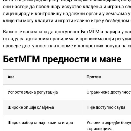
они настоје да побољшају искуство клађења и играња св
лиценцирају и контролишу надлежни органи у земљама у к
клијенти могу кладити и играти казино игре у безбедном
Важно је запамтити да доступност БетМГМ-а варира у зав
складу са државним правилима и прописима који регулиш
провере доступност платформе и конкретних понуда на 
БетМГМ предности и мане
Авг
Против
Успостављена репутација
Ограничена доступнос
Широке опције клађења
Није доступно свуда
Широк избор онлајн казино игара
Услови и одредбе бону
корисницима.