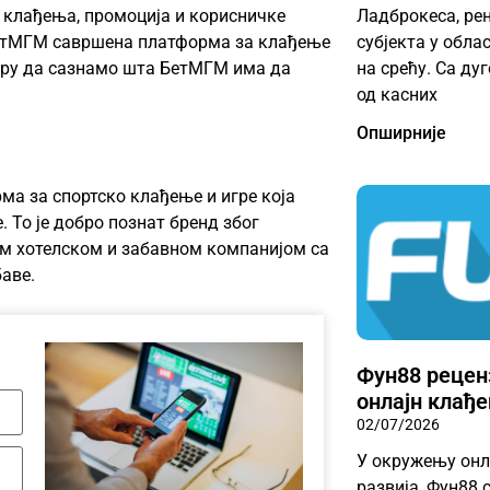
Ладброкеса, ре
 клађења, промоција и корисничке
субјекта у обла
БетМГМ савршена платформа за клађење
на срећу. Са ду
туру да сазнамо шта БетМГМ има да
од касних
Опширније
ма за спортско клађење и игре која
. То је добро познат бренд због
м хотелском и забавном компанијом са
аве.
Фун88 реценз
онлајн клађ
02/07/2026
У окружењу онла
развија, Фун88 