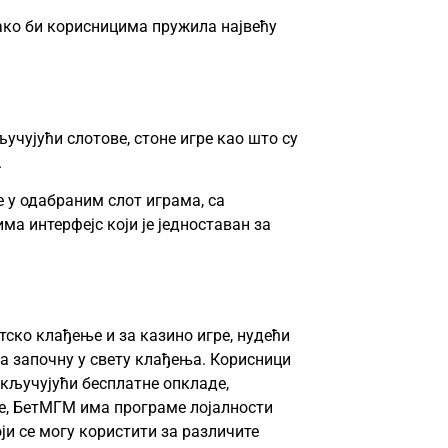
ако би корисницима пружила највећу
учујући слотове, стоне игре као што су
.
 у одабраним слот играма, са
ма интерфејс који је једноставан за
ско клађење и за казино игре, нудећи
а започну у свету клађења. Корисници
укључујући бесплатне опкладе,
е, БетМГМ има програме лојалности
ји се могу користити за различите