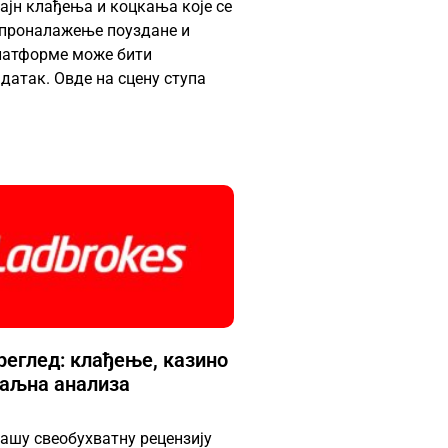
ајн клађења и коцкања које се
, проналажење поуздане и
латформе може бити
датак. Овде на сцену ступа
реглед: клађење, казино
таљна анализа
ашу свеобухватну рецензију