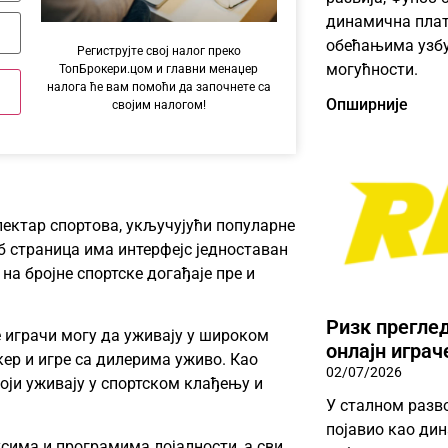
динамична плат
обећањима узбу
Региструјте свој налог преко
могућности.
ТопБрокери.цом и главни менаџер
налога ће вам помоћи да започнете са
Опширније
својим налогом!
ектар спортова, укључујући популарне
еб страница има интерфејс једноставан
а бројне спортске догађаје пре и
Ризк прегле
 играчи могу да уживају у широком
онлајн играч
кер и игре са дилерима уживо. Као
02/07/2026
оји уживају у спортском клађењу и
У сталном разво
појавио као дин
сима и програмима лојалности, а сви