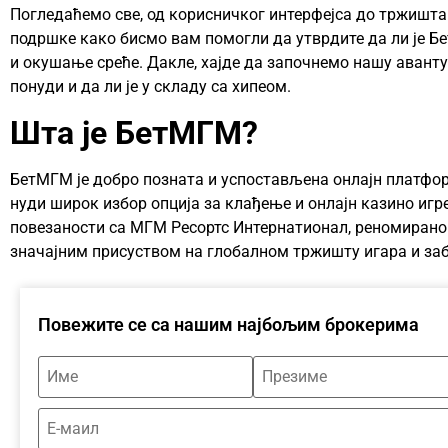
Погледаћемо све, од корисничког интерфејса до тржишта
подршке како бисмо вам помогли да утврдите да ли је 
и окушање среће. Дакле, хајде да започнемо нашу аван
понуди и да ли је у складу са хипеом.
Шта је БетМГМ?
БетМГМ је добро позната и успостављена онлајн платфор
нуди широк избор опција за клађење и онлајн казино игре
повезаности са МГМ Ресортс Интернатионал, реномирано
значајним присуством на глобалном тржишту игара и заб
Повежите се са нашим најбољим брокерима