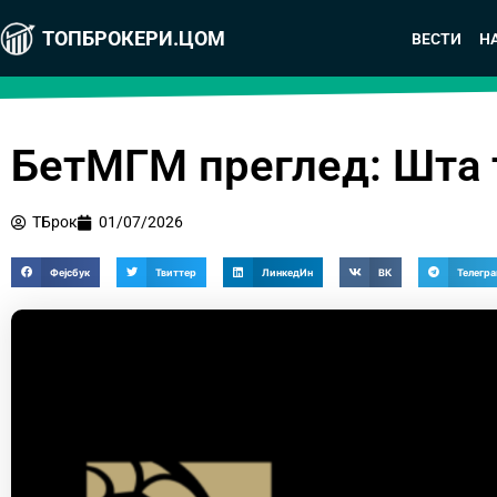
ТОПБРОКЕРИ.ЦОМ
ВЕСТИ
Н
БетМГМ преглед: Шта 
ТБрок
01/07/2026
Фејсбук
Твиттер
ЛинкедИн
ВК
Телегр