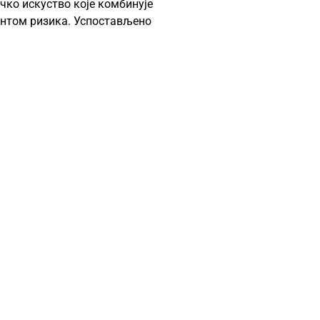
чко искуство које комбинује
ентом ризика. Успостављено