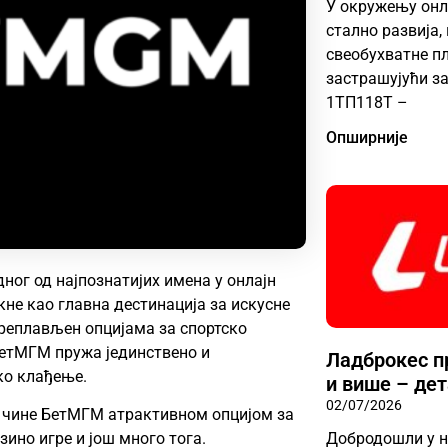
У окружењу онл
стално развија
свеобухватне п
застрашујући за
1ТП118Т –
Опширније
ног од најпознатијих имена у онлајн
кне као главна дестинација за искусне
преплављен опцијама за спортско
БетМГМ пружа јединствено и
Ладброкес п
ко клађење.
и више – де
02/07/2026
и чине БетМГМ атрактивном опцијом за
Добродошли у н
зино игре и још много тога.