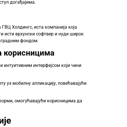
ступ догађајима.
 ГВЦ Холдингс, иста компанија која
и исти врхунски софтвер и нуди широк
наградним фондом.
а корисницима
и интуитивним интерфејсом који чини
ету уз мобилну апликацију, повећавајући
тформи, омогућавајући корисницима да
ије