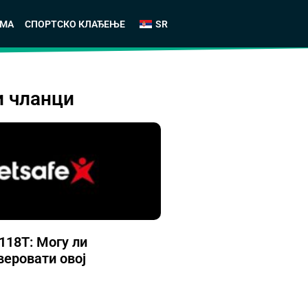
АМА
СПОРТСКО КЛАЂЕЊЕ
SR
и чланци
118Т: Могу ли
веровати овој