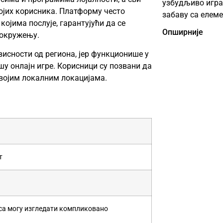
узбудљиво игра
ојих корисника. Платформу често
забаву са елем
ојима послује, гарантујући да се
Опширније
 окружењу.
исности од региона, јер функционише у
у онлајн игре. Корисници су позвани да
својим локалним локацијама.
т
са могу изгледати компликовано