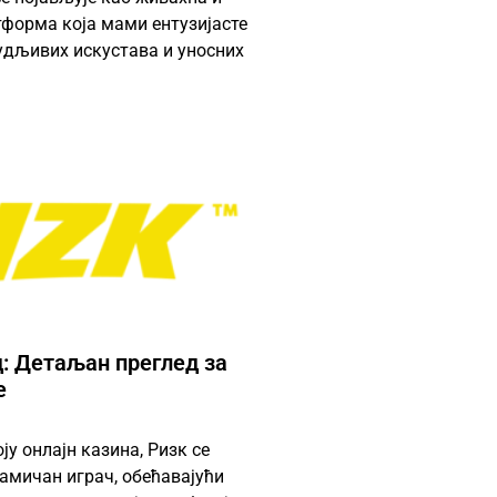
форма која мами ентузијасте
дљивих искустава и уносних
д: Детаљан преглед за
е
ју онлајн казина, Ризк се
амичан играч, обећавајући