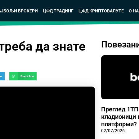
АЈБОЉИ БРОКЕРИ
ЦФД ТРАДИНГ
ЦФД КРИПТОВАЛУТЕ
О Н
треба да знате
Повезан
ам
ВхатсАпп
Преглед 1ТП
кладионици 
платформи?
02/07/2026