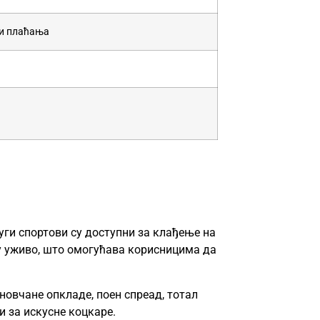
ти плаћања
руги спортови су доступни за клађење на
у уживо, што омогућава корисницима да
новчане опкладе, поен спреад, тотал
и за искусне коцкаре.