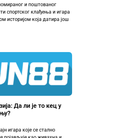
номираног и поштованог
сти спортског клађења и игара
гом историјом која датира још
ија: Да ли је то кец у
ењу?
јн игара које се стално
се појављује као живахна и