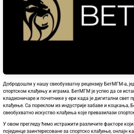
Добродошли у нашу свеобухватну рецензију БетМГМ-а, јед
спортском клађењу и играма. БетМГМ је успео да се иста
кладионичаре и почетнике у ери када је дигитални свет 
клађење. Са пореклом из индустрије забаве и коцкања, 
свеобухватно искуство клађења које превазилази спортс
У овом прегледу ћемо истражити различите факторе кој
појединце заинтересоване за спортско клађење, онлајн ка