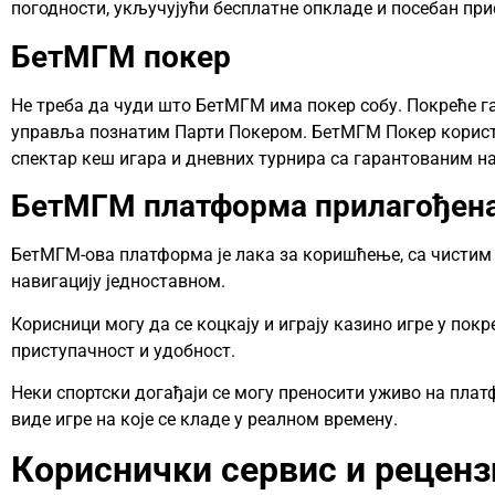
погодности, укључујући бесплатне опкладе и посебан при
БетМГМ покер
Не треба да чуди што БетМГМ има покер собу. Покреће га
управља познатим Парти Покером. БетМГМ Покер корист
спектар кеш игара и дневних турнира са гарантованим 
БетМГМ платформа прилагођен
БетМГМ-ова платформа је лака за коришћење, са чистим 
навигацију једноставном.
Корисници могу да се коцкају и играју казино игре у покр
приступачност и удобност.
Неки спортски догађаји се могу преносити уживо на пла
виде игре на које се кладе у реалном времену.
Кориснички сервис и реценз