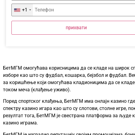
+1
прихвати
БетМГМ омогућава корисницима да се кладе на широк сп
изборе као што су фудбал, кошарка, бејзбол и фудбал. В
за коришћење који омогућава кладионицима да се кладе н
током меча (клађење уживо).
Поред спортског клађења, БетМГМ има онлајн казино где
спектру казино игара као што су слотови, столне игре, по
резултат тога, БетМГМ је свестрана платформа за људе к
казино играма.
БетМГМ је изградио репутацију својим промоцијама, бону