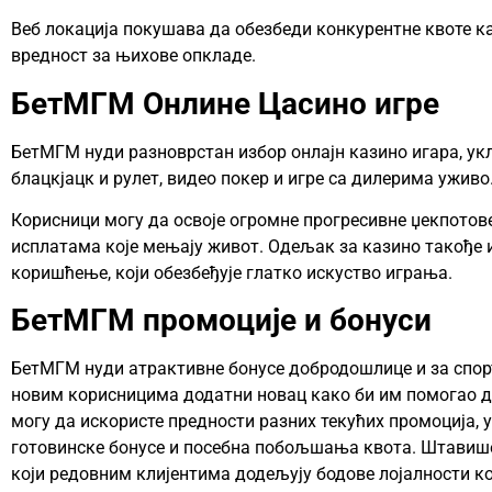
Веб локација покушава да обезбеди конкурентне квоте к
вредност за њихове опкладе.
БетМГМ Онлине Цасино игре
БетМГМ нуди разноврстан избор онлајн казино игара, укљ
блацкјацк и рулет, видео покер и игре са дилерима уживо
Корисници могу да освоје огромне прогресивне џекпотове
исплатама које мењају живот. Одељак за казино такође и
коришћење, који обезбеђује глатко искуство играња.
БетМГМ промоције и бонуси
БетМГМ нуди атрактивне бонусе добродошлице и за спорт
новим корисницима додатни новац како би им помогао д
могу да искористе предности разних текућих промоција, 
готовинске бонусе и посебна побољшања квота. Штавиш
који редовним клијентима додељују бодове лојалности ко