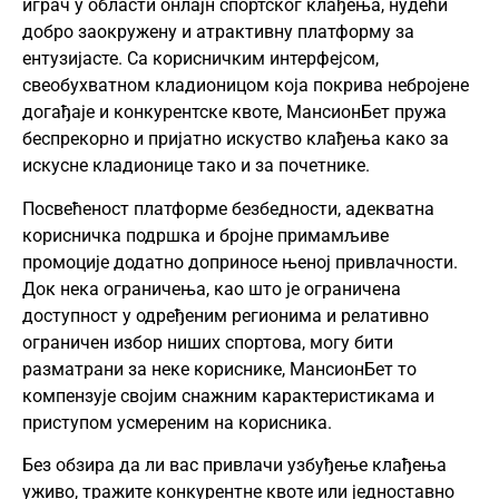
играч у области онлајн спортског клађења, нудећи
добро заокружену и атрактивну платформу за
ентузијасте. Са корисничким интерфејсом,
свеобухватном кладионицом која покрива небројене
догађаје и конкурентске квоте, МансионБет пружа
беспрекорно и пријатно искуство клађења како за
искусне кладионице тако и за почетнике.
Посвећеност платформе безбедности, адекватна
корисничка подршка и бројне примамљиве
промоције додатно доприносе њеној привлачности.
Док нека ограничења, као што је ограничена
доступност у одређеним регионима и релативно
ограничен избор ниших спортова, могу бити
разматрани за неке кориснике, МансионБет то
компензује својим снажним карактеристикама и
приступом усмереним на корисника.
Без обзира да ли вас привлачи узбуђење клађења
уживо, тражите конкурентне квоте или једноставно