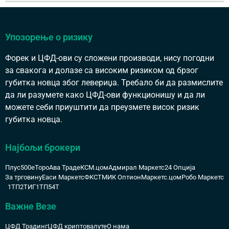
Упозорење о ризику
Форек и ЦФД-ови су сложени производи, нису погодни
за свакога и долазе са високим ризиком од брзог
губитка новца због левериџа. Требало би да размислите
да ли разумете како ЦФД-ови функционишу и да ли
можете себи приуштити да преузмете висок ризик
губитка новца.
Најбољи брокери
Плус500
еТоро
Ава Траде
КСМ.цом
Адмирал Маркетс
24 Опција
За трговину
Еаси Маркетс
ФКСТМ
ИК Оптион
Маркетс.цом
Робо Маркетс
1ТП2Т
ИГ
1ТП54Т
Важне Везе
ЦФД Традинг
ЦФД криптовалуте
О нама