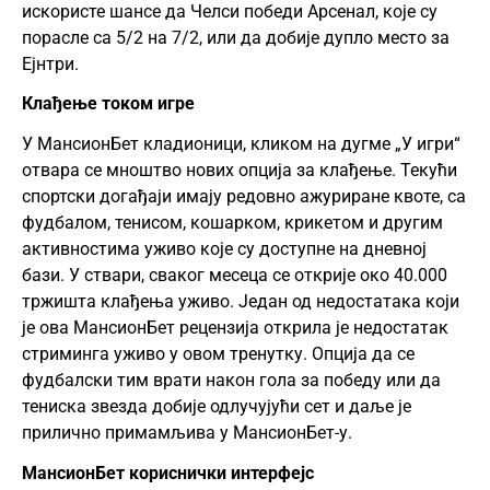
искористе шансе да Челси победи Арсенал, које су
порасле са 5/2 на 7/2, или да добије дупло место за
Ејнтри.
Клађење током игре
У МансионБет кладионици, кликом на дугме „У игри“
отвара се мноштво нових опција за клађење. Текући
спортски догађаји имају редовно ажуриране квоте, са
фудбалом, тенисом, кошарком, крикетом и другим
активностима уживо које су доступне на дневној
бази. У ствари, сваког месеца се открије око 40.000
тржишта клађења уживо. Један од недостатака који
је ова МансионБет рецензија открила је недостатак
стриминга уживо у овом тренутку. Опција да се
фудбалски тим врати након гола за победу или да
тениска звезда добије одлучујући сет и даље је
прилично примамљива у МансионБет-у.
МансионБет кориснички интерфејс