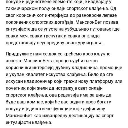
понуде и јединствене елементе који је издвајају у
такмичарском пољу онлајн спортског клађења. Од
свог корисничког интерфејса до разноврсне лепезе
покривених спортских догађаја, МансионБет позива
ентузијасте да се упусте на узбудљиво путовање где
сваки меч, сваки тренутак и свака опклада
представљају неупоредиву авантуру играња.
Придружите нам се док се крећемо кроз кључне
аспекте МансионБет-а, процењујући његов
кориснички интерфејс, дубину кладионица, промоције
и укупан квалитет искуства клађења. Било да сте
искусан кладионичар који тражи нову платформу или
почетник који жели да истражује свет онлајн
спортског клађења, ова рецензија има за циљ да
буде ваш компас, који ће вас водити кроз богату
понуду и јединствене функције које дефинишу
МансионБет као изванредну дестинацију за спорт
ентузијасти клађења.