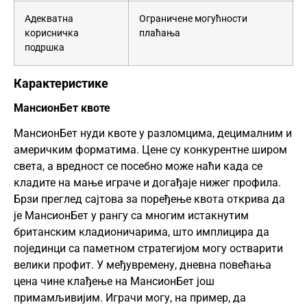
Адекватна
Ограничене могућности
корисничка
плаћања
подршка
Карактеристике
МансионБет квоте
МансионБет нуди квоте у разломцима, децималним и
америчким форматима. Цене су конкурентне широм
света, а вредност се посебно може наћи када се
кладите на мање играче и догађаје нижег профила.
Брзи преглед сајтова за поређење квота открива да
је МансионБет у рангу са многим истакнутим
британским кладионичарима, што имплицира да
појединци са паметном стратегијом могу остварити
велики профит. У међувремену, дневна повећања
цена чине клађење на МансионБет још
примамљивијим. Играчи могу, на пример, да