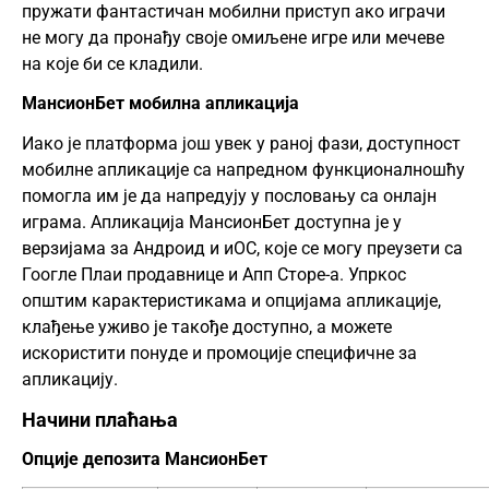
пружати фантастичан мобилни приступ ако играчи
не могу да пронађу своје омиљене игре или мечеве
на које би се кладили.
МансионБет мобилна апликација
Иако је платформа још увек у раној фази, доступност
мобилне апликације са напредном функционалношћу
помогла им је да напредују у пословању са онлајн
играма. Апликација МансионБет доступна је у
верзијама за Андроид и иОС, које се могу преузети са
Гоогле Плаи продавнице и Апп Сторе-а. Упркос
општим карактеристикама и опцијама апликације,
клађење уживо је такође доступно, а можете
искористити понуде и промоције специфичне за
апликацију.
Начини плаћања
Опције депозита МансионБет