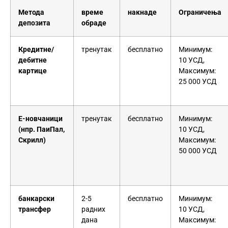
Метода
време
накнаде
Ограничења
депозита
обраде
Кредитне/
тренутак
бесплатно
Минимум:
дебитне
10 УСД,
картице
Максимум:
25 000 УСД
Е-новчаници
тренутак
бесплатно
Минимум:
(нпр. ПаиПал,
10 УСД,
Скрилл)
Максимум:
50 000 УСД
банкарски
2-5
бесплатно
Минимум:
трансфер
радних
10 УСД,
дана
Максимум: