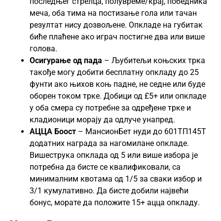
последњег стрелца, полувреме/крај, победника
меча, оба тима на постизање гола или тачан
резултат нису дозвољене. Опкладе на губитак
биће плаћене ако играч постигне два или више
голова.
Осигурање од пада
– Љубитељи коњских трка
такође могу добити бесплатну опкладу до 25
фунти ако њихов коњ падне, не седне или буде
оборен током трке. Добици од £5+ или опкладе
у оба смера су потребне за одређене трке и
кладионици морају да одлуче унапред.
АЦЦА Боост
– МансионБет нуди до 601ТП145Т
додатних награда за нагомилане опкладе.
Вишеструка опклада од 5 или више избора је
потребна да бисте се квалификовали, са
минималним квотама од 1/5 за сваки избор и
3/1 кумулативно. Да бисте добили највећи
бонус, морате да положите 15+ ацца опкладу.