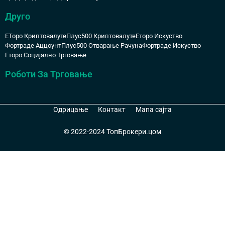
Друго
ЕТоро Криптовалуте
Плус500 Криптовалуте
Еторо Искуство
Фортраде Аццоунт
Плус500 Отварање Рачуна
Фортраде Искуство
Еторо Социјално Трговање
Роботи За Трговање
Одрицање
Контакт
Мапа сајта
© 2022-2024 ТопБрокери.цом