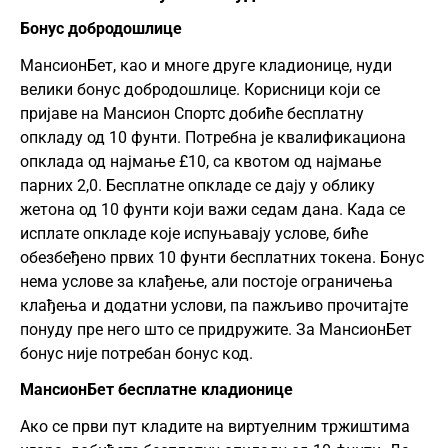
Бонус добродошлице
МансионБет, као и многе друге кладионице, нуди
велики бонус добродошлице. Корисници који се
пријаве на Мансион Спортс добиће бесплатну
опкладу од 10 фунти. Потребна је квалификациона
опклада од најмање £10, са квотом од најмање
парних 2,0. Бесплатне опкладе се дају у облику
жетона од 10 фунти који важи седам дана. Када се
исплате опкладе које испуњавају услове, биће
обезбеђено првих 10 фунти бесплатних токена. Бонус
нема услове за клађење, али постоје ограничења
клађења и додатни услови, па пажљиво прочитајте
понуду пре него што се придружите. За МансионБет
бонус није потребан бонус код.
МансионБет бесплатне кладионице
Ако се први пут кладите на виртуелним тржиштима