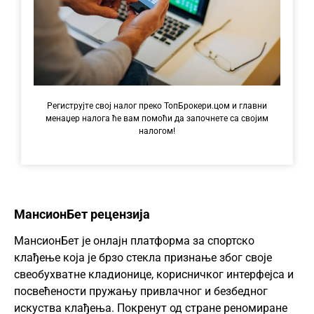
Региструјте свој налог преко ТопБрокери.цом и главни
менаџер налога ће вам помоћи да започнете са својим
налогом!
МансионБет рецензија
МансионБет је онлајн платформа за спортско
клађење која је брзо стекла признање због своје
свеобухватне кладионице, корисничког интерфејса и
посвећености пружању привлачног и безбедног
искуства клађења. Покренут од стране реномиране