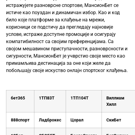
истражујете разноврсне спортове, МансионБет се
истиче као поуздан и динамичан избор. Као и код
било које платформе за клађење на мрежи,
корисници се подстичу да прегледају најновије
услове, истраже доступне промоције и осигурају
компатибилност са својим преференцијама. Са
својом мешавином приступачности, разноврсности и
сигурности, МансионБет је учврстио своје место као
примамљива дестинација за оне који желе да
побољшају своје искуство онлајн спортског клађења.
бет365
1ТП83Т
1ТП104Т
Виллиам
Хилл
888спорт
Ладброкес
Цорал
СкиБет