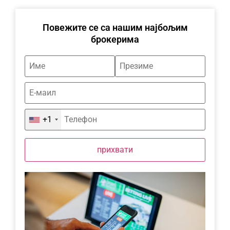
Повежите се са нашим најбољим
брокерима
+1
прихвати