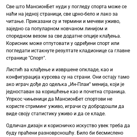
Све што МансионБет нуди у погледу спорта може се
наћи на једној страници, све црно-бело и лако за
читање. Приказани су и термини и мечеви уживо,
заједно са популарном новчаном линијом и
споредном везом за све додатне опције клађења.
Корисник може отпутовати у одређени спорт или
погледати истакнуте резултате кладионице са главне
странице "Спорт".
Листић за клађење и извршене опкладе, као и
конфигурација курсева су на страни. Они остају тамо
ако играч дође до одељка „Ин-Плаи“ менија, који је
једноставан за коришћење као и почетна страница.
Упркос чињеници да МансионБет спортови не
користе стриминг уживо, играчи су добродошли да
виде своју статистику уживо и да се кладе.
Одличан дизајн и корисничко искуство увек треба да
буду праћени разноврсношћу. Било би бесмислено