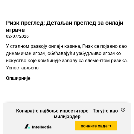
Ризк преглед: Детаљан преглед за онлајн
играче
02/07/2026
У сталном развоју онлајн казина, Ризк се појавио као
динамичан играч, обећавајући узбудљиво играчко
искуство које комбинује забаву са елементом ризика.
Успостављено
Опширније
Копирајте најбоље инвеститоре - Тргујте као
милијардер
почните овде