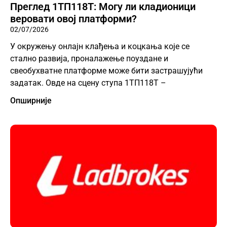
Преглед 1ТП118Т: Могу ли кладионици
веровати овој платформи?
02/07/2026
У окружењу онлајн клађења и коцкања које се
стално развија, проналажење поуздане и
свеобухватне платформе може бити застрашујући
задатак. Овде на сцену ступа 1ТП118Т –
Опширније