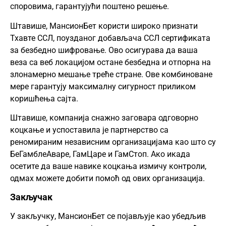
споровима, гарантујући поштено решење.
Штавише, МансионБет користи широко признати
Тхавте ССЛ, поузданог добављача ССЛ сертификата
за безбедно шифровање. Ово осигурава да ваша
веза са веб локацијом остане безбедна и отпорна на
злонамерно мешање треће стране. Ове комбиноване
мере гарантују максималну сигурност приликом
коришћења сајта.
Штавише, компанија снажно заговара одговорно
коцкање и успоставила је партнерство са
реномираним независним организацијама као што су
БеГамблеАваре, ГамЦаре и ГамСтоп. Ако икада
осетите да ваше навике коцкања измичу контроли,
одмах можете добити помоћ од ових организација.
Закључак
У закључку, МансионБет се појављује као убедљив