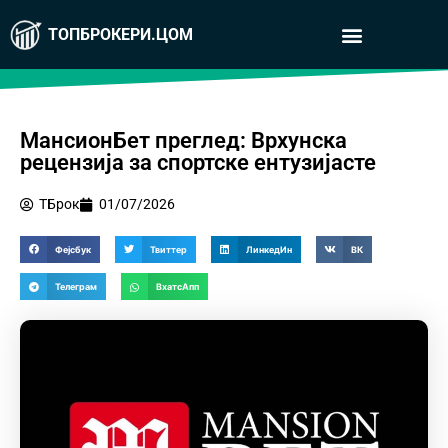
ТОПБРОКЕРИ.ЦОМ
МансионБет преглед: Врхунска
рецензија за спортске ентузијасте
ТБрок
01/07/2026
Фејсбук
Твиттер
ЛинкедИн
ВК
Телеграм
ВхатсАпп