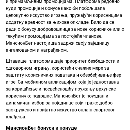
и примамљивим промоцијама. Платформа редовно
нуди промоције и бонусе како би побољшала
целокупно искуство играња, пружајући корисницима
додатну вредност за њихове опкладе. Било да се
ради о бонусу добродошлице за нове кориснике или о
текућим промоцијама за постојеће чланове,
МансионБет настоји да задржи своју заједницу
ангажованом и награђеном.
Штавише, платформа даје приоритет безбедности и
одговорном игрању, користећи снажне мере за
заштиту корисничких података и обезбеђивање фер
игре. Са мобилном апликацијом која је једноставна
за коришћење и посвећеношћу пружању врхунске
корисничке подршке, МансионБет је поуздан и
динамичан избор за појединце који траже добро
заокружено и пријатно искуство онлајн спортског
клађења.
МансионБет бонуси и понуде