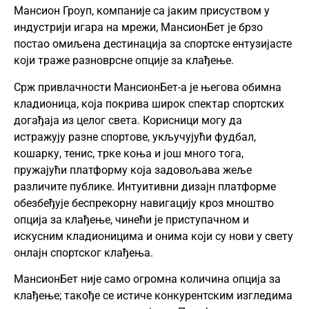
Мансион Гроуп, компаније са јаким присуством у
индустрији игара на мрежи, МансионБет је брзо
постао омиљена дестинација за спортске ентузијасте
који траже разноврсне опције за клађење.
Срж привлачности МансионБет-а је његова обимна
кладионица, која покрива широк спектар спортских
догађаја из целог света. Корисници могу да
истражују разне спортове, укључујући фудбал,
кошарку, тенис, трке коња и још много тога,
пружајући платформу која задовољава жеље
различите публике. Интуитивни дизајн платформе
обезбеђује беспрекорну навигацију кроз мноштво
опција за клађење, чинећи је приступачном и
искусним кладионицима и онима који су нови у свету
онлајн спортског клађења.
МансионБет није само огромна количина опција за
клађење; такође се истиче конкурентским изгледима