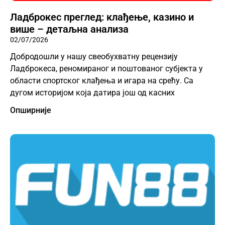
Ладброкес преглед: клађење, казино и
више – детаљна анализа
02/07/2026
Добродошли у нашу свеобухватну рецензију
Ладброкеса, реномираног и поштованог субјекта у
области спортског клађења и игара на срећу. Са
дугом историјом која датира још од касних
Опширније