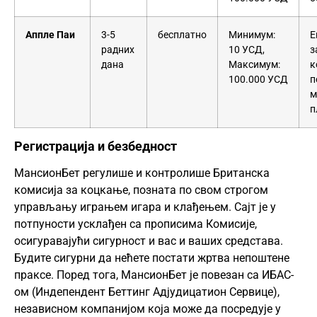
Аппле Паи
3-5
бесплатно
Минимум:
Е
радних
10 УСД,
з
дана
Максимум:
к
100.000 УСД
п
м
п
Регистрација и безбедност
МансионБет регулише и контролише Британска
комисија за коцкање, позната по свом строгом
управљању играњем игара и клађењем. Сајт је у
потпуности усклађен са прописима Комисије,
осигуравајући сигурност и вас и ваших средстава.
Будите сигурни да нећете постати жртва непоштене
праксе. Поред тога, МансионБет је повезан са ИБАС-
ом (Индепендент Беттинг Адјудицатион Сервице),
независном компанијом која може да посредује у