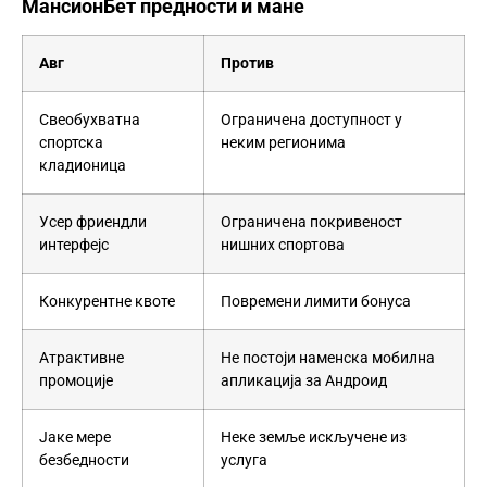
МансионБет предности и мане
Авг
Против
Свеобухватна
Ограничена доступност у
спортска
неким регионима
кладионица
Усер фриендли
Ограничена покривеност
интерфејс
нишних спортова
Конкурентне квоте
Повремени лимити бонуса
Атрактивне
Не постоји наменска мобилна
промоције
апликација за Андроид
Јаке мере
Неке земље искључене из
безбедности
услуга