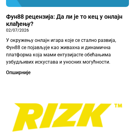
Фун88 рецензија: Да ли је то кец у онлајн
клађењу?
02/07/2026
У окружењу онлајн игара које се стално развија,
Фун88 се појављује као живахна и динамична
платформа која мами ентузијасте обећањима
узбудљивих искустава и уносних могућности.
Опширније