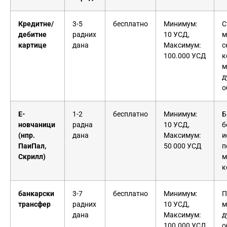
Кредитне/
3-5
бесплатно
Минимум:
С
дебитне
радних
10 УСД,
м
картице
дана
Максимум:
с
100.000 УСД
к
м
д
о
Е-
1-2
бесплатно
Минимум:
Б
новчаници
радна
10 УСД,
б
(нпр.
дана
Максимум:
и
ПаиПал,
50 000 УСД
п
Скрилл)
м
к
банкарски
3-7
бесплатно
Минимум:
П
трансфер
радних
10 УСД,
м
дана
Максимум:
д
100.000 УСД
о