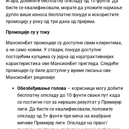
игара, добићете бесплатну опкладу од 10 фунти. Да
бисте се квалификовали, морате да уложите најмање
дупло више износа бесплатне понуде и искористите
промоцију у року од три дана од пријема.
Промоције су у току
МансионБет промоције су доступне свим клијентима,
а не само новим. У ствари, понуде доступне
постојећим купцима су једна од најатрактивнијих
карактеристика ове МансионБет прегледа. Следеће
промоције су биле доступне у време писања ове
МансионБет рецензије:
Обезбеђивање голова
– корисници могу добити
бесплатну опкладу до 10 фунти сваки пут када
се постигне гол за нерешен резултат у Премијер
лиги. Да бисте се квалификовали, положите
опкладу од 5+ фунти пре меча на изабране
мечеве Премијер лиге. Опкладе на првог/