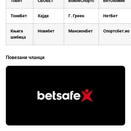
10Бет
СБОБЕТ
БоилеСпортс
БетОнлине
ТониБет
Хајде
Г. Греен
НетБет
Књига
Новибет
МансионБет
Спортсбет.ио
шибица
Повезани чланци