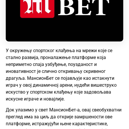
У окружењу спортског клађења на мрежи које се
стално развија, проналажење платформе која
неприметно спаја узбуђење, поузданост и
иновативност је слично откривању скривеног
драгуља. МансионБет се појављује као истакнути
играч у овој динамичној арени, нудећи вишеструко
искуство у спортском клађењу које задовољава
искусне играче и новајлије.
Док улазимо у свет МансионБет-а, овај свеобухватни
преглед има за циљ да открије замршености ове
платформе, истражујући њене карактеристике,