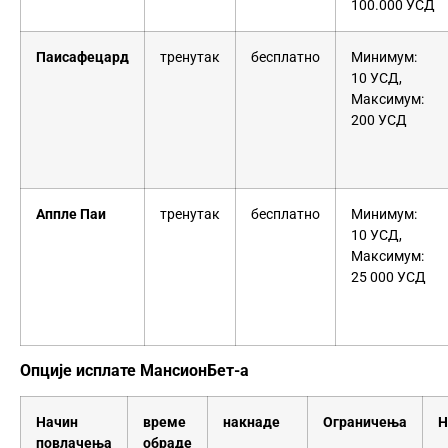
100.000 УСД
Паисафецард
тренутак
бесплатно
Минимум:
10 УСД,
Максимум:
200 УСД
Аппле Паи
тренутак
бесплатно
Минимум:
10 УСД,
Максимум:
25 000 УСД
Опције исплате МансионБет-а
Начин
време
накнаде
Ограничења
Н
повлачења
обраде