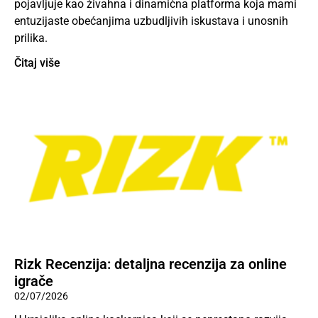
pojavljuje kao živahna i dinamična platforma koja mami
entuzijaste obećanjima uzbudljivih iskustava i unosnih
prilika.
Čitaj više
Rizk Recenzija: detaljna recenzija za online
igrače
02/07/2026