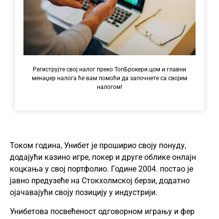
Региструјте свој налог преко ТопБрокери.цом и главни
менаџер налога ће вам помоћи да започнете са својим
налогом!
Током година, Унибет је проширио своју понуду,
додајући казино игре, покер и друге облике онлајн
коцкања у свој портфолио. Године 2004. постао је
јавно предузеће на Стокхолмској берзи, додатно
ојачавајући своју позицију у индустрији.
Унибетова посвећеност одговорном игрању и фер