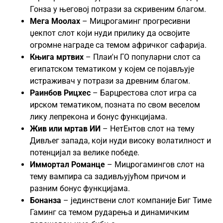
Гонза у његовој потрази за скривеним благом.
Мега Моолах
– Мицрогаминг прогресивни
џекпот слот који нуди прилику да освојите
огромне награде са темом афричког сафарија.
Књига мртвих
– Плаи'н ГО популарни слот са
египатском тематиком у којем се појављује
истраживач у потрази за древним благом.
Раинбов Рицхес
– Барцрестова слот игра са
ирском тематиком, позната по свом веселом
лику лепрекона и бонус функцијама.
Жив или мртав ИИ
– НетЕнтов слот на тему
Дивљег запада, који нуди високу волатилност и
потенцијал за велике победе.
Иммортал Романце
– Мицрогамингов слот на
тему вампира са задивљујућом причом и
разним бонус функцијама.
Бонанза
– јединствени слот компаније Биг Тиме
Гаминг са темом рударења и динамичким