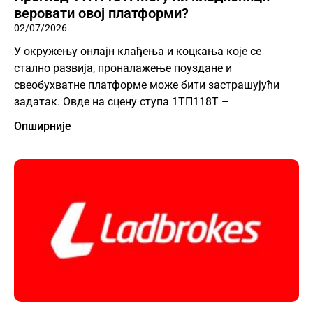
веровати овој платформи?
02/07/2026
У окружењу онлајн клађења и коцкања које се
стално развија, проналажење поуздане и
свеобухватне платформе може бити застрашујући
задатак. Овде на сцену ступа 1ТП118Т –
Опширније