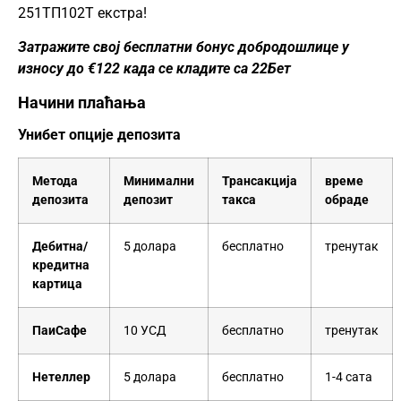
251ТП102Т екстра!
Затражите свој бесплатни бонус добродошлице у
износу до €122 када се кладите са 22Бет
Начини плаћања
Унибет опције депозита
Метода
Минимални
Трансакција
време
депозита
депозит
такса
обраде
Дебитна/
5 долара
бесплатно
тренутак
кредитна
картица
ПаиСафе
10 УСД
бесплатно
тренутак
Нетеллер
5 долара
бесплатно
1-4 сата