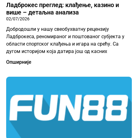
Ладброкес преглед: клађење, казино и
више – детаљна анализа
02/07/2026
Добродошли у нашу свеобухватну рецензију
Ладброкеса, реномираног и поштованог субјекта у
области спортског клађења и игара на срећу. Са
дугом историјом која датира још од касних
Опширније