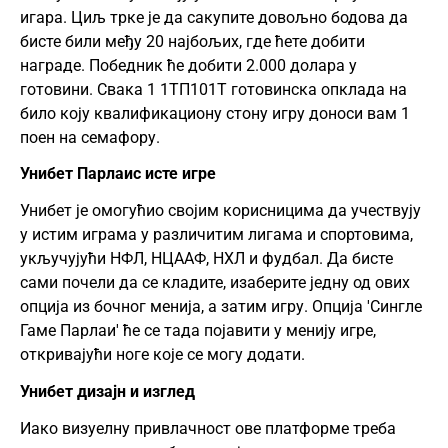
игара. Циљ трке је да сакупите довољно бодова да
бисте били међу 20 најбољих, где ћете добити
награде. Победник ће добити 2.000 долара у
готовини. Свака 1 1ТП101Т готовинска опклада на
било коју квалификациону стону игру доноси вам 1
поен на семафору.
Унибет Парлаис исте игре
Унибет је омогућио својим корисницима да учествују
у истим играма у различитим лигама и спортовима,
укључујући НФЛ, НЦААФ, НХЛ и фудбал. Да бисте
сами почели да се кладите, изаберите једну од ових
опција из бочног менија, а затим игру. Опција 'Сингле
Гаме Парлаи' ће се тада појавити у менију игре,
откривајући ноге које се могу додати.
Унибет дизајн и изглед
Иако визуелну привлачност ове платформе треба