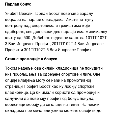
Парлаи бонус
Унибет Веекли Парлаи Боост повећава зараду
коцкара на парлаи опкладама. Имате потпуну
контролу над спортовима и тржиштима које
одаберете, све док сваки део парлаја има минималну
квоту од -500. Добићете недељне карте за 101ТП102Т
3-Ваи Инцреасе Профит, 201ТП102Т 4-Ваи Инцреасе
Профит и 301ТП102Т 5-Ваи Инцреасе Профит.
Сталне промоције и бонуси
Током недеље, ова онлајн кладионица ће понудити
низ побољшања за одређене спортове и лиге. Ове
опције клађења могу се наћи на промотивној
страници Профит Боост као иу лобију спортске
кладионице. Да би имали користи од промоције и
одлучили да повећају профит од бонус понуда,
корисници морају да се кладе на тикет. На неким
окладама пре меча или уживо можете освојити до