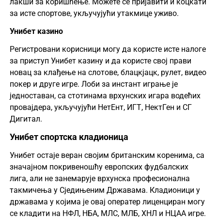
лакши за коришћење. Можете се пријавити и коцкати
за исте спортове, укључујући утакмице уживо.
Унибет казино
Регистровани корисници могу да користе исте налоге
за приступ Унибет казину и да користе свој прави
новац за клађење на слотове, блацкјацк, рулет, видео
покер и друге игре. Лоби за инстант играње је
једноставан, са стотинама врхунских игара водећих
провајдера, укључујући НетЕнт, ИГТ, НектГен и СГ
Дигитал.
Унибет спортска кладионица
Унибет остаје веран својим британским коренима, са
значајном покривеношћу европских фудбалских
лига, али не занемарује врхунска професионална
такмичења у Сједињеним Државама. Кладионици у
државама у којима је овај оператер лиценциран могу
се кладити на НФЛ, НБА, МЛС, МЛБ, ХНЛ и НЦАА игре.