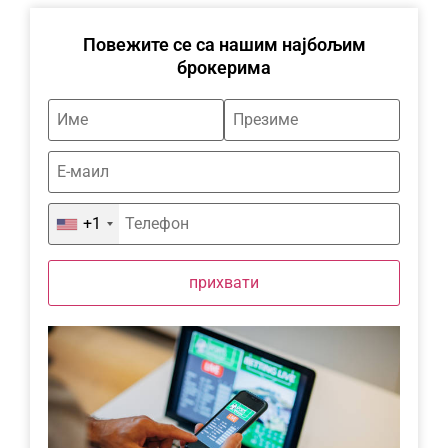
Повежите се са нашим најбољим
брокерима
+1
прихвати