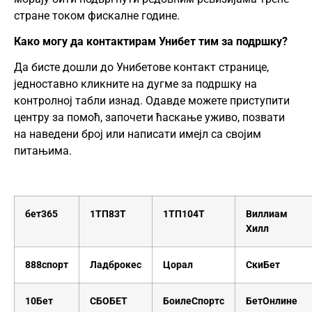
стране током фискалне године.
Како могу да контактирам Унибет тим за подршку?
Да бисте дошли до Унибетове контакт странице,
једноставно кликните на дугме за подршку на
контролној табли изнад. Одавде можете приступити
центру за помоћ, започети ћаскање уживо, позвати
на наведени број или написати имејл са својим
питањима.
бет365
1ТП83Т
1ТП104Т
Виллиам
Хилл
888спорт
Ладброкес
Цорал
СкиБет
10Бет
СБОБЕТ
БоилеСпортс
БетОнлине