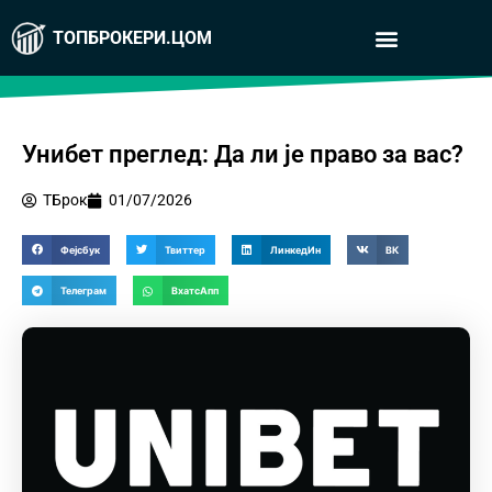
ТОПБРОКЕРИ.ЦОМ
Унибет преглед: Да ли је право за вас?
ТБрок
01/07/2026
Фејсбук
Твиттер
ЛинкедИн
ВК
Телеграм
ВхатсАпп