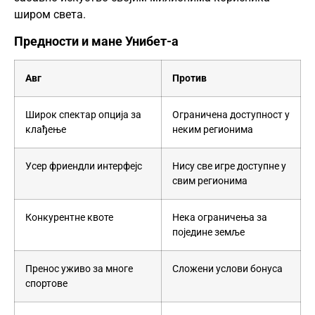
широм света.
Предности и мане Унибет-а
Авг
Против
Широк спектар опција за
Ограничена доступност у
клађење
неким регионима
Усер фриендли интерфејс
Нису све игре доступне у
свим регионима
Конкурентне квоте
Нека ограничења за
поједине земље
Пренос уживо за многе
Сложени услови бонуса
спортове