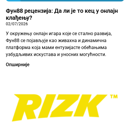
Фун88 рецензија: Да ли је то кец у онлајн
клађењу?
02/07/2026
У окружењу онлајн игара које се стално развија,
Фун88 се појављује као живахна и динамична
платформа која мами ентузијасте обећањима
узбудљивих искустава и уносних могућности.
Опширније