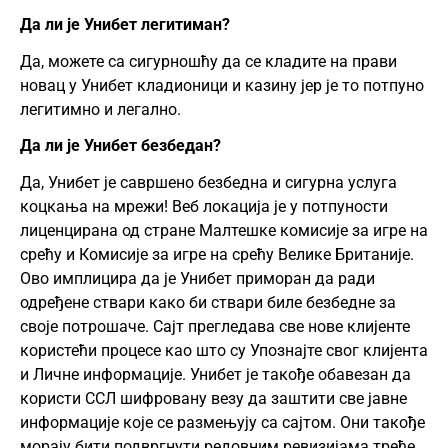
Да ли је Унибет легитиман?
Да, можете са сигурношћу да се кладите на прави
новац у Унибет кладионици и казину јер је то потпуно
легитимно и легално.
Да ли је Унибет безбедан?
Да, Унибет је савршено безбедна и сигурна услуга
коцкања на мрежи! Веб локација је у потпуности
лиценцирана од стране Малтешке комисије за игре на
срећу и Комисије за игре на срећу Велике Британије.
Ово имплицира да је Унибет приморан да ради
одређене ствари како би ствари биле безбедне за
своје потрошаче. Сајт прегледава све нове клијенте
користећи процесе као што су Упознајте свог клијента
и Личне информације. Унибет је такође обавезан да
користи ССЛ шифровану везу да заштити све јавне
информације које се размењују са сајтом. Они такође
морају бити подвргнути редовним ревизијама треће