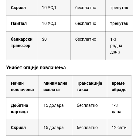
Скрилл
10 УСД
бесплатно
тренутак
ПаиПал
10 УСД
бесплатно
тренутак
банкарски
$0
бесплатно
1-3
трансфер
радна
дана
Унибет опције повлачења
Начин
Минимална
Трансакција
време
повлачења
исплата
такса
обраде
Дебитна
15 долара
бесплатно
1-3
картица
дана
Скрилл
15 долара
бесплатно
12 сати