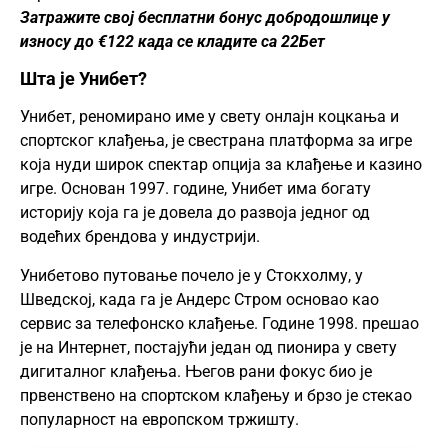
Затражите свој бесплатни бонус добродошлице у
износу до €122 када се кладите са 22Бет
Шта је Унибет?
Унибет, реномирано име у свету онлајн коцкања и
спортског клађења, је свестрана платформа за игре
која нуди широк спектар опција за клађење и казино
игре. Основан 1997. године, Унибет има богату
историју која га је довела до развоја једног од
водећих брендова у индустрији.
Унибетово путовање почело је у Стокхолму, у
Шведској, када га је Андерс Стром основао као
сервис за телефонско клађење. Године 1998. прешао
је на Интернет, постајући један од пионира у свету
дигиталног клађења. Његов рани фокус био је
првенствено на спортском клађењу и брзо је стекао
популарност на европском тржишту.