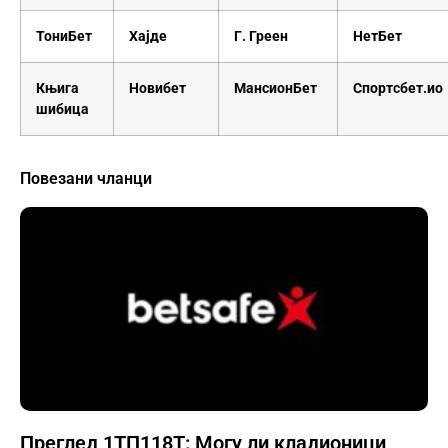
ТониБет
Хајде
Г. Греен
НетБет
Књига
Новибет
МансионБет
Спортсбет.ио
шибица
Повезани чланци
Преглед 1ТП118Т: Могу ли кладионици