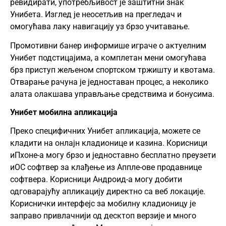
ревидирати, употребљивост је заштитни знак
Унибета. Изглед је неосетљив на прегледач и
омогућава лаку навигацију уз брзо учитавање.
Промотивни банер информише играче о актуелним
Унибет подстицајима, а комплетан мени омогућава
брз приступ жељеном спортском тржишту и квотама.
Отварање рачуна је једноставан процес, а неколико
алата олакшава управљање средствима и бонусима.
Унибет мобилна апликација
Преко специфичних Унибет апликација, можете се
кладити на онлајн кладионице и казина. Корисници
иПхоне-а могу брзо и једноставно бесплатно преузети
иОС софтвер за клађење из Аппле-ове продавнице
софтвера. Корисници Андроид-а могу добити
одговарајућу апликацију директно са веб локације.
Кориснички интерфејс за мобилну кладионицу је
заправо привлачнији од десктоп верзије и много