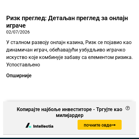
Ризк преглед: Детаљан преглед за онлајн
играче
02/07/2026
У сталном развоју онлајн казина, Ризк се појавио као
динамичан играч, обећавајући узбудљиво играчко
искуство које комбинује забаву са елементом ризика.
Успостављено
Опширније
Копирајте најбоље инвеститоре - Тргујте као
милијардер
почните овде