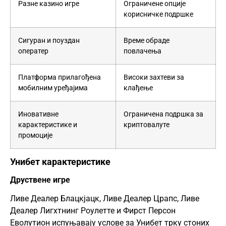
Разне казино игре
Ограничене опције
корисничке подршке
Сигуран и поуздан
Време обраде
оператер
повлачења
Платформа прилагођена
Високи захтеви за
мобилним уређајима
клађење
Иновативне
Ограничена подршка за
карактеристике и
криптовалуте
промоције
Унибет карактеристике
Друствене игре
Ливе Деалер Блацкјацк, Ливе Деалер Црапс, Ливе
Деалер Лигхтнинг Роулетте и Фирст Персон
Еволутион испуњавају услове за Унибет трку стоних