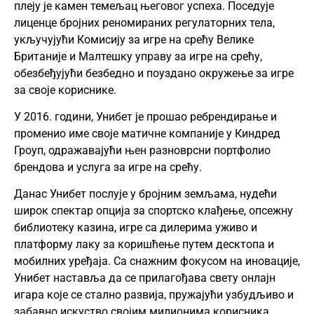
плеју је камен темељац његовог успеха. Поседује
лиценце бројних реномираних регулаторних тела,
укључујући Комисију за игре на срећу Велике
Британије и Малтешку управу за игре на срећу,
обезбеђујући безбедно и поуздано окружење за игре
за своје кориснике.
У 2016. години, Унибет је прошао ребрендирање и
променио име своје матичне компаније у Киндред
Гроуп, одражавајући њен разноврсни портфолио
брендова и услуга за игре на срећу.
Данас Унибет послује у бројним земљама, нудећи
широк спектар опција за спортско клађење, опсежну
библиотеку казина, игре са дилерима уживо и
платформу лаку за коришћење путем десктопа и
мобилних уређаја. Са снажним фокусом на иновације,
Унибет наставља да се прилагођава свету онлајн
игара које се стално развија, пружајући узбудљиво и
забавно искуство својим милионима корисника