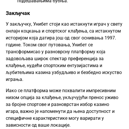
подешавањима бубња.
Закључак
У закључку, Унибет стоји као истакнути играч у свету
онлајн коцкања и спортског клађења, са истакнутом
историјом која датира још од свог оснивања 1997.
године. Током свог путовања, Унибет се
трансформисао у разноврсну платформу која
задовољава широк спектар преференција за
клађење, нудећи спортским ентузијастима и
љубитељима казина узбудљиво и безбедно искуство
играња.
Иако се платформа може похвалити импресивним
низом опција за клађење, укључујући пренос уживо
за бројне спортове и разноврстан избор казино
игара, важно је напоменути да њена доступност и
специфичне карактеристике могу варирати у
зависности од ваше локације.