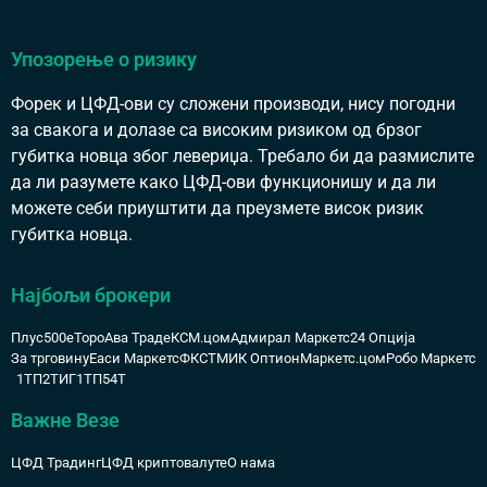
Упозорење о ризику
Форек и ЦФД-ови су сложени производи, нису погодни
за свакога и долазе са високим ризиком од брзог
губитка новца због левериџа. Требало би да размислите
да ли разумете како ЦФД-ови функционишу и да ли
можете себи приуштити да преузмете висок ризик
губитка новца.
Најбољи брокери
Плус500
еТоро
Ава Траде
КСМ.цом
Адмирал Маркетс
24 Опција
За трговину
Еаси Маркетс
ФКСТМ
ИК Оптион
Маркетс.цом
Робо Маркетс
1ТП2Т
ИГ
1ТП54Т
Важне Везе
ЦФД Традинг
ЦФД криптовалуте
О нама