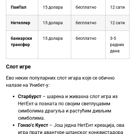
ПаиПал
15 долара
бесплатно
12 сати
Нетеллер
15 долара
бесплатно
12 сати
банкарски
15 долара
бесплатно
3-5
трансфер
радних
дана
Слот игре
Ево неких популарних слот игара које се обично
налазе на Унибет-у:
Старбурст
– шарена и живахна слот игра из
НетЕнт-а позната по својим светлуцавим
симболима драгуља и растућим дивљим
симболима.
Гонзо'с Куест
– Још једна НетЕнт креација, ова
игра прати авантуре шпанског конквистадора