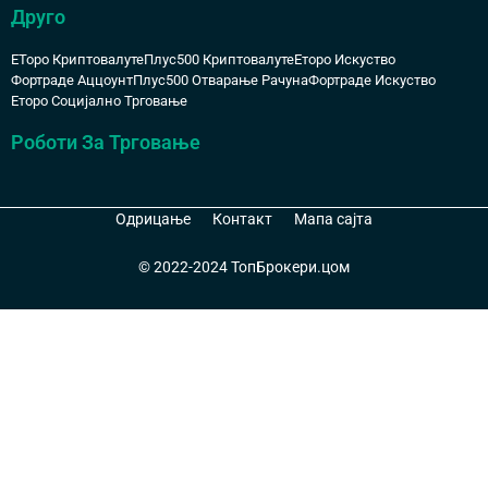
Друго
ЕТоро Криптовалуте
Плус500 Криптовалуте
Еторо Искуство
Фортраде Аццоунт
Плус500 Отварање Рачуна
Фортраде Искуство
Еторо Социјално Трговање
Роботи За Трговање
Одрицање
Контакт
Мапа сајта
© 2022-2024 ТопБрокери.цом