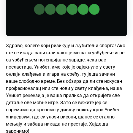
Здраво, колеге који ризикују и љубитељи спорта! Ако
сте се икада запитали како је мешати узбуђење игре
са узбуђењем потенцијалне зараде, чека вас
посластица. Унибет, име које је одјекнуло у свету
онлајн клађења и игара на срећу, ту је да зачини
ваше слободно време. Без обзира да ли сте искусан
професионалац или сте нови у свету клађења, наша
Унибет рецензија је ваша прилика да откријете све
детаље ове моћне игре. Зато се вежите јер се
спремамо да кренемо у дивљу вожњу кроз Унибет
универзум, где су улози високи, шансе се стално
мењају и забава никада не престаје. Хајде да
заронимо!