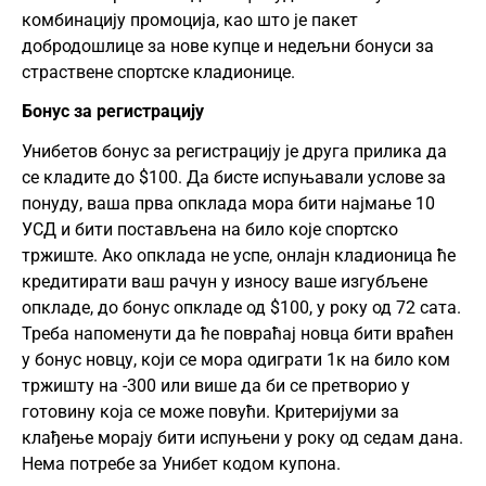
комбинацију промоција, као што је пакет
добродошлице за нове купце и недељни бонуси за
страствене спортске кладионице.
Бонус за регистрацију
Унибетов бонус за регистрацију је друга прилика да
се кладите до $100. Да бисте испуњавали услове за
понуду, ваша прва опклада мора бити најмање 10
УСД и бити постављена на било које спортско
тржиште. Ако опклада не успе, онлајн кладионица ће
кредитирати ваш рачун у износу ваше изгубљене
опкладе, до бонус опкладе од $100, у року од 72 сата.
Треба напоменути да ће повраћај новца бити враћен
у бонус новцу, који се мора одиграти 1к на било ком
тржишту на -300 или више да би се претворио у
готовину која се може повући. Критеријуми за
клађење морају бити испуњени у року од седам дана.
Нема потребе за Унибет кодом купона.