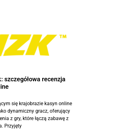
k: szczegółowa recenzja
line
ącym się krajobrazie kasyn online
jako dynamiczny gracz, oferujący
nia z gry, które łączą zabawę z
. Przyjęty