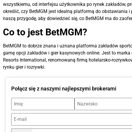
wszystkiemu, od interfejsu użytkownika po rynek zakładów, pr
określić, czy BetMGM jest idealną platformą do obstawiania 
naszą przygodę, aby dowiedzieć się, co BetMGM ma do zaofer
Co to jest BetMGM?
BetMGM to dobrze znana i uznana platforma zakładów sportowy
gamę opcji zakładów i gier kasynowych online. Jest to mark
Resorts International, renomowaną firmą hotelarsko-rozryw
rynku gier i rozrywki.
Połącz się z naszymi najlepszymi brokerami