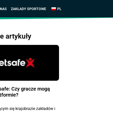
 NAS
ZAKŁADY SPORTOWE
PL
e artykuły
safe: Czy gracze mogą
atformie?
ącym się krajobrazie zakładów i