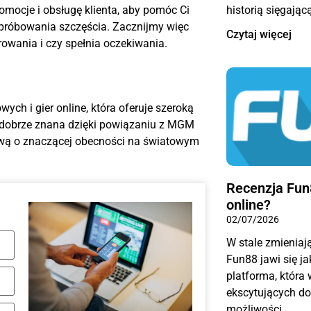
historią sięgając
omocje i obsługę klienta, aby pomóc Ci
i próbowania szczęścia. Zacznijmy więc
Czytaj więcej
owania i czy spełnia oczekiwania.
ch i gier online, która oferuje szeroką
a dobrze znana dzięki powiązaniu z MGM
kową o znaczącej obecności na światowym
Recenzja Fun
online?
02/07/2026
W stale zmieniają
Fun88 jawi się j
platforma, która
ekscytujących do
możliwości.