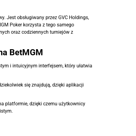
y. Jest obsługiwany przez GVC Holdings,
tMGM Poker korzysta z tego samego
nych oraz codziennych turniejów z
orma BetMGM
ym i intuicyjnym interfejsem, który ułatwia
ekolwiek się znajdują, dzięki aplikacji
a platformie, dzięki czemu użytkownicy
istym.