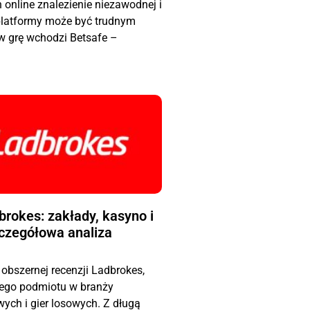
 online znalezienie niezawodnej i
platformy może być trudnym
w grę wchodzi Betsafe –
rokes: zakłady, kasyno i
zczegółowa analiza
obszernej recenzji Ladbrokes,
nego podmiotu w branży
ych i gier losowych. Z długą