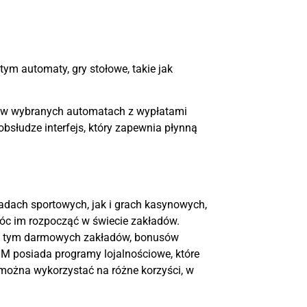
ym automaty, gry stołowe, takie jak
 w wybranych automatach z wypłatami
bsłudze interfejs, który zapewnia płynną
dach sportowych, jak i grach kasynowych,
c im rozpocząć w świecie zakładów.
 w tym darmowych zakładów, bonusów
M posiada programy lojalnościowe, które
 można wykorzystać na różne korzyści, w