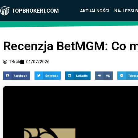
TOPBROKERI.COM
AKTUALNOŚCI
NAJLEPSI 
Recenzja BetMGM: Co m
TBrok
01/07/2026
Facebook
Świergot
LinkedIn
VK
Telegr