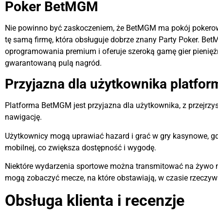
Poker BetMGM
Nie powinno być zaskoczeniem, że BetMGM ma pokój pokerow
tę samą firmę, która obsługuje dobrze znany Party Poker. Be
oprogramowania premium i oferuje szeroką gamę gier pienięż
gwarantowaną pulą nagród.
Przyjazna dla użytkownika platf
Platforma BetMGM jest przyjazna dla użytkownika, z przejrzyst
nawigację.
Użytkownicy mogą uprawiać hazard i grać w gry kasynowe, gdzi
mobilnej, co zwiększa dostępność i wygodę.
Niektóre wydarzenia sportowe można transmitować na żywo n
mogą zobaczyć mecze, na które obstawiają, w czasie rzeczyw
Obsługa klienta i recenzje