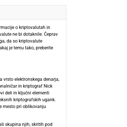
rmacije o kriptovalutah in
valute ne bi dotaknile. Čeprav
ega, da so kriptovalute
akaj je temu tako, preberite
za vrsto elektronskega denarja,
nalničar in kriptograf Nick
vi deli in ključni elementi
leksnih kriptografskih ugank.
je mesto pri oblikovanju
i skupina njih, skritih pod