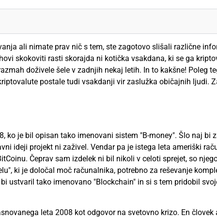
anja ali nimate prav nič s tem, ste zagotovo slišali različne info
ovi skokoviti rasti skorajda ni kotička vsakdana, ki se ga kripto
 razmah doživele šele v zadnjih nekaj letih. In to kakšne! Poleg t
riptovalute postale tudi vsakdanji vir zaslužka običajnih ljudi. Z
98, ko je bil opisan tako imenovani sistem "B-money". Šlo naj bi 
i ideji projekt ni zaživel. Vendar pa je istega leta ameriški raču
tCoinu. Čeprav sam izdelek ni bil nikoli v celoti sprejet, so njego
elu", ki je določal moč računalnika, potrebno za reševanje komp
, bi ustvaril tako imenovano "Blockchain" in si s tem pridobil svo
snovanega leta 2008 kot odgovor na svetovno krizo. En človek al