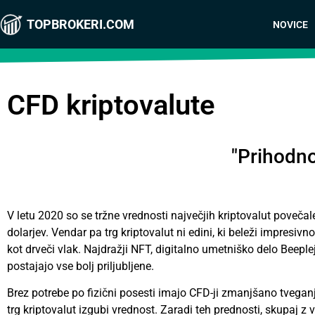
TOPBROKERI.COM
NOVICE
CFD kriptovalute
"Prihodno
V letu 2020 so se tržne vrednosti največjih kriptovalut povečal
dolarjev. Vendar pa trg kriptovalut ni edini, ki beleži impresiv
kot drveči vlak. Najdražji NFT, digitalno umetniško delo Beeple
postajajo vse bolj priljubljene.
Brez potrebe po fizični posesti imajo CFD-ji zmanjšano tveganje
trg kriptovalut izgubi vrednost. Zaradi teh prednosti, skupaj z 