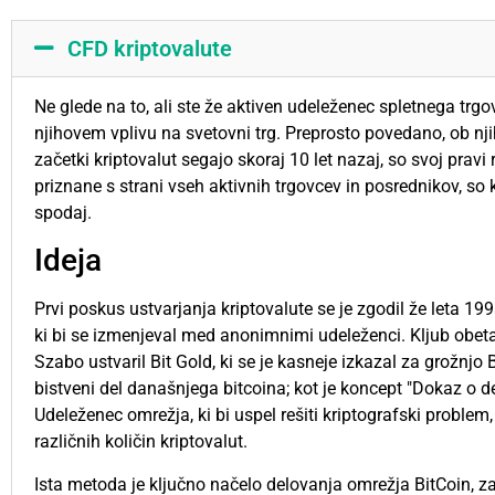
CFD kriptovalute
Ne glede na to, ali ste že aktiven udeleženec spletnega trgov
njihovem vplivu na svetovni trg. Preprosto povedano, ob njih
začetki kriptovalut segajo skoraj 10 let nazaj, so svoj pravi
priznane s strani vseh aktivnih trgovcev in posrednikov, so k
spodaj.
Ideja
Prvi poskus ustvarjanja kriptovalute se je zgodil že leta 19
ki bi se izmenjeval med anonimnimi udeleženci. Kljub obetavn
Szabo ustvaril Bit Gold, ki se je kasneje izkazal za grožnjo Bi
bistveni del današnjega bitcoina; kot je koncept "Dokaz o d
Udeleženec omrežja, ki bi uspel rešiti kriptografski problem
različnih količin kriptovalut.
Ista metoda je ključno načelo delovanja omrežja BitCoin, za