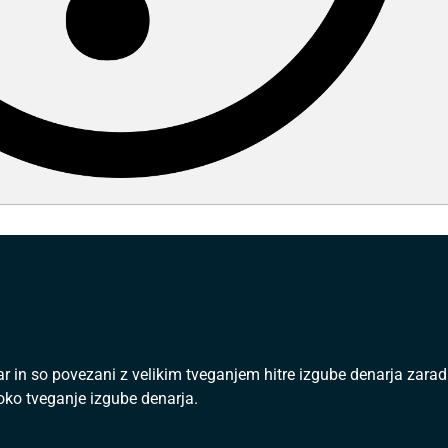
gar in so povezani z velikim tveganjem hitre izgube denarja zara
soko tveganje izgube denarja.