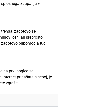
di splošnega zaupanja v
a trenda, zagotovo se
njihovi ceni ali preprosto
o zagotovo pripomogla tudi
se na prvi pogled zdi
 internet prinašata s seboj, je
te zgrešiti.