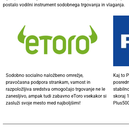
postalo vodilni instrument sodobnega trgovanja in vlaganja.
Sodobno socialno naložbeno omrežje,
Kaj to
P
pravočasna podpora strankam, varnost in
posredni
razpoložljiva sredstva omogočajo trgovanje ne le
stabilno
zanesljivo, ampak tudi zabavno
eToro
vsekakor si
skoraj 1
zasluži svoje mesto med najboljšimi!
Plus500