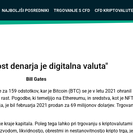
NAJBOLJŠI POSREDNIKI
TRGOVANJE S CFD
CFD KRIPTOVALUT
st denarja je digitalna valuta"
Bill Gates
e za 159 odstotkov, kar je
Bitcoin
(BTC) se je v letu 2021 ohranil
no rast. Pogodbe, ki temeljijo na Ethereumu, in sredstva, kot je 
ja, je bil februarja 2021 prodan za 69 milijonov dolarjev. Trgova
 kraje kapitala. Poleg tega lahko pri trgovanju s kriptovalutami
vzvodom, likvidnostjo, obrestmi in nestanovitnostjo kripto trga, 