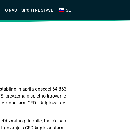
E
O NAS
ŠPORTNE STAVE
SL
 stabilno in aprila dosegel 64.863
NFTS, prevzemajo spletno trgovanje
nje z opcijami
CFD-ji
kriptovalute
 cfd znatno pridobite, tudi če sam
je trgovanje s CFD kriptovalutami