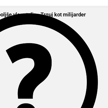
oljše vlagatelje - Trguj kot milijarder