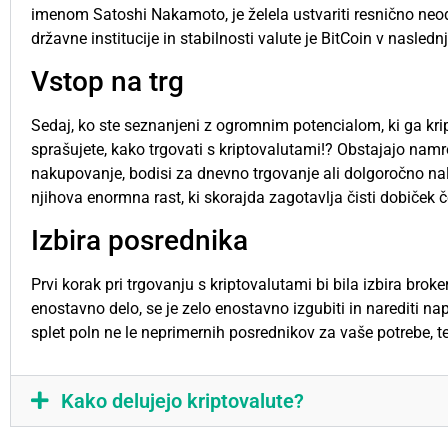
imenom Satoshi Nakamoto, je želela ustvariti resnično neo
državne institucije in stabilnosti valute je BitCoin v nasledn
Vstop na trg
Sedaj, ko ste seznanjeni z ogromnim potencialom, ki ga kri
sprašujete, kako trgovati s kriptovalutami!? Obstajajo namreč
nakupovanje, bodisi za dnevno trgovanje ali dolgoročno na
njihova enormna rast, ki skorajda zagotavlja čisti dobiček 
Izbira posrednika
Prvi korak pri trgovanju s kriptovalutami bi bila izbira broke
enostavno delo, se je zelo enostavno izgubiti in narediti na
splet poln ne le neprimernih posrednikov za vaše potrebe, t
Kako delujejo kriptovalute?