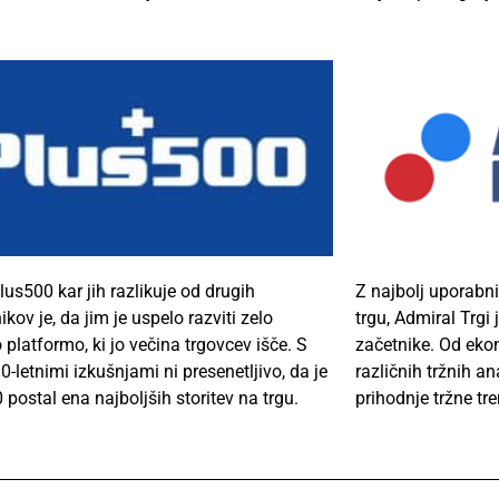
lus500
kar jih razlikuje od drugih
Z najbolj uporabni
kov je, da jim je uspelo razviti zelo
trgu, Admiral
Trgi
j
 platformo, ki jo večina trgovcev išče. S
začetnike. Od eko
0-letnimi izkušnjami ni presenetljivo, da je
različnih tržnih an
 postal ena najboljših storitev na trgu.
prihodnje tržne tr