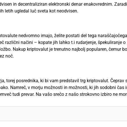
dvisen in decentraliziran elektronski denar enakovrednim. Zara
jih letih ugledal luč sveta kot neodvisen.
ptovalute nedvomno imajo, želite postati del tega naraščajočeg
 različni načini – kopate jih lahko t.i rudarjenje, špekuliranje o 
ložbo. Nakup kriptovalut je trenutno najbolj popularen, čemur b
čez noč.
rja, torej posrednika, ki bi vam predstavil trg kriptovalut. Čeprav 
pako. Namreč, v morju možnosti in možnosti, ki jih sodobni čas in
emveč tudi prevar. Na vašo srečo z našo strokovno izbiro ne more