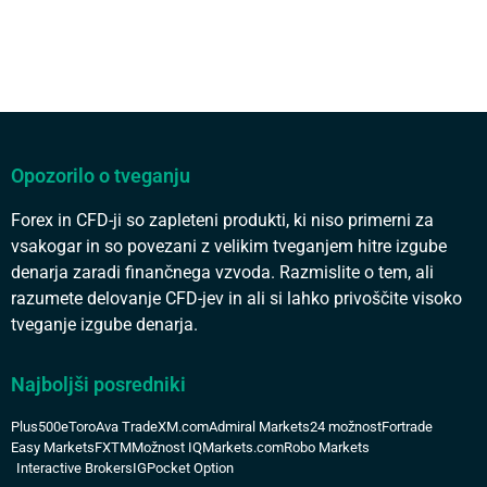
Opozorilo o tveganju
Forex in CFD-ji so zapleteni produkti, ki niso primerni za
vsakogar in so povezani z velikim tveganjem hitre izgube
denarja zaradi finančnega vzvoda. Razmislite o tem, ali
razumete delovanje CFD-jev in ali si lahko privoščite visoko
tveganje izgube denarja.
Najboljši posredniki
Plus500
eToro
Ava Trade
XM.com
Admiral Markets
24 možnost
Fortrade
Easy Markets
FXTM
Možnost IQ
Markets.com
Robo Markets
Interactive Brokers
IG
Pocket Option