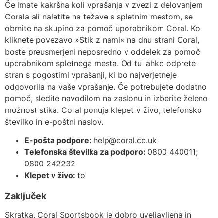
Če imate kakršna koli vprašanja v zvezi z delovanjem
Corala ali naletite na težave s spletnim mestom, se
obrnite na skupino za pomoč uporabnikom Coral. Ko
kliknete povezavo »Stik z nami« na dnu strani Coral,
boste preusmerjeni neposredno v oddelek za pomoč
uporabnikom spletnega mesta. Od tu lahko odprete
stran s pogostimi vprašanji, ki bo najverjetneje
odgovorila na vaše vprašanje. Če potrebujete dodatno
pomoč, sledite navodilom na zaslonu in izberite želeno
možnost stika. Coral ponuja klepet v živo, telefonsko
številko in e-poštni naslov.
E-pošta podpore:
help@coral.co.uk
Telefonska številka za podporo:
0800 440011;
0800 242232
Klepet v živo:
to
Zaključek
Skratka, Coral Sportsbook je dobro uveljavljena in