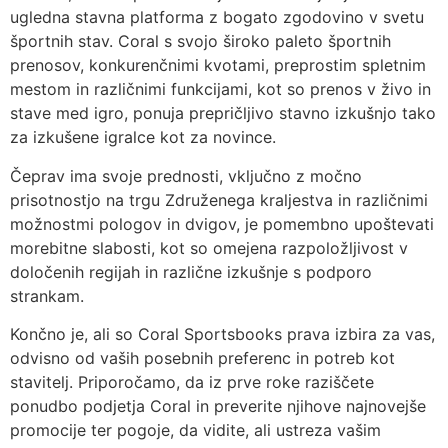
ugledna stavna platforma z bogato zgodovino v svetu
športnih stav. Coral s svojo široko paleto športnih
prenosov, konkurenčnimi kvotami, preprostim spletnim
mestom in različnimi funkcijami, kot so prenos v živo in
stave med igro, ponuja prepričljivo stavno izkušnjo tako
za izkušene igralce kot za novince.
Čeprav ima svoje prednosti, vključno z močno
prisotnostjo na trgu Združenega kraljestva in različnimi
možnostmi pologov in dvigov, je pomembno upoštevati
morebitne slabosti, kot so omejena razpoložljivost v
določenih regijah in različne izkušnje s podporo
strankam.
Končno je, ali so Coral Sportsbooks prava izbira za vas,
odvisno od vaših posebnih preferenc in potreb kot
stavitelj. Priporočamo, da iz prve roke raziščete
ponudbo podjetja Coral in preverite njihove najnovejše
promocije ter pogoje, da vidite, ali ustreza vašim