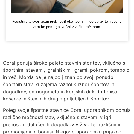
Registrirajte svoj račun prek TopBrokeri.com in Top upravitelj računa
vam bo pomagal začeti z vašim računom!
Coral ponuja široko paleto stavnih storitev, vključno s
športnimi stavami, igralniškimi igrami, pokrom, tombolo
in več. Morda pa je najbolj znan po svoji ponudbi
športnih stav, ki zajema raznolik izbor športov in
dogodkov, od nogometa in konjskih dirk do tenisa,
košarke in številnih drugih priljubljenih športov.
Poleg svoje športne stavnice Coral uporabnikom ponuja
različne možnosti stav, vključno s stavami v igri,
prenosom določenih dogodkov v živo ter različnimi
promocijami in bonusi. Njegovo uporabniku prijazno