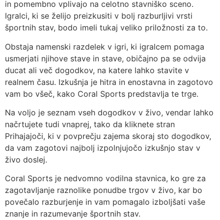
in pomembno vplivajo na celotno stavniško sceno.
Igralci, ki se želijo preizkusiti v bolj razburljivi vrsti
športnih stav, bodo imeli tukaj veliko priložnosti za to.
Obstaja namenski razdelek v igri, ki igralcem pomaga
usmerjati njihove stave in stave, običajno pa se odvija
ducat ali več dogodkov, na katere lahko stavite v
realnem času. Izkušnja je hitra in enostavna in zagotovo
vam bo všeč, kako Coral Sports predstavlja te trge.
Na voljo je seznam vseh dogodkov v živo, vendar lahko
načrtujete tudi vnaprej, tako da kliknete stran
Prihajajoči, ki v povprečju zajema skoraj sto dogodkov,
da vam zagotovi najbolj izpolnjujočo izkušnjo stav v
živo doslej.
Coral Sports je nedvomno vodilna stavnica, ko gre za
zagotavljanje raznolike ponudbe trgov v živo, kar bo
povečalo razburjenje in vam pomagalo izboljšati vaše
znanje in razumevanje športnih stav.