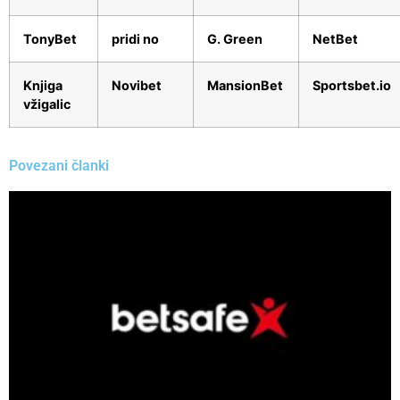
TonyBet
pridi no
G. Green
NetBet
Knjiga
Novibet
MansionBet
Sportsbet.io
vžigalic
Povezani članki