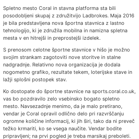
Spletno mesto Coral in stavna platforma sta bili
posodobljeni skupaj z združitvijo Ladbrokes. Maja 2016
je bila predstavljena nova športna stavnica z lastno
tehnologijo, ki je združila mobilna in namizna spletna
mesta v en hitrejši in preprostejši izdelek.
S prenosom celotne športne stavnice v hišo je možno
svojim strankam zagotoviti nove storitve in stalne
nadgradnje. Relativno nova organizacija je dodala
nogometno grafiko, rezultate tekem, loterijske stave in
lažji splošni postopek stav.
Ko dostopate do športne stavnice na sports.coral.co.uk,
vas bo pozdravilo zelo vsebinsko bogato spletno
mesto. Navsezadnje menimo, da je malo pretirano,
vendar je Coral opravil odlično delo pri razvrščanju
ogromne količine informacij, ki jih širi, tako da ni preveč
težko krmariti, ko se vsega naučite. Vendar bodite
pripravljeni; na prvi pogled je treba marsikaj preboleti.