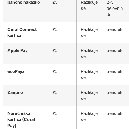
bančno nakazilo
£5
Razlikuje
2-5
se
delovnih
dni
Coral Connect
£5
Razlikuje
trenutek
kartica
se
Apple Pay
£5
Razlikuje
trenutek
se
ecoPayz
£5
Razlikuje
trenutek
se
Zaupno
£5
Razlikuje
trenutek
se
Naročniška
£5
Razlikuje
trenutek
kartica (Coral
se
Pay)