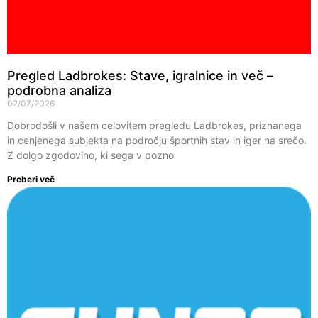
Pregled Ladbrokes: Stave, igralnice in več –
podrobna analiza
02/07/2026
Dobrodošli v našem celovitem pregledu Ladbrokes, priznanega
in cenjenega subjekta na področju športnih stav in iger na srečo.
Z dolgo zgodovino, ki sega v pozno
Preberi več