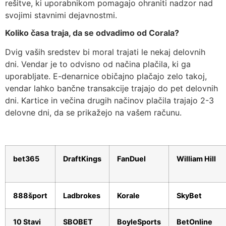
rešitve, ki uporabnikom pomagajo ohraniti nadzor nad
svojimi stavnimi dejavnostmi.
Koliko časa traja, da se odvadimo od Corala?
Dvig vaših sredstev bi moral trajati le nekaj delovnih
dni. Vendar je to odvisno od načina plačila, ki ga
uporabljate. E-denarnice običajno plačajo zelo takoj,
vendar lahko bančne transakcije trajajo do pet delovnih
dni. Kartice in večina drugih načinov plačila trajajo 2-3
delovne dni, da se prikažejo na vašem računu.
bet365
DraftKings
FanDuel
William Hill
888šport
Ladbrokes
Korale
SkyBet
10 Stavi
SBOBET
BoyleSports
BetOnline