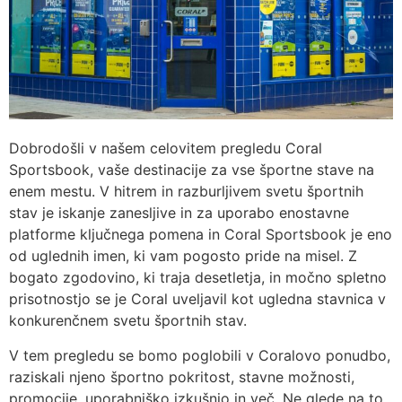
Dobrodošli v našem celovitem pregledu Coral
Sportsbook, vaše destinacije za vse športne stave na
enem mestu. V hitrem in razburljivem svetu športnih
stav je iskanje zanesljive in za uporabo enostavne
platforme ključnega pomena in Coral Sportsbook je eno
od uglednih imen, ki vam pogosto pride na misel. Z
bogato zgodovino, ki traja desetletja, in močno spletno
prisotnostjo se je Coral uveljavil kot ugledna stavnica v
konkurenčnem svetu športnih stav.
V tem pregledu se bomo poglobili v Coralovo ponudbo,
raziskali njeno športno pokritost, stavne možnosti,
promocije, uporabniško izkušnjo in več. Ne glede na to,