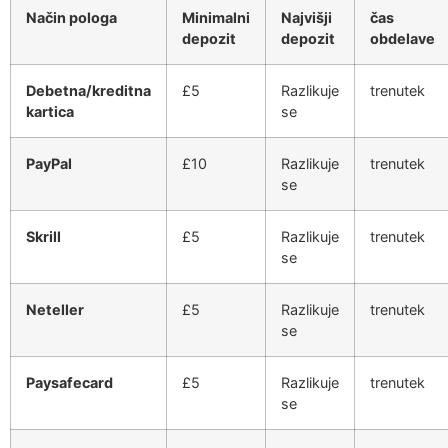
Način pologa
Minimalni
Najvišji
čas
depozit
depozit
obdelave
Debetna/kreditna
£5
Razlikuje
trenutek
kartica
se
PayPal
£10
Razlikuje
trenutek
se
Skrill
£5
Razlikuje
trenutek
se
Neteller
£5
Razlikuje
trenutek
se
Paysafecard
£5
Razlikuje
trenutek
se