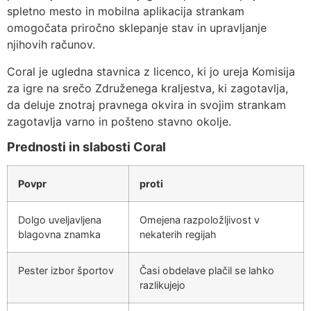
spletno mesto in mobilna aplikacija strankam
omogočata priročno sklepanje stav in upravljanje
njihovih računov.
Coral je ugledna stavnica z licenco, ki jo ureja Komisija
za igre na srečo Združenega kraljestva, ki zagotavlja,
da deluje znotraj pravnega okvira in svojim strankam
zagotavlja varno in pošteno stavno okolje.
Prednosti in slabosti Coral
Povpr
proti
Dolgo uveljavljena
Omejena razpoložljivost v
blagovna znamka
nekaterih regijah
Pester izbor športov
Časi obdelave plačil se lahko
razlikujejo