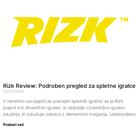
Rizk Review: Podroben pregled za spletne igralce
02/07/2026
V nenehno razvijajoči se pokrajini spletnih igralnic se je Rizk
pojavil kot dinamičen igralec, ki obljublja vznemirljivo igralno
izkušnjo, ki združuje zabavo z elementom tveganja. Ustanovljeno
Preberi več