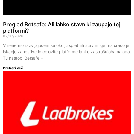
Pregled Betsafe: Ali lahko stavniki zaupajo tej
platformi?
02/07/2026
V nenehno razvijajočem se okolju spletnih stav in iger na srečo je
iskanje zanesljive in celovite platforme lahko zastrašujoča naloga.
Tu nastopi Betsafe –
Preberi več