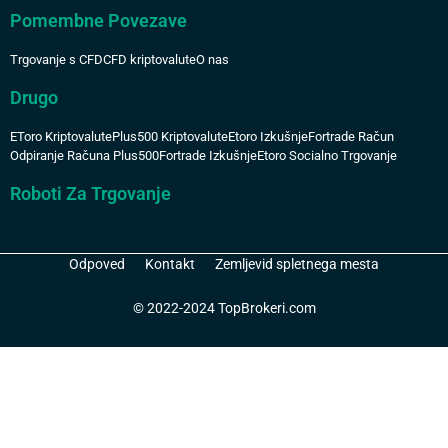
Pomembne Povezave
Trgovanje s CFD
CFD kriptovalute
O nas
Drugo
EToro Kriptovalute
Plus500 Kriptovalute
Etoro Izkušnje
Fortrade Račun
Odpiranje Računa Plus500
Fortrade Izkušnje
Etoro Socialno Trgovanje
Roboti Za Trgovanje
Odpoved
Kontakt
Zemljevid spletnega mesta
© 2022-2024 TopBrokeri.com