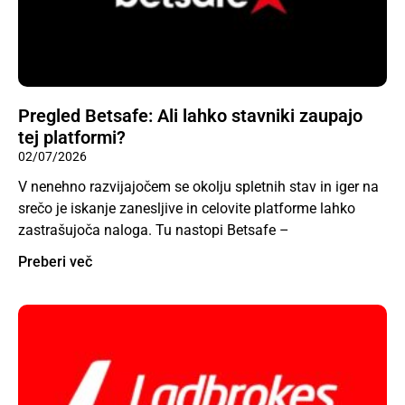
Pregled Betsafe: Ali lahko stavniki zaupajo
tej platformi?
02/07/2026
V nenehno razvijajočem se okolju spletnih stav in iger na
srečo je iskanje zanesljive in celovite platforme lahko
zastrašujoča naloga. Tu nastopi Betsafe –
Preberi več