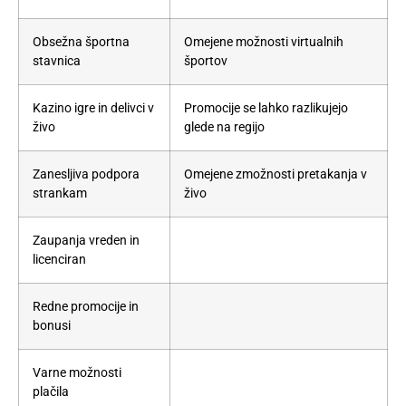
Obsežna športna
Omejene možnosti virtualnih
stavnica
športov
Kazino igre in delivci v
Promocije se lahko razlikujejo
živo
glede na regijo
Zanesljiva podpora
Omejene zmožnosti pretakanja v
strankam
živo
Zaupanja vreden in
licenciran
Redne promocije in
bonusi
Varne možnosti
plačila