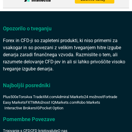
Opozorilo o tveganju
Forex in CFD-ji so zapleteni produkti, ki niso primerni za
vsakogar in so povezani z velikim tveganjem hitre izgube
denarja zaradi finančnega vzvoda. Razmislite o tem, ali
razumete delovanje CFD-jev in ali si lahko privoščite visoko
tveganje izgube denarja.
Najboljši posredniki
Plus500
eToro
Ava Trade
XM.com
Admiral Markets
24 možnost
Fortrade
Easy Markets
FXTM
Možnost IQ
Markets.com
Robo Markets
Interactive Brokers
IG
Pocket Option
Pomembne Povezave
Trgovanje s CFD
CFD kriptovalute
O nas