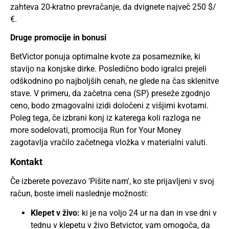
zahteva 20-kratno prevračanje, da dvignete največ 250 $/
€.
Druge promocije in bonusi
BetVictor ponuja optimalne kvote za posameznike, ki
stavijo na konjske dirke. Posledično bodo igralci prejeli
odškodnino po najboljših cenah, ne glede na čas sklenitve
stave. V primeru, da začetna cena (SP) preseže zgodnjo
ceno, bodo zmagovalni izidi določeni z višjimi kvotami.
Poleg tega, če izbrani konj iz katerega koli razloga ne
more sodelovati, promocija Run for Your Money
zagotavlja vračilo začetnega vložka v materialni valuti.
Kontakt
Če izberete povezavo 'Pišite nam', ko ste prijavljeni v svoj
račun, boste imeli naslednje možnosti:
Klepet v živo:
ki je na voljo 24 ur na dan in vse dni v
tednu v klepetu v živo Betvictor, vam omogoča, da