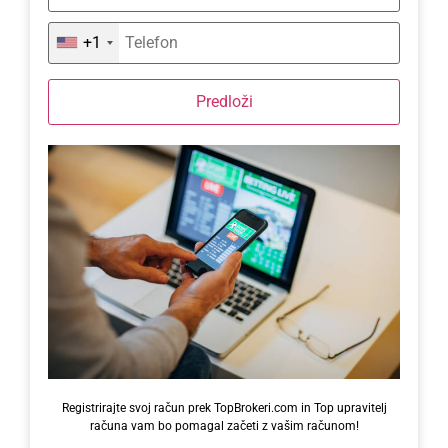
+1
Predloži
Registrirajte svoj račun prek TopBrokeri.com in Top upravitelj
računa vam bo pomagal začeti z vašim računom!