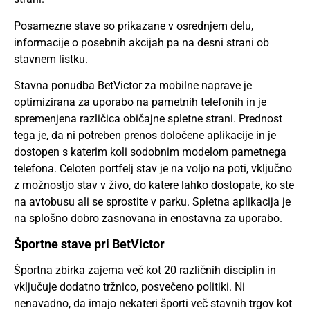
Posamezne stave so prikazane v osrednjem delu,
informacije o posebnih akcijah pa na desni strani ob
stavnem listku.
Stavna ponudba BetVictor za mobilne naprave je
optimizirana za uporabo na pametnih telefonih in je
spremenjena različica običajne spletne strani. Prednost
tega je, da ni potreben prenos določene aplikacije in je
dostopen s katerim koli sodobnim modelom pametnega
telefona. Celoten portfelj stav je na voljo na poti, vključno
z možnostjo stav v živo, do katere lahko dostopate, ko ste
na avtobusu ali se sprostite v parku. Spletna aplikacija je
na splošno dobro zasnovana in enostavna za uporabo.
Športne stave pri BetVictor
Športna zbirka zajema več kot 20 različnih disciplin in
vključuje dodatno tržnico, posvečeno politiki. Ni
nenavadno, da imajo nekateri športi več stavnih trgov kot