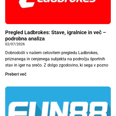
Pregled Ladbrokes: Stave, igralnice in več –
podrobna analiza
02/07/2026
Dobrodošli v našem celovitem pregledu Ladbrokes,
priznanega in cenjenega subjekta na področju športnih
stav in iger na srečo. Z dolgo zgodovino, ki sega v pozno
Preberi več