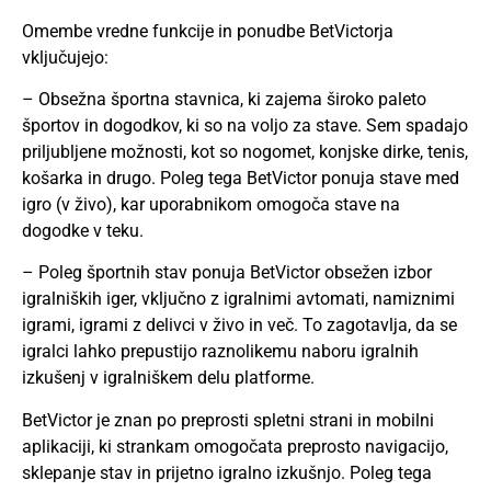
Omembe vredne funkcije in ponudbe BetVictorja
vključujejo:
– Obsežna športna stavnica, ki zajema široko paleto
športov in dogodkov, ki so na voljo za stave. Sem spadajo
priljubljene možnosti, kot so nogomet, konjske dirke, tenis,
košarka in drugo. Poleg tega BetVictor ponuja stave med
igro (v živo), kar uporabnikom omogoča stave na
dogodke v teku.
– Poleg športnih stav ponuja BetVictor obsežen izbor
igralniških iger, vključno z igralnimi avtomati, namiznimi
igrami, igrami z delivci v živo in več. To zagotavlja, da se
igralci lahko prepustijo raznolikemu naboru igralnih
izkušenj v igralniškem delu platforme.
BetVictor je znan po preprosti spletni strani in mobilni
aplikaciji, ki strankam omogočata preprosto navigacijo,
sklepanje stav in prijetno igralno izkušnjo. Poleg tega