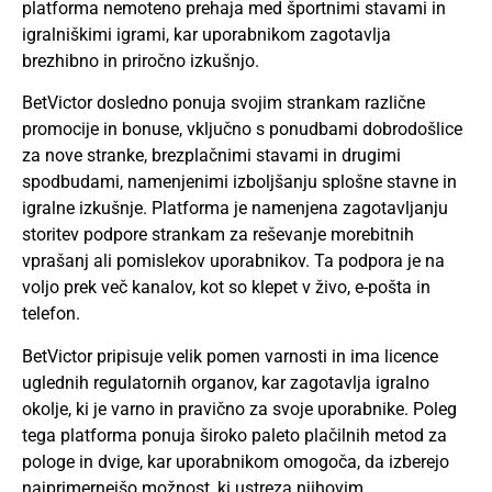
platforma nemoteno prehaja med športnimi stavami in
igralniškimi igrami, kar uporabnikom zagotavlja
brezhibno in priročno izkušnjo.
BetVictor dosledno ponuja svojim strankam različne
promocije in bonuse, vključno s ponudbami dobrodošlice
za nove stranke, brezplačnimi stavami in drugimi
spodbudami, namenjenimi izboljšanju splošne stavne in
igralne izkušnje. Platforma je namenjena zagotavljanju
storitev podpore strankam za reševanje morebitnih
vprašanj ali pomislekov uporabnikov. Ta podpora je na
voljo prek več kanalov, kot so klepet v živo, e-pošta in
telefon.
BetVictor pripisuje velik pomen varnosti in ima licence
uglednih regulatornih organov, kar zagotavlja igralno
okolje, ki je varno in pravično za svoje uporabnike. Poleg
tega platforma ponuja široko paleto plačilnih metod za
pologe in dvige, kar uporabnikom omogoča, da izberejo
najprimernejšo možnost, ki ustreza njihovim