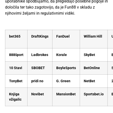
uporabnike spodbujamo, da pregledajo posebne pogoje in
določila ter tako zagotovijo, da je Fun88 v skladu z
njihovimi željami in regulativnimi vidiki.
bet365
DraftKings
FanDuel
William Hill
888šport
Ladbrokes
Korale
SkyBet
10 Stavi
SBOBET
BoyleSports
BetOnline
TonyBet
pridi no
G. Green
NetBet
Knjiga
Novibet
MansionBet
Sportsbet.io
vžigalic