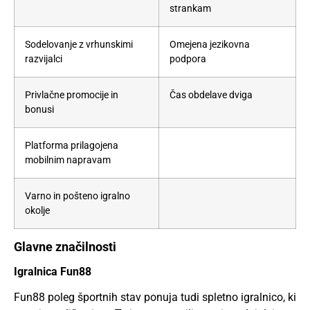
strankam
Sodelovanje z vrhunskimi
Omejena jezikovna
razvijalci
podpora
Privlačne promocije in
Čas obdelave dviga
bonusi
Platforma prilagojena
mobilnim napravam
Varno in pošteno igralno
okolje
Glavne značilnosti
Igralnica Fun88
Fun88 poleg športnih stav ponuja tudi spletno igralnico, ki