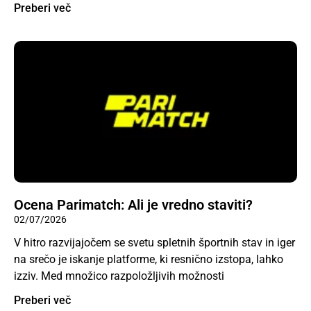
Preberi več
Ocena Parimatch: Ali je vredno staviti?
02/07/2026
V hitro razvijajočem se svetu spletnih športnih stav in iger
na srečo je iskanje platforme, ki resnično izstopa, lahko
izziv. Med množico razpoložljivih možnosti
Preberi več