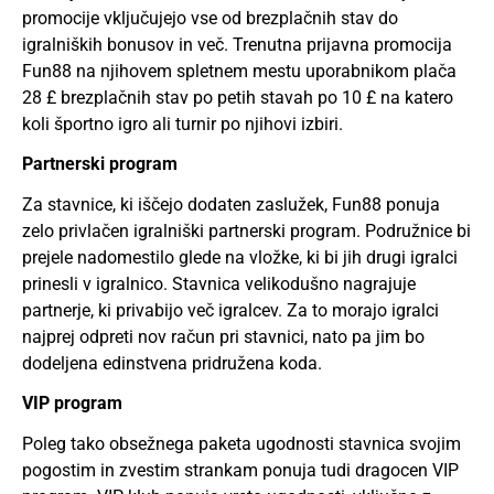
promocije vključujejo vse od brezplačnih stav do
igralniških bonusov in več. Trenutna prijavna promocija
Fun88 na njihovem spletnem mestu uporabnikom plača
28 £ brezplačnih stav po petih stavah po 10 £ na katero
koli športno igro ali turnir po njihovi izbiri.
Partnerski program
Za stavnice, ki iščejo dodaten zaslužek, Fun88 ponuja
zelo privlačen igralniški partnerski program. Podružnice bi
prejele nadomestilo glede na vložke, ki bi jih drugi igralci
prinesli v igralnico. Stavnica velikodušno nagrajuje
partnerje, ki privabijo več igralcev. Za to morajo igralci
najprej odpreti nov račun pri stavnici, nato pa jim bo
dodeljena edinstvena pridružena koda.
VIP program
Poleg tako obsežnega paketa ugodnosti stavnica svojim
pogostim in zvestim strankam ponuja tudi dragocen VIP