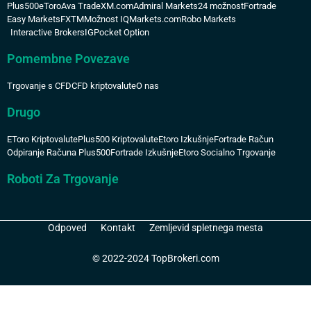
Plus500
eToro
Ava Trade
XM.com
Admiral Markets
24 možnost
Fortrade
Easy Markets
FXTM
Možnost IQ
Markets.com
Robo Markets
Interactive Brokers
IG
Pocket Option
Pomembne Povezave
Trgovanje s CFD
CFD kriptovalute
O nas
Drugo
EToro Kriptovalute
Plus500 Kriptovalute
Etoro Izkušnje
Fortrade Račun
Odpiranje Računa Plus500
Fortrade Izkušnje
Etoro Socialno Trgovanje
Roboti Za Trgovanje
Odpoved
Kontakt
Zemljevid spletnega mesta
© 2022-2024 TopBrokeri.com