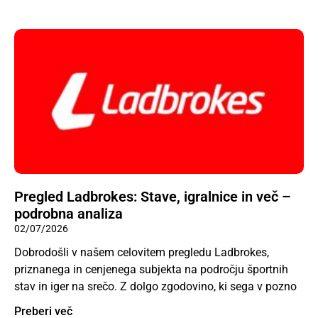
Pregled Ladbrokes: Stave, igralnice in več –
podrobna analiza
02/07/2026
Dobrodošli v našem celovitem pregledu Ladbrokes,
priznanega in cenjenega subjekta na področju športnih
stav in iger na srečo. Z dolgo zgodovino, ki sega v pozno
Preberi več