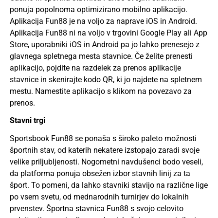
ponuja popolnoma optimizirano mobilno aplikacijo.
Aplikacija Fun88 je na voljo za naprave iOS in Android.
Aplikacija Fun88 ni na voljo v trgovini Google Play ali App
Store, uporabniki iOS in Android pa jo lahko prenesejo z
glavnega spletnega mesta stavnice. Če želite prenesti
aplikacijo, pojdite na razdelek za prenos aplikacije
stavnice in skenirajte kodo QR, ki jo najdete na spletnem
mestu. Namestite aplikacijo s klikom na povezavo za
prenos.
Stavni trgi
Sportsbook Fun88 se ponaša s široko paleto možnosti
športnih stav, od katerih nekatere izstopajo zaradi svoje
velike priljubljenosti. Nogometni navdušenci bodo veseli,
da platforma ponuja obsežen izbor stavnih linij za ta
šport. To pomeni, da lahko stavniki stavijo na različne lige
po vsem svetu, od mednarodnih turnirjev do lokalnih
prvenstev. Športna stavnica Fun88 s svojo celovito