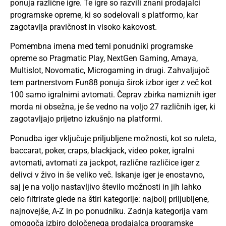
ponuja različne igre. Te igre so razvili znani prodajalci
programske opreme, ki so sodelovali s platformo, kar
zagotavlja pravičnost in visoko kakovost.
Pomembna imena med temi ponudniki programske
opreme so Pragmatic Play, NextGen Gaming, Amaya,
Multislot, Novomatic, Microgaming in drugi. Zahvaljujoč
tem partnerstvom Fun88 ponuja širok izbor iger z več kot
100 samo igralnimi avtomati. Čeprav zbirka namiznih iger
morda ni obsežna, je še vedno na voljo 27 različnih iger, ki
zagotavljajo prijetno izkušnjo na platformi.
Ponudba iger vključuje priljubljene možnosti, kot so ruleta,
baccarat, poker, craps, blackjack, video poker, igralni
avtomati, avtomati za jackpot, različne različice iger z
delivci v živo in še veliko več. Iskanje iger je enostavno,
saj je na voljo nastavljivo število možnosti in jih lahko
celo filtrirate glede na štiri kategorije: najbolj priljubljene,
najnovejše, A-Z in po ponudniku. Zadnja kategorija vam
omogoča izbiro določenega prodajalca programske