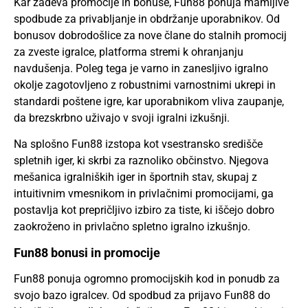
Kar zadeva promocije in bonuse, Fun88 ponuja mamljive
spodbude za privabljanje in obdržanje uporabnikov. Od
bonusov dobrodošlice za nove člane do stalnih promocij
za zveste igralce, platforma stremi k ohranjanju
navdušenja. Poleg tega je varno in zanesljivo igralno
okolje zagotovljeno z robustnimi varnostnimi ukrepi in
standardi poštene igre, kar uporabnikom vliva zaupanje,
da brezskrbno uživajo v svoji igralni izkušnji.
Na splošno Fun88 izstopa kot vsestransko središče
spletnih iger, ki skrbi za raznoliko občinstvo. Njegova
mešanica igralniških iger in športnih stav, skupaj z
intuitivnim vmesnikom in privlačnimi promocijami, ga
postavlja kot prepričljivo izbiro za tiste, ki iščejo dobro
zaokroženo in privlačno spletno igralno izkušnjo.
Fun88 bonusi in promocije
Fun88 ponuja ogromno promocijskih kod in ponudb za
svojo bazo igralcev. Od spodbud za prijavo Fun88 do