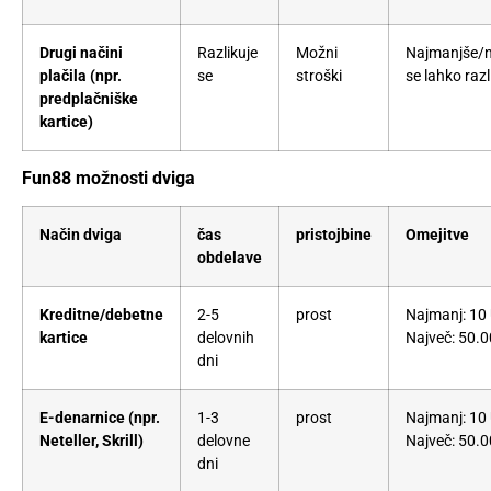
Drugi načini
Razlikuje
Možni
Najmanjše/n
plačila (npr.
se
stroški
se lahko razl
predplačniške
kartice)
Fun88 možnosti dviga
Način dviga
čas
pristojbine
Omejitve
obdelave
Kreditne/debetne
2-5
prost
Najmanj: 10
kartice
delovnih
Največ: 50.
dni
E-denarnice (npr.
1-3
prost
Najmanj: 10
Neteller, Skrill)
delovne
Največ: 50.
dni