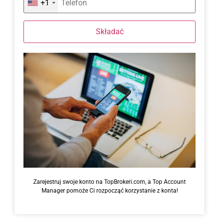
+1
Składać
Zarejestruj swoje konto na TopBrokeri.com, a Top Account
Manager pomoże Ci rozpocząć korzystanie z konta!