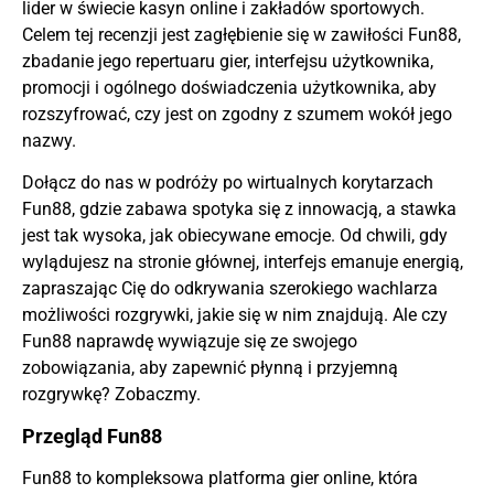
lider w świecie kasyn online i zakładów sportowych.
Celem tej recenzji jest zagłębienie się w zawiłości Fun88,
zbadanie jego repertuaru gier, interfejsu użytkownika,
promocji i ogólnego doświadczenia użytkownika, aby
rozszyfrować, czy jest on zgodny z szumem wokół jego
nazwy.
Dołącz do nas w podróży po wirtualnych korytarzach
Fun88, gdzie zabawa spotyka się z innowacją, a stawka
jest tak wysoka, jak obiecywane emocje. Od chwili, gdy
wylądujesz na stronie głównej, interfejs emanuje energią,
zapraszając Cię do odkrywania szerokiego wachlarza
możliwości rozgrywki, jakie się w nim znajdują. Ale czy
Fun88 naprawdę wywiązuje się ze swojego
zobowiązania, aby zapewnić płynną i przyjemną
rozgrywkę? Zobaczmy.
Przegląd Fun88
Fun88 to kompleksowa platforma gier online, która