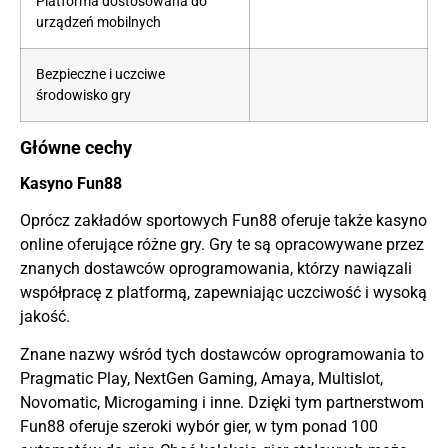
Platforma dostosowana do
urządzeń mobilnych
Bezpieczne i uczciwe
środowisko gry
Główne cechy
Kasyno Fun88
Oprócz zakładów sportowych Fun88 oferuje także kasyno
online oferujące różne gry. Gry te są opracowywane przez
znanych dostawców oprogramowania, którzy nawiązali
współpracę z platformą, zapewniając uczciwość i wysoką
jakość.
Znane nazwy wśród tych dostawców oprogramowania to
Pragmatic Play, NextGen Gaming, Amaya, Multislot,
Novomatic, Microgaming i inne. Dzięki tym partnerstwom
Fun88 oferuje szeroki wybór gier, w tym ponad 100