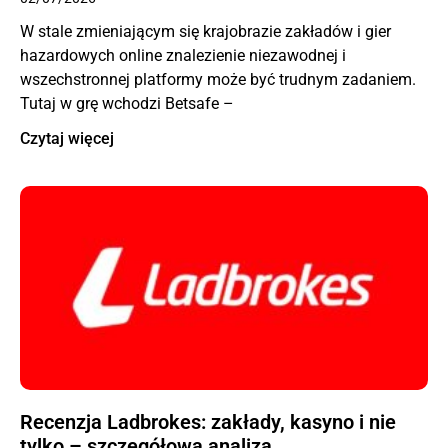
W stale zmieniającym się krajobrazie zakładów i gier
hazardowych online znalezienie niezawodnej i
wszechstronnej platformy może być trudnym zadaniem.
Tutaj w grę wchodzi Betsafe –
Czytaj więcej
Recenzja Ladbrokes: zakłady, kasyno i nie
tylko – szczegółowa analiza