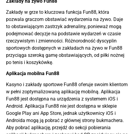
Zakłady na żywo Fun88
Zakłady w grze to kluczowa funkcja Fun88, która
pozwala graczom obstawiać wydarzenia na żywo. Daje
to obstawiającym zastrzyk adrenaliny, ponieważ mogą
podejmować decyzje na podstawie wydarzeń w czasie
rzeczywistym i zmienności. Różnorodność dyscyplin
sportowych dostępnych w zakładach na żywo w Fun88
przyciąga szeroką gamę obstawiających, od piłki nożnej
po tenis i koszykówkę.
Aplikacja mobilna Fun88
Kasyno i zakłady sportowe Fun88 oferuje swoim klientom
w pełni zoptymalizowaną aplikację mobilną. Aplikacja
Fun88 jest dostępna na urządzenia z systemem iOS i
Android. Aplikacja Fun88 nie jest dostępna w sklepie
Google Play ani App Store, jednak użytkownicy iOS i
Androida mogą ją pobrać z głównej strony bukmachera.
Aby pobrać aplikację, przejdź do sekcji pobierania