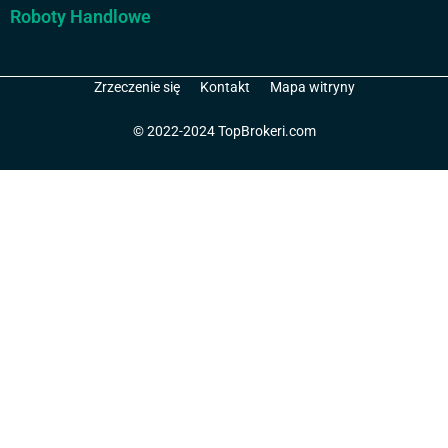
Roboty Handlowe
Zrzeczenie się
Kontakt
Mapa witryny
© 2022-2024 TopBrokeri.com