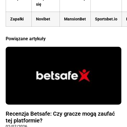
się
Zapałki
Novibet
MansionBet
Sportsbet.io
Powiązane artykuły
Recenzja Betsafe: Czy gracze mogą zaufać
tej platformie?
02/07/2026