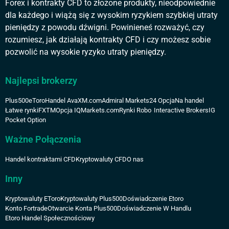
Forex i kontrakty CFD to złożone produkty, nieodpowiednie
dla każdego i wiążą się z wysokim ryzykiem szybkiej utraty
pieniędzy z powodu dźwigni. Powinieneś rozważyć, czy
rozumiesz, jak działają kontrakty CFD i czy możesz sobie
pozwolić na wysokie ryzyko utraty pieniędzy.
Najlepsi brokerzy
Plus500
eToro
Handel Ava
XM.com
Admiral Markets
24 Opcja
Na handel
Łatwe rynki
FXTM
Opcja IQ
Markets.com
Rynki Robo
Interactive Brokers
IG
Pocket Option
Ważne Połączenia
Handel kontraktami CFD
Kryptowaluty CFD
O nas
Inny
Kryptowaluty EToro
Kryptowaluty Plus500
Doświadczenie Etoro
Konto Fortrade
Otwarcie Konta Plus500
Doświadczenie W Handlu
Etoro Handel Społecznościowy