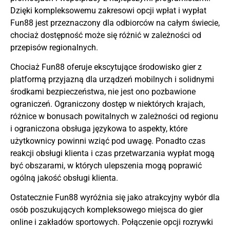
Dzięki kompleksowemu zakresowi opcji wpłat i wypłat
Fun88 jest przeznaczony dla odbiorców na całym świecie,
chociaż dostępność może się różnić w zależności od
przepisów regionalnych.
Chociaż Fun88 oferuje ekscytujące środowisko gier z
platformą przyjazną dla urządzeń mobilnych i solidnymi
środkami bezpieczeństwa, nie jest ono pozbawione
ograniczeń. Ograniczony dostęp w niektórych krajach,
różnice w bonusach powitalnych w zależności od regionu
i ograniczona obsługa językowa to aspekty, które
użytkownicy powinni wziąć pod uwagę. Ponadto czas
reakcji obsługi klienta i czas przetwarzania wypłat mogą
być obszarami, w których ulepszenia mogą poprawić
ogólną jakość obsługi klienta.
Ostatecznie Fun88 wyróżnia się jako atrakcyjny wybór dla
osób poszukujących kompleksowego miejsca do gier
online i zakładów sportowych. Połączenie opcji rozrywki