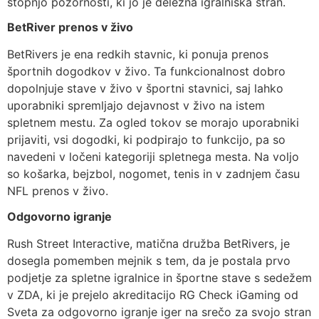
stopnjo pozornosti, ki jo je deležna igralniška stran.
BetRiver prenos v živo
BetRivers je ena redkih stavnic, ki ponuja prenos
športnih dogodkov v živo. Ta funkcionalnost dobro
dopolnjuje stave v živo v športni stavnici, saj lahko
uporabniki spremljajo dejavnost v živo na istem
spletnem mestu. Za ogled tokov se morajo uporabniki
prijaviti, vsi dogodki, ki podpirajo to funkcijo, pa so
navedeni v ločeni kategoriji spletnega mesta. Na voljo
so košarka, bejzbol, nogomet, tenis in v zadnjem času
NFL prenos v živo.
Odgovorno igranje
Rush Street Interactive, matična družba BetRivers, je
dosegla pomemben mejnik s tem, da je postala prvo
podjetje za spletne igralnice in športne stave s sedežem
v ZDA, ki je prejelo akreditacijo RG Check iGaming od
Sveta za odgovorno igranje iger na srečo za svojo stran