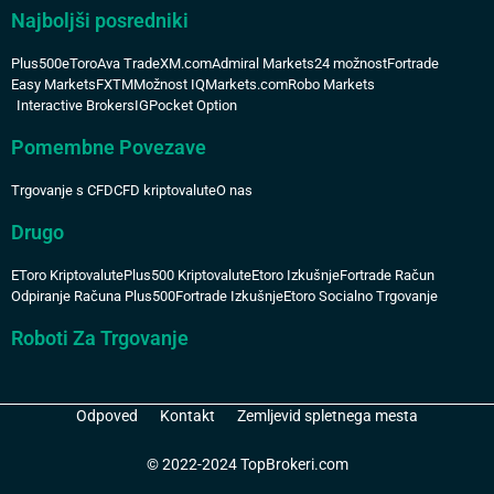
Najboljši posredniki
Plus500
eToro
Ava Trade
XM.com
Admiral Markets
24 možnost
Fortrade
Easy Markets
FXTM
Možnost IQ
Markets.com
Robo Markets
Interactive Brokers
IG
Pocket Option
Pomembne Povezave
Trgovanje s CFD
CFD kriptovalute
O nas
Drugo
EToro Kriptovalute
Plus500 Kriptovalute
Etoro Izkušnje
Fortrade Račun
Odpiranje Računa Plus500
Fortrade Izkušnje
Etoro Socialno Trgovanje
Roboti Za Trgovanje
Odpoved
Kontakt
Zemljevid spletnega mesta
© 2022-2024 TopBrokeri.com