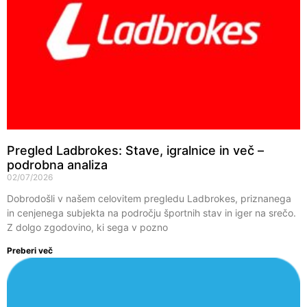
Pregled Ladbrokes: Stave, igralnice in več –
podrobna analiza
02/07/2026
Dobrodošli v našem celovitem pregledu Ladbrokes, priznanega
in cenjenega subjekta na področju športnih stav in iger na srečo.
Z dolgo zgodovino, ki sega v pozno
Preberi več