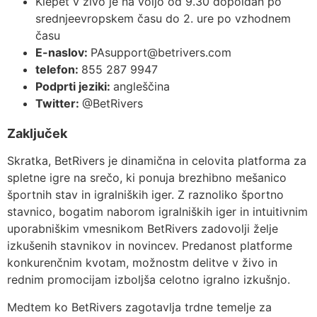
Klepet v živo je na voljo od 9.30 dopoldan po
srednjeevropskem času do 2. ure po vzhodnem
času
E-naslov:
PAsupport@betrivers.com
telefon:
855 287 9947
Podprti jeziki:
angleščina
Twitter:
@BetRivers
Zaključek
Skratka, BetRivers je dinamična in celovita platforma za
spletne igre na srečo, ki ponuja brezhibno mešanico
športnih stav in igralniških iger. Z raznoliko športno
stavnico, bogatim naborom igralniških iger in intuitivnim
uporabniškim vmesnikom BetRivers zadovolji želje
izkušenih stavnikov in novincev. Predanost platforme
konkurenčnim kvotam, možnostm delitve v živo in
rednim promocijam izboljša celotno igralno izkušnjo.
Medtem ko BetRivers zagotavlja trdne temelje za