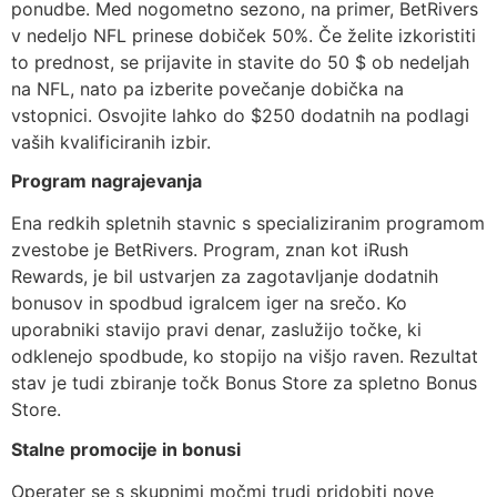
ponudbe. Med nogometno sezono, na primer, BetRivers
v nedeljo NFL prinese dobiček 50%. Če želite izkoristiti
to prednost, se prijavite in stavite do 50 $ ob nedeljah
na NFL, nato pa izberite povečanje dobička na
vstopnici. Osvojite lahko do $250 dodatnih na podlagi
vaših kvalificiranih izbir.
Program nagrajevanja
Ena redkih spletnih stavnic s specializiranim programom
zvestobe je BetRivers. Program, znan kot iRush
Rewards, je bil ustvarjen za zagotavljanje dodatnih
bonusov in spodbud igralcem iger na srečo. Ko
uporabniki stavijo pravi denar, zaslužijo točke, ki
odklenejo spodbude, ko stopijo na višjo raven. Rezultat
stav je tudi zbiranje točk Bonus Store za spletno Bonus
Store.
Stalne promocije in bonusi
Operater se s skupnimi močmi trudi pridobiti nove