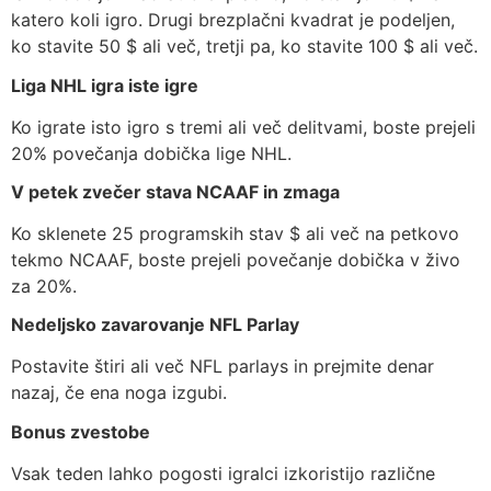
katero koli igro. Drugi brezplačni kvadrat je podeljen,
ko stavite 50 $ ali več, tretji pa, ko stavite 100 $ ali več.
Liga NHL igra iste igre
Ko igrate isto igro s tremi ali več delitvami, boste prejeli
20% povečanja dobička lige NHL.
V petek zvečer stava NCAAF in zmaga
Ko sklenete 25 programskih stav $ ali več na petkovo
tekmo NCAAF, boste prejeli povečanje dobička v živo
za 20%.
Nedeljsko zavarovanje NFL Parlay
Postavite štiri ali več NFL parlays in prejmite denar
nazaj, če ena noga izgubi.
Bonus zvestobe
Vsak teden lahko pogosti igralci izkoristijo različne