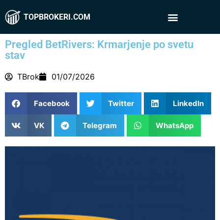
TOPBROKERI.COM
Pregled BetRivers: Krmarjenje po svetu
stav
TBrok
01/07/2026
Facebook
Twitter
LinkedIn
VK
Telegram
WhatsApp