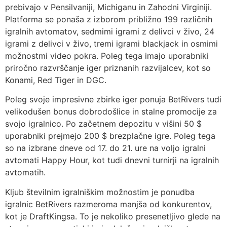
prebivajo v Pensilvaniji, Michiganu in Zahodni Virginiji.
Platforma se ponaša z izborom približno 199 različnih
igralnih avtomatov, sedmimi igrami z delivci v živo, 24
igrami z delivci v živo, tremi igrami blackjack in osmimi
možnostmi video pokra. Poleg tega imajo uporabniki
priročno razvrščanje iger priznanih razvijalcev, kot so
Konami, Red Tiger in DGC.
Poleg svoje impresivne zbirke iger ponuja BetRivers tudi
velikodušen bonus dobrodošlice in stalne promocije za
svojo igralnico. Po začetnem depozitu v višini 50 $
uporabniki prejmejo 200 $ brezplačne igre. Poleg tega
so na izbrane dneve od 17. do 21. ure na voljo igralni
avtomati Happy Hour, kot tudi dnevni turnirji na igralnih
avtomatih.
Kljub številnim igralniškim možnostim je ponudba
igralnic BetRivers razmeroma manjša od konkurentov,
kot je DraftKingsa. To je nekoliko presenetljivo glede na