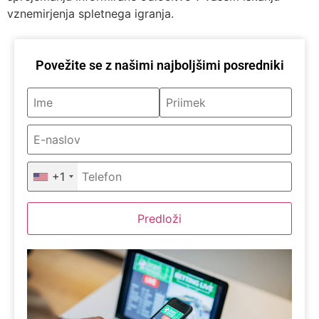
vznemirjenja spletnega igranja.
Povežite se z našimi najboljšimi posredniki
+1
Predloži