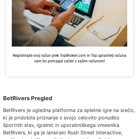
Registrirajte svoj račun prek TopBrokeri.com in Top upravitelj računa
vam bo pomagal začeti z vašim računom!
BetRivers Pregled
BetRivers je ugledna platforma za spletne igre na srečo,
ki je pridobila priznanje s svojo celovito ponudbo
športnih stav, igralnic in uporabniškega vmesnika.
BetRivers, ki ga je lansiralo Rush Street Interactive,