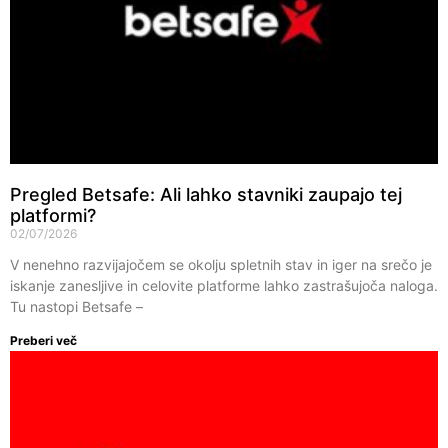
Pregled Betsafe: Ali lahko stavniki zaupajo tej
platformi?
02/07/2026
V nenehno razvijajočem se okolju spletnih stav in iger na srečo je
iskanje zanesljive in celovite platforme lahko zastrašujoča naloga.
Tu nastopi Betsafe –
Preberi več