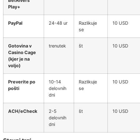
BetRivers
Play+
PayPal
24-48 ur
Razlikuje
10 USD
se
Gotovina v
trenutek
št
10 USD
Casino Cage
(kjer je na
voljo)
Preverite po
10-14
Razlikuje
10 USD
pošti
delovnih
se
dni
ACH/eCheck
2-5
št
10 USD
delovnih
dni