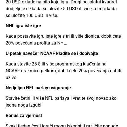
20 USD oklade na bilo koju igru. Drugi besplatni kvadrat
dodjeljuje se kada se uložite 50 USD ili više, a treći kada
se uložite 100 USD ili više.
NHL igra iste igre
Kada postavite igru iste igre s tri ili više dionica, dobit ćete
20% povećanja profita za NHL.
U petak navečer NCAAF kladite se i dobivajte
Kada stavite 25 $ ili više programskog klađenja na
NCAAF utakmicu petkom, dobit ćete 20% povećanja dobiti
uživo.
Nedjeljno NFL parlay osiguranje
Stavite četiri ili više NFL parlaya i vratite svoj novac ako
jedna noga izgubi.
Bonus za vjernost
Svaki tjedan česti igrači mogu iskoristiti različite ponude.