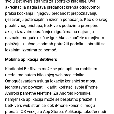
svoju BetRivers stranicu za sportsko klađenje. Ova
akreditacija naglašava predanost brenda odgovornoj
praksi kockanja i njegovu predanost prepoznavanju i
rješavanju potencijalnih rizičnih ponašanja. Kao dio svog
proaktivnog pristupa, BetRivers poduzima promptnu
akciju izravnim obraćanjem igračima na najraniju
naznaku moguće rizične igre. Ako se nađete u ranjivom
položaju, ključno je odmah potražiti podršku i obratiti se
lokalnim izvorima za pomoć.
Mobilna aplikacija BetRivers
Kladionici BetRivers može se pristupiti na mobilnim
uređajima putem bilo kojeg web preglednika.
Omogućavanjem usluga lokacije korisnici se mogu
jednostavno povezati i kladiti koristeći svoje iPhone ili
Android pametne telefone. Za Android korisnike,
namjenska aplikacija može se besplatno preuzeti s
BetRivers web stranice, dok iPhone korisnici mogu
pronaći iOS verziju u App Storeu. Aplikacija također nudi