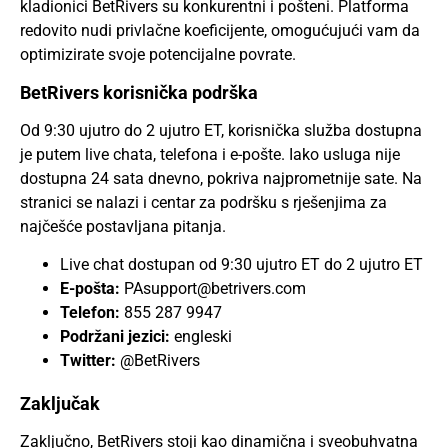
kladionici BetRivers su konkurentni i pošteni. Platforma
redovito nudi privlačne koeficijente, omogućujući vam da
optimizirate svoje potencijalne povrate.
BetRivers korisnička podrška
Od 9:30 ujutro do 2 ujutro ET, korisnička služba dostupna
je putem live chata, telefona i e-pošte. Iako usluga nije
dostupna 24 sata dnevno, pokriva najprometnije sate. Na
stranici se nalazi i centar za podršku s rješenjima za
najčešće postavljana pitanja.
Live chat dostupan od 9:30 ujutro ET do 2 ujutro ET
E-pošta:
PAsupport@betrivers.com
Telefon:
855 287 9947
Podržani jezici:
engleski
Twitter:
@BetRivers
Zaključak
Zaključno, BetRivers stoji kao dinamična i sveobuhvatna