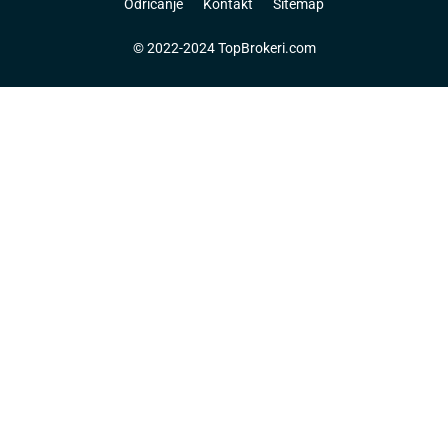
Odricanje
Kontakt
Sitemap
© 2022-2024 TopBrokeri.com