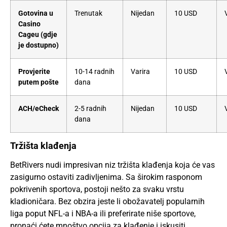
Gotovina u
Trenutak
Nijedan
10 USD
Casino
Cageu (gdje
je dostupno)
Provjerite
10-14 radnih
Varira
10 USD
putem pošte
dana
ACH/eCheck
2-5 radnih
Nijedan
10 USD
dana
Tržišta klađenja
BetRivers nudi impresivan niz tržišta klađenja koja će vas
zasigurno ostaviti zadivljenima. Sa širokim rasponom
pokrivenih sportova, postoji nešto za svaku vrstu
kladioničara. Bez obzira jeste li obožavatelj popularnih
liga poput NFL-a i NBA-a ili preferirate niše sportove,
pronaći ćete mnoštvo opcija za klađenje i iskusiti