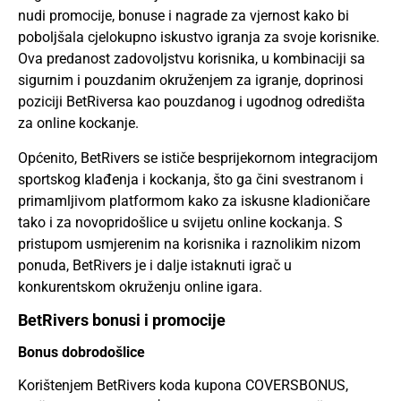
nudi promocije, bonuse i nagrade za vjernost kako bi
poboljšala cjelokupno iskustvo igranja za svoje korisnike.
Ova predanost zadovoljstvu korisnika, u kombinaciji sa
sigurnim i pouzdanim okruženjem za igranje, doprinosi
poziciji BetRiversa kao pouzdanog i ugodnog odredišta
za online kockanje.
Općenito, BetRivers se ističe besprijekornom integracijom
sportskog klađenja i kockanja, što ga čini svestranom i
primamljivom platformom kako za iskusne kladioničare
tako i za novopridošlice u svijetu online kockanja. S
pristupom usmjerenim na korisnika i raznolikim nizom
ponuda, BetRivers je i dalje istaknuti igrač u
konkurentskom okruženju online igara.
BetRivers bonusi i promocije
Bonus dobrodošlice
Korištenjem BetRivers koda kupona COVERSBONUS,