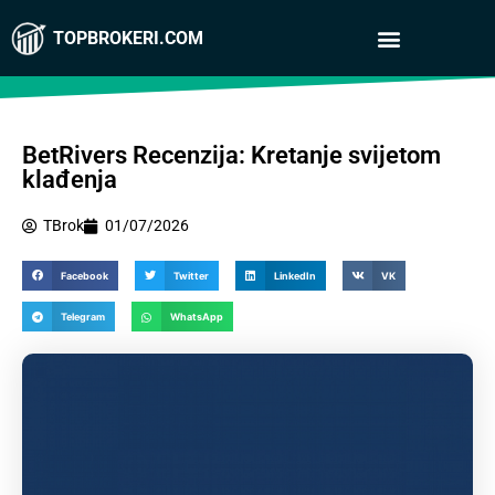
TOPBROKERI.COM
BetRivers Recenzija: Kretanje svijetom
klađenja
TBrok
01/07/2026
Facebook
Twitter
LinkedIn
VK
Telegram
WhatsApp