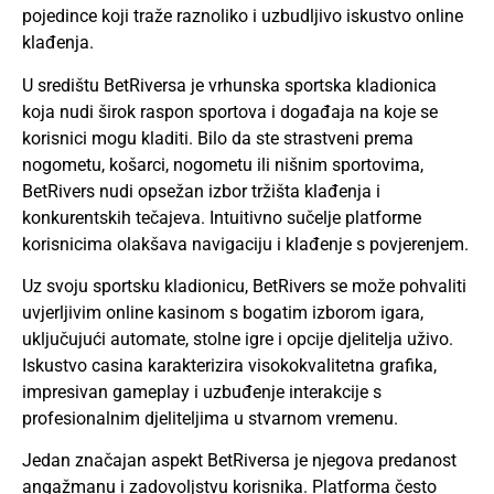
pojedince koji traže raznoliko i uzbudljivo iskustvo online
klađenja.
U središtu BetRiversa je vrhunska sportska kladionica
koja nudi širok raspon sportova i događaja na koje se
korisnici mogu kladiti. Bilo da ste strastveni prema
nogometu, košarci, nogometu ili nišnim sportovima,
BetRivers nudi opsežan izbor tržišta klađenja i
konkurentskih tečajeva. Intuitivno sučelje platforme
korisnicima olakšava navigaciju i klađenje s povjerenjem.
Uz svoju sportsku kladionicu, BetRivers se može pohvaliti
uvjerljivim online kasinom s bogatim izborom igara,
uključujući automate, stolne igre i opcije djelitelja uživo.
Iskustvo casina karakterizira visokokvalitetna grafika,
impresivan gameplay i uzbuđenje interakcije s
profesionalnim djeliteljima u stvarnom vremenu.
Jedan značajan aspekt BetRiversa je njegova predanost
angažmanu i zadovoljstvu korisnika. Platforma često