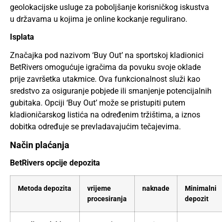
geolokacijske usluge za poboljšanje korisničkog iskustva
u državama u kojima je online kockanje regulirano.
Isplata
Značajka pod nazivom ‘Buy Out’ na sportskoj kladionici
BetRivers omogućuje igračima da povuku svoje oklade
prije završetka utakmice. Ova funkcionalnost služi kao
sredstvo za osiguranje pobjede ili smanjenje potencijalnih
gubitaka. Opciji ‘Buy Out’ može se pristupiti putem
kladioničarskog listića na određenim tržištima, a iznos
dobitka određuje se prevladavajućim tečajevima.
Način plaćanja
BetRivers opcije depozita
Metoda depozita
vrijeme
naknade
Minimalni
procesiranja
depozit