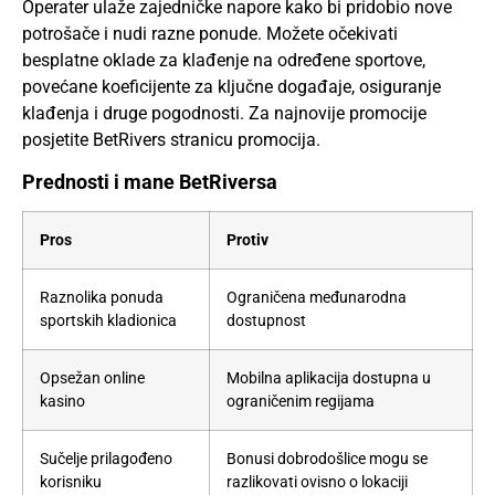
Operater ulaže zajedničke napore kako bi pridobio nove
potrošače i nudi razne ponude. Možete očekivati
besplatne oklade za klađenje na određene sportove,
povećane koeficijente za ključne događaje, osiguranje
klađenja i druge pogodnosti. Za najnovije promocije
posjetite BetRivers stranicu promocija.
Prednosti i mane BetRiversa
Pros
Protiv
Raznolika ponuda
Ograničena međunarodna
sportskih kladionica
dostupnost
Opsežan online
Mobilna aplikacija dostupna u
kasino
ograničenim regijama
Sučelje prilagođeno
Bonusi dobrodošlice mogu se
korisniku
razlikovati ovisno o lokaciji