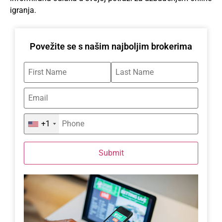
igranja.
Povežite se s našim najboljim brokerima
+1
Submit