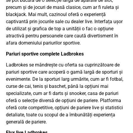
se pot bucura de o selecție largă de aparate de slot,
precum și de jocuri de masă clasice, cum ar fi ruleta și
blackjack. Mai mult, cazinoul oferă o experiență
captivantă prin jocurile sale cu dealer live. Interfața ușor
de utilizat și grafica de top a unității o fac o opțiune
atractivă pentru persoanele care caută divertisment în
afara domeniului pariurilor sportive.
Pariuri sportive complete Ladbrokes
Ladbrokes se mândrește cu oferta sa cuprinzătoare de
pariuri sportive care acoperă o gamă largă de sporturi și
evenimente. De la sporturi larg urmărite, cum ar fi fotbal,
curse de cai, tenis și baschet, până la opțiuni mai
specializate, cum ar fi darts și snooker, casa de pariuri
oferă o selecție diversă de opțiuni de pariere. Platforma
oferă cote competitive, opțiuni de pariere live și statistici
detaliate, toate cu scopul de a îmbunătăți experiența
generală de pariere.
Flux live Ladbrokes