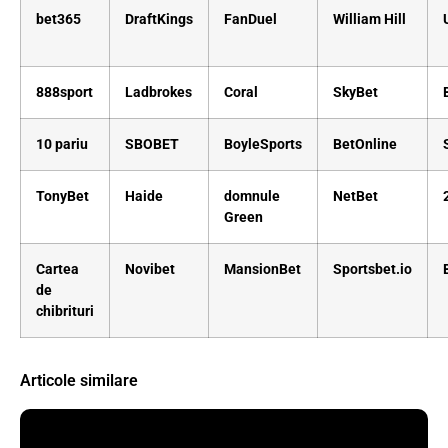
bet365
DraftKings
FanDuel
William Hill
888sport
Ladbrokes
Coral
SkyBet
10 pariu
SBOBET
BoyleSports
BetOnline
TonyBet
Haide
domnule
NetBet
Green
Cartea
Novibet
MansionBet
Sportsbet.io
de
chibrituri
Articole similare