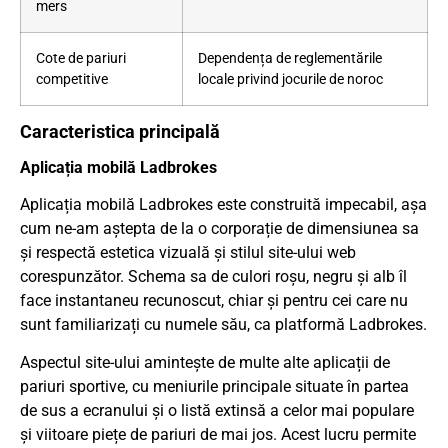
mers
Cote de pariuri
Dependența de reglementările
competitive
locale privind jocurile de noroc
Caracteristica principală
Aplicația mobilă Ladbrokes
Aplicația mobilă Ladbrokes este construită impecabil, așa
cum ne-am aștepta de la o corporație de dimensiunea sa
și respectă estetica vizuală și stilul site-ului web
corespunzător. Schema sa de culori roșu, negru și alb îl
face instantaneu recunoscut, chiar și pentru cei care nu
sunt familiarizați cu numele său, ca platformă Ladbrokes.
Aspectul site-ului amintește de multe alte aplicații de
pariuri sportive, cu meniurile principale situate în partea
de sus a ecranului și o listă extinsă a celor mai populare
și viitoare piețe de pariuri de mai jos. Acest lucru permite