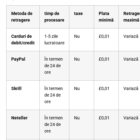
Metoda de
timp de
taxe
Plata
Retrage
retragere
procesare
minimă
maximă
Carduri de
1-5 zile
Nu
£0,01
Variază
debit/credit
lucratoare
PayPal
În termen
Nu
£0,01
Variază
de 24 de
ore
Skrill
În termen
Nu
£0,01
Variază
de 24 de
ore
Neteller
În termen
Nu
£0,01
Variază
de 24 de
ore