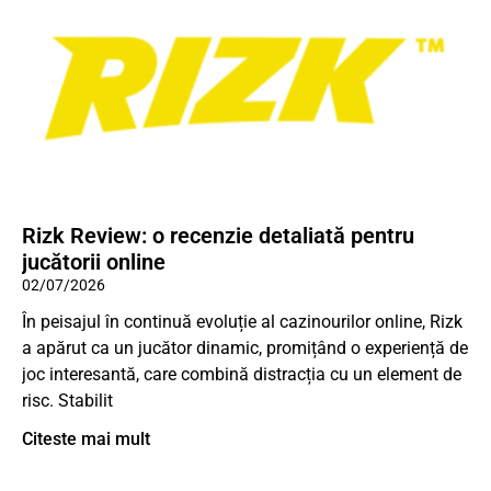
Rizk Review: o recenzie detaliată pentru
jucătorii online
02/07/2026
În peisajul în continuă evoluție al cazinourilor online, Rizk
a apărut ca un jucător dinamic, promițând o experiență de
joc interesantă, care combină distracția cu un element de
risc. Stabilit
Citeste mai mult