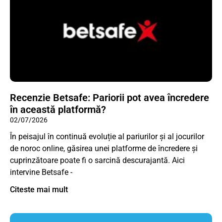
Recenzie Betsafe: Pariorii pot avea încredere
în această platformă?
02/07/2026
În peisajul în continuă evoluție al pariurilor și al jocurilor
de noroc online, găsirea unei platforme de încredere și
cuprinzătoare poate fi o sarcină descurajantă. Aici
intervine Betsafe -
Citeste mai mult