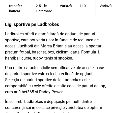
transfer
2-5 zile
Variază
£10
Variază
bancar
lucratoare
Ligi sportive pe Ladbrokes
Ladbrokes oferă o gamă largă de opțiuni de pariuri
sportive, care pot varia ușor în funcție de regiunea de
acces. Jucătorii din Marea Britanie au acces la sporturi
precum fotbal, baschet, box, ciclism, darts, Formula 1,
handbal, curse, rugby, tenis și snooker.
Una dintre caracteristicile semnificative ale acestei case
de pariuri sportive este selecția extinsă de opțiuni.
Selecția de pariuri sportive de la Ladbrokes este
comparabilă cu cele oferite de alte case de pariuri de top,
cum ar fi bet365 și Paddy Power.
În schimb, Ladbrokes îi depășește pe mulți dintre
concurenții săi în ceea ce privește varietatea de opțiuni