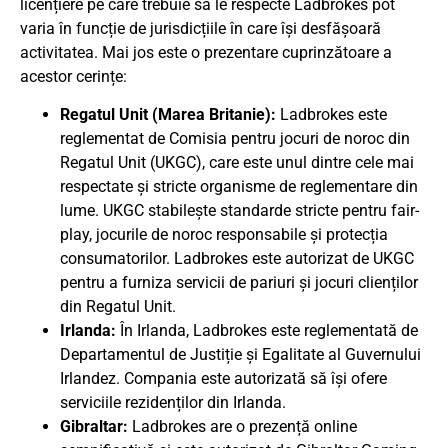
licențiere pe care trebuie să le respecte Ladbrokes pot
varia în funcție de jurisdicțiile în care își desfășoară
activitatea. Mai jos este o prezentare cuprinzătoare a
acestor cerințe:
Regatul Unit (Marea Britanie):
Ladbrokes este
reglementat de Comisia pentru jocuri de noroc din
Regatul Unit (UKGC), care este unul dintre cele mai
respectate și stricte organisme de reglementare din
lume. UKGC stabilește standarde stricte pentru fair-
play, jocurile de noroc responsabile și protecția
consumatorilor. Ladbrokes este autorizat de UKGC
pentru a furniza servicii de pariuri și jocuri clienților
din Regatul Unit.
Irlanda:
În Irlanda, Ladbrokes este reglementată de
Departamentul de Justiție și Egalitate al Guvernului
Irlandez. Compania este autorizată să își ofere
serviciile rezidenților din Irlanda.
Gibraltar:
Ladbrokes are o prezență online