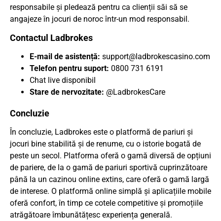
responsabile și pledează pentru ca clienții săi să se
angajeze în jocuri de noroc într-un mod responsabil.
Contactul Ladbrokes
E-mail de asistență:
support@ladbrokescasino.com
Telefon pentru suport:
0800 731 6191
Chat live disponibil
Stare de nervozitate:
@LadbrokesCare
Concluzie
În concluzie, Ladbrokes este o platformă de pariuri și
jocuri bine stabilită și de renume, cu o istorie bogată de
peste un secol. Platforma oferă o gamă diversă de opțiuni
de pariere, de la o gamă de pariuri sportivă cuprinzătoare
până la un cazinou online extins, care oferă o gamă largă
de interese. O platformă online simplă și aplicațiile mobile
oferă confort, în timp ce cotele competitive și promoțiile
atrăgătoare îmbunătățesc experiența generală.