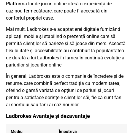
Platforma lor de jocuri online oferă o experiență de
cazinou fermecătoare, care poate fi accesată din
confortul propriei case.
Mai mult, Ladbrokes s-a adaptat erei digitale furnizând
aplicații mobile și stabilind o prezență online care să
permită clienților să parieze și să joace din mers. Această
flexibilitate și accesibilitate au contribuit la popularitatea
de durată a lui Ladbrokes în lumea în continuă evoluție a
pariurilor și jocurilor online.
În general, Ladbrokes este o companie de încredere și de
renume, care combină perfect tradiția cu modernitatea,
oferind o gamă variată de opțiuni de pariuri și jocuri
pentru a satisface dorințele clienților săi, fie că sunt fani
ai sportului sau fani ai cazinourilor.
Ladbrokes Avantaje și dezavantaje
Mediu
Împotriva