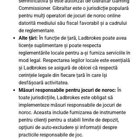
semnificativă și este autorizat de Gibraltar Gaming
Commissioner. Gibraltar este o jurisdicție populară
pentru mulți operatori de jocuri de noroc online
datorită mediului său fiscal favorabil și a cadrului
de reglementare.
Alte țări:
În funcție de țară, Ladbrokes poate avea
licențe suplimentare și poate respecta
reglementările locale pentru a-și furniza serviciile în
mod legal. Respectarea legilor locale este esențială
și Ladbrokes se asigură de obicei că respectă
cerințele legale din fiecare țară în care își
desfășoară activitatea.
Măsuri responsabile pentru jocuri de noroc:
În
toate jurisdicțiile, Ladbrokes este obligat să
implementeze măsuri responsabile de jocuri de
noroc. Aceasta include furnizarea de instrumente
pentru clienți pentru a stabili limite de depozit,
opțiuni de auto-excludere și informații despre
practicile responsabile de joc.