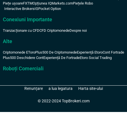
Piețe ușoare
FXTM
Opțiunea IQ
Markets.com
Piețele Robo
Interactive Brokers
IG
Pocket Option
Conexiuni Importante
Tranzacționare cu CFD
CFD Criptomonede
Despre noi
Alte
Criptomonede EToro
Plus500 De Criptomonede
Experiență Etoro
Cont Fortrade
Plus500 Deschidere Cont
Experiență De Fortrade
Etoro Social Trading
Roboți Comerciali
Renunțare
a lua legatura
Harta site-ului
© 2022-2024 TopBrokeri.com