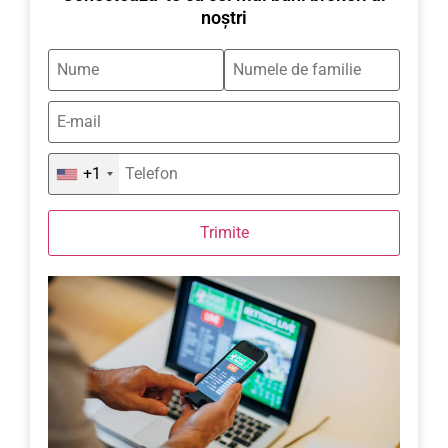
noștri
+1
Trimite