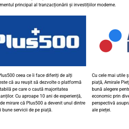
ntul principal al tranzacționării și investițiilor moderne.
Plus500
ceea ce îi face diferiți de alți
Cu cele mai utile ș
 este că au reușit să dezvolte o platformă
piață, Amirale
Pieț
stabilă pe care o caută majoritatea
bună alegere pentr
anților. Cu aproape 10 ani de experiență,
economic prin dive
 de mirare că Plus500 a devenit unul dintre
perspectivă asupra
 bune servicii de pe piață.
ale pieței.