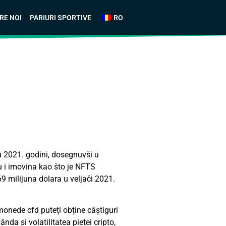
RE NOI
PARIURI SPORTIVE
RO
 2021. godini, dosegnuvši u
u i imovina kao što je NFTS
9 milijuna dolara u veljači 2021.
omonede cfd puteți obține câștiguri
nda și volatilitatea pieței cripto,