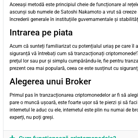
Aceeași metodă este principiul cheie de funcționare al rețel
ascunși sub numele de Satoshi Nakamoto a vrut să creeze o
încrederii generale în instituțiile guvernamentale și stabilit
Intrarea pe piata
Acum că sunteți familiarizat cu potențialul uriaș pe care îl a
siguranță vă întrebați cum să tranzacționați criptomonede!? 
prețul lor sau pur și simplu cumpărându-le, fie pentru tranz
prezent cea mai populară, ceea ce este susținut cu siguranț
Alegerea unui Broker
Primul pas în tranzacționarea criptomonedelor ar fi să alegi
pare o muncă ușoară, este foarte ușor să te pierzi și să faci
internetul le aduc cu ele, internetul este plin nu numai de brok
experți, nu poți greși.