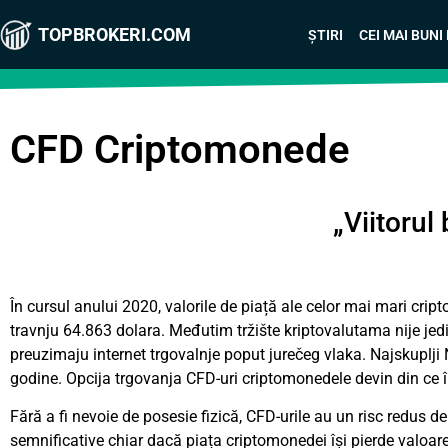
TOPBROKERI.COM
ȘTIRI
CEI MAI BUNI
CFD Criptomonede
„Viitorul
În cursul anului 2020, valorile de piață ale celor mai mari cri
travnju 64.863 dolara. Međutim tržište kriptovalutama nije jed
preuzimaju internet trgovalnje poput jurečeg vlaka. Najskuplji
godine. Opcija trgovanja
CFD-uri
criptomonedele devin din ce î
Fără a fi nevoie de posesie fizică, CFD-urile au un risc redus 
semnificative chiar dacă piața criptomonedei își pierde valoare. 