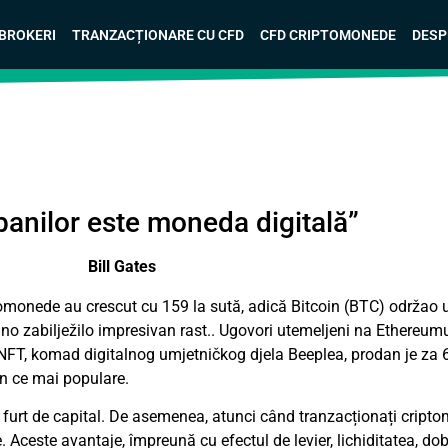
 BROKERI
TRANZACȚIONARE CU CFD
CFD CRIPTOMONEDE
DESP
 banilor este moneda digitală”
Bill Gates
ptomonede au crescut cu 159 la sută, adică
Bitcoin
(BTC) održao u
ino zabilježilo impresivan rast.. Ugovori utemeljeni na Ethereum
 NFT, komad digitalnog umjetničkog djela Beeplea, prodan je za 6
n ce mai populare.
de furt de capital. De asemenea, atunci când tranzacționați cript
Aceste avantaje, împreună cu efectul de levier, lichiditatea, dobâ