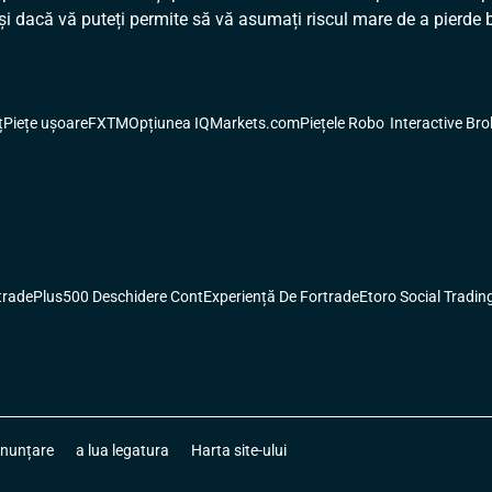
și dacă vă puteți permite să vă asumați riscul mare de a pierde 
ț
Piețe ușoare
FXTM
Opțiunea IQ
Markets.com
Piețele Robo
Interactive Bro
trade
Plus500 Deschidere Cont
Experiență De Fortrade
Etoro Social Tradin
nunțare
a lua legatura
Harta site-ului