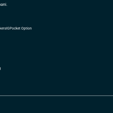
bani.
kers
IG
Pocket Option
g