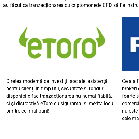
au făcut ca tranzacționarea cu criptomonede CFD să fie instrume
O rețea modernă de investiții sociale, asistență
Ce aia
pentru clienți în timp util, securitate și fonduri
brokeri
disponibile fac tranzacționarea nu numai fiabilă,
foarte 
ci și distractivă
eToro
cu siguranta isi merita locul
comerci
printre cei mai buni!
nu este
cele mai