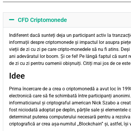
CFD Criptomonede
Indiferent dacă sunteți deja un participant activ la tranzacț
informații despre criptomonede și impactul lor asupra pieței
vieții de zi cu zi pe care cripto-monedele să nu fi atins. De
ani adevăratul lor boom. Și ce fel! Pe lângă faptul că sunt r
de zi cu zi pentru oamenii obișnuiți. Citiți mai jos de ce este
Idee
Prima încercare de a crea o criptomonedă a avut loc în 199
electronică care să fie schimbată între participanți anonimi.
informaticianul și criptograful american Nick Szabo a creat B
fost niciodată adoptat pe deplin, părțile sale și elementele 
determinat puterea computerului necesară pentru a rezolva pu
criptografică ar crea așa-numitul „Blockchain” și, astfel, își