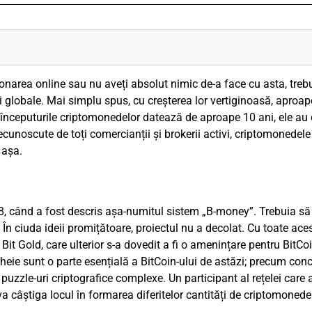
ionarea online sau nu aveți absolut nimic de-a face cu asta, trebu
 globale. Mai simplu spus, cu creșterea lor vertiginoasă, aproape
și începuturile criptomonedelor datează de aproape 10 ani, ele au 
ecunoscute de toți comercianții și brokerii activi, criptomonedele
 așa.
8, când a fost descris așa-numitul sistem „B-money”. Trebuia să
 În ciuda ideii promițătoare, proiectul nu a decolat. Cu toate aces
it Gold, care ulterior s-a dovedit a fi o amenințare pentru BitCo
cheie sunt o parte esențială a BitCoin-ului de astăzi; precum con
zzle-uri criptografice complexe. Un participant al rețelei care 
 va câștiga locul în formarea diferitelor cantități de criptomonede