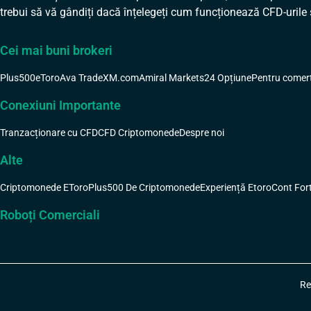
trebui să vă gândiți dacă înțelegeți cum funcționează CFD-urile 
Cei mai buni brokeri
Plus500
eToro
Ava Trade
XM.com
Amiral Markets
24 Opțiune
Pentru comer
Conexiuni Importante
Tranzacționare cu CFD
CFD Criptomonede
Despre noi
Alte
Criptomonede EToro
Plus500 De Criptomonede
Experiență Etoro
Cont For
Roboți Comerciali
Re