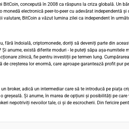
ei BitCoin, concepută în 2008 ca răspuns la criza globală. Un băr
 monedă electronică peer-to-peer cu adevărat independentă și d
ății valutare, BitCoin a văzut lumina zilei ca independent în următo
u, fără îndoială, criptomonede, doriți să deveniți parte din aceast
Și anume, există diferite moduri - le puteți săpa așa-numitele mi
acționare zilnică, fie pentru investiții pe termen lung. Cumpărar
ă de creșterea lor enormă, care aproape garantează profit pur p
 un broker, adică un intermediar care să te introducă pe piața cr
 o greșeală. Și anume, în marea de opțiuni și posibilități pe car
eri nepotriviți nevoilor tale, ci și de escrocherii. Din fericire pen