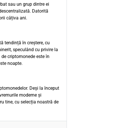
bat sau un grup dintre ei
escentralizată. Datorită
rii câțiva ani.
ă tendință în creștere, cu
nerit, speculând cu privire la
ea de criptomonede este în
este noapte.
iptomonedelor. Deși la început
e vremurile moderne și
tru tine, cu selecția noastră de