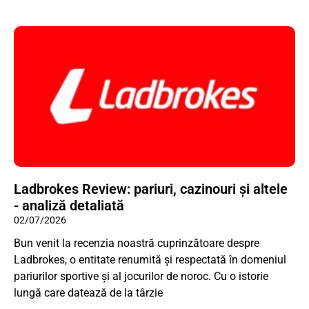
Ladbrokes Review: pariuri, cazinouri și altele
- analiză detaliată
02/07/2026
Bun venit la recenzia noastră cuprinzătoare despre
Ladbrokes, o entitate renumită și respectată în domeniul
pariurilor sportive și al jocurilor de noroc. Cu o istorie
lungă care datează de la târzie