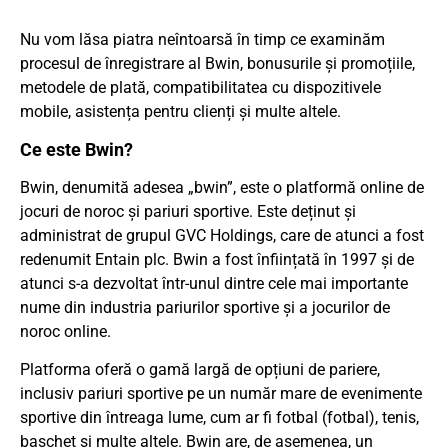
Nu vom lăsa piatra neîntoarsă în timp ce examinăm
procesul de înregistrare al Bwin, bonusurile și promoțiile,
metodele de plată, compatibilitatea cu dispozitivele
mobile, asistența pentru clienți și multe altele.
Ce este Bwin?
Bwin, denumită adesea „bwin”, este o platformă online de
jocuri de noroc și pariuri sportive. Este deținut și
administrat de grupul GVC Holdings, care de atunci a fost
redenumit Entain plc. Bwin a fost înființată în 1997 și de
atunci s-a dezvoltat într-unul dintre cele mai importante
nume din industria pariurilor sportive și a jocurilor de
noroc online.
Platforma oferă o gamă largă de opțiuni de pariere,
inclusiv pariuri sportive pe un număr mare de evenimente
sportive din întreaga lume, cum ar fi fotbal (fotbal), tenis,
baschet și multe altele. Bwin are, de asemenea, un