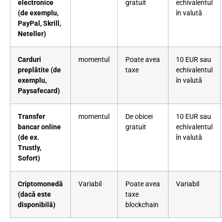
electronice
gratuit
echivalentul
(de exemplu,
în valută
PayPal, Skrill,
Neteller)
Carduri
momentul
Poate avea
10 EUR sau
preplătite (de
taxe
echivalentul
exemplu,
în valută
Paysafecard)
Transfer
momentul
De obicei
10 EUR sau
bancar online
gratuit
echivalentul
(de ex.
în valută
Trustly,
Sofort)
Criptomonedă
Variabil
Poate avea
Variabil
(dacă este
taxe
disponibilă)
blockchain