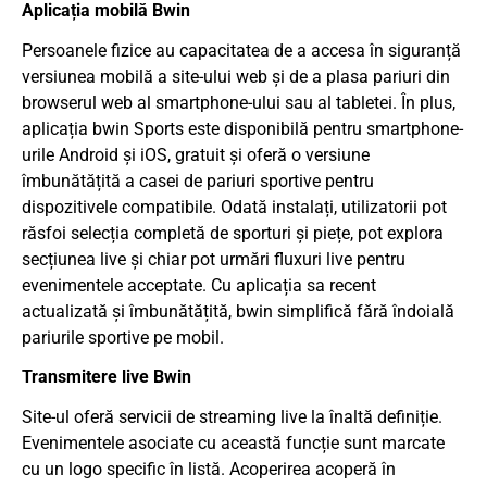
Aplicația mobilă Bwin
Persoanele fizice au capacitatea de a accesa în siguranță
versiunea mobilă a site-ului web și de a plasa pariuri din
browserul web al smartphone-ului sau al tabletei. În plus,
aplicația bwin Sports este disponibilă pentru smartphone-
urile Android și iOS, gratuit și oferă o versiune
îmbunătățită a casei de pariuri sportive pentru
dispozitivele compatibile. Odată instalați, utilizatorii pot
răsfoi selecția completă de sporturi și piețe, pot explora
secțiunea live și chiar pot urmări fluxuri live pentru
evenimentele acceptate. Cu aplicația sa recent
actualizată și îmbunătățită, bwin simplifică fără îndoială
pariurile sportive pe mobil.
Transmitere live Bwin
Site-ul oferă servicii de streaming live la înaltă definiție.
Evenimentele asociate cu această funcție sunt marcate
cu un logo specific în listă. Acoperirea acoperă în