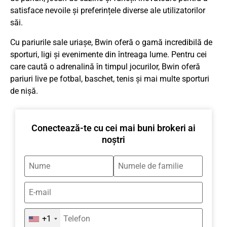
satisface nevoile și preferințele diverse ale utilizatorilor
săi.
Cu pariurile sale uriașe, Bwin oferă o gamă incredibilă de
sporturi, ligi și evenimente din întreaga lume. Pentru cei
care caută o adrenalină în timpul jocurilor, Bwin oferă
pariuri live pe fotbal, baschet, tenis și mai multe sporturi
de nișă.
Conectează-te cu cei mai buni brokeri ai
noștri
+1