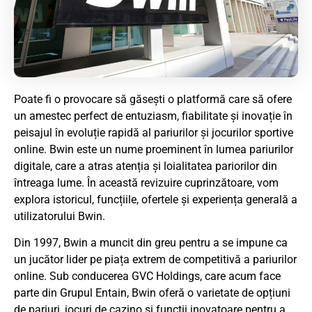
Poate fi o provocare să găsești o platformă care să ofere
un amestec perfect de entuziasm, fiabilitate și inovație în
peisajul în evoluție rapidă al pariurilor și jocurilor sportive
online. Bwin este un nume proeminent în lumea pariurilor
digitale, care a atras atenția și loialitatea pariorilor din
întreaga lume. În această revizuire cuprinzătoare, vom
explora istoricul, funcțiile, ofertele și experiența generală a
utilizatorului Bwin.
Din 1997, Bwin a muncit din greu pentru a se impune ca
un jucător lider pe piața extrem de competitivă a pariurilor
online. Sub conducerea GVC Holdings, care acum face
parte din Grupul Entain, Bwin oferă o varietate de opțiuni
de pariuri, jocuri de cazino și funcții inovatoare pentru a