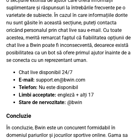
o secțiune extinsă de ajutor care oferă informații
suplimentare și răspunsuri la întrebările frecvente pe o
varietate de subiecte. În cazul în care informațiile dorite
nu sunt găsite în această secțiune, puteți contacta
oricând personalul prin chat live sau e-mail. Cu toate
acestea, merită remarcat faptul că fiabilitatea opțiunii de
chat live a Bwin poate fi inconsecventă, deoarece există
posibilitatea ca un bot să ofere primul ajutor înainte de a
se conecta cu un reprezentant uman.
Chat live disponibil 24/7
E-mail:
support.en@bwin.com
Telefon:
Nu este disponibil
Limbi acceptate:
engleză + alți 17
Stare de nervozitate:
@bwin
Concluzie
În concluzie, Bwin este un concurent formidabil în
domeniul pariurilor și jocurilor sportive online. Gama sa