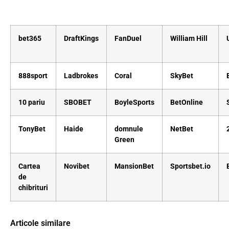
bet365
DraftKings
FanDuel
William Hill
888sport
Ladbrokes
Coral
SkyBet
10 pariu
SBOBET
BoyleSports
BetOnline
TonyBet
Haide
domnule
NetBet
Green
Cartea
Novibet
MansionBet
Sportsbet.io
de
chibrituri
Articole similare