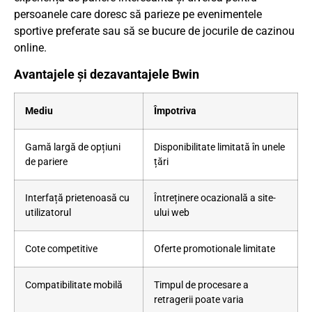
persoanele care doresc să parieze pe evenimentele
sportive preferate sau să se bucure de jocurile de cazinou
online.
Avantajele și dezavantajele Bwin
Mediu
Împotriva
Gamă largă de opțiuni
Disponibilitate limitată în unele
de pariere
țări
Interfață prietenoasă cu
Întreținere ocazională a site-
utilizatorul
ului web
Cote competitive
Oferte promotionale limitate
Compatibilitate mobilă
Timpul de procesare a
retragerii poate varia