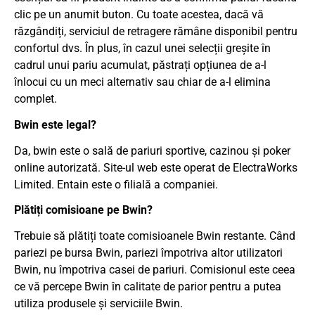
clic pe un anumit buton. Cu toate acestea, dacă vă
răzgândiți, serviciul de retragere rămâne disponibil pentru
confortul dvs. În plus, în cazul unei selecții greșite în
cadrul unui pariu acumulat, păstrați opțiunea de a-l
înlocui cu un meci alternativ sau chiar de a-l elimina
complet.
Bwin este legal?
Da, bwin este o sală de pariuri sportive, cazinou și poker
online autorizată. Site-ul web este operat de ElectraWorks
Limited. Entain este o filială a companiei.
Plătiți comisioane pe Bwin?
Trebuie să plătiți toate comisioanele Bwin restante. Când
pariezi pe bursa Bwin, pariezi împotriva altor utilizatori
Bwin, nu împotriva casei de pariuri. Comisionul este ceea
ce vă percepe Bwin în calitate de parior pentru a putea
utiliza produsele și serviciile Bwin.