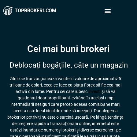
TOPBROKERI.COM
Cei mai buni brokeri
Deblocați bogățiile, câte un magazin
Zilnic se tranzacționează valute în valoare de aproximativ 5
trilioane de dolari, ceea ce face ca piața Forex să fie cea mai
activă din lume. Pentru cei care iubesc
investi
și să vă
gestionați doar propriii bani, evitând în același timp
intermediarii nesiguri care percep adesea comisioane mari,
acesta este locul ideal de unde să începeți. Dar alegerea
brokerilor potriviți nu este o sarcină ușoară. Pe lângă tendința
de creștere rapidă a tranzacționării online, internetul este
astăzi inundat de numeroși brokeri și diverse escrocherii pe
care o persoană insuficient calificată le va găsi cu ușurință.