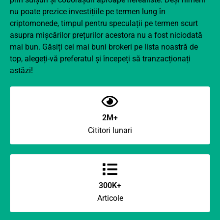
nu poate prezice investițiile pe termen lung în
criptomonede, timpul pentru speculații pe termen scurt
asupra mișcărilor prețurilor acestora nu a fost niciodată
mai bun. Găsiți cei mai buni brokeri pe lista noastră de
top, alegeți-vă preferatul și începeți să tranzacționați
astăzi!
2M+
Cititori lunari
300K+
Articole