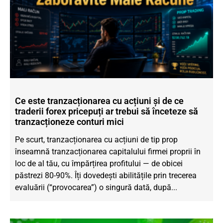
Ce este tranzacționarea cu acțiuni și de ce
traderii forex pricepuți ar trebui să înceteze să
tranzacționeze conturi mici
Pe scurt, tranzacționarea cu acțiuni de tip prop
înseamnă tranzacționarea capitalului firmei proprii în
loc de al tău, cu împărțirea profitului — de obicei
păstrezi 80-90%. Îți dovedești abilitățile prin trecerea
evaluării (“provocarea”) o singură dată, după...