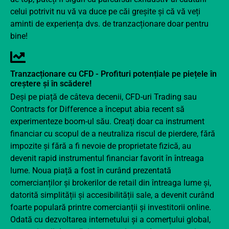
celui potrivit nu vă va duce pe căi greșite și că vă veți
aminti de experiența dvs. de tranzacționare doar pentru
bine!
Tranzacționare cu CFD - Profituri potențiale pe piețele în
creștere și în scădere!
Deși pe piață de câteva decenii,
CFD-uri
Trading sau
Contracts for Difference a început abia recent să
experimenteze boom-ul său. Creați doar ca instrument
financiar cu scopul de a neutraliza riscul de pierdere, fără
impozite și fără a fi nevoie de proprietate fizică, au
devenit rapid instrumentul financiar favorit în întreaga
lume. Noua piață a fost în curând prezentată
comercianților și brokerilor de retail din întreaga lume și,
datorită simplității și accesibilității sale, a devenit curând
foarte populară printre comercianții și investitorii online.
Odată cu dezvoltarea internetului și a comerțului global,