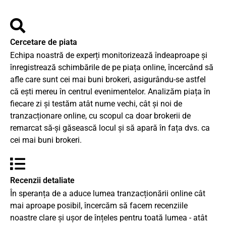
Cercetare de piata
Echipa noastră de experți monitorizează îndeaproape și
înregistrează schimbările de pe piața online, încercând să
afle care sunt cei mai buni brokeri, asigurându-se astfel
că ești mereu în centrul evenimentelor. Analizăm piața în
fiecare zi și testăm atât nume vechi, cât și noi de
tranzacționare online, cu scopul ca doar brokerii de
remarcat să-și găsească locul și să apară în fața dvs. ca
cei mai buni brokeri.
Recenzii detaliate
În speranța de a aduce lumea tranzacționării online cât
mai aproape posibil, încercăm să facem recenziile
noastre clare și ușor de înțeles pentru toată lumea - atât