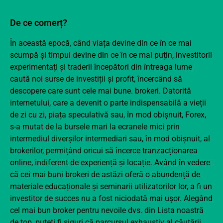
De ce comerț?
În această epocă, când viața devine din ce în ce mai
scumpă și timpul devine din ce în ce mai puțin, investitorii
experimentați și traderii începători din întreaga lume
caută noi surse de investiții și profit, încercând să
descopere care sunt cele mai bune.
brokeri
. Datorită
internetului, care a devenit o parte indispensabilă a vieții
de zi cu zi, piața speculativă sau, în mod obișnuit, Forex,
s-a mutat de la bursele mari la ecranele mici prin
intermediul diverșilor intermediari sau, în mod obișnuit, al
brokerilor, permițând oricui să încerce tranzacționarea
online, indiferent de experiență și locație. Având în vedere
că cei mai buni brokeri de astăzi oferă o abundență de
materiale educaționale și seminarii utilizatorilor lor, a fi un
investitor de succes nu a fost niciodată mai ușor. Alegând
cel mai bun broker pentru nevoile dvs. din Lista noastră
de top, puteți fi siguri că parcursul exhaustiv al căutării