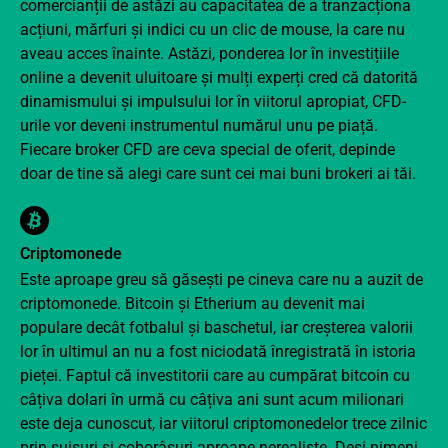
comercianții de astăzi au capacitatea de a tranzacționa
acțiuni, mărfuri și indici cu un clic de mouse, la care nu
aveau acces înainte. Astăzi, ponderea lor în investițiile
online a devenit uluitoare și mulți experți cred că datorită
dinamismului și impulsului lor în viitorul apropiat, CFD-
urile vor deveni instrumentul numărul unu pe piață.
Fiecare broker CFD are ceva special de oferit, depinde
doar de tine să alegi care sunt cei mai buni brokeri ai tăi.
Criptomonede
Este aproape greu să găsești pe cineva care nu a auzit de
criptomonede. Bitcoin și Etherium au devenit mai
populare decât fotbalul și baschetul, iar creșterea valorii
lor în ultimul an nu a fost niciodată înregistrată în istoria
pieței. Faptul că investitorii care au cumpărat bitcoin cu
câțiva dolari în urmă cu câțiva ani sunt acum milionari
este deja cunoscut, iar viitorul criptomonedelor trece zilnic
prin suișuri și coborâșuri aproape nerealiste. Deși nimeni