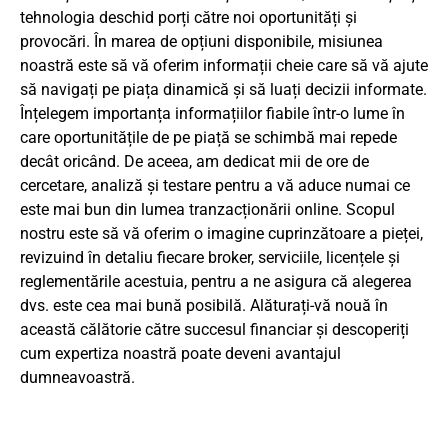
tehnologia deschid porți către noi oportunități și
provocări. În marea de opțiuni disponibile, misiunea
noastră este să vă oferim informații cheie care să vă ajute
să navigați pe piața dinamică și să luați decizii informate.
Înțelegem importanța informațiilor fiabile într-o lume în
care oportunitățile de pe piață se schimbă mai repede
decât oricând. De aceea, am dedicat mii de ore de
cercetare, analiză și testare pentru a vă aduce numai ce
este mai bun din lumea tranzacționării online. Scopul
nostru este să vă oferim o imagine cuprinzătoare a pieței,
revizuind în detaliu fiecare broker, serviciile, licențele și
reglementările acestuia, pentru a ne asigura că alegerea
dvs. este cea mai bună posibilă. Alăturați-vă nouă în
această călătorie către succesul financiar și descoperiți
cum expertiza noastră poate deveni avantajul
dumneavoastră.