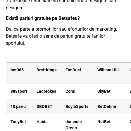
Tranzacțiile financiare nu sunt niciodată nesigure sau
nesigure.
Există pariuri gratuite pe Betsafeu?
Da, ca parte a promoțiilor sau eforturilor de marketing,
Betsafe va oferi o serie de pariuri gratuite fanilor
sportului.
bet365
DraftKings
FanDuel
William Hill
888sport
Ladbrokes
Coral
SkyBet
10 pariu
SBOBET
BoyleSports
BetOnline
TonyBet
Haide
domnule
NetBet
Green