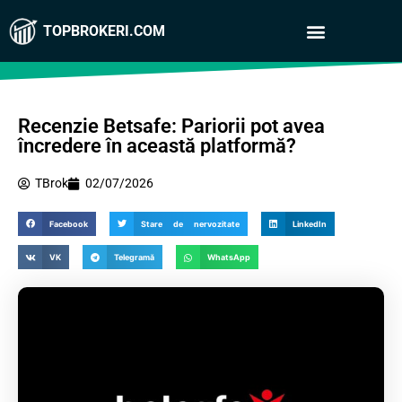
TOPBROKERI.COM
Recenzie Betsafe: Pariorii pot avea
încredere în această platformă?
TBrok
02/07/2026
Facebook
Stare de nervozitate
LinkedIn
VK
Telegramă
WhatsApp