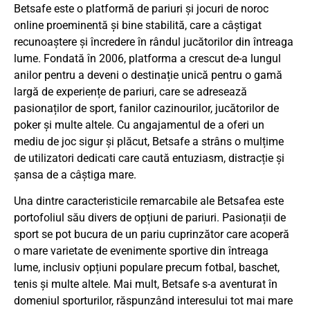
Betsafe este o platformă de pariuri și jocuri de noroc
online proeminentă și bine stabilită, care a câștigat
recunoaștere și încredere în rândul jucătorilor din întreaga
lume. Fondată în 2006, platforma a crescut de-a lungul
anilor pentru a deveni o destinație unică pentru o gamă
largă de experiențe de pariuri, care se adresează
pasionaților de sport, fanilor cazinourilor, jucătorilor de
poker și multe altele. Cu angajamentul de a oferi un
mediu de joc sigur și plăcut, Betsafe a strâns o mulțime
de utilizatori dedicati care caută entuziasm, distracție și
șansa de a câștiga mare.
Una dintre caracteristicile remarcabile ale Betsafea este
portofoliul său divers de opțiuni de pariuri. Pasionații de
sport se pot bucura de un pariu cuprinzător care acoperă
o mare varietate de evenimente sportive din întreaga
lume, inclusiv opțiuni populare precum fotbal, baschet,
tenis și multe altele. Mai mult, Betsafe s-a aventurat în
domeniul sporturilor, răspunzând interesului tot mai mare