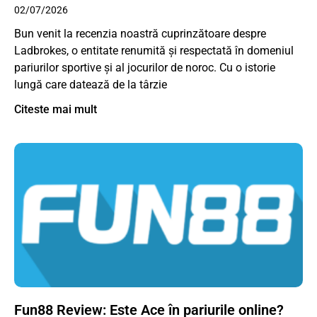
02/07/2026
Bun venit la recenzia noastră cuprinzătoare despre
Ladbrokes, o entitate renumită și respectată în domeniul
pariurilor sportive și al jocurilor de noroc. Cu o istorie
lungă care datează de la târzie
Citeste mai mult
Fun88 Review: Este Ace în pariurile online?