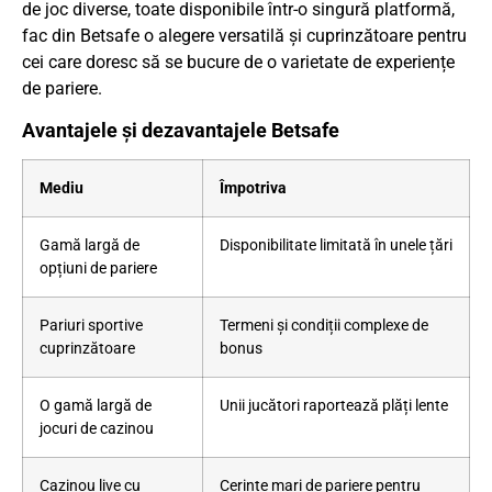
de joc diverse, toate disponibile într-o singură platformă,
fac din Betsafe o alegere versatilă și cuprinzătoare pentru
cei care doresc să se bucure de o varietate de experiențe
de pariere.
Avantajele și dezavantajele Betsafe
Mediu
Împotriva
Gamă largă de
Disponibilitate limitată în unele țări
opțiuni de pariere
Pariuri sportive
Termeni și condiții complexe de
cuprinzătoare
bonus
O gamă largă de
Unii jucători raportează plăți lente
jocuri de cazinou
Cazinou live cu
Cerințe mari de pariere pentru