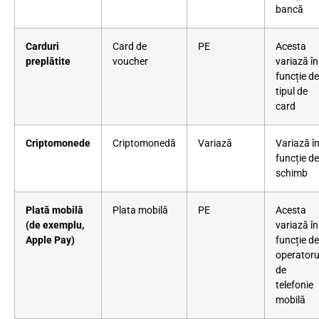
bancă
Carduri
Card de
PE
Acesta
preplătite
voucher
variază în
funcție de
tipul de
card
Criptomonede
Criptomonedă
Variază
Variază î
funcție de
schimb
Plată mobilă
Plata mobilă
PE
Acesta
(de exemplu,
variază în
Apple Pay)
funcție de
operatoru
de
telefonie
mobilă