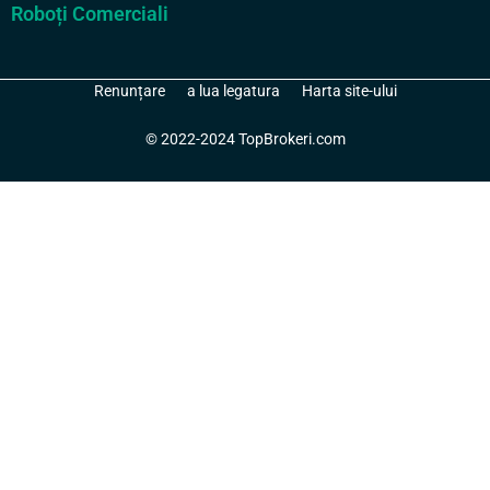
Roboți Comerciali
Renunțare
a lua legatura
Harta site-ului
© 2022-2024 TopBrokeri.com