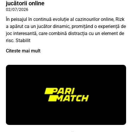
jucătorii online
02/07/2026
În peisajul în continuă evoluție al cazinourilor online, Rizk
a apărut ca un jucător dinamic, promițând o experiență de
joc interesantă, care combină distracția cu un element de
risc. Stabilit
Citeste mai mult