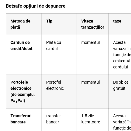
Betsafe opțiuni de depunere
Metoda de
Tip
Viteza
taxe
plată
tranzacțiilor
Carduri de
Plata cu
momentul
Acesta
credit/debit
cardul
variază în
funcție de
emitentul
cardului
Portofele
Portofel
momentul
De obicei
electronice
electronic
gratuit
(de exemplu,
PayPal)
Transferuri
transfer
1-5 zile
Acesta
bancare
bancar
lucratoare
variază în
funcție de