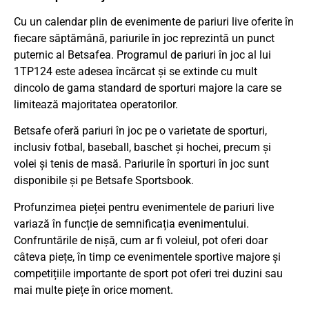
Cu un calendar plin de evenimente de pariuri live oferite în
fiecare săptămână, pariurile în joc reprezintă un punct
puternic al Betsafea. Programul de pariuri în joc al lui
1TP124 este adesea încărcat și se extinde cu mult
dincolo de gama standard de sporturi majore la care se
limitează majoritatea operatorilor.
Betsafe oferă pariuri în joc pe o varietate de sporturi,
inclusiv fotbal, baseball, baschet și hochei, precum și
volei și tenis de masă. Pariurile în sporturi în joc sunt
disponibile și pe Betsafe Sportsbook.
Profunzimea pieței pentru evenimentele de pariuri live
variază în funcție de semnificația evenimentului.
Confruntările de nișă, cum ar fi voleiul, pot oferi doar
câteva piețe, în timp ce evenimentele sportive majore și
competițiile importante de sport pot oferi trei duzini sau
mai multe piețe în orice moment.