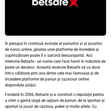
În peisajul în continuă evoluție al pariurilor și al jocurilor
de noroc online, găsirea unei platforme de încredere și
cuprinzătoare poate fi o sarcină descurajantă. Aici
intervine Betsafe - un nume care face furori în industrie de
peste un deceniu. Această recenzie Betsafe vă va duce
într-o călătorie prin una dintre cele mai faimoase și de
încredere platforme de pariuri și cazinouri online
disponibile astăzi.
Fondată în 2006, Betsafe și-a construit o reputație pentru
a oferi o gamă largă de opțiuni de pariuri, de la sporturi și
sporturi la jocuri de cazinou, poker și multe altele. Cu