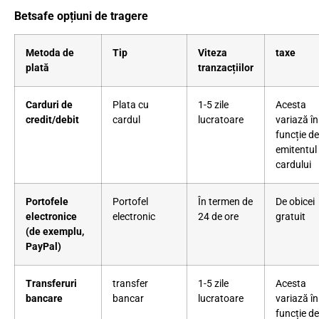
Betsafe opțiuni de tragere
Metoda de
Tip
Viteza
taxe
plată
tranzacțiilor
Carduri de
Plata cu
1-5 zile
Acesta
credit/debit
cardul
lucratoare
variază în
funcție de
emitentul
cardului
Portofele
Portofel
În termen de
De obicei
electronice
electronic
24 de ore
gratuit
(de exemplu,
PayPal)
Transferuri
transfer
1-5 zile
Acesta
bancare
bancar
lucratoare
variază în
funcție de