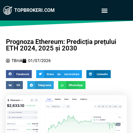
TOPBROKERI.COM
Prognoza Ethereum: Predicția prețului
ETH 2024, 2025 și 2030
TBrok
01/07/2026
Facebook
Stare de nervozitate
LinkedIn
VK
Telegramă
WhatsApp