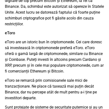
digitale de top precum Bitcoin și Ethereum, la fel ca
Binance. Da, schimbul este autorizat să opereze în Statele
Unite. Acest lucru se datorează faptului că foarte puține
schimburi criptografice pot fi găsite acolo din cauza
restricțiilor.
eToro
eToro are un istoric bun în criptomonede. Cei care doresc
să investească în criptomonede preferă eToro. eToro
oferă o gamă largă de criptomonede, similare cu Binance
și Coinbase. Puteți investi în altcoins precum Cardano și
XRP, precum și în cele mai populare criptomonede, cum ar
fi comercianții Ethereum și Bitcoin.
eToro se remarcă prin comisioanele sale mici de
tranzacționare. Ne place că taxează mai puțin decât
Binance, dar nu percepe atât de mult pentru a-i ține pe
investitori departe.
Sunt protejate de sisteme de securitate puternice și au un