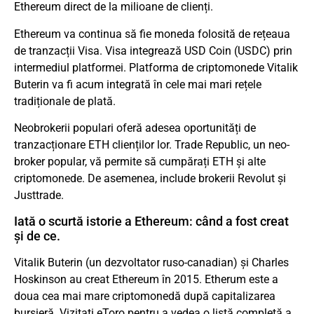
Ethereum direct de la milioane de clienți.
Ethereum va continua să fie moneda folosită de rețeaua
de tranzacții Visa. Visa integrează USD Coin (USDC) prin
intermediul platformei. Platforma de criptomonede Vitalik
Buterin va fi acum integrată în cele mai mari rețele
tradiționale de plată.
Neobrokerii populari oferă adesea oportunități de
tranzacționare ETH clienților lor. Trade Republic, un neo-
broker popular, vă permite să cumpărați ETH și alte
criptomonede. De asemenea, include brokerii Revolut și
Justtrade.
Iată o scurtă istorie a Ethereum: când a fost creat
și de ce.
Vitalik Buterin (un dezvoltator ruso-canadian) și Charles
Hoskinson au creat Ethereum în 2015. Etherum este a
doua cea mai mare criptomonedă după capitalizarea
bursieră. Vizitați eToro pentru a vedea o listă completă a