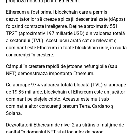
prognoza noastră pentru Ethereum.
Ethereum a fost primul blockchain care a permis
dezvoltatorilor să creeze aplicații descentralizate (dApps)
folosind contracte inteligente. Deține aproximativ 551
TP2T (aproximativ 197 miliarde USD) din valoarea totală
a sectorului (TVL). Acest lucru arată cât de relevant și
dominant este Ethereum în toate blockchain-urile, în ciuda
concurenței în creștere.
Câmpul în creștere rapidă de jetoane nefungibile (sau
NFT) demonstrează importanța Ethereum.
Cu aproape 97% valoarea totală blocată (TVL) și aproape
de 19,85 miliarde, blockchain-ul Ethereum este un jucător
dominant pe piețele cripto. Aceasta este mult sub
dominația altor concurenți precum Terra, Cardano și
Solana.
Dezvoltatorii Ethereum de nivel 2 au strâns o mulțime de
capital în domeniul NFT și al jocurilor de noroc.