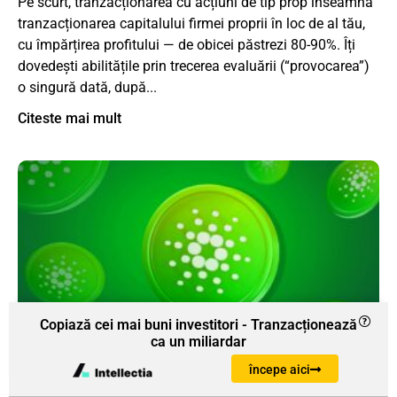
Pe scurt, tranzacționarea cu acțiuni de tip prop înseamnă
tranzacționarea capitalului firmei proprii în loc de al tău,
cu împărțirea profitului — de obicei păstrezi 80-90%. Îți
dovedești abilitățile prin trecerea evaluării (“provocarea”)
o singură dată, după...
Citeste mai mult
Copiază cei mai buni investitori - Tranzacționează
ca un miliardar
Cardano: Tot ce trebuie să știi
începe aici
02/07/2026