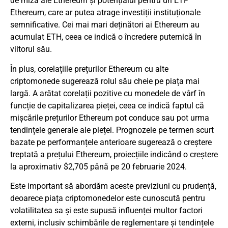
de miză ale Ethereum și potențialul pentru un ETF
Ethereum, care ar putea atrage investiții instituționale
semnificative. Cei mai mari deținători ai Ethereum au
acumulat ETH, ceea ce indică o încredere puternică în
viitorul său.
În plus, corelațiile prețurilor Ethereum cu alte
criptomonede sugerează rolul său cheie pe piața mai
largă. A arătat corelații pozitive cu monedele de vârf în
funcție de capitalizarea pieței, ceea ce indică faptul că
mișcările prețurilor Ethereum pot conduce sau pot urma
tendințele generale ale pieței. Prognozele pe termen scurt
bazate pe performanțele anterioare sugerează o creștere
treptată a prețului Ethereum, proiecțiile indicând o creștere
la aproximativ $2,705 până pe 20 februarie 2024.
Este important să abordăm aceste previziuni cu prudență,
deoarece piața criptomonedelor este cunoscută pentru
volatilitatea sa și este supusă influenței multor factori
externi, inclusiv schimbările de reglementare și tendințele