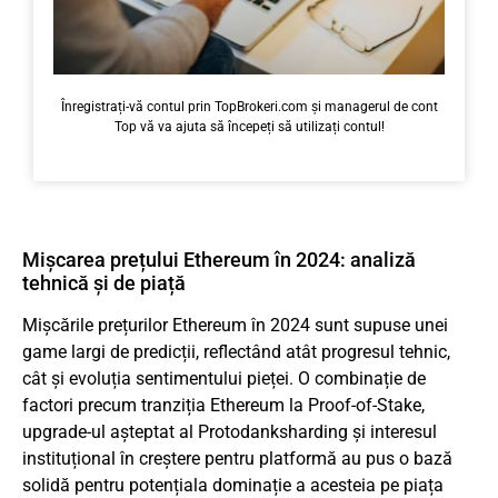
Înregistrați-vă contul prin TopBrokeri.com și managerul de cont
Top vă va ajuta să începeți să utilizați contul!
Mișcarea prețului Ethereum în 2024: analiză
tehnică și de piață
Mișcările prețurilor Ethereum în 2024 sunt supuse unei
game largi de predicții, reflectând atât progresul tehnic,
cât și evoluția sentimentului pieței. O combinație de
factori precum tranziția Ethereum la Proof-of-Stake,
upgrade-ul așteptat al Protodanksharding și interesul
instituțional în creștere pentru platformă au pus o bază
solidă pentru potențiala dominație a acesteia pe piața