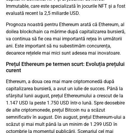
Immutable, care este specializată în jocurile NFT și a fost
evaluată recent la 2,5 miliarde USD.
Prognoza noastră pentru Ethereum arată că Ethereum, al
doilea blockchain ca mărime după capitalizarea bursieră,
va continua să fie cea mai importantă rețea în următorii
ani. Este important să nu subestimăm concurența,
deoarece rețelele mai mici sunt adesea mai inovatoare.
Prețul Ethereum pe termen scurt: Evoluția prețului
curent
Ethereum, a doua cea mai mare criptomonedă după
capitalizarea bursieră, a avut un iulie de succes. Până la
sfârșitul lunii august, prețul Ethereumului a crescut de la
1.147 USD la peste 1.750 USD într-o lună. Spre deosebire
de alte criptomonede, prețul Bitcoin nu a scăzut
semnificativ în august. Din august, prețul Ethereum-ului a
scăzut și mai mult până la un minim de 1.299 USD în
octombrie la momentul publicării. Scenariul cel mai