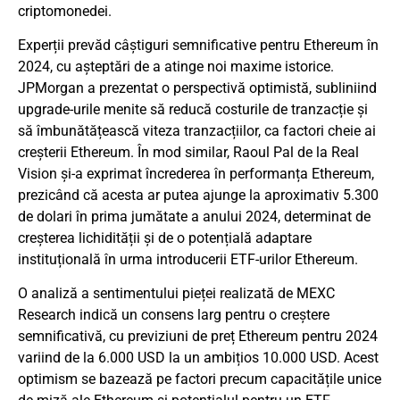
criptomonedei.
Experții prevăd câștiguri semnificative pentru Ethereum în
2024, cu așteptări de a atinge noi maxime istorice.
JPMorgan a prezentat o perspectivă optimistă, subliniind
upgrade-urile menite să reducă costurile de tranzacție și
să îmbunătățească viteza tranzacțiilor, ca factori cheie ai
creșterii Ethereum. În mod similar, Raoul Pal de la Real
Vision și-a exprimat încrederea în performanța Ethereum,
prezicând că acesta ar putea ajunge la aproximativ 5.300
de dolari în prima jumătate a anului 2024, determinat de
creșterea lichidității și de o potențială adaptare
instituțională în urma introducerii ETF-urilor Ethereum.
O analiză a sentimentului pieței realizată de MEXC
Research indică un consens larg pentru o creștere
semnificativă, cu previziuni de preț Ethereum pentru 2024
variind de la 6.000 USD la un ambițios 10.000 USD. Acest
optimism se bazează pe factori precum capacitățile unice