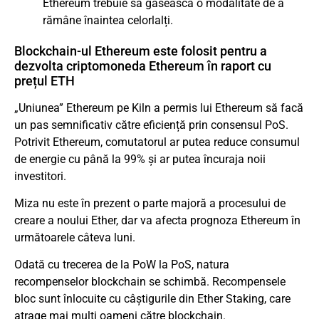
Ethereum trebuie să găsească o modalitate de a
rămâne înaintea celorlalți.
Blockchain-ul Ethereum este folosit pentru a
dezvolta criptomoneda Ethereum în raport cu
prețul ETH
„Uniunea” Ethereum pe Kiln a permis lui Ethereum să facă
un pas semnificativ către eficiență prin consensul PoS.
Potrivit Ethereum, comutatorul ar putea reduce consumul
de energie cu până la 99% și ar putea încuraja noii
investitori.
Miza nu este în prezent o parte majoră a procesului de
creare a noului Ether, dar va afecta prognoza Ethereum în
următoarele câteva luni.
Odată cu trecerea de la PoW la PoS, natura
recompenselor blockchain se schimbă. Recompensele
bloc sunt înlocuite cu câștigurile din Ether Staking, care
atrage mai mulți oameni către blockchain.