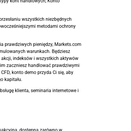
typy kont handlowych; Konto
przesłaniu wszystkich niezbędnych
nowocześniejszymi metodami ochrony
nia prawdziwych pieniędzy, Markets.com
symulowanych warunkach. Będziesz
akcji, indeksów i wszystkich aktywów
anim zaczniesz handlować prawdziwymi
i CFD, konto demo przyda Ci się, aby
o kapitału.
ługę klienta, seminaria internetowe i
nsakcyjna, dostępna zarówno w