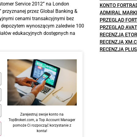
ustomer Service 2012” na London
KONTO FORTRA
” przyznanej przez Global Banking &
ADMIRAL MARK
cyjnymi cenami transakcyjnymi bez
PRZEGLĄD FOR
lnym depozytem wynoszącym zaledwie 100
PRZEGLĄD AVA
riałów edukacyjnych dostępnych na
RECENZJA ETO
RECENZJA XM.
RECENZJA PLUS
Zarejestruj swoje konto na
TopBrokeri.com, a Top Account Manager
pomoże Ci rozpocząć korzystanie z
konta!