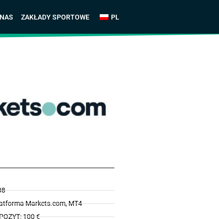
 NAS
ZAKŁADY SPORTOWE
PL
08
atforma Markets.com, MT4
OZYT: 100 €