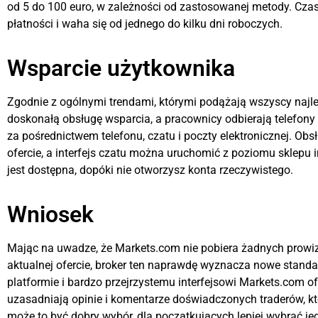
od 5 do 100 euro, w zależności od zastosowanej metody. Czas 
płatności i waha się od jednego do kilku dni roboczych.
Wsparcie użytkownika
Zgodnie z ogólnymi trendami, którymi podążają wszyscy najle
doskonałą obsługę wsparcia, a pracownicy odbierają telefony
za pośrednictwem telefonu, czatu i poczty elektronicznej. Obs
ofercie, a interfejs czatu można uruchomić z poziomu sklepu 
jest dostępna, dopóki nie otworzysz konta rzeczywistego.
Wniosek
Mając na uwadze, że Markets.com nie pobiera żadnych prowizj
aktualnej ofercie, broker ten naprawdę wyznacza nowe standa
platformie i bardzo przejrzystemu interfejsowi Markets.com ofe
uzasadniają opinie i komentarze doświadczonych traderów, kt
może to być dobry wybór, dla początkujących lepiej wybrać jed