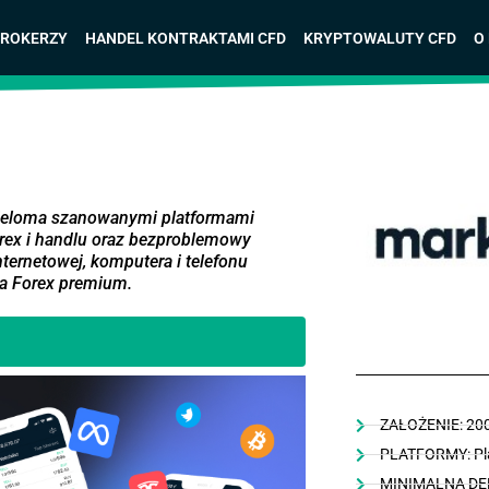
BROKERZY
HANDEL KONTRAKTAMI CFD
KRYPTOWALUTY CFD
O
wieloma szanowanymi platformami
rex i handlu oraz bezproblemowy
ternetowej, komputera i telefonu
a Forex premium.
ZAŁOŻENIE: 20
PLATFORMY: Pl
MINIMALNA DEP