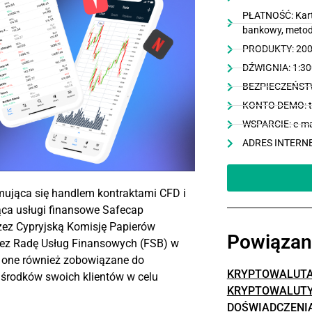
PŁATNOŚĆ: Kart
bankowy, metody
PRODUKTY: 200
DŹWIGNIA: 1:3
BEZPIECZEŃSTW
KONTO DEMO: t
WSPARCIE: e-mai
ADRES INTERN
mująca się handlem kontraktami CFD i
ąca usługi finansowe Safecap
rzez Cypryjską Komisję Papierów
Powiązan
zez Radę Usług Finansowych (FSB) w
ą one również zobowiązane do
KRYPTOWALUTA
środków swoich klientów w celu
KRYPTOWALUTY
DOŚWIADCZENI