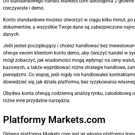
Do standardowego handlu Markets.com udostępnia 2 główne 
rzeczywiste i demo.
Konto standardowe możesz otworzyć w ciągu kilku minut, po 
dokumentów, a wszystkie Twoje dane są zabezpieczone naj
danych.
Jeśli jesteś początkujący i chcesz handlować bez inwestowa
oferuje swoim klientom konto demo, aby ćwiczyć handel w 
mógł zobaczyć, jak wiadomości mogą wpłynąć na ceny walut, 
bazowych, a także wypróbować różne strategie handlowe, z
pieniędzmi. Co więcej, jeśli nigdy nie handlowałeś kontraktam
dowiedzieć się, jak działa platforma, bez ryzykowania własneg
Obydwa konta oferują codzienną analizę rynku, całodobową obs
różne inne przydatne narzędzia.
Platformy Markets.com
Główną platformą Markets.com jest jej własna platforma tra