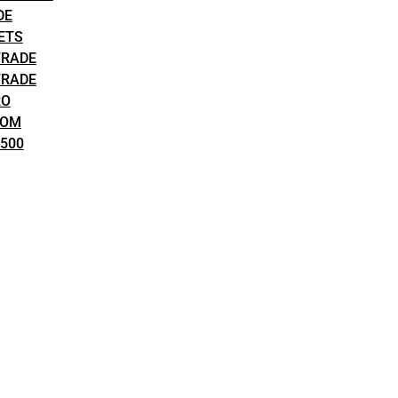
DE
ETS
TRADE
TRADE
RO
COM
500