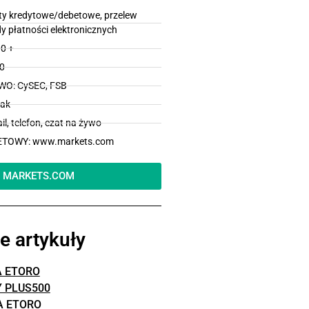
y kredytowe/debetowe, przelew
 płatności elektronicznych
0 +
00
O: CySEC, FSB
ak
l, telefon, czat na żywo
ETOWY: www.markets.com
MARKETS.COM
e artykuły
 ETORO
 PLUS500
A ETORO