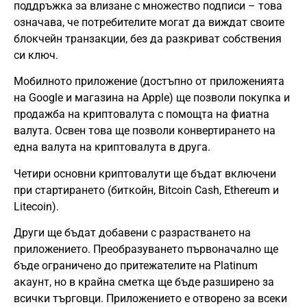
поддръжка за влизане с множество подписи – това
означава, че потребителите могат да виждат своите
блокчейн транзакции, без да разкриват собствения
си ключ.
Мобилното приложение (достъпно от приложенията
на Google и магазина на Apple) ще позволи покупка и
продажба на криптовалута с помощта на фиатна
валута. Освен това ще позволи конвертирането на
една валута на криптовалута в друга.
Четири основни криптовалути ще бъдат включени
при стартирането (биткойн,
Bitcoin Cash
,
Ethereum
и
Litecoin
).
Други ще бъдат добавени с разрастването на
приложението. Преобразуването първоначално ще
бъде ограничено до притежателите на Platinum
акаунт, но в крайна сметка ще бъде разширено за
всички търговци. Приложението е отворено за всеки