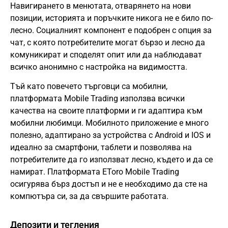
Навигирането в менютата, отварянето на нови
позиции, историята и поръчките никога не е било по-
лесно. Социалният компонент е подобрен с опция за
чат, с която потребителите могат бързо и лесно да
комуникират и споделят опит или да наблюдават
всичко анонимно с настройка на видимостта.
Тъй като повечето търговци са мобилни,
платформата Mobile Trading използва всички
качества на своите платформи и ги адаптира към
мобилни любимци. Мобилното приложение е много
полезно, адаптирано за устройства с Android и IOS и
идеално за смартфони, таблети и позволява на
потребителите да го използват лесно, където и да се
намират. Платформата EToro Mobile Trading
осигурява бърз достъп и не е необходимо да сте на
компютъра си, за да свършите работата.
Депозити и тегления