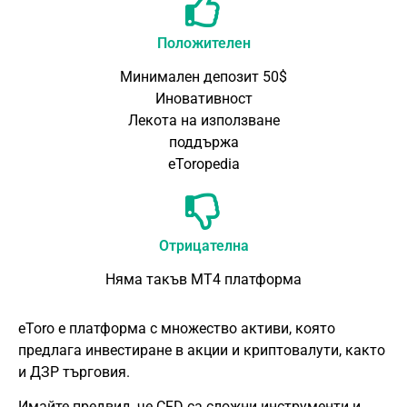
Положителен
Минимален депозит 50$
Иновативност
Лекота на използване
поддържа
eToropedia
Отрицателна
Няма такъв
MT4
платформа
eToro е платформа с множество активи, която
предлага инвестиране в акции и криптовалути, както
и
ДЗР
търговия.
Имайте предвид, че CFD са сложни инструменти и