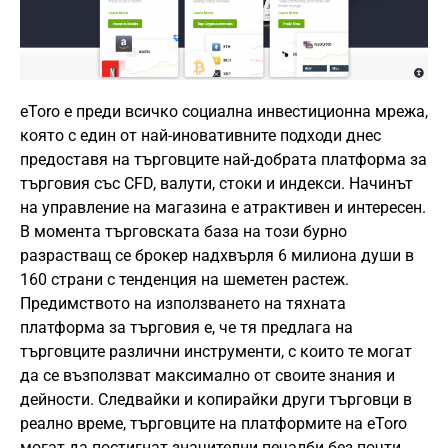
eToro е преди всичко социална инвестиционна мрежа,
която с един от най-иновативните подходи днес
предоставя на търговците най-добрата платформа за
търговия със CFD, валути, стоки и индекси. Начинът
на управление на магазина е атрактивен и интересен.
В момента търговската база на този бурно
разрастващ се брокер надхвърля 6 милиона души в
160 страни с тенденция на шеметен растеж.
Предимството на използването на тяхната
платформа за търговия е, че тя предлага на
търговците различни инструменти, с които те могат
да се възползват максимално от своите знания и
дейности. Следвайки и копирайки други търговци в
реално време, търговците на платформите на eToro
могат да постигнат значителни печалби без почти