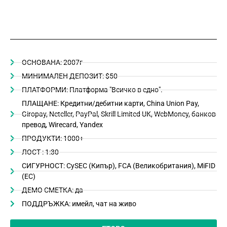
ОСНОВАНА: 2007г
МИНИМАЛЕН ДЕПОЗИТ: $50
ПЛАТФОРМИ: Платформа "Всичко в едно".
ПЛАЩАНЕ: Кредитни/дебитни карти, China Union Pay,
Giropay, Neteller, PayPal, Skrill Limited UK, WebMoney, банков
превод, Wirecard, Yandex
ПРОДУКТИ: 1000+
ЛОСТ : 1:30
СИГУРНОСТ: CySEC (Кипър), FCA (Великобритания), MiFID
(ЕС)
ДЕМО СМЕТКА: да
ПОДДРЪЖКА: имейл, чат на живо