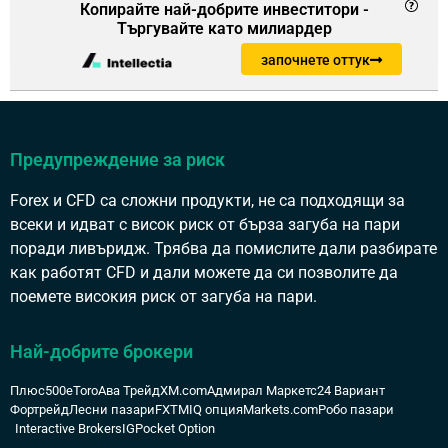
Копирайте най-добрите инвеститори -
Търгувайте като милиардер
започнете оттук
Предупреждение за риск
Forex и CFD са сложни продукти, не са подходящи за
всеки и идват с висок риск от бърза загуба на пари
поради ливъридж. Трябва да помислите дали разбирате
как работят CFD и дали можете да си позволите да
поемете високия риск от загуба на пари.
Най-добрите брокери
Плюс500
eToro
Ава Трейд
XM.com
Адмирал Маркетс
24 Вариант
Фортрейд
Лесни пазари
FXTM
IQ опция
Markets.com
Робо пазари
Interactive Brokers
IG
Pocket Option