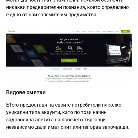
никакви предварителни познания, което определено
е едно от най-големите им предимства.
Видове сметки
EToro предоставя на своите потребители няколко
уникални типа акаунти, като по този начин
задоволява апетита на повечето търговци,
независимо дали имат опит или тепърва започващи.