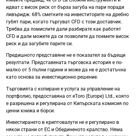
идват с висок риск от бърза загуба на пари поради
ливъридж. 68% сметките на инвеститорите на дребно
губят пари, когато търгуват CFD с този доставчик.
Трябва да помислите дали разбирате как работят
CFD и дали можете да си позволите да поемете висок
риск и да загубите парите си.
Предишното представяне не е показател за бъдещи
резултати. Представената търговска история е по-
малко от 5 пълни години и може да не е достатъчна
като основа за инвестиционно решение.
Търговията с копиране е услуга за управление на
портфолио, предоставяна от eToro (Europe) Ltd., която
е разрешена и регулирана от Кипърската комисия по
ценни книжа и борси.
Инвестирането в криптовалути не е регулирано в
някои страни от ЕС и Обединеното кралство. Няма