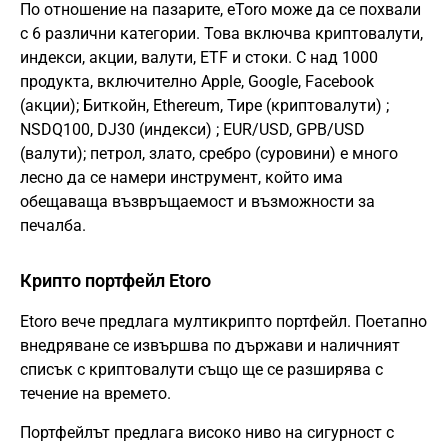
По отношение на пазарите, eToro може да се похвали
с 6 различни категории. Това включва криптовалути,
индекси, акции, валути, ETF и стоки. С над 1000
продукта, включително Apple, Google, Facebook
(акции);
Биткойн
, Ethereum,
Тире
(криптовалути) ;
NSDQ100, DJ30 (индекси) ; EUR/USD, GPB/USD
(валути); петрол, злато, сребро (суровини) е много
лесно да се намери инструмент, който има
обещаваща възвръщаемост и възможности за
печалба.
Крипто портфейл Etoro
Etoro вече предлага мултикрипто портфейл. Поетапно
внедряване се извършва по държави и наличният
списък с криптовалути също ще се разширява с
течение на времето.
Портфейлът предлага високо ниво на сигурност с