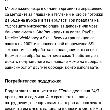
Много важно нещо в онлайн търговията определено
са методите за плащане и теглене и eToro се погрижи
да бъде на върха и в тази област. Той предлага на
търговците множество опции за депозит или чрез
банкова сметка, GiroPay, кредитна карта, PayPal,
Neteller, WebMoney и Skrill. Всички транзакции са
защитени 100% и използват най-съвременна SSL
технология за обработка на плащания и тегления.
Времето за обработка отнема само 1 работен ден,
докато получаването на плащане може да варира в
зависимост от другите брокери, които използвате.
Потребителска поддръжка
Поддръжката на клиенти на EToro е достъпна 24/7
през цялата седмица. Ако срещнете някакви
затруднения, препоръчваме ви първо да разгледате
секцията им с често задавани въпроси, където имате